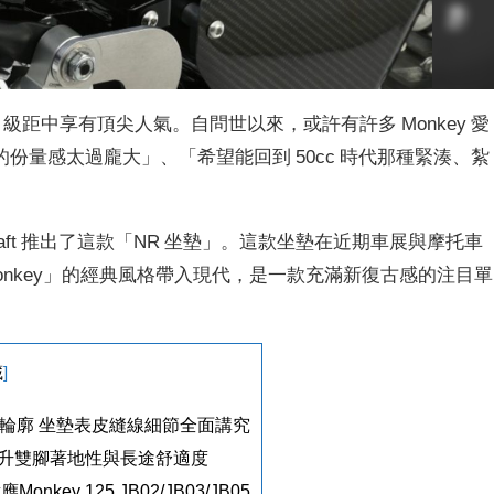
5cc 級距中享有頂尖人氣。自問世以來，或許有許多 Monkey 愛
份量感太過龐大」、「希望能回到 50cc 時代那種緊湊、紮
Craft 推出了這款「NR 坐墊」。這款坐墊在近期車展與摩托車
onkey」的經典風格帶入現代，是一款充滿新復古感的注目單
藏
]
y經典輪廓 坐墊表皮縫線細節全面講究
升雙腳著地性與長途舒適度
ey 125 JB02/JB03/JB05