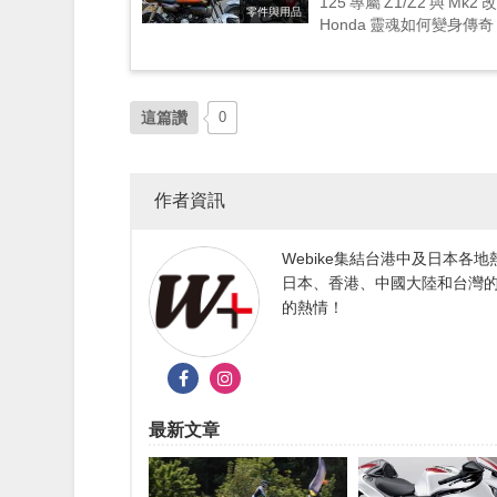
125 專屬 Z1/Z2 
零件與用品
Honda 靈魂如何變身傳
這篇讚
0
作者資訊
Webike集結台港中及日本
日本、香港、中國大陸和台灣的
的熱情！
最新文章