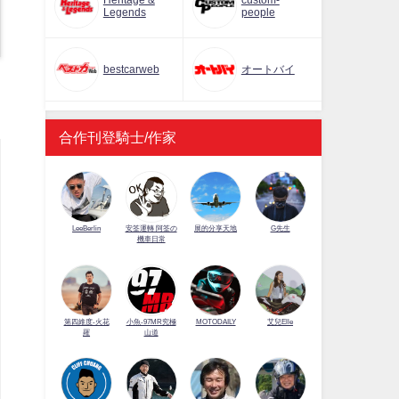
Heritage &
custom-
Legends
people
bestcarweb
オートバイ
合作刊登騎士/作家
LeeBerlin
安筌運轉 阿筌の
展的分享天地
G先生
機車日常
第四維度-火花
小魚-97MR究極
MOTODAILY
艾兒Elle
羅
山道