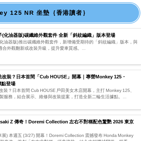
nkey 125 NR 坐墊｛香港讀者｝
ey猴子(化油器版)碳纖維外觀套件 全新「斜紋編織」版本登場
ey猴子(化油器版)推出碳纖維外觀套件，新增備受期待的「斜紋編織」版本，與
合外觀翻新或改裝升級，提升愛車質感。...
改裝？日本首間「Cub HOUSE」開幕｜專營Monkey 125・
據點登場
改裝？日本首間 Cub HOUSE 戶田美女木店開幕，主打 Monkey 125、
與客製服務，結合展示、維修與改裝提案，打造全新二輪生活據點。...
asaki Z 傳奇！Doremi Collection 左右不對稱配色驚艷 2026 東京
本週五 (3/27) 開幕！Doremi Collection 震撼發布 Honda Monkey