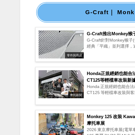
G-Craft｜ Mo
G-Craft推出Monk
G-Craft針對Monk
經典「平織」並列選擇，適
零件與用品
Honda正規經銷也能合法
CT125等輕檔車改裝新
Honda 正規經銷也能合法
CT125 等輕檔車改裝
摩托新聞
Monkey 125 改裝 Kaw
摩托車展
2026 東京摩托車展(電單車展) 