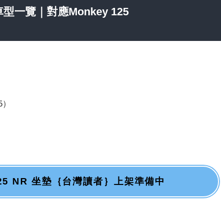
型一覽｜對應Monkey 125
05）
y 125 NR 坐墊｛台灣讀者｝上架準備中