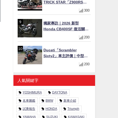
TRICK STAR「Z900RS
TURBO Project」直指超越
300
Ducati Superleggera性能
獨家專訪｜2026 新型
Honda CB400SF 復活關
鍵！沒有 VTEC 為何還能體
200
驗兩段加速感？
Ducati「Scrambler
Sixty2」車主評價｜中型唯
一L型雙缸×400cc氣冷×停產
200
稀有老車入手注意事項
【Webike愛車精選】
人氣關鍵字
YOSHIMURA
DAYTONA
名車圖鑑
BMW
新車介紹
試乘報告
HONDA
Triumph
YAMAHA
SUZUKI
KAWASAKI