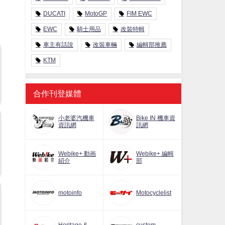
DUCATI
MotoGP
FIM EWC
EWC
騎士用品
改裝特輯
車主有話說
改裝車輛
編輯部推薦
KTM
合作刊登媒體
小老婆汽機車
Bike IN 機車資
資訊網
訊網
Webike+ 動画
Webike+ 編輯
紹介
部
motoinfo
Motocyclelist