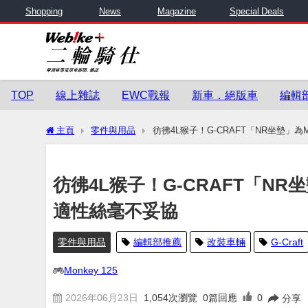
Shopping
News
Magazine
Special Deals
TOP
線上雜誌
EWC戰報
新車．絕版車
編輯
主頁
零件與用品
彷彿4L猴子！G-CRAFT「NR坐墊」為
彷彿4L猴子！G-CRAFT「NR
適性絲毫不妥協
零件與用品
編輯部推薦
改裝車輛
G-Craft
Monkey 125
2026年06月23日
1,054
次瀏覽
0篇回應
0
分享