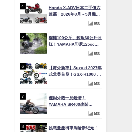
×LED頭燈標配
Honda X-ADV日本二手價六
連霸｜2026年3月～5月機車
轉售排行榜 CBR1000RR-R
900
FIREBLADE SP首度躋身前
十
榴槤100公斤、鮪魚60公斤照
扛！YAMAHA印尼125cc速
克達Gear Ultima 2740公里
800
耐操實測
【海外新車】Suzuki 2027年
式北美首發！GSX-R1000 40
週年紀念×SV-7GX新款跨界
500
車×RM-Z450 Ken Roczen
冠軍套件
僅因外觀一見鍾情！
YAMAHA SR400改裝
Tracker風格｜ 女車主的機車
500
人生蛻變記
挑戰量產街車渦輪新紀元！