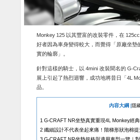
Monkey 125 以其豐富的改裝零件，在 12
好者因為車身變得較大，而覺得「原廠坐墊的
實的輪廓」。
針對這樣的騎士，以 4mini 改裝聞名的 G-
展上引起了熱烈迴響，成功地將昔日「4L M
品。
內容大綱
[
隱
1
G-CRAFT NR坐墊真實重現4L Monke
2
纖細設計不代表坐起來痛！階梯形狀泡棉提
3
G-CRAFT NR坐墊規格與適用車型一覽｜對應Monk