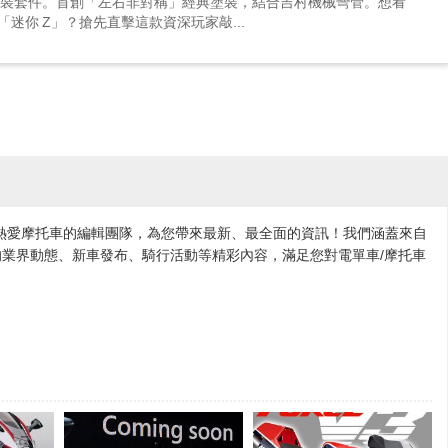
與 Mk2 改裝套件。首創「左右非對稱」經典塗裝，結合吉村機械彎管。想看
奇「迷你 Z」？搶先直擊這款資深玩家敲...
各地熱愛摩托車的編輯團隊，為您帶來最新、最全面的資訊！我們涵蓋來自
業界動態、新車發布、騎行活動等精彩內容，滿足您對電單車/摩托車