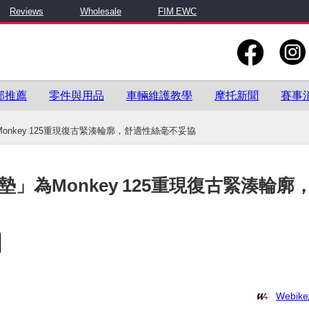
Reviews
Wholesale
FIM EWC
部推薦
零件與用品
車輛維護教學
摩托新聞
賽事
Monkey 125重現復古緊湊輪廓，舒適性絲毫不妥協
坐墊」為Monkey 125重現復古緊湊輪廓
Webi