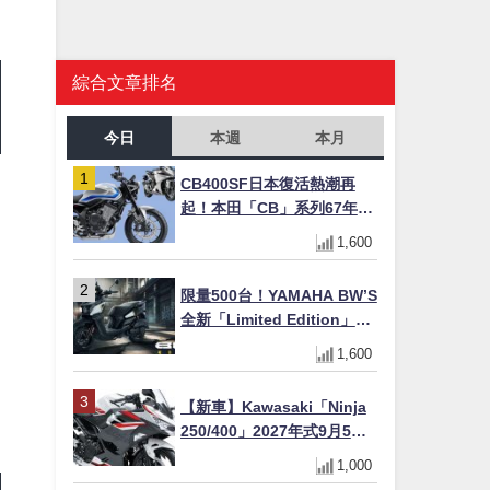
綜合文章排名
今日
本週
本月
CB400SF日本復活熱潮再
起！本田「CB」系列67年傳
奇解密 與CBR差異一次搞懂
1,600
限量500台！YAMAHA BW’S
全新「Limited Edition」都
市探索限定色 GOOPiMADE
1,600
聯名包同步登場
【新車】Kawasaki「Ninja
250/400」2027年式9月5日
日本發售！新塗裝登場×價格
1,000
不變×輔助滑動式離合器