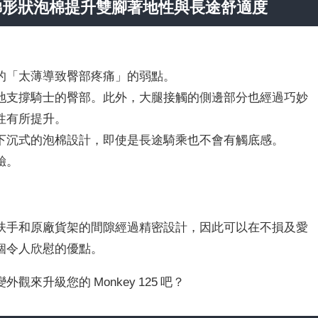
梯形狀泡棉提升雙腳著地性與長途舒適度
的「太薄導致臀部疼痛」的弱點。
地支撐騎士的臀部。此外，大腿接觸的側邊部分也經過巧妙
性有所提升。
了下沉式的泡棉設計，即使是長途騎乘也不會有觸底感。
驗。
扶手和原廠貨架的間隙經過精密設計，因此可以在不損及愛
個令人欣慰的優點。
來升級您的 Monkey 125 吧？