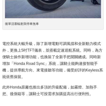
後單
活塞輻射與停車煞車
電控系統大幅升級，除了新增電動可調風擋和全新動力模式
外，更換上5吋TFT儀表，並搭載定速巡航系統。同時，為方
便騎士操作新增功能，也換裝了全新手把開關總成。同時新
增加「Honda Road Sync」系統，讓騎士能夠連接智能手
機，提供導航方向、來電接聽等功能，備受好評的Keyless系
統依舊保留。
此外Honda原廠也推出多頂的升級配備，如霧燈、加熱手
把、後側箱等，讓騎士可按需求加購提高出行便利性。