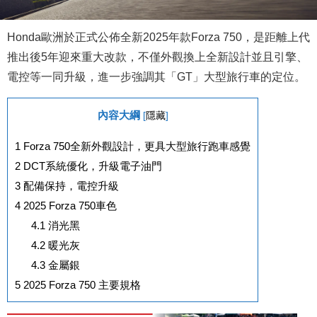
Honda歐洲於正式公佈全新2025年款Forza 750，是距離上代
推出後5年迎來重大改款，不僅外觀換上全新設計並且引擎、
電控等一同升級，進一步強調其「GT」大型旅行車的定位。
內容大綱
[
隱藏
]
1
Forza 750全新外觀設計，更具大型旅行跑車感覺
2
DCT系統優化，升級電子油門
3
配備保持，電控升級
4
2025 Forza 750車色
4.1
消光黑
4.2
暖光灰
4.3
金屬銀
5
2025 Forza 750 主要規格