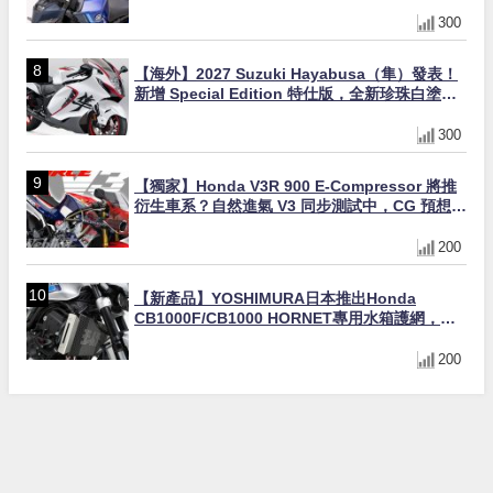
直上×三色×免換線組
300
【海外】2027 Suzuki Hayabusa（隼）發表！
新增 Special Edition 特仕版，全新珍珠白塗裝
與專屬配備登場
300
【獨家】Honda V3R 900 E-Compressor 將推
衍生車系？自然進氣 V3 同步測試中，CG 預想曝
光！
200
【新產品】YOSHIMURA日本推出Honda
CB1000F/CB1000 HORNET專用水箱護網，六
角網紋設計質感升級
200