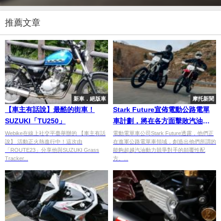
推薦文章
新車．絕版車
摩托新聞
【車主有話說】最酷的街車！
Stark Future宣佈電動公路電單
SUZUKI「TU250」
車計劃，將在各方面擊敗汽油競
爭對手
Webike在線上社交平臺舉辦的 【車主有話
電動電單車公司Stark Future透露，他們正
說】 活動正火熱進行中！這次由
在進軍公路電單車領域，創造出他們所謂的
「ROUTE23」分享他與SUZUKI Grass
能夠超越汽油動力競爭對手的顛覆性配
Tracker...
方。...