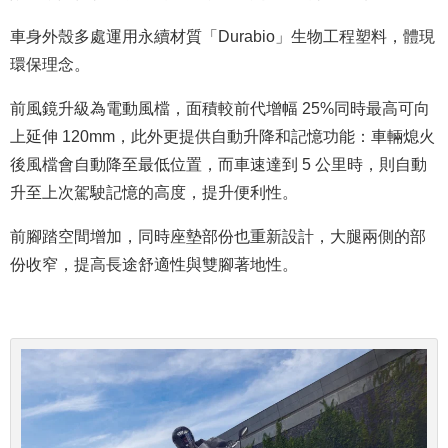
車身外殼多處運用永續材質「Durabio」生物工程塑料，體現
環保理念。
前風鏡升級為電動風檔，面積較前代增幅 25%同時最高可向
上延伸 120mm，此外更提供自動升降和記憶功能：車輛熄火
後風檔會自動降至最低位置，而車速達到 5 公里時，則自動
升至上次駕駛記憶的高度，提升便利性。
前腳踏空間增加，同時座墊部份也重新設計，大腿兩側的部
份收窄，提高長途舒適性與雙腳著地性。