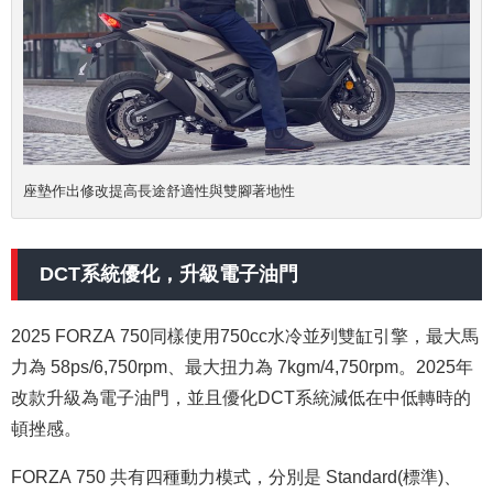
座墊作出修改提高長途舒適性與雙腳著地性
DCT系統優化，升級電子油門
2025 FORZA 750同樣使用750cc水冷並列雙缸引擎，最大馬
力為 58ps/6,750rpm、最大扭力為 7kgm/4,750rpm。2025年
改款升級為電子油門，並且優化DCT系統減低在中低轉時的
頓挫感。
FORZA 750 共有四種動力模式，分別是 Standard(標準)、