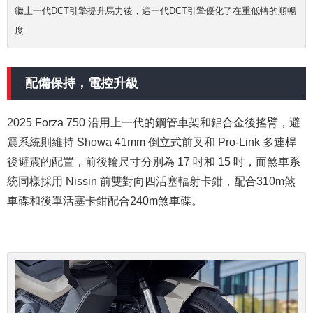
繼上一代DCT引擎提升馬力後，這一代DCT引擎優化了在重低轉的順暢
度
配備保持，電控升級
2025 Forza 750 沿用上一代的鋼管車架和鋁合金後搖臂，避
震系統則維持 Showa 41mm 倒立式前叉和 Pro-Link 多連桿
後避震的配置，前後輪尺寸分別為 17 吋和 15 吋，而煞車系
統同樣採用 Nissin 前雙對向四活塞輻射卡鉗，配合310m煞
車碟和後單活塞卡鉗配合240m煞車碟。