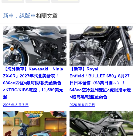
新車．絕版車
相關文章
【海外新車】Kawasaki「Ninja
【新車】Royal
ZX-6R」2027年式北美發表！
Enfield「BULLET 650」8月27
636cc四缸×銀河銀/暮光藍新色
日日本發售（98萬日圓～）！
×KTRC/KIBS電控，11,599美元
648cc空冷並列雙缸×虎眼指示燈
起
×砲筒黑/戰艦藍兩色
2026 年 8 月 7 日
2026 年 8 月 7 日