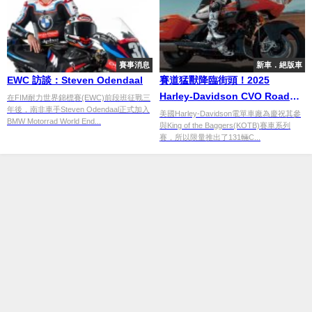
賽事消息
新車．絕版車
EWC 訪談：Steven Odendaal
賽道猛獸降臨街頭！2025
Harley-Davidson CVO Road
在FIM耐力世界錦標賽(EWC)前段班征戰三
年後，南非車手Steven Odendaal正式加入
Glide RR 限量131輛致敬 KOTB
美國Harley-Davidson電單車廠為慶祝其參
BMW Motorrad World End...
與King of the Baggers(KOTB)賽車系列
榮耀
賽，所以限量推出了131輛C...