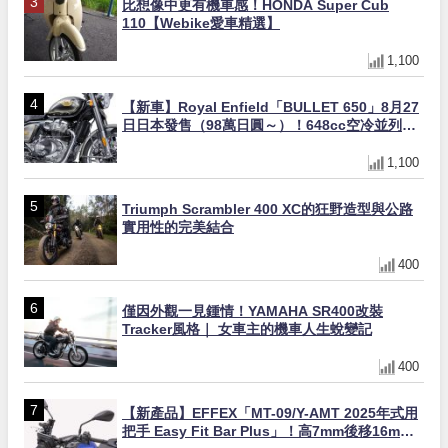
比想像中更有機車感！HONDA Super Cub
110【Webike愛車精選】
1,100
【新車】Royal Enfield「BULLET 650」8月27
日日本發售（98萬日圓～）！648cc空冷並列雙
缸×虎眼指示燈×砲筒黑/戰艦藍兩色
1,100
Triumph Scrambler 400 XC的狂野造型與公路
實用性的完美結合
400
僅因外觀一見鍾情！YAMAHA SR400改裝
Tracker風格｜ 女車主的機車人生蛻變記
400
【新產品】EFFEX「MT-09/Y-AMT 2025年式用
把手 Easy Fit Bar Plus」！高7mm後移16mm