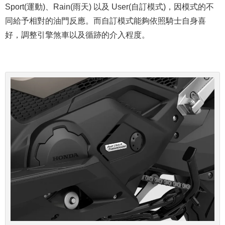
Sport(運動)、Rain(雨天) 以及 User(自訂模式)，因模式的不
同給予相對的油門反應。而自訂模式能夠依照騎士自身喜
好，調整引擎煞車以及循跡的介入程度。