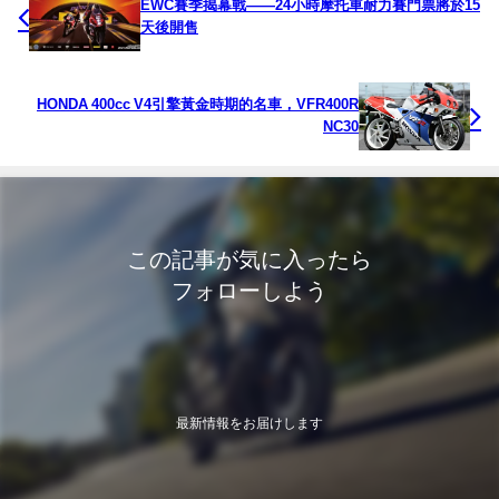
EWC賽季揭幕戰——24小時摩托車耐力賽門票將於15
天後開售
HONDA 400cc V4引擎黃金時期的名車，VFR400R
NC30
この記事が気に入ったら
フォローしよう
最新情報をお届けします