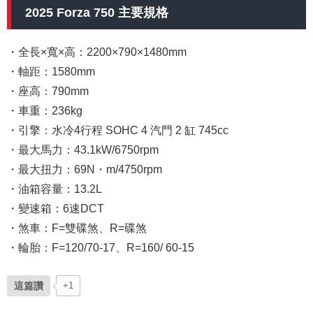
2025 Forza 750 主要規格
・全長×寬×高：2200×790×1480mm
・軸距：1580mm
・座高：790mm
・車重：236kg
・引擎：水冷4行程 SOHC 4 汽門 2 缸 745cc
・最大馬力：43.1kW/6750rpm
・最大扭力：69N・m/4750rpm
・油箱容量：13.2L
・變速箱：6速DCT
・煞車：F=雙碟煞、R=碟煞
・輪胎：F=120/70-17、R=160/ 60-15
這篇讚
+1