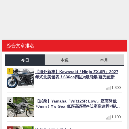
綜合文章排名
今日
本週
本月
【海外新車】Kawasaki「Ninja ZX-6R」2027
年式北美發表！636cc四缸×銀河銀/暮光藍新色
×KTRC/KIBS電控，11,599美元起
1,300
【試乘】Yamaha「WR125R Low」座高降低
70mm！Y’s Gear低座高座墊×低座高連桿×腳踏
著地感大幅改善，越野初學者推薦
1,100