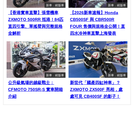
新車．絕版車
新車．絕版車
【香港實車直擊】張雪機車
【2026新車速報】Honda
ZXMOTO 500RR 抵港！84匹
CB500SF 與 CBR500R
直四引擎、單搖臂與完整規格
FOUR 售價與規格全公開！直
全解析
四水冷神車直擊上海發表
新車．絕版車
新車．絕版車
公升級氣場的越級戰士：
新世代「國產四缸神車」？
CFMOTO 750SR-S 實車開箱
ZXMOTO ZX500F 亮相，處
介紹
處可見 CB400SF 的影子！