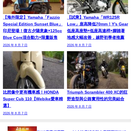
【海外限定】Yamaha「Fazzio
【試乘】Yamaha「WR125R
Special Edition Sunset Blue」
Low」座高降低70mm！Y’s Gear
印尼登場！復古夕陽意象×125cc
低座高座墊×低座高連桿×腳踏著
Blue Core混合動力×限量販售
地感大幅改善，越野初學者推薦
2026 年 8 月 7 日
2026 年 8 月 7 日
比想像中更有機車感！HONDA
Triumph Scrambler 400 XC的狂
Super Cub 110【Webike愛車精
野造型與公路實用性的完美結合
選】
2026 年 8 月 7 日
2026 年 8 月 7 日