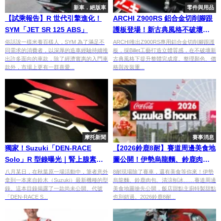
新車．絕版車
零件與用品
【試乘報告】R 世代引擎進化！
ARCHI Z900RS 鋁合金切削腳跟
SYM「JET SR 125 ABS」
護板登場！新古典風格不破壞的
質感升級
俗話說一樣米養百樣人，SYM 為了滿足不
ARCHI推出Z900RS專用鋁合金切削腳跟護
同需求的消費者，以深厚的造車經驗持續推
板，採Billet工藝打造立體質感，在不破壞新
出許多面向的車款，除了經濟實惠的入門車
古典風格下提升整體完成度。整理顏色、價
款外，市場上更有一群喜愛...
格與改裝重...
摩托新聞
賽事消息
獨家！Suzuki「DEN-RACE
【2026鈴鹿8耐】賽道周邊美食地
Solo」R 型錄曝光｜腎上腺素
圖公開！伊勢烏龍麵、鈴鹿肉包
25m 極速直線賽
到園區餐廳×飯店餐廳美食攻略
八月某日，在秋葉原一場活動中，筆者意外
8耐現場除了賽車，還有美食等你來！伊勢
拿到一本來自鈴木（Suzuki）最新機種的型
烏龍麵、鈴鹿肉包、清涼刨冰……賽道周邊
錄。這本目錄揭露了一款尚未公開、代號
美食地圖搶先公開，飯店甜點主廚特製甜點
「DEN-RACE S...
也別錯過。2026鈴鹿8耐...