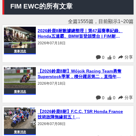
FIM EWC的所有文章
全篇1555篇，目前顯示1~20篇
2026鈴鹿8耐數據總整理｜第47屆賽事紀錄、
Honda五連霸、BMW首登頒獎台 | FIM耐力
世界錦標賽
2026年07月18日
賽事消息
分享
0
0
【2026鈴鹿8耐】Wójcik Racing Team勇奪
Superstock季軍，積分躍居第二，直指年度
總冠軍
2026年07月18日
賽事消息
分享
0
0
【2026鈴鹿8耐】F.C.C. TSR Honda France
技術故障無緣前五！
Perolari×McPhee×Techer三人速度具競爭
2026年07月08日
力，終以第26名完賽
賽事消息