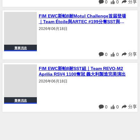
分享
0
0
FIM EWC斯帕8耐Motul Challenge首屆登場
｜Team Étoile與ARTEC #199分奪SST與
Production組榮譽
2026年06月18日
賽事消息
分享
0
0
FIM EWC斯帕8耐SST組｜Team REVO-M2
Aprilia RSV4 1100奪冠 義大利製造完美演出
2026年06月18日
賽事消息
分享
0
0