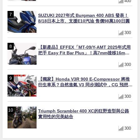
400
SUZUKI 2027年式 Burgman 400 ABS 發表！
8/18日本上市、支援E10汽油 售價98萬100日圓
300
【新產品】EFFEX「MT-09/Y-AMT 2025年式用
把手 Easy Fit Bar Plus」！高7mm後移16mm
直上×三色×免換線組
300
【獨家】Honda V3R 900 E-Compressor 將推
衍生車系？自然進氣 V3 同步測試中，CG 預想曝
光！
300
Triumph Scrambler 400 XC的狂野造型與公路
實用性的完美結合
300