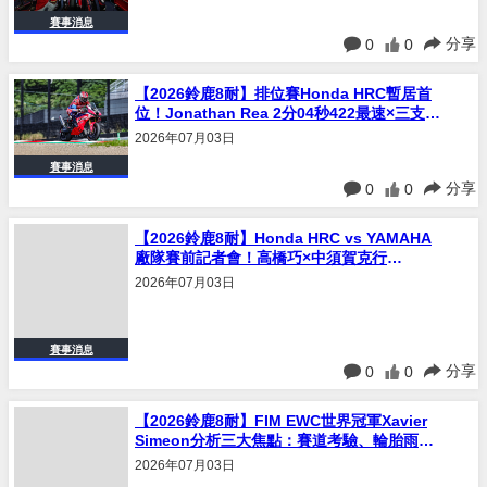
賽事消息
分享
0
0
【2026鈴鹿8耐】排位賽Honda HRC暫居首
位！Jonathan Rea 2分04秒422最速×三支
Yamaha車隊進入前五名
2026年07月03日
賽事消息
分享
0
0
【2026鈴鹿8耐】Honda HRC vs YAMAHA
廠隊賽前記者會！高橋巧×中須賀克行
×Jonathan Rea×Jack Miller四大車手正面交
2026年07月03日
鋒
賽事消息
分享
0
0
【2026鈴鹿8耐】FIM EWC世界冠軍Xavier
Simeon分析三大焦點：賽道考驗、輪胎雨
戰、Honda HRC vs BMW強強對決
2026年07月03日