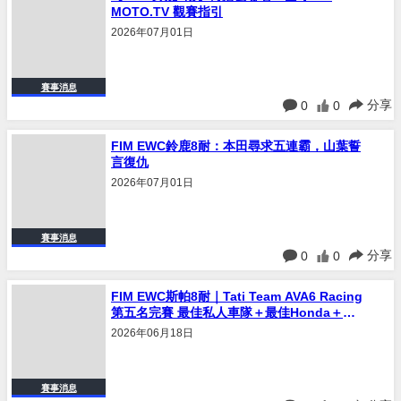
MOTO.TV 觀賽指引
2026年07月01日
賽事消息
分享
0
0
FIM EWC鈴鹿8耐：本田尋求五連霸，山葉誓
言復仇
2026年07月01日
賽事消息
分享
0
0
FIM EWC斯帕8耐｜Tati Team AVA6 Racing
第五名完賽 最佳私人車隊＋最佳Honda＋最
佳Pirelli三料殊榮
2026年06月18日
賽事消息