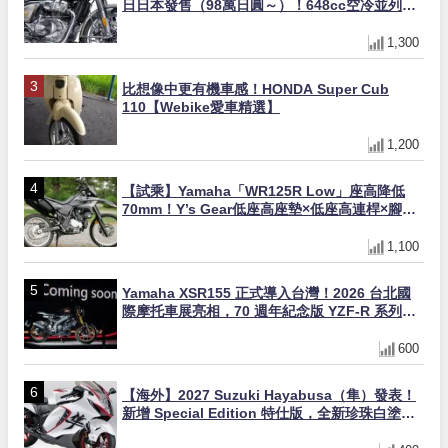
日日本發售（98萬日圓～）！648cc空冷並列雙
缸×虎眼指示燈×砲筒黑/戰艦藍兩色
1,300
比想像中更有機車感！HONDA Super Cub
110【Webike愛車精選】
1,200
【試乘】Yamaha「WR125R Low」座高降低
70mm！Y’s Gear低座高座墊×低座高連桿×腳踏
著地感大幅改善，越野初學者推薦
1,100
Yamaha XSR155 正式導入台灣！2026 台北國
際摩托車展亮相，70 週年紀念版 YZF-R 系列限
量追加販售
600
【海外】2027 Suzuki Hayabusa（隼）發表！
新增 Special Edition 特仕版，全新珍珠白塗裝
與專屬配備登場