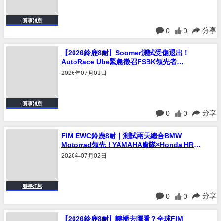
賽事消息
分享
0
0
【2026鈴鹿8耐】Soomer測試受傷退出！
AutoRace Ube緊急徵召FSBK領先者
Ponsson頂替出賽
2026年07月03日
賽事消息
分享
0
0
FIM EWC鈴鹿8耐｜測試兩天總合BMW
Motorrad領先！YAMAHA廠隊×Honda HRC
激戰2分04秒
2026年07月02日
賽事消息
分享
0
0
【2026鈴鹿8耐】轉播去哪看？全球FIM