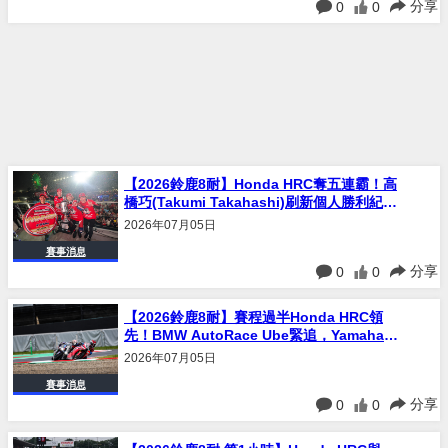
分享
0
0
【2026鈴鹿8耐】Honda HRC奪五連霸！高
橋巧(Takumi Takahashi)刷新個人勝利紀錄
達八勝
2026年07月05日
賽事消息
分享
0
0
【2026鈴鹿8耐】賽程過半Honda HRC領
先！BMW AutoRace Ube緊追，Yamaha廠
隊第四，雨天威脅持續
2026年07月05日
賽事消息
分享
0
0