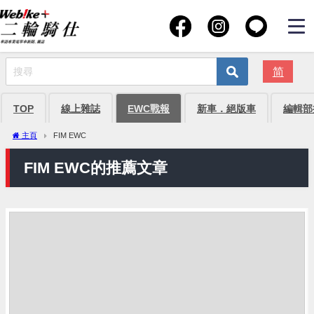
简
TOP
線上雜誌
EWC戰報
新車．絕版車
編輯部
主頁
FIM EWC
FIM EWC的推薦文章