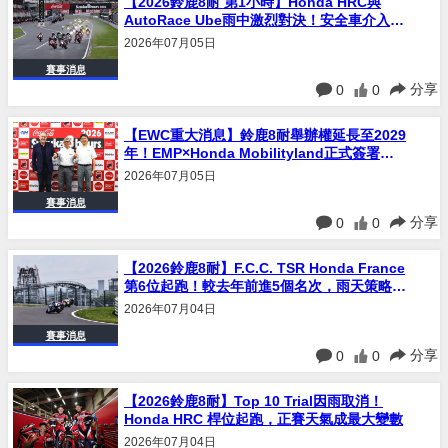
【2026鈴鹿8耐 第1小時】Honda HRC與
AutoRace Ube雨中激烈對決！安全車介入
×Elf Marc VDS摔車，首小時戰況全紀錄
2026年07月05日
賽事消息
分享
0
0
【EWC重大消息】鈴鹿8耐舉辦權延長至2029
年！EMP×Honda Mobilityland正式簽署三
年合約
2026年07月05日
賽事消息
分享
0
0
【2026鈴鹿8耐】F.C.C. TSR Honda France
第6位起跑！較去年前進5個名次，雨天策略成
正賽關鍵
2026年07月04日
賽事消息
分享
0
0
【2026鈴鹿8耐】Top 10 Trial因雨取消！
Honda HRC 桿位起跑，正賽天氣成最大變數
2026年07月04日