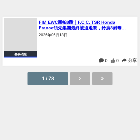
FIM EWC斯帕8耐｜F.C.C. TSR Honda
France領先集團最終被迫退賽，鈴鹿8耐奪冠
信心不減
2026年06月18日
賽事消息
分享
0
0
1 / 78