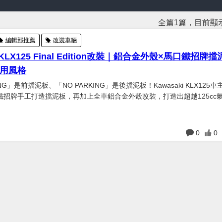
全篇1篇，目前顯示
編輯部推薦
改裝車輛
i KLX125 Final Edition改裝｜鋁合金外殼×馬口鐵招牌
用風格
ING」是前擋泥板、「NO PARKING」是後擋泥板！Kawasaki KLX125
鐵招牌手工打造擋泥板，再加上全車鋁合金外殼改裝，打造出超越125cc
..
日
0
0