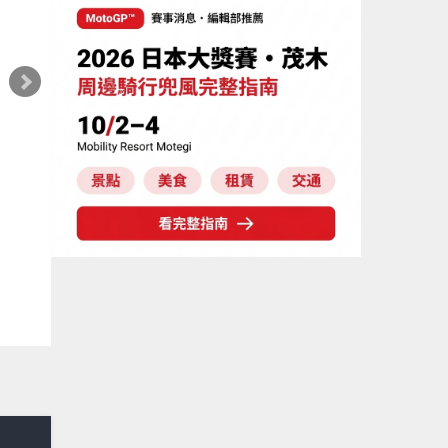
編輯部推薦
新車介紹
KAWASAKI
編輯
海外新車】Kawasaki「Ninja ZX-
【新車】R
6R」2027年式北美發表！636cc四缸×
650」
銀河銀/暮光藍新色×KTRC/KIBS電控，
～）！
1,599美元起
×砲筒
Webike編輯部
Webi
026年08月07日
2026年0