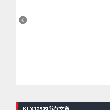
編輯部推薦
YAMAHA
車輛改裝零件
【新產品】EFFEX「MT-09/Y-AMT
2025年式用把手 Easy Fit Bar Plus」！
高7mm後移16mm直上×三色×免換線組
Webike編輯部
2026年08月07日
KLX125的所有文章