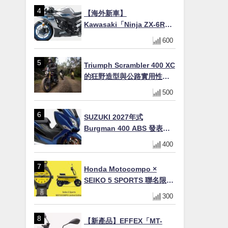
場
【海外新車】
Kawasaki「Ninja ZX-6R」
2027年式北美發表！636cc
600
四缸×銀河銀/暮光藍新色
×KTRC/KIBS電控，11,599
Triumph Scrambler 400 XC
美元起
的狂野造型與公路實用性的
完美結合
500
SUZUKI 2027年式
Burgman 400 ABS 發表！
8/18日本上市、支援E10汽油
400
售價98萬100日圓
Honda Motocompo ×
SEIKO 5 SPORTS 聯名限量
錶登場！重現黃色車身、油
300
箱開關等經典設計
【新產品】EFFEX「MT-