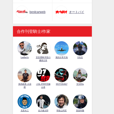
bestcarweb
オートバイ
合作刊登騎士/作家
LeeBerlin
安筌運轉 阿筌の
展的分享天地
G先生
機車日常
第四維度-火花
小魚-97MR究極
MOTODAILY
艾兒Elle
羅
山道
佐川健太郎
克里夫三
和歌山利宏
賀曾利隆