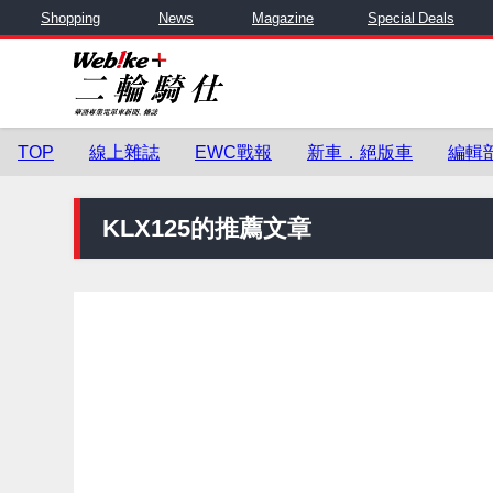
Shopping
News
Magazine
Special Deals
TOP
線上雜誌
EWC戰報
新車．絕版車
編輯
KLX125的推薦文章
零件與用品