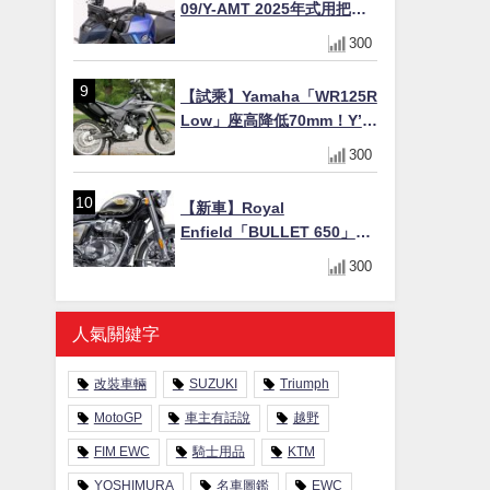
09/Y-AMT 2025年式用把手
Easy Fit Bar Plus」！高
300
7mm後移16mm直上×三色×
免換線組
【試乘】Yamaha「WR125R
Low」座高降低70mm！Y’s
Gear低座高座墊×低座高連桿
300
×腳踏著地感大幅改善，越野
初學者推薦
【新車】Royal
Enfield「BULLET 650」8
月27日日本發售（98萬日圓
300
～）！648cc空冷並列雙缸×
虎眼指示燈×砲筒黑/戰艦藍兩
色
人氣關鍵字
改裝車輛
SUZUKI
Triumph
MotoGP
車主有話說
越野
FIM EWC
騎士用品
KTM
YOSHIMURA
名車圖鑑
EWC