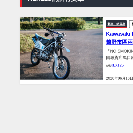
新車．絕版車
Kawasak
越野市區兩
「NO SMOK
國雜貨店馬口
獨特改裝風格。.
KLX125
2026年06月16