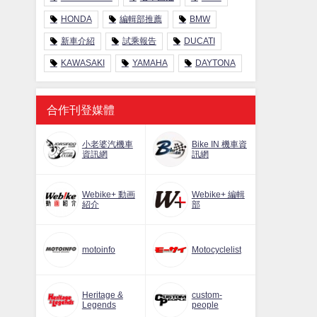
HONDA
編輯部推薦
BMW
新車介紹
試乘報告
DUCATI
KAWASAKI
YAMAHA
DAYTONA
合作刊登媒體
小老婆汽機車
Bike IN 機車資
資訊網
訊網
Webike+ 動画
Webike+ 編輯
紹介
部
motoinfo
Motocyclelist
Heritage &
custom-
Legends
people