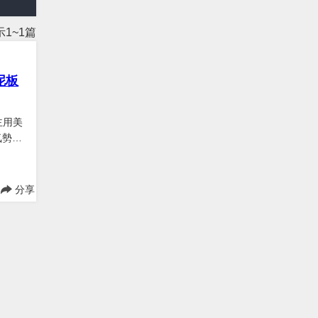
1~1篇
擋泥板
車主用美
氣勢的
分享