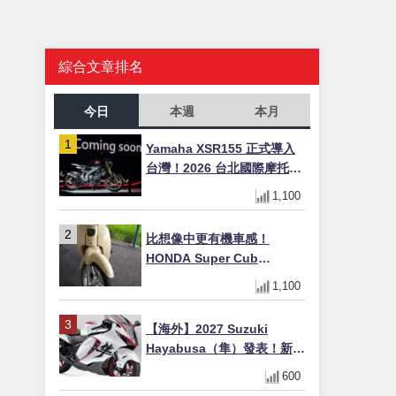
綜合文章排名
今日
本週
本月
Yamaha XSR155 正式導入
台灣！2026 台北國際摩托車
展亮相，70 週年紀念版
1,100
YZF-R 系列限量追加販售
比想像中更有機車感！
HONDA Super Cub
110【Webike愛車精選】
1,100
【海外】2027 Suzuki
Hayabusa（隼）發表！新增
Special Edition 特仕版，全
600
新珍珠白塗裝與專屬配備登