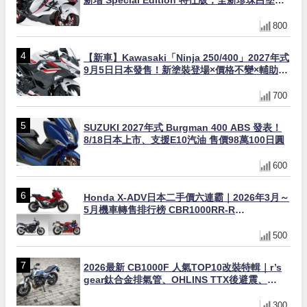
新增 Special Edition 特仕版，全新珍珠白塗裝
與專屬配備登場
800
【新車】Kawasaki「Ninja 250/400」2027年式
9月5日日本發售！新塗裝登場×價格不變×輔助滑
動式離合器×LED頭燈標配
700
SUZUKI 2027年式 Burgman 400 ABS 發表！
8/18日本上市、支援E10汽油 售價98萬100日圓
600
Honda X-ADV日本二手價六連霸｜2026年3月～
5月機車轉售排行榜 CBR1000RR-R
FIREBLADE SP首度躋身前十
500
2026最新 CB1000F 人氣TOP10改裝特輯｜r’s
gear鈦合金排氣管、OHLINS TTX後避震、
HONDA頭燈整流罩
300