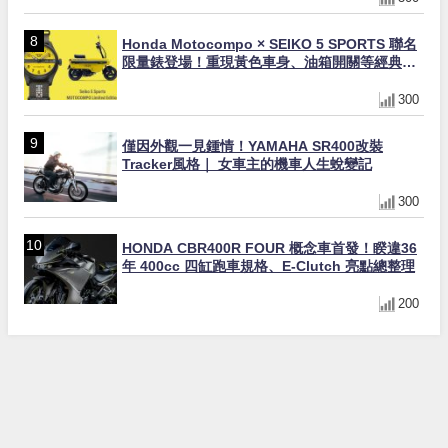
Honda Motocompo × SEIKO 5 SPORTS 聯名
限量錶登場！重現黃色車身、油箱開關等經典設
計
300
僅因外觀一見鍾情！YAMAHA SR400改裝
Tracker風格｜ 女車主的機車人生蛻變記
300
HONDA CBR400R FOUR 概念車首發！睽違36
年 400cc 四缸跑車規格、E-Clutch 亮點總整理
200