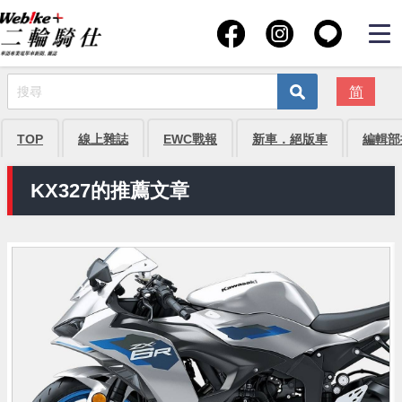
简
TOP
線上雜誌
EWC戰報
新車．絕版車
編輯部
KX327的推薦文章