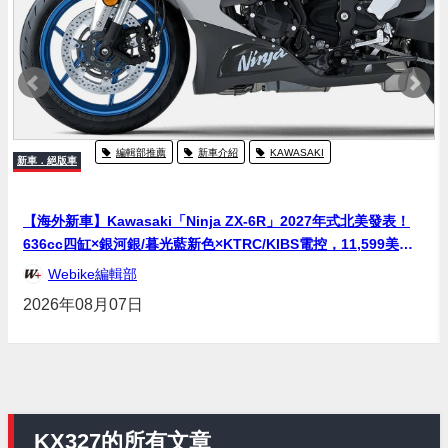
編輯部推薦
新車介紹
KAWASAKI
新車．絕版車
【海外新車】Kawasaki「Ninja ZX-6R」2027年式北美發表！
636cc四缸×銀河銀/暮光藍新色×KTRC/KIBS電控，11,599美元
起
Webike編輯部
2026年08月07日
KX327的所有文章