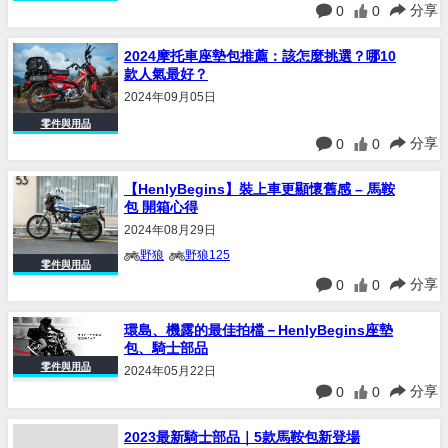
分享
0
0
2024摩托車座墊包推薦：該怎麼挑選？哪10
款人氣最好？
2024年09月05日
零件與用品
分享
0
0
【HenlyBegins】裝上車更顯懷舊感 – 馬鞍
包 開箱心得
2024年08月29日
野狼
野狼125
零件與用品
分享
0
0
環島、機露的最佳拍檔－HenlyBegins座墊
包、騎士部品
零件與用品
2024年05月22日
分享
0
0
2023最新騎士部品｜5款馬鞍包新登場