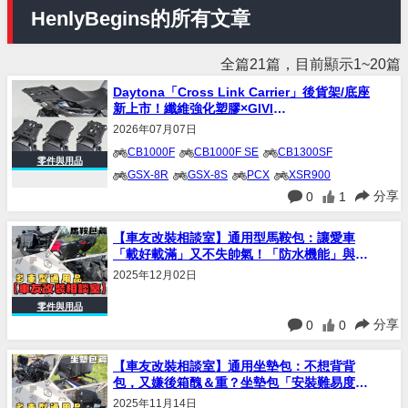
HenlyBegins的所有文章
全篇21篇，目前顯示1~20篇
Daytona「Cross Link Carrier」後貨架/底座
新上市！纖維強化塑膠×GIVI
Monolock×HenlyBegins Easy Ring Belt三
2026年07月07日
種安裝方式
CB1000F
CB1000F SE
CB1300SF
零件與用品
GSX-8R
GSX-8S
PCX
XSR900
分享
0
1
XSR900 GP
【車友改裝相談室】通用型馬鞍包：讓愛車
「載好載滿」又不失帥氣！「防水機能」與
「風格搭配」的終極抉擇｜台日車友評價匯總
2025年12月02日
零件與用品
分享
0
0
【車友改裝相談室】通用坐墊包：不想背背
包，又嫌後箱醜＆重？坐墊包「安裝難易度」
與「真實容量」決戰｜台日車友評價匯總
2025年11月14日