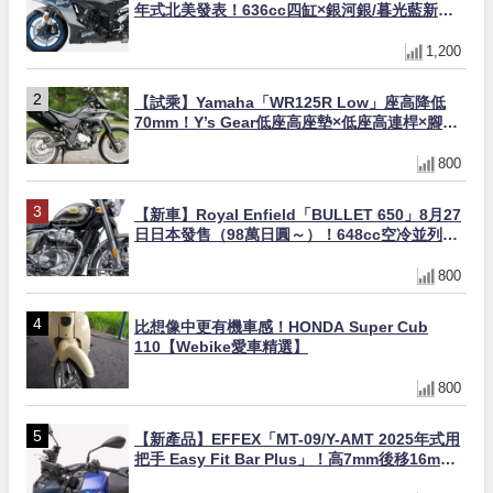
年式北美發表！636cc四缸×銀河銀/暮光藍新色
×KTRC/KIBS電控，11,599美元起
1,200
【試乘】Yamaha「WR125R Low」座高降低
70mm！Y’s Gear低座高座墊×低座高連桿×腳踏
著地感大幅改善，越野初學者推薦
800
【新車】Royal Enfield「BULLET 650」8月27
日日本發售（98萬日圓～）！648cc空冷並列雙
缸×虎眼指示燈×砲筒黑/戰艦藍兩色
800
比想像中更有機車感！HONDA Super Cub
110【Webike愛車精選】
800
【新產品】EFFEX「MT-09/Y-AMT 2025年式用
把手 Easy Fit Bar Plus」！高7mm後移16mm
直上×三色×免換線組