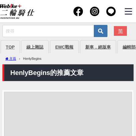
简
TOP
線上雜誌
EWC戰報
新車．絕版車
編輯部
主頁
HenlyBegins
HenlyBegins的推薦文章