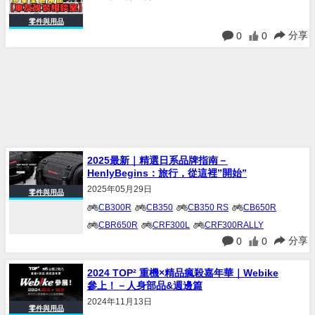
零件與用品
分享
0
0
2025最新｜精選日系品牌指南－
HenlyBegins：旅行，從這裡”開始”
2025年05月29日
零件與用品
CB300R
CB350
CB350 RS
CB650R
CBR650R
CRF300L
CRF300RALLY
分享
0
0
Cross Cub 110
CT125 Hunter Cub
DAX 125
GIXXER 250
Rebel 1100
2024 TOP² 重機×精品瘋殺嘉年華｜Webike
Rebel 500
XSR900
Z900RS
參上！－人身部品&週邊篇
2024年11月13日
零件與用品