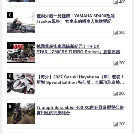
400
僅因外觀一見鍾情！YAMAHA SR400改裝
Tracker風格｜ 女車主的機車人生蛻變記
300
挑戰量產街車渦輪新紀元！TRICK
STAR「Z900RS TURBO Project」直指超越
Ducati Superleggera性能
200
【海外】2027 Suzuki Hayabusa（隼）發表！
新增 Special Edition 特仕版，全新珍珠白塗裝
與專屬配備登場
200
Triumph Scrambler 400 XC的狂野造型與公路
實用性的完美結合
200