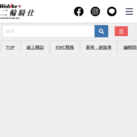
简
TOP
線上雜誌
EWC戰報
新車．絕版車
編輯部