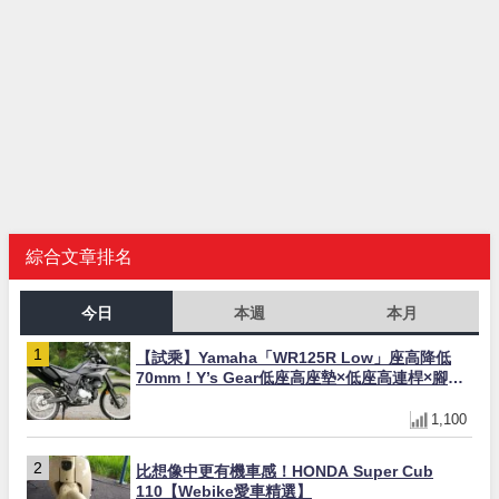
綜合文章排名
今日
本週
本月
【試乘】Yamaha「WR125R Low」座高降低
70mm！Y’s Gear低座高座墊×低座高連桿×腳踏
著地感大幅改善，越野初學者推薦
1,100
比想像中更有機車感！HONDA Super Cub
110【Webike愛車精選】