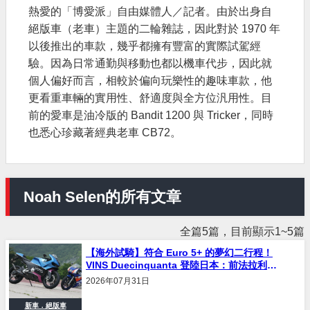
熱愛的「博愛派」自由媒體人／記者。由於出身自
絕版車（老車）主題的二輪雜誌，因此對於 1970 年
以後推出的車款，幾乎都擁有豐富的實際試駕經
驗。因為日常通勤與移動也都以機車代步，因此就
個人偏好而言，相較於偏向玩樂性的趣味車款，他
更看重車輛的實用性、舒適度與全方位汎用性。目
前的愛車是油冷版的 Bandit 1200 與 Tricker，同時
也悉心珍藏著經典老車 CB72。
Noah Selen的所有文章
全篇5篇，目前顯示1~5篇
【海外試騎】符合 Euro 5+ 的夢幻二行程！
VINS Duecinquanta 登陸日本：前法拉利工
程師打造、碳纖維單體車架與 250cc 雙曲軸
2026年07月31日
V 雙全解析
新車．絕版車