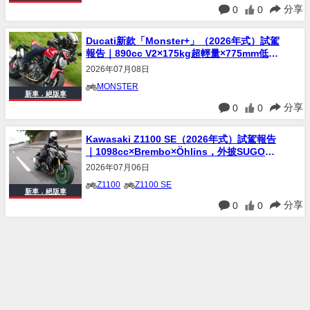
分享
0
0
Ducati新款「Monster+」（2026年式）試駕
報告｜890cc V2×175kg超輕量×775mm低座
高，第五代是歷代門檻最低一款
2026年07月08日
MONSTER
新車．絕版車
分享
0
0
Kawasaki Z1100 SE（2026年式）試駕報告
｜1098cc×Brembo×Öhlins，外披SUGOMI
惡人面具、內藏精緻紳士魂完整評測
2026年07月06日
Z1100
Z1100 SE
新車．絕版車
分享
0
0