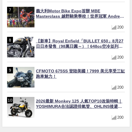
義大利Motor Bike Expo首辦 MBE
Masterclass 越野騎乘學校！世界冠軍 Andrea
Verona 親自指導
200
【新車】Royal Enfield「BULLET 650」8月27
日日本發售（98萬日圓～）！648cc空冷並列雙
缸×虎眼指示燈×砲筒黑/戰艦藍兩色
200
CFMOTO 675SS 登陸美國！7999 美元享受三缸
跑車魅力！
200
2026最新 Monkey 125 人氣TOP10改裝特輯｜
YOSHIMURA合法認證排氣管、OHLINS後避
震、OVER Racing防倒球
200