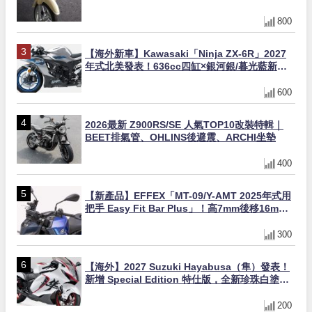
800
【海外新車】Kawasaki「Ninja ZX-6R」2027
年式北美發表！636cc四缸×銀河銀/暮光藍新色
×KTRC/KIBS電控，11,599美元起
600
2026最新 Z900RS/SE 人氣TOP10改裝特輯｜
BEET排氣管、OHLINS後避震、ARCHI坐墊
400
【新產品】EFFEX「MT-09/Y-AMT 2025年式用
把手 Easy Fit Bar Plus」！高7mm後移16mm
直上×三色×免換線組
300
【海外】2027 Suzuki Hayabusa（隼）發表！
新增 Special Edition 特仕版，全新珍珠白塗裝
與專屬配備登場
200