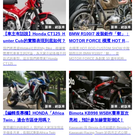
新車．絕版車
新車．絕版車
【車主有話說】Honda CT125 Ｈ
BMW R100/7 改裝鉅作「剱」：
unter Cub的實際表現到底如何？
MOTOR FORCE 橫濱 HOT ROD
CUSTOM SHOW 獲獎之作，揉
我們將透過Webike社群的My Bike，根據實
在橫濱 HOT ROD CUSTOM SHOW 中脫
際摩托車車主的評論，為大家介紹各種不同
穎而出的 BMW R100/7「剱」，是
合水平對臥機械美與武士道精神
款式的車型。這次我們將帶來｢Honda
MOTOR FORCE 為創業 10 週年耗時...
CT125 ...
新車．絕版車
新車．絕版車
【編輯長專欄】HONDA「Africa
Bimota KB998 WSBK賽車首次
Twin」適合市區使用嗎？
亮相，預計參加赫雷斯測試！
萬眾矚目的雄偉巨人 我想給大家說說我這
Kawasaki 與 Bimota 合作組建的 Bimota by
半個多月來，長期試乘新Africa Twin
Kawasaki Racing Team 於四月正式公開，