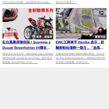
CRF1100L的印象。由於新款Africa-twin...
並於近日發表了...
新車．絕版車
賽事消息
紅白風暴席捲街頭！Supreme x
EWC王牌車手 Hanika 表示：距
Ducati Streetfighter V4聯名系
離斯帕站僅剩一個月，「放馬過
列登場
來吧！」
兩個追求頂尖品質、獨特風格與純正精神的
距離傳奇的斯帕-弗朗科爾尚賽道（Circuit
指標性品牌 Ducati 與 Supreme，攜手推出
de Spa-Francorchamps）舉辦2025年FIM
限量版 Streetfighter V4 S 。...
世界耐力錦標賽（FIM End...