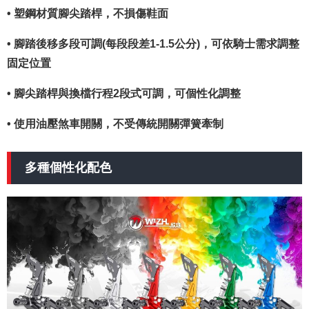
• 塑鋼材質腳尖踏桿，不損傷鞋面
• 腳踏後移多段可調(每段段差1-1.5公分)，可依騎士需求調整
固定位置
• 腳尖踏桿與換檔行程2段式可調，可個性化調整
• 使用油壓煞車開關，不受傳統開關彈簧牽制
多種個性化配色