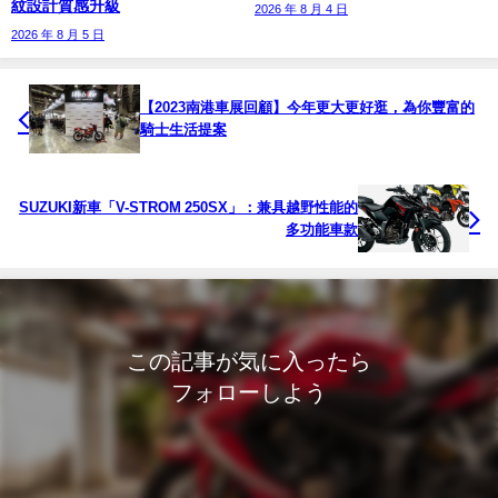
紋設計質感升級
2026 年 8 月 4 日
2026 年 8 月 5 日
【2023南港車展回顧】今年更大更好逛，為你豐富的
騎士生活提案
SUZUKI新車「V-STROM 250SX」：兼具越野性能的
多功能車款
この記事が気に入ったら
フォローしよう