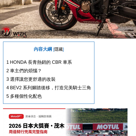
內容大綱
[
隱藏
]
1
HONDA 長青熱銷的 CBR 車系
2
車主們的煩惱？
3
選擇讓您更舒適的改裝
4
BEV2 系列腳踏後移，打造完美騎士三角
5
多種個性化配色