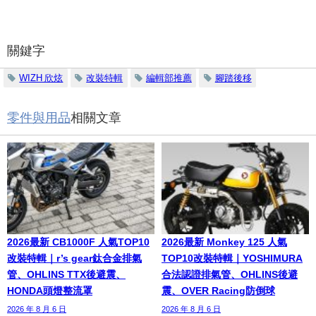
關鍵字
WIZH 欣炫
改裝特輯
編輯部推薦
腳踏後移
零件與用品
相關文章
2026最新 CB1000F 人氣TOP10
2026最新 Monkey 125 人氣
改裝特輯｜r’s gear鈦合金排氣
TOP10改裝特輯｜YOSHIMURA
管、OHLINS TTX後避震、
合法認證排氣管、OHLINS後避
HONDA頭燈整流罩
震、OVER Racing防倒球
2026 年 8 月 6 日
2026 年 8 月 6 日