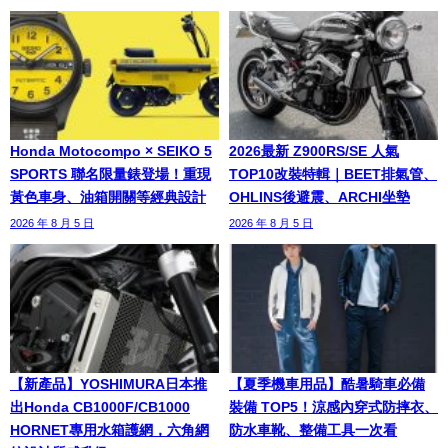
Honda Motocompo × SEIKO 5
2026最新 Z900RS/SE 人氣
SPORTS 聯名限量錶登場！重現
TOP10改裝特輯｜BEET排氣管、
黃色車身、油箱開關等經典設計
OHLINS後避震、ARCHI坐墊
2026 年 8 月 5 日
2026 年 8 月 5 日
【新產品】YOSHIMURA日本推
【夏季機車用品】酷暑騎車必備
出Honda CB1000F/CB1000
裝備 TOP5！涼感內穿式防摔衣、
HORNET專用水箱護網，六角網
防水車靴、整備工具一次看