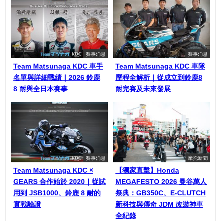
賽事消息
賽事消息
Team Matsunaga KDC 車手
Team Matsunaga KDC 車隊
名單與詳細戰績｜2026 鈴鹿
歷程全解析｜從成立到鈴鹿8
8 耐與全日本賽事
耐完賽及未來發展
賽事消息
摩托新聞
Team Matsunaga KDC ×
【獨家直擊】Honda
GEARS 合作始於 2020｜從試
MEGAFESTO 2026 曼谷萬人
用到 JSB1000、鈴鹿 8 耐的
祭典：GB350C、E-CLUTCH
實戰驗證
新科技與傳奇 JDM 改裝神車
全紀錄