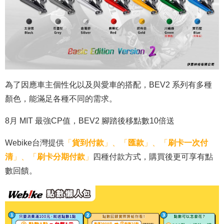
為了因應車主個性化以及與愛車的搭配，BEV2 系列有多種
顏色，能滿足各種不同的需求。
8月 MIT 最強CP值，BEV2 腳踏後移點數10倍送
Webike台灣提供
「
貨到付款
」、「
匯款
」、「
刷卡一次付
清
」、「
刷卡分期付款
」
四種付款方式，購買後更可享有點
數回饋。