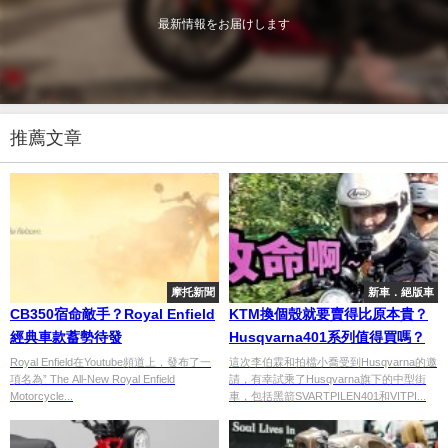
最新情報をお届けします
推薦文章
摩托新聞
新車．絕版車
CB350宿命敵手？Royal Enfield
KTM換個殼就要賣得比原本貴？
經典車款蓄勢待發
Husqvarna401系列值得買嗎？
Royal Enfield在Youtube頻道上，發布了一
這次李伯霖和拍檔小喬受到Husqvarna的邀
項名為” The All-New Royal Enfield
請，有幸試乘了Husqvarna旗下的中型街
Motorcycle...
車，包括黑箭SVARTPILEN401和VITPI...