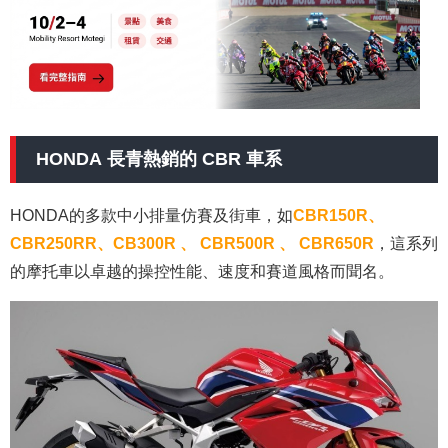
HONDA 長青熱銷的 CBR 車系
HONDA的多款中小排量仿賽及街車，如
CBR150R、
CBR250RR、CB300R 、
CBR500R 、
CBR650R
，
這系列
的摩托車以卓越的操控性能、速度和賽道風格而聞名。