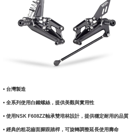
• 台灣製造
• 全系列使用白鐵螺絲，提供美觀與實用性
• 使用NSK F608ZZ軸承雙培林設計，提供穩定耐用的品質
• 經典的粗花齒面腳跟踏桿，可旋轉調整延長使用壽命