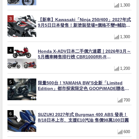
1,300
【新車】Kawasaki「Ninja 250/400」2027年式
9月5日日本發售！新塗裝登場×價格不變×輔助滑
動式離合器×LED頭燈標配
1,300
Honda X-ADV日本二手價六連霸｜2026年3月～
5月機車轉售排行榜 CBR1000RR-R
FIREBLADE SP首度躋身前十
1,200
限量500台！YAMAHA BW’S全新「Limited
Edition」都市探索限定色 GOOPiMADE聯名包
同步登場
700
SUZUKI 2027年式 Burgman 400 ABS 發表！
8/18日本上市、支援E10汽油 售價98萬100日圓
600