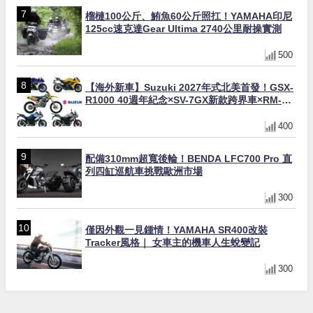
榴槤100公斤、鮪魚60公斤照扛！YAMAHA印尼
125cc速克達Gear Ultima 2740公里耐操實測
500
【海外新車】Suzuki 2027年式北美首發！GSX-
R1000 40週年紀念×SV-7GX新款跨界車×RM-
Z450 Ken Roczen冠軍套件
400
配備310mm超寬後輪！BENDA LFC700 Pro 直
列四缸巡航車挑戰歐洲市場
300
僅因外觀一見鍾情！YAMAHA SR400改裝
Tracker風格｜ 女車主的機車人生蛻變記
300