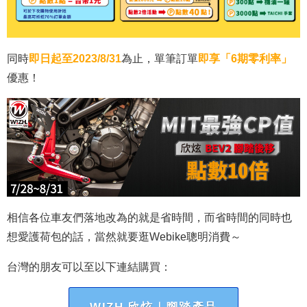
同時
即日起至2023/8/31
為止，單筆訂單
即享「6期零利率」
優惠！
相信各位車友們落地改為的就是省時間，而省時間的同時也
想愛護荷包的話，當然就要逛Webike聰明消費～
台灣的朋友可以至以下連結購買：
WIZH 欣炫｜腳踏產品