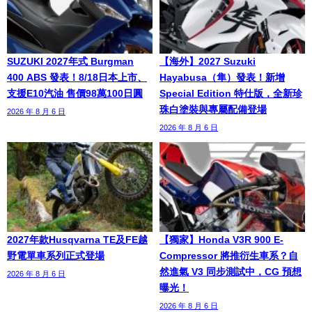
SUZUKI 2027年式 Burgman
【海外】2027 Suzuki
400 ABS 發表！8/18日本上市、
Hayabusa（隼）發表！新增
支援E10汽油 售價98萬100日圓
Special Edition 特仕版，全新珍
珠白塗裝與專屬配備登場
2026 年 8 月 6 日
2026 年 8 月 6 日
2027年款Husqvarna TE及FE越
【獨家】Honda V3R 900 E-
野電單車系列正式登場
Compressor 將推衍生車系？自
然進氣 V3 同步測試中，CG 預想
2026 年 8 月 6 日
曝光！
2026 年 8 月 6 日