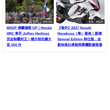
賽事消息
新車．絕版車
MXGP 佛蘭德斯 GP｜Honda
【海外】2027 Suzuki
HRC 車手 Jeffrey Herlings
Hayabusa（隼）發表！新增
完全制霸封王！積分領先擴大
Special Edition 特仕版，全
至 104 分
新珍珠白塗裝與專屬配備登場