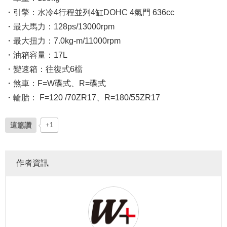
・引擎：水冷4行程並列4缸DOHC 4氣門 636cc
・最大馬力
：128ps/13000rpm
・最大扭力：7.0kg-m/11000rpm
・油箱容量：17L
・變速箱：往復式6檔
・煞車：F=W碟式、R=碟式
・輪胎： F=120 /70ZR17、R=180/55ZR17
這篇讚
+1
作者資訊