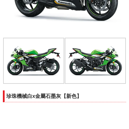
珍珠機械白x金屬石墨灰【新色】