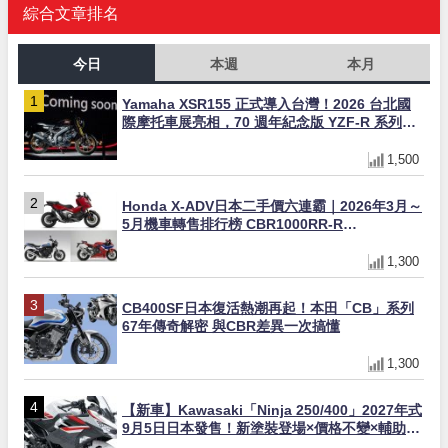
綜合文章排名
今日
本週
本月
Yamaha XSR155 正式導入台灣！2026 台北國
際摩托車展亮相，70 週年紀念版 YZF-R 系列限
量追加販售
1,500
Honda X-ADV日本二手價六連霸｜2026年3月～
5月機車轉售排行榜 CBR1000RR-R
FIREBLADE SP首度躋身前十
1,300
CB400SF日本復活熱潮再起！本田「CB」系列
67年傳奇解密 與CBR差異一次搞懂
1,300
【新車】Kawasaki「Ninja 250/400」2027年式
9月5日日本發售！新塗裝登場×價格不變×輔助滑
動式離合器×LED頭燈標配