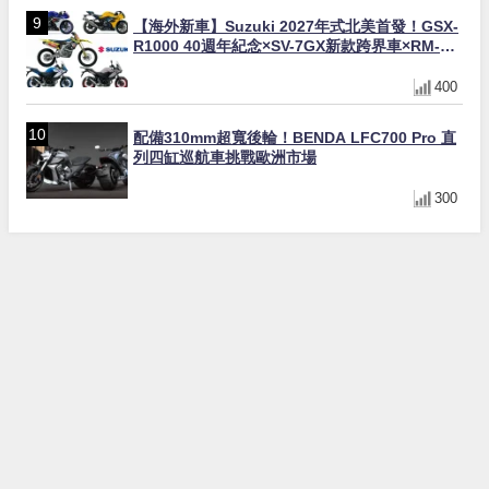
【海外新車】Suzuki 2027年式北美首發！GSX-
R1000 40週年紀念×SV-7GX新款跨界車×RM-
Z450 Ken Roczen冠軍套件
400
配備310mm超寬後輪！BENDA LFC700 Pro 直
列四缸巡航車挑戰歐洲市場
300