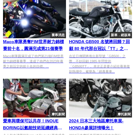
賽事消息
新車．絕版車
Maco車隊勇奪FIM世界耐力錦標
HONDA GB500 名號將回歸？回
賽前十名，圓滿完成第21個賽季
顧 80 年代那台冠以「TT」之名
的英倫賽車
Maco車隊圓滿完成了他們第21個FIM世界
在近日傳聞將推出新型號「GB500」之
耐力錦標賽賽季，達成了他們在2023年賽
際，不妨回顧 1985 年問世的
季之前設定的前十名的目標。...
「GB500TT」。本次正是要介紹在賽車復
刻熱潮中，被譽為「經典賽車...
摩托新聞
摩托新聞
愛車與環保可以共存！INOUE
2024 日本三大地區摩托車展-
BORING以氫能技術延續經典車
HONDA參展詳情曝光！
款的輝煌