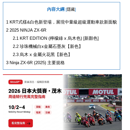
內容大綱
[
隱藏
]
1
KRT式樣&白色新登場，展現中量級超級運動車款新面貌
2
2025 NINJA ZX-6R
2.1
KRT EDITION (檸檬綠 x 烏木色) [新顏色]
2.2
珍珠機械白x金屬石墨灰【新色】
2.3
烏木 x 金屬火花黑【新色】
3
Ninja ZX-6R (2025) 主要規格