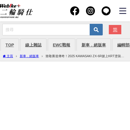
简
TOP
線上雜誌
EWC戰報
新車．絕版車
編輯部
主頁
新車．絕版車
致敬賽道傳奇！2025 KAWASAKI ZX-6R披上KRT塗裝，
並首次推出白色車款