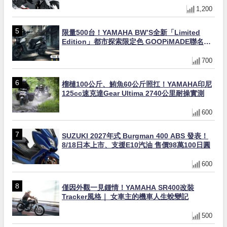
1,200
限量500台！YAMAHA BW’S全新「Limited
Edition」都市探索限定色 GOOPiMADE聯名包
同步登場
700
榴槤100公斤、鮪魚60公斤照扛！YAMAHA印尼
125cc速克達Gear Ultima 2740公里耐操實測
600
SUZUKI 2027年式 Burgman 400 ABS 發表！
8/18日本上市、支援E10汽油 售價98萬100日圓
600
僅因外觀一見鍾情！YAMAHA SR400改裝
Tracker風格｜ 女車主的機車人生蛻變記
500