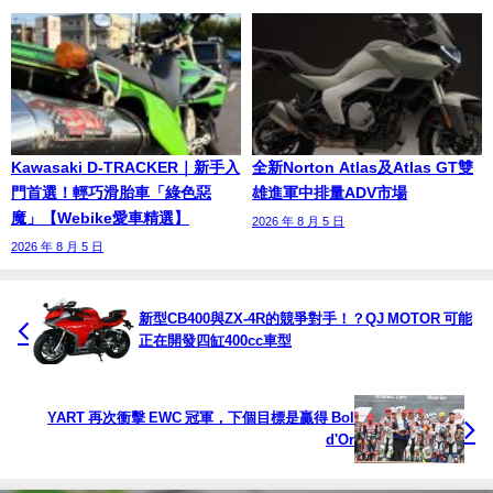
Kawasaki D-TRACKER｜新手入
全新Norton Atlas及Atlas GT雙
門首選！輕巧滑胎車「綠色惡
雄進軍中排量ADV市場
魔」【Webike愛車精選】
2026 年 8 月 5 日
2026 年 8 月 5 日
新型CB400與ZX-4R的競爭對手！？QJ MOTOR 可能
正在開發四缸400cc車型
YART 再次衝擊 EWC 冠軍，下個目標是贏得 Bol
d'Or