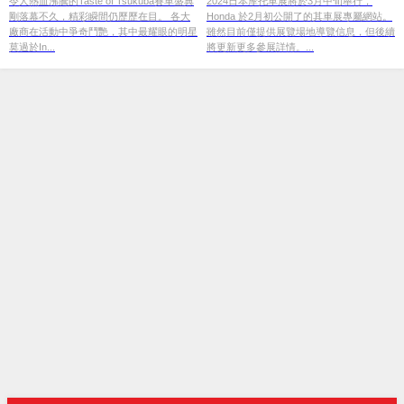
令人熱血沸騰的Taste of Tsukuba賽車盛典
2024日本摩托車展將於3月中旬舉行，
剛落幕不久，精彩瞬間仍歷歷在目。 各大
Honda 於2月初公開了的其車展專屬網站。
廠商在活動中爭奇鬥艷，其中最耀眼的明星
雖然目前僅提供展覽場地導覽信息，但後續
莫過於In...
將更新更多參展詳情。...