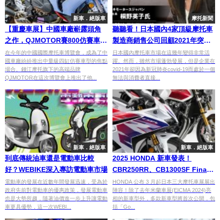
新車．絕版車
摩托新聞
【重慶車展】中國車廠嶄露頭角
聽聽看！日本國內4家頂級摩托車
之作，QJMOTOR賽800仿賽車型
製造商銷售公司回顧2021年突破
登場
2022年【日本川崎汽車桐野社長
在今年的中國國際摩托車博覽會，成為了中
日本國內摩托車市場在這幾年變得非常活
國車廠紛紛推出中量級四缸仿賽車型的焦點
躍。然而，雖然市場蓬勃發展，但是企業在
篇】
場合。錢江摩托旗下的高端品牌
2021年卻因為新冠肺炎covid-19而處於一個
QJMOTOR在這次博覽會上推出了他...
無法與消費者直接...
新車．絕版車
新車．絕版車
到底傳統油車還是電動車比較
2025 HONDA 新車發表！
好？WEBIKE深入專訪電動車市場
CBR250RR、CB1300SF Final
Edition、Gold Wing 50 週年紀
電動車的發展在近數年間發展迅速，受為於
HONDA 公布 3 月起日本三大摩托車展展出
政府先前對電動車的優惠政策，發展電動車
陣容！除了去年米蘭車展(EICMA 2024)亮
念版即將亮相！
也是大勢所趨，隨著油價進一步上升讓電動
相的新車型外，多款新車型將首次公開，包
車更具優勢，這一次WEBI...
括「Go...