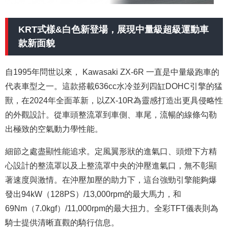
KRT式樣&白色新登場，展現中量級超級運動車
款新面貌
自1995年問世以來， Kawasaki ZX-6R 一直是中量級跑車的
代表車型之一。這款搭載636cc水冷並列四缸DOHC引擎的猛
獸，在2024年全面革新，以ZX-10R為靈感打造出更具侵略性
的外觀設計。從車頭整流罩到車側、車尾，流暢的線條勾勒
出極致的空氣動力學性能。
細節之處盡顯性能追求。定風翼形狀的進氣口、頭燈下方精
心設計的整流罩以及上整流罩中央的沖壓進氣口，無不彰顯
著速度與激情。在沖壓加壓的助力下，這台強勁引擎能夠爆
發出94kW（128PS）/13,000rpm的最大馬力，和
69Nm（7.0kgf）/11,000rpm的最大扭力。全彩TFT儀表則為
騎士提供清晰直觀的騎行信息。