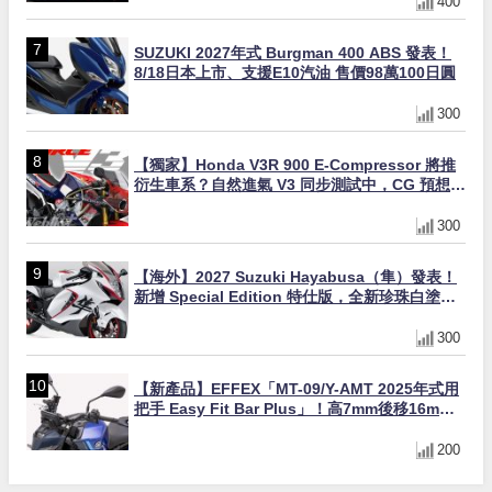
400
SUZUKI 2027年式 Burgman 400 ABS 發表！
8/18日本上市、支援E10汽油 售價98萬100日圓
300
【獨家】Honda V3R 900 E-Compressor 將推
衍生車系？自然進氣 V3 同步測試中，CG 預想曝
光！
300
【海外】2027 Suzuki Hayabusa（隼）發表！
新增 Special Edition 特仕版，全新珍珠白塗裝
與專屬配備登場
300
【新產品】EFFEX「MT-09/Y-AMT 2025年式用
把手 Easy Fit Bar Plus」！高7mm後移16mm
直上×三色×免換線組
200