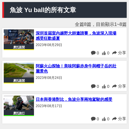
魚波 Yu ball的所有文章
全篇8篇，目前顯示1~8篇
深圳首屆室內越野大師邀請賽，魚波深入現場
感受狂歡盛夏
2023年08月29日
摩托新聞
分享
0
0
阿蘇火山探險！美味阿蘇赤身牛與帽子岳的壯
麗景色
2023年08月24日
摩托新聞
分享
0
0
日本與香港對比，魚波分享兩地駕駛的感受
2023年08月17日
摩托旅行
分享
0
0