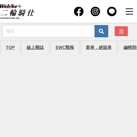
简
TOP
線上雜誌
EWC戰報
新車．絕版車
編輯部