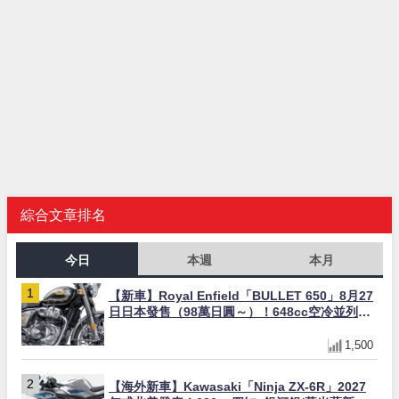
綜合文章排名
今日
本週
本月
【新車】Royal Enfield「BULLET 650」8月27
日日本發售（98萬日圓～）！648cc空冷並列雙
缸×虎眼指示燈×砲筒黑/戰艦藍兩色
1,500
【海外新車】Kawasaki「Ninja ZX-6R」2027