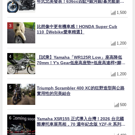
年式北美發表！636cc四缸×銀河銀/暮光藍新色
×KTRC/KIBS電控，11,599美元起
1,500
比想像中更有機車感！HONDA Super Cub
110【Webike愛車精選】
1,200
【試乘】Yamaha「WR125R Low」座高降低
70mm！Y’s Gear低座高座墊×低座高連桿×腳踏
著地感大幅改善，越野初學者推薦
1,200
Triumph Scrambler 400 XC的狂野造型與公路
實用性的完美結合
500
Yamaha XSR155 正式導入台灣！2026 台北國
際摩托車展亮相，70 週年紀念版 YZF-R 系列限
量追加販售