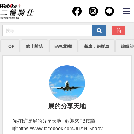
简
TOP
線上雜誌
EWC戰報
新車．絕版車
編輯部
展的分享天地
你好!這是展的分享天地!! 歡迎來FB按讚
唷:https://www.facebook.com/JHAN.Share/