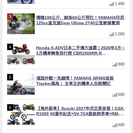
1,400
榴槤100公斤、鮪魚60公斤照扛！YAMAHA印尼
125cc速克達Gear Ultima 2740公里耐操實測
1,000
Honda X-ADV日本二手價六連霸｜2026年3月～
5月機車轉售排行榜 CBR1000RR-R
FIREBLADE SP首度躋身前十
800
僅因外觀一見鍾情！YAMAHA SR400改裝
Tracker風格｜ 女車主的機車人生蛻變記
600
【海外新車】Suzuki 2027年式北美首發！GSX-
R1000 40週年紀念×SV-7GX新款跨界車×RM-
Z450 Ken Roczen冠軍套件
600