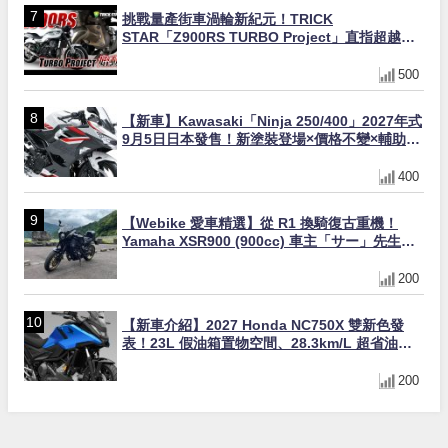
挑戰量產街車渦輪新紀元！TRICK
STAR「Z900RS TURBO Project」直指超越
Ducati Superleggera性能
500
【新車】Kawasaki「Ninja 250/400」2027年式
9月5日日本發售！新塗裝登場×價格不變×輔助滑
動式離合器×LED頭燈標配
400
【Webike 愛車精選】從 R1 換騎復古重機！
Yamaha XSR900 (900cc) 車主「サー」先生真
實心得與改裝藍圖
200
【新車介紹】2027 Honda NC750X 雙新色發
表！23L 假油箱置物空間、28.3km/L 超省油
400km 續航冒險車全解析
200