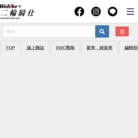
简
TOP
線上雜誌
EWC戰報
新車．絕版車
編輯部