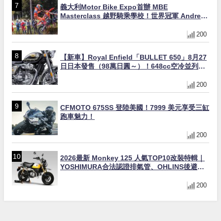
義大利Motor Bike Expo首辦 MBE
Masterclass 越野騎乘學校！世界冠軍 Andrea
Verona 親自指導
200
【新車】Royal Enfield「BULLET 650」8月27
日日本發售（98萬日圓～）！648cc空冷並列雙
缸×虎眼指示燈×砲筒黑/戰艦藍兩色
200
CFMOTO 675SS 登陸美國！7999 美元享受三缸
跑車魅力！
200
2026最新 Monkey 125 人氣TOP10改裝特輯｜
YOSHIMURA合法認證排氣管、OHLINS後避
震、OVER Racing防倒球
200