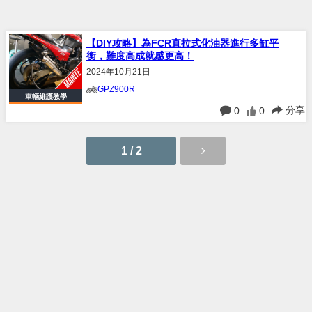
【DIY攻略】為FCR直拉式化油器進行多缸平
衡，難度高成就感更高！
2024年10月21日
GPZ900R
車輛維護教學
分享
0
0
1 / 2