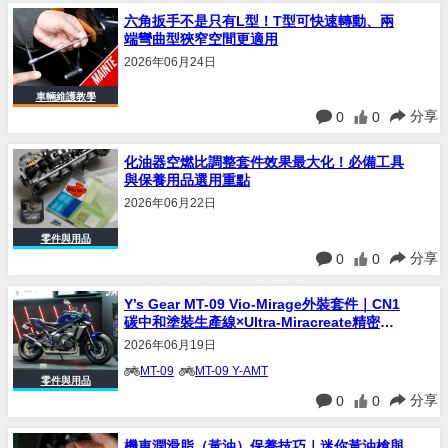
六角扳手不是只有L型！T型可快速轉動、兩
端彎曲型狹窄空間更適用
2026年06月24日
車輛維護教學
分享
0
0
化油器空燃比調整套件效果最大化！必備工具
與保養用品選用重點
2026年06月22日
零件與用品
分享
0
0
Y’s Gear MT-09 Vio-Mirage外裝套件｜CN1
碳中和塗裝生產線×Ultra-Miracreate精密塗
裝技術
2026年06月19日
MT-09
MT-09 Y-AMT
零件與用品
分享
0
0
機車潤滑脂（黃油）保養技巧｜迷你黃油槍與