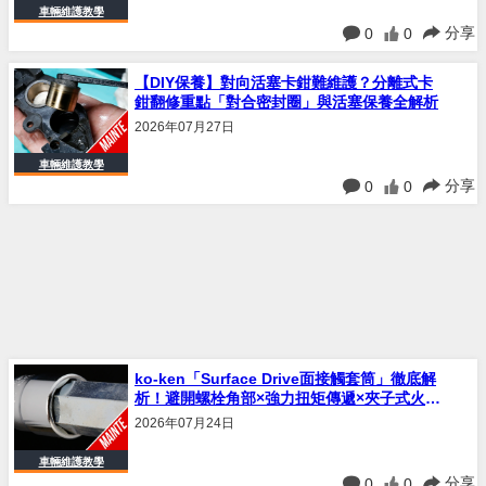
車輛維護教學
分享
0
0
【DIY保養】對向活塞卡鉗難維護？分離式卡
鉗翻修重點「對合密封圈」與活塞保養全解析
2026年07月27日
車輛維護教學
分享
0
0
ko-ken「Surface Drive面接觸套筒」徹底解
析！避開螺栓角部×強力扭矩傳遞×夾子式火星
塞套筒，機車保養工具升級指南
2026年07月24日
車輛維護教學
分享
0
0