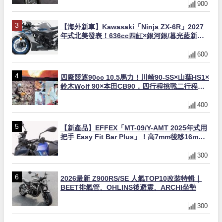
900
【海外新車】Kawasaki「Ninja ZX-6R」2027
年式北美發表！636cc四缸×銀河銀/暮光藍新色
×KTRC/KIBS電控，11,599美元起
600
四廠競逐90cc 10.5馬力！川崎90-SS×山葉HS1×
鈴木Wolf 90×本田CB90，四行程挑戰二行程的
榮譽之戰｜型錄是映照時代的後照鏡 第19回
400
【新產品】EFFEX「MT-09/Y-AMT 2025年式用
把手 Easy Fit Bar Plus」！高7mm後移16mm
直上×三色×免換線組
300
2026最新 Z900RS/SE 人氣TOP10改裝特輯｜
BEET排氣管、OHLINS後避震、ARCHI坐墊
300