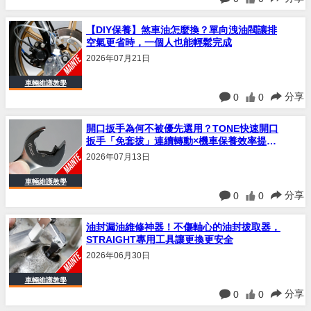
【DIY保養】煞車油怎麼換？單向洩油閥讓排
空氣更省時，一個人也能輕鬆完成
2026年07月21日
車輛維護教學
分享
0
0
開口扳手為何不被優先選用？TONE快速開口
扳手「免套拔」連續轉動×機車保養效率提升
解析
2026年07月13日
車輛維護教學
分享
0
0
油封漏油維修神器！不傷軸心的油封拔取器，
STRAIGHT專用工具讓更換更安全
2026年06月30日
車輛維護教學
分享
0
0