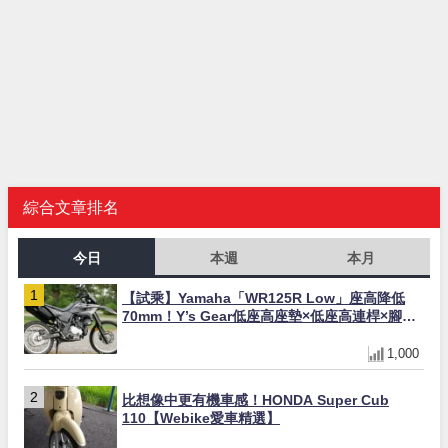
綜合文章排名
今日
本週
本月
【試乘】Yamaha「WR125R Low」座高降低
70mm！Y’s Gear低座高座墊×低座高連桿×腳踏
著地感大幅改善，越野初學者推薦
1,000
比想像中更有機車感！HONDA Super Cub
110【Webike愛車精選】