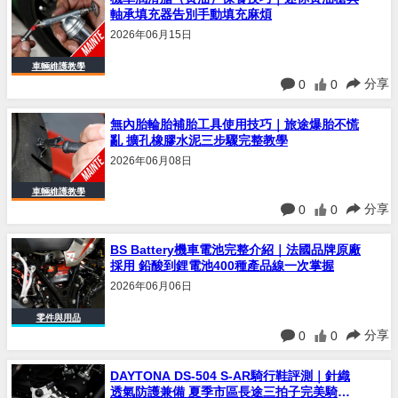
軸承填充器告別手動填充麻煩
2026年06月15日
車輛維護教學
分享
0
0
無內胎輪胎補胎工具使用技巧｜旅途爆胎不慌
亂 擴孔橡膠水泥三步驟完整教學
2026年06月08日
車輛維護教學
分享
0
0
BS Battery機車電池完整介紹｜法國品牌原廠
採用 鉛酸到鋰電池400種產品線一次掌握
2026年06月06日
零件與用品
分享
0
0
DAYTONA DS-504 S-AR騎行鞋評測｜針織
透氣防護兼備 夏季市區長途三拍子完美騎行