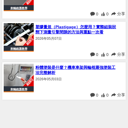
車輛維護教學
分享
0
0
塑膠量規（Plastigage）怎麼用？實際組裝狀
態下測量引擎間隙的方法與重點一次看
2026年05月07日
車輛維護教學
分享
0
0
粉體塗裝是什麼？機車車架與輪框最強塗裝工
法完整解析
2026年05月03日
車輛維護教學
分享
0
0