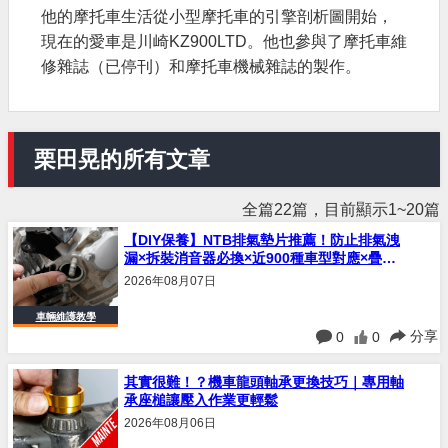
他的摩托車生活從小型摩托車的引擎剖析圖開始，
現在的愛車是川崎KZ900LTD。他也參與了摩托車維
修雜誌（已停刊）和摩托車機械雜誌的製作。
栗田晃的所有文章
全篇22篇，目前顯示1~20篇
【DIY保養】NTB排氣墊片推薦！防止排氣洩
漏×拆裝消音器必換×近900種車型對應×疊層/
鋼纖維/平面式5種類型
2026年08月07日
車輛維護教學
分享
0
0
其實很難！？機車龍頭軸承更換技巧｜專用軸
承座槌讓壓入作業更輕鬆
2026年08月06日