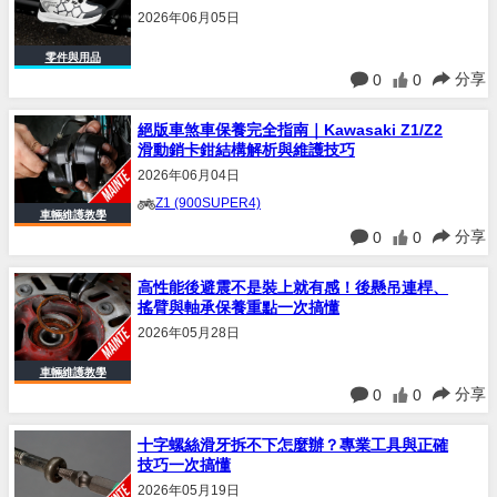
鞋
2026年06月05日
零件與用品
分享
0
0
絕版車煞車保養完全指南｜Kawasaki Z1/Z2
滑動銷卡鉗結構解析與維護技巧
2026年06月04日
Z1 (900SUPER4)
車輛維護教學
分享
0
0
高性能後避震不是裝上就有感！後懸吊連桿、
搖臂與軸承保養重點一次搞懂
2026年05月28日
車輛維護教學
分享
0
0
十字螺絲滑牙拆不下怎麼辦？專業工具與正確
技巧一次搞懂
2026年05月19日