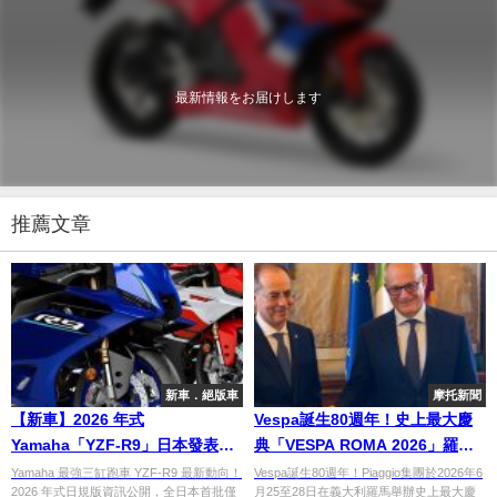
最新情報をお届けします
推薦文章
新車．絕版車
摩托新聞
【新車】2026 年式
Vespa誕生80週年！史上最大慶
Yamaha「YZF-R9」日本發表！
典「VESPA ROMA 2026」羅馬
總產量僅 800 台，售價驚喜維持
盛大登場｜60國車迷齊聚
Yamaha 最強三缸跑車 YZF-R9 最新動向！
Vespa誕生80週年！Piaggio集團於2026年6
2026 年式日規版資訊公開，全日本首批僅
月25至28日在義大利羅馬舉辦史上最大慶
149.6 萬日圓起