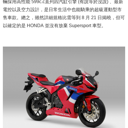
輛採用高性能 599c.c直列四汽缸引擎 (有說等於沒說) 、最新
電控以及空力設計，是日常生活中也能騎乘的超級運動型市
售車款。總之，雖然詳細規格比需等到 8 月 21 日揭曉，但可
以確定的是 HONDA 並沒有放棄 Supersport 車型。