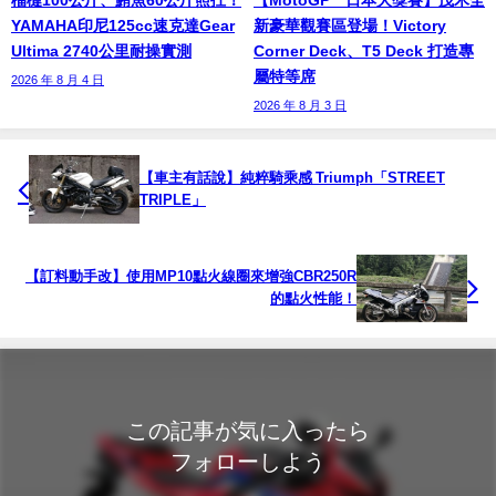
YAMAHA印尼125cc速克達Gear
新豪華觀賽區登場！Victory
Ultima 2740公里耐操實測
Corner Deck、T5 Deck 打造專
屬特等席
2026 年 8 月 4 日
2026 年 8 月 3 日
【車主有話說】純粹騎乘感 Triumph「STREET
TRIPLE」
【訂料動手改】使用MP10點火線圈來增強CBR250R
的點火性能！
この記事が気に入ったら
フォローしよう