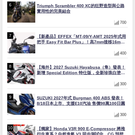
Triumph Scrambler 400 XC的狂野造型與公路
實用性的完美結合
700
【新產品】EFFEX「MT-09/Y-AMT 2025年式用
把手 Easy Fit Bar Plus」！高7mm後移16mm
直上×三色×免換線組
400
【海外】2027 Suzuki Hayabusa（隼）發表！
新增 Special Edition 特仕版，全新珍珠白塗裝
與專屬配備登場
300
SUZUKI 2027年式 Burgman 400 ABS 發表！
8/18日本上市、支援E10汽油 售價98萬100日圓
300
【獨家】Honda V3R 900 E-Compressor 將推
衍生車系？自然進氣 V3 同步測試中，CG 預想曝