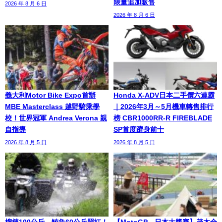
限量追加販售
2026 年 8 月 6 日
2026 年 8 月 6 日
義大利Motor Bike Expo首辦
Honda X-ADV日本二手價六連霸
MBE Masterclass 越野騎乘學
｜2026年3月～5月機車轉售排行
校！世界冠軍 Andrea Verona 親
榜 CBR1000RR-R FIREBLADE
自指導
SP首度躋身前十
2026 年 8 月 5 日
2026 年 8 月 5 日
榴槤100公斤、鮪魚60公斤照扛！
【MotoGP™日本大獎賽】茂木全