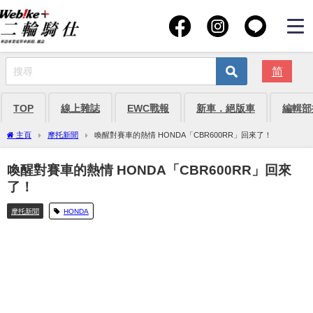
简
TOP
線上雜誌
EWC戰報
新車．絕版車
編輯部
主頁
摩托新聞
喚醒對賽車的熱情 HONDA「CBR600RR」回來了！
喚醒對賽車的熱情 HONDA「CBR600RR」回來
了！
摩托新聞
HONDA