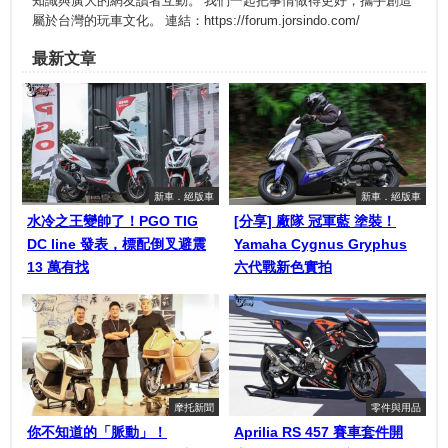
知識與廣大的網友讀者互動。 我們一起把事情做得更好，攜手創造
屬於台灣的玩車文化。 連結：https://forum.jorsindo.com/
最新文章
新車．絕版車
新車．絕版車
水冷之王變帥了！PGO TIG
[分享] 廠隊 冠軍藍 塗裝！
DC line 發表，標配倒叉避震
Yamaha Cygnus Gryphus
13 萬有找
六代戰新色實拍
摩托新聞
零件與用品
你不知道的「脈動」！
Aprilia RS 457 賽車套件開