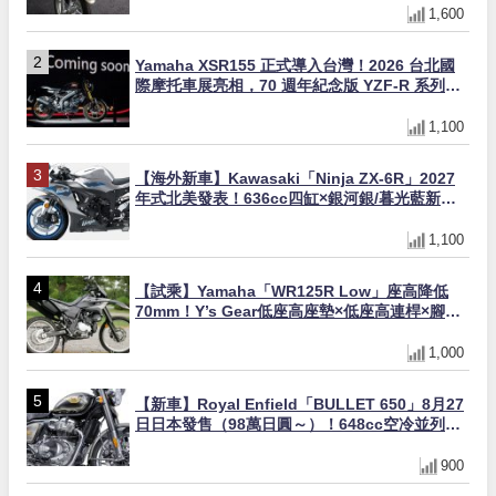
1,600
Yamaha XSR155 正式導入台灣！2026 台北國
際摩托車展亮相，70 週年紀念版 YZF-R 系列限
量追加販售
1,100
【海外新車】Kawasaki「Ninja ZX-6R」2027
年式北美發表！636cc四缸×銀河銀/暮光藍新色
×KTRC/KIBS電控，11,599美元起
1,100
【試乘】Yamaha「WR125R Low」座高降低
70mm！Y’s Gear低座高座墊×低座高連桿×腳踏
著地感大幅改善，越野初學者推薦
1,000
【新車】Royal Enfield「BULLET 650」8月27
日日本發售（98萬日圓～）！648cc空冷並列雙
缸×虎眼指示燈×砲筒黑/戰艦藍兩色
900