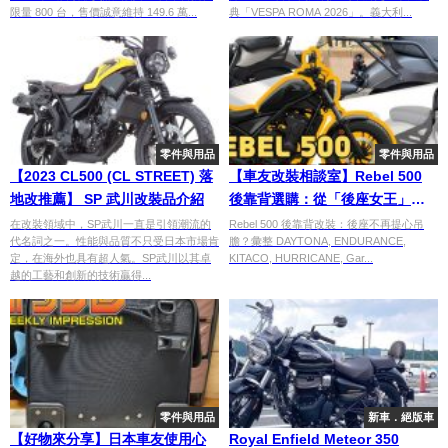
限量 800 台，售價誠意維持 149.6 萬...
典「VESPA ROMA 2026」。義大利...
零件與用品
零件與用品
【2023 CL500 (CL STREET) 落
【車友改裝相談室】Rebel 500
地改推薦】 SP 武川改裝品介紹
後靠背選購：從「後座女王」到
「獨享騎乘」，舒適與帥氣能否
在改裝領域中，SP武川一直是引領潮流的
Rebel 500 後靠背改裝：後座不再提心吊
代名詞之一。性能與品質不只受日本市場肯
膽？彙整 DAYTONA, ENDURANCE,
兼得？｜台日車友評價匯總
定，在海外也具有超人氣。SP武川以其卓
KITACO, HURRICANE, Gar...
越的工藝和創新的技術贏得...
零件與用品
新車．絕版車
【好物來分享】日本車友使用心
Royal Enfield Meteor 350