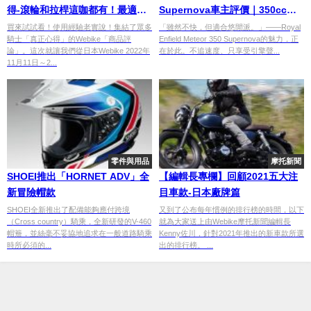
得-滾輪和拉桿這咖都有！最適合
Supernova車主評價｜350cc氣
過夜旅行的座墊包就是你了！
冷單缸悠閒巡航魅力完整介紹
買來試試看！使用經驗老實說！集結了眾多
「雖然不快，但適合悠閒派。」——Royal
騎士「真正心得」的Webike「商品評
Enfield Meteor 350 Supernova的魅力，正
【Webike愛車精選】
論」。這次就讓我們從日本Webike 2022年
在於此。不追速度、只享受引擎聲...
11月11日～2...
零件與用品
摩托新聞
SHOEI推出「HORNET ADV」全
【編輯長專欄】回顧2021五大注
新冒險帽款
目車款-日本廠牌篇
SHOEI全新推出了配備能夠應付跨境
又到了公布每年慣例的排行榜的時間，以下
（Cross country）騎乘，全新研發的V-460
就為大家送上由Webike摩托新聞編輯長
帽簷，並絲毫不妥協地追求在一般道路騎乘
Kenny佐川，針對2021年推出的新車款所選
時所必須的...
出的排行榜。 ...