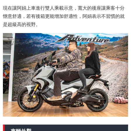
現在讓阿娟上車進行雙人乘載示意，寬大的後座讓乘客十分
愜意舒適，若有後箱更能增加舒適性，阿娟表示不習慣的就
是超級高的視野。