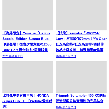
【海外限定】Yamaha「Fazzio
【試乘】Yamaha「WR125R
Special Edition Sunset Blue」
Low」座高降低70mm！Y’s Gear
印尼登場！復古夕陽意象×125cc
低座高座墊×低座高連桿×腳踏著
Blue Core混合動力×限量販售
地感大幅改善，越野初學者推薦
2026 年 8 月 7 日
2026 年 8 月 7 日
比想像中更有機車感！HONDA
Triumph Scrambler 400 XC的狂
Super Cub 110【Webike愛車精
野造型與公路實用性的完美結合
選】
2026 年 8 月 7 日