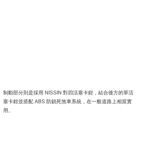
制動部分則是採用 NISSIN 對四活塞卡鉗，結合後方的單活
塞卡鉗並搭配 ABS 防鎖死煞車系統，在一般道路上相當實
用。