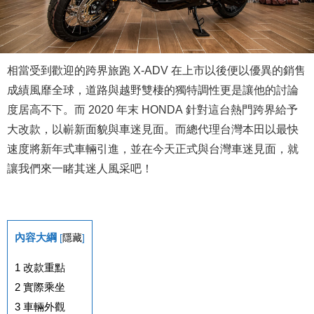
相當受到歡迎的跨界旅跑 X-ADV 在上市以後便以優異的銷售
成績風靡全球，道路與越野雙棲的獨特調性更是讓他的討論
度居高不下。而 2020 年末 HONDA 針對這台熱門跨界給予
大改款，以嶄新面貌與車迷見面。而總代理台灣本田以最快
速度將新年式車輛引進，並在今天正式與台灣車迷見面，就
讓我們來一睹其迷人風采吧！
內容大綱
[
隱藏
]
1
改款重點
2
實際乘坐
3
車輛外觀