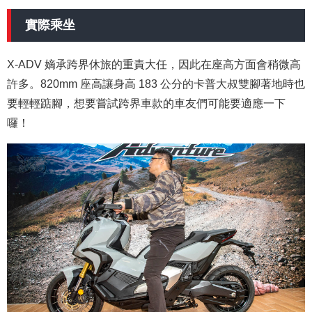
實際乘坐
X-ADV 嫡承跨界休旅的重責大任，因此在座高方面會稍微高
許多。820mm 座高讓身高 183 公分的卡普大叔雙腳著地時也
要輕輕踮腳，想要嘗試跨界車款的車友們可能要適應一下
囉！