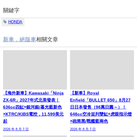
關鍵字
HONDA
新車．絕版車
相關文章
【海外新車】Kawasaki「Ninja
【新車】Royal
ZX-6R」2027年式北美發表！
Enfield「BULLET 650」8月27
636cc四缸×銀河銀/暮光藍新色
日日本發售（98萬日圓～）！
×KTRC/KIBS電控，11,599美元
648cc空冷並列雙缸×虎眼指示燈
起
×砲筒黑/戰艦藍兩色
2026 年 8 月 7 日
2026 年 8 月 7 日