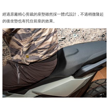
經過原廠精心剪裁的座墊雖然採一體式設計，不過稍微隆起
的後坐墊也有托住前座的效果。