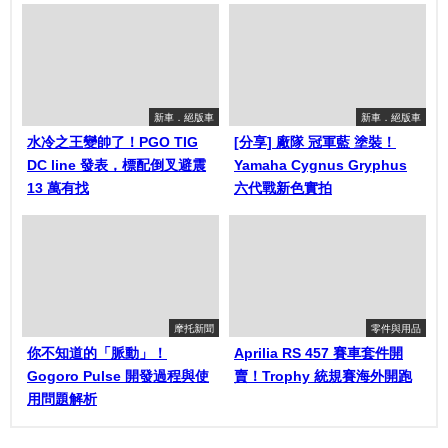
新車．絕版車
新車．絕版車
水冷之王變帥了！PGO TIG
[分享] 廠隊 冠軍藍 塗裝！
DC line 發表，標配倒叉避震
Yamaha Cygnus Gryphus
13 萬有找
六代戰新色實拍
摩托新聞
零件與用品
你不知道的「脈動」！
Aprilia RS 457 賽車套件開
Gogoro Pulse 開發過程與使
賣！Trophy 統規賽海外開跑
用問題解析