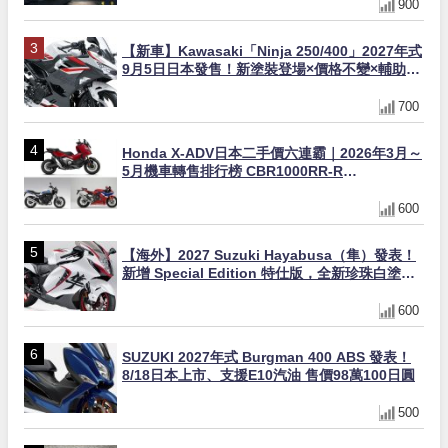
900
【新車】Kawasaki「Ninja 250/400」2027年式
9月5日日本發售！新塗裝登場×價格不變×輔助滑
動式離合器×LED頭燈標配
700
Honda X-ADV日本二手價六連霸｜2026年3月～
5月機車轉售排行榜 CBR1000RR-R
FIREBLADE SP首度躋身前十
600
【海外】2027 Suzuki Hayabusa（隼）發表！
新增 Special Edition 特仕版，全新珍珠白塗裝
與專屬配備登場
600
SUZUKI 2027年式 Burgman 400 ABS 發表！
8/18日本上市、支援E10汽油 售價98萬100日圓
500