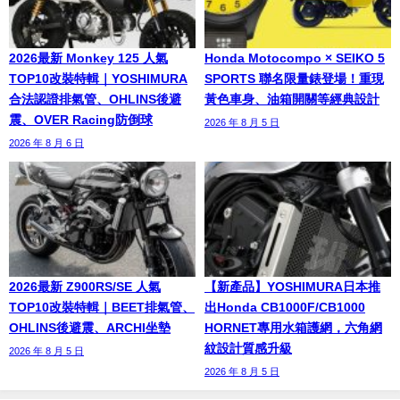
2026最新 Monkey 125 人氣
Honda Motocompo × SEIKO 5
TOP10改裝特輯｜YOSHIMURA
SPORTS 聯名限量錶登場！重現
合法認證排氣管、OHLINS後避
黃色車身、油箱開關等經典設計
震、OVER Racing防倒球
2026 年 8 月 5 日
2026 年 8 月 6 日
2026最新 Z900RS/SE 人氣
【新產品】YOSHIMURA日本推
TOP10改裝特輯｜BEET排氣管、
出Honda CB1000F/CB1000
OHLINS後避震、ARCHI坐墊
HORNET專用水箱護網，六角網
紋設計質感升級
2026 年 8 月 5 日
2026 年 8 月 5 日