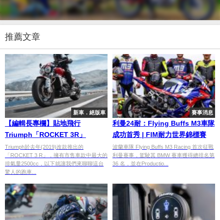
推薦文章
新車．絕版車
賽事消息
【編輯長專欄】貼地飛行
利曼24耐：Flying Buffs M3車隊
Triumph「ROCKET 3R」
成功首秀 | FIM耐力世界錦標賽
Triumph於去年(2019)改款推出的
波蘭車隊 Flying Buffs M3 Racing 首次征戰
「ROCKET 3 R」，擁有市售車款中最大的
利曼賽事，駕駛其 BMW 賽車獲得總排名第
排氣量2500cc，以下就讓我們來聊聊這台
36 名，並在Productio...
驚人的跑車...