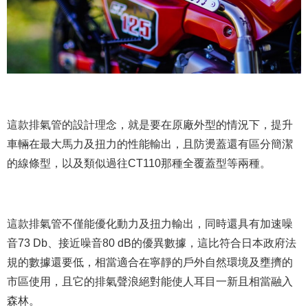
這款排氣管的設計理念，就是要在原廠外型的情況下，提升
車輛在最大馬力及扭力的性能輸出，且防燙蓋還有區分簡潔
的線條型，以及類似過往CT110那種全覆蓋型等兩種。
這款排氣管不僅能優化動力及扭力輸出，同時還具有加速噪
音73 Db、接近噪音80 dB的優異數據，這比符合日本政府法
規的數據還要低，相當適合在寧靜的戶外自然環境及壅擠的
市區使用，且它的排氣聲浪絕對能使人耳目一新且相當融入
森林。