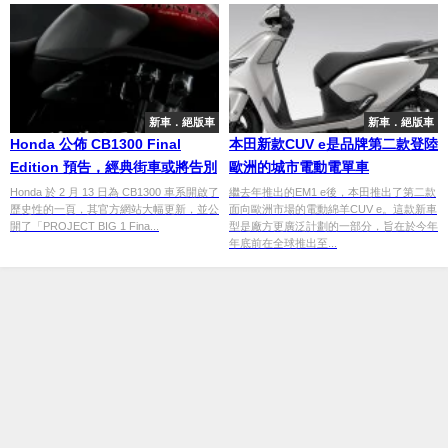
新車．絕版車
新車．絕版車
Honda 公佈 CB1300 Final
本田新款CUV e是品牌第二款登陸
Edition 預告，經典街車或將告別
歐洲的城市電動電單車
Honda 於 2 月 13 日為 CB1300 車系開啟了
繼去年推出的EM1 e後，本田推出了第二款
歷史性的一頁，其官方網站大幅更新，並公
面向歐洲市場的電動綿羊CUV e。這款新車
開了「PROJECT BIG 1 Fina...
型是廠方更廣泛計劃的一部分，旨在於今年
年底前在全球推出至...