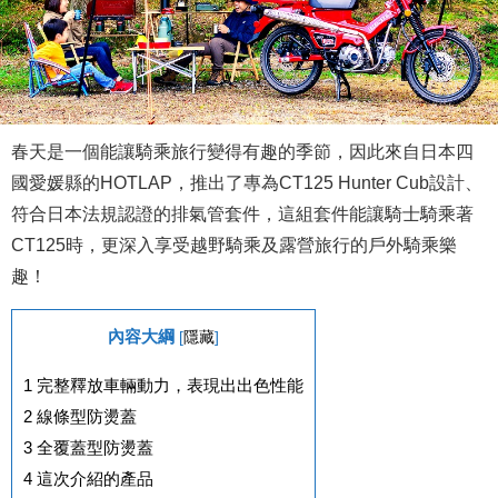
春天是一個能讓騎乘旅行變得有趣的季節，因此來自日本四
國愛媛縣的HOTLAP，推出了專為CT125 Hunter Cub設計、
符合日本法規認證的排氣管套件，這組套件能讓騎士騎乘著
CT125時，更深入享受越野騎乘及露營旅行的戶外騎乘樂
趣！
內容大綱
[
隱藏
]
1
完整釋放車輛動力，表現出出色性能
2
線條型防燙蓋
3
全覆蓋型防燙蓋
4
這次介紹的產品