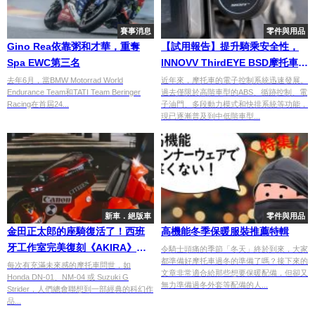
賽事消息
零件與用品
Gino Rea依靠粥和才華，重奪
【試用報告】提升騎乘安全性，
Spa EWC第三名
INNOVV ThirdEYE BSD摩托車專
用盲點偵測系統
去年6月，當BMW Motorrad World
近年來，摩托車的電子控制系統迅速發展。
Endurance Team和TATI Team Beringer
過去僅限於高階車型的ABS、循跡控制、電
Racing在首屆24...
子油門、多段動力模式和快排系統等功能，
現已逐漸普及到中低階車型...
新車．絕版車
零件與用品
金田正太郎的座騎復活了！西班
高機能冬季保暖服裝推薦特輯
牙工作室完美復刻《AKIRA》經
令騎士頭痛的季節「冬天」終於到來，大家
都準備好摩托車過冬的準備了嗎？接下來的
典坐騎
每次有充滿未來感的摩托車問世，如
文章非常適合給那些想要保暖配備，但卻又
Honda DN-01、NM-04 或 Suzuki G
無力準備過冬外套等配備的人...
Strider，人們總會聯想到一部經典的科幻作
品...