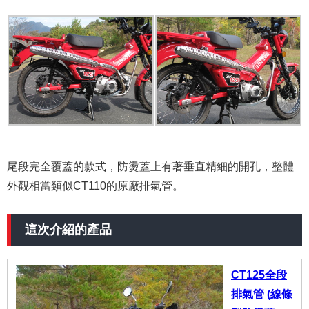
尾段完全覆蓋的款式，防燙蓋上有著垂直精細的開孔，整體
外觀相當類似CT110的原廠排氣管。
這次介紹的產品
CT125全段
排氣管 (線條