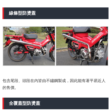
線條型防燙蓋
包含尾段、頭段在內皆由不鏽鋼製成，因此能有著平易近人
的售價。
全覆蓋型防燙蓋