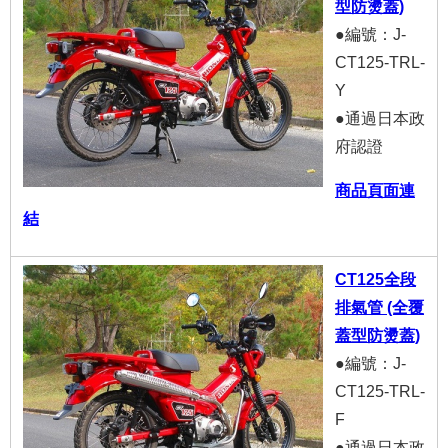
型防燙蓋)
●編號：J-
CT125-TRL-
Y
●通過日本政
府認證
商品頁面連
結
CT125全段
排氣管 (全覆
蓋型防燙蓋)
●編號：J-
CT125-TRL-
F
●通過日本政