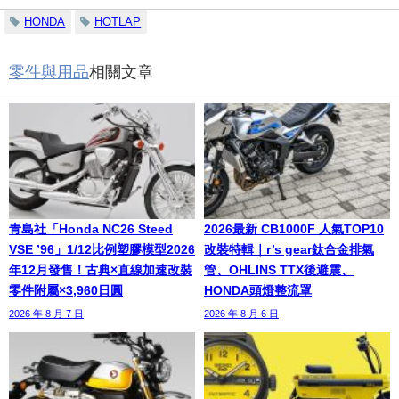
HONDA
HOTLAP
零件與用品
相關文章
青島社「Honda NC26 Steed
2026最新 CB1000F 人氣TOP10
VSE ’96」1/12比例塑膠模型2026
改裝特輯｜r’s gear鈦合金排氣
年12月發售！古典×直線加速改裝
管、OHLINS TTX後避震、
零件附屬×3,960日圓
HONDA頭燈整流罩
2026 年 8 月 7 日
2026 年 8 月 6 日