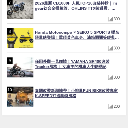
2026最新 CB1000F 人氣TOP10改裝特輯｜r’s
gear鈦合金排氣管、OHLINS TTX後避震、
HONDA頭燈整流罩
300
Honda Motocompo × SEIKO 5 SPORTS 聯名
限量錶登場！重現黃色車身、油箱開關等經典設
計
300
僅因外觀一見鍾情！YAMAHA SR400改裝
Tracker風格｜ 女車主的機車人生蛻變記
300
泰國改裝新潮地帶！小排量FUN BIKE改裝專家
K-SPEED打造獨特風格
200