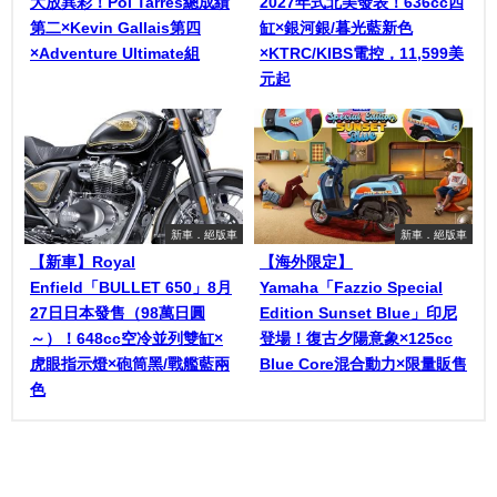
大放異彩！Pol Tarrés總成績
2027年式北美發表！636cc四
第二×Kevin Gallais第四
缸×銀河銀/暮光藍新色
×Adventure Ultimate組
×KTRC/KIBS電控，11,599美
元起
新車．絕版車
新車．絕版車
【新車】Royal
【海外限定】
Enfield「BULLET 650」8月
Yamaha「Fazzio Special
27日日本發售（98萬日圓
Edition Sunset Blue」印尼
～）！648cc空冷並列雙缸×
登場！復古夕陽意象×125cc
虎眼指示燈×砲筒黑/戰艦藍兩
Blue Core混合動力×限量販售
色