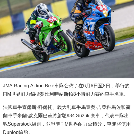
JMA Racing Action Bike車隊公佈了在6月6日至8日，舉行的
FIM世界耐力錦標賽比利時站斯帕8小時耐力賽的車手名單。
法國車手查爾斯·科爾托、義大利車手馬泰奧·吉亞科馬佐和荷
蘭車手米蘭·默克爾巴赫將駕駛#34 Suzuki賽車，代表車隊出
戰Superstock組別，並爭奪FIM世界耐力盃積分，車隊將使用
Dunlop輪胎。