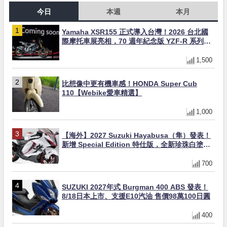
今日
本週
本月
Yamaha XSR155 正式導入台灣！2026 台北國
際摩托車展亮相，70 週年紀念版 YZF-R 系列限
量追加販售
1,500
比想像中更有機車感！HONDA Super Cub
110【Webike愛車精選】
1,000
【海外】2027 Suzuki Hayabusa（隼）發表！
新增 Special Edition 特仕版，全新珍珠白塗裝
與專屬配備登場
700
SUZUKI 2027年式 Burgman 400 ABS 發表！
8/18日本上市、支援E10汽油 售價98萬100日圓
400