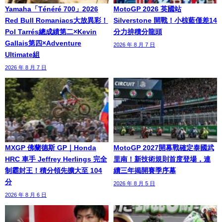
Yamaha「Ténéré 700」2026
MotoGP 2026 英國站
Red Bull Romaniacs大放異彩！
Silverstone 開戰！小椋藍僅差14
Pol Tarrés總成績第二×Kevin
分力拚積分龍頭
Gallais第四×Adventure
2026 年 8 月 7 日
Ultimate組
2026 年 8 月 7 日
MXGP 佛蘭德斯 GP｜Honda
MotoGP 2027開幕戰確定泰國武
HRC 車手 Jeffrey Herlings 完全
里南！新技術規則首度登場，連
制霸封王！積分領先擴大至 104
續三年揭開賽季序幕
分
2026 年 8 月 5 日
2026 年 8 月 6 日