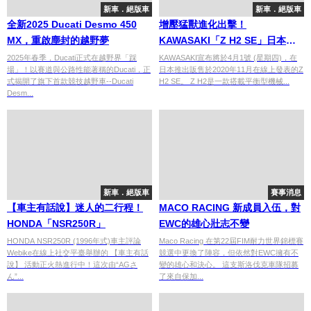
新車．絕版車
新車．絕版車
全新2025 Ducati Desmo 450
增壓猛獸進化出擊！
MX，重啟塵封的越野夢
KAWASAKI「Z H2 SE」日本販
售
2025年春季，Ducati正式在越野界「踩
KAWASAKI宣布將於4月1號 (星期四)，在
場」！以賽道與公路性能著稱的Ducati，正
日本推出販售於2020年11月在線上發表的Z
式揭開了旗下首款競技越野車--Ducati
H2 SE。 Z H2是一款搭載平衡型機械...
Desm...
新車．絕版車
賽事消息
【車主有話說】迷人的二行程！
MACO RACING 新成員入伍，對
HONDA「NSR250R」
EWC的雄心壯志不變
HONDA NSR250R (1996年式)車主評論
Maco Racing 在第22屆FIM耐力世界錦標賽
Webike在線上社交平臺舉辦的 【車主有話
競選中更換了陣容，但依然對EWC擁有不
說】 活動正火熱進行中！這次由“AGさ
變的雄心和決心。 這支斯洛伐克車隊招募
ん”...
了來自保加...