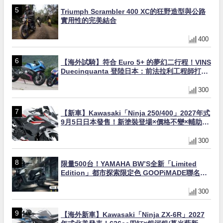
Triumph Scrambler 400 XC的狂野造型與公路
實用性的完美結合
400
【海外試騎】符合 Euro 5+ 的夢幻二行程！VINS
Duecinquanta 登陸日本：前法拉利工程師打
造、碳纖維單體車架與 250cc 雙曲軸 V 雙全解
析
300
【新車】Kawasaki「Ninja 250/400」2027年式
9月5日日本發售！新塗裝登場×價格不變×輔助滑
動式離合器×LED頭燈標配
300
限量500台！YAMAHA BW’S全新「Limited
Edition」都市探索限定色 GOOPiMADE聯名包
同步登場
300
【海外新車】Kawasaki「Ninja ZX-6R」2027