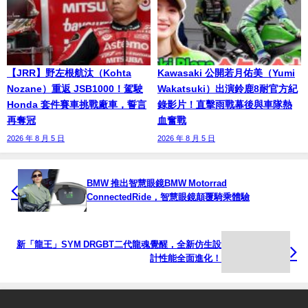
【JRR】野左根航汰（Kohta
Kawasaki 公開若月佑美（Yumi
Nozane）重返 JSB1000！駕駛
Wakatsuki）出演鈴鹿8耐官方紀
Honda 套件賽車挑戰廠車，誓言
錄影片！直擊雨戰幕後與車隊熱
再奪冠
血奮戰
2026 年 8 月 5 日
2026 年 8 月 5 日
BMW 推出智慧眼鏡BMW Motorrad
ConnectedRide，智慧眼鏡顛覆騎乘體驗
新「龍王」SYM DRGBT二代龍魂覺醒，全新仿生設
計性能全面進化！