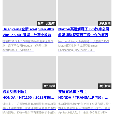
新車．絕版車
摩托新聞
Husqvarna全新Svartpilen 401/
Norton高層解釋了TVS汽車公司
Vitpilen 401登場，外型小改款配
收購博洛尼亞新工程中心的原因
備性能提升
隨著KTM DUKE 390在2024年迎來全新改
Norton Motorcycle高層進一步澄清了TVS
款，旗下子公司Husqvarna的雙生車
Motor最近收購博洛尼亞Engines
svartpilen 401/vitpilen 4...
Engineering SpA的情況，並...
摩托新聞
摩托新聞
跨界話題不斷！
雙缸冒險車正夯！
HONDA「NT1100」2022年問
HONDA「TRANSALP 750」開
世？
發中？
近年來，由於冒險車款有著與旅行車款相同
多功能冒險車款近年席捲了全球市場，除了
的行李裝載機能、比純種越野車款更舒適的
本來就熱衷於 ADV 市場的品牌之外，就連
騎乘體驗、相較一般街車有更優異的非鋪裝
Aprilia 也投入戰場，推出 660 級距 ADV