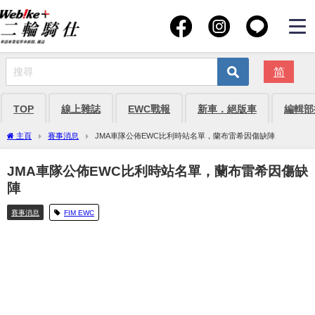
简
TOP
線上雜誌
EWC戰報
新車．絕版車
編輯部
主頁
賽事消息
JMA車隊公佈EWC比利時站名單，蘭布雷希因傷缺陣
JMA車隊公佈EWC比利時站名單，蘭布雷希因傷缺
陣
賽事消息
FIM EWC