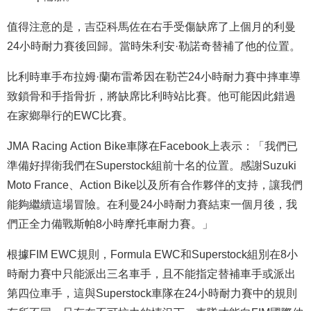
值得注意的是，吉亞科馬佐在右手受傷缺席了上個月的利曼
24小時耐力賽後回歸。當時朱利安·勒諾奇替補了他的位置。
比利時車手布拉姆·蘭布雷希因在勒芒24小時耐力賽中摔車導
致鎖骨和手指骨折，將缺席比利時站比賽。他可能因此錯過
在家鄉舉行的EWC比賽。
JMA Racing Action Bike車隊在Facebook上表示：「我們已
準備好捍衛我們在Superstock組前十名的位置。感謝Suzuki
Moto France、Action Bike以及所有合作夥伴的支持，讓我們
能夠繼續這場冒險。在利曼24小時耐力賽結束一個月後，我
們正全力備戰斯帕8小時摩托車耐力賽。」
根據FIM EWC規則，Formula EWC和Superstock組別在8小
時耐力賽中只能派出三名車手，且不能指定替補車手或派出
第四位車手，這與Superstock車隊在24小時耐力賽中的規則