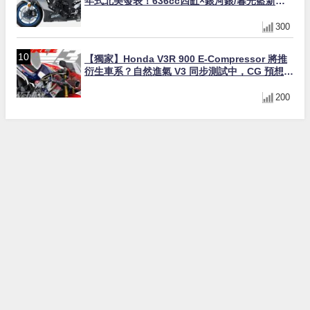
年式北美發表！636cc四缸×銀河銀/暮光藍新色
×KTRC/KIBS電控，11,599美元起
300
【獨家】Honda V3R 900 E-Compressor 將推
衍生車系？自然進氣 V3 同步測試中，CG 預想曝
光！
200