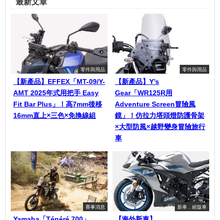
最新文章
零件與用品
零件與用品
【新產品】EFFEX「MT-09/Y-
【新產品】Y’s
AMT 2025年式用把手 Easy
Gear「WR125R用
Fit Bar Plus」！高7mm後移
Adventure Screen冒險風
16mm直上×三色×免換線組
鏡」！仿拉力塔頭燈防護骨架
×大型防風×越野變身冒險旅行
車
賽事消息
新車．絕版車
Yamaha「Ténéré 700」
【海外新車】