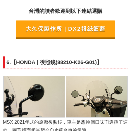
台灣的讀者歡迎到以下連結選購
大久保製作所 | DX2報紙籃蓋
6.【
HONDA
| 後照鏡(88210-K26-G01)
】
MSX 2021年式的原廠後照鏡，車主是想換個口味而選擇了這
款，圓形鏡面相當契合Cub這台車的氣質，