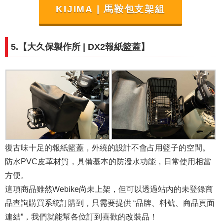
KIJIMA | 馬鞍包支架組
5.【
大久保製作所
|
DX2報紙籃蓋
】
復古味十足的報紙籃蓋，外繞的設計不會占用籃子的空間。
防水PVC皮革材質，具備基本的防潑水功能，日常使用相當
方便。
這項商品雖然Webike尚未上架，但可以透過站內的未登錄商
品查詢購買系統訂購到，只需要提供 “品牌、料號、商品頁面
連結”，我們就能幫各位訂到喜歡的改裝品！