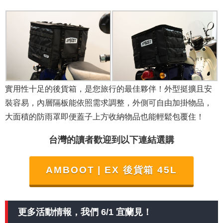
實用性十足的後貨箱，是您旅行的最佳夥伴！外型挺擴且安
裝容易，內層隔板能依照需求調整，外側可自由加掛物品，
大面積的防雨罩即便蓋子上方收納物品也能輕鬆包覆住！
台灣的讀者歡迎到以下連結選購
AMBOOT | EX 後貨箱 45L
更多活動情報，我們 6/1 宜蘭見！