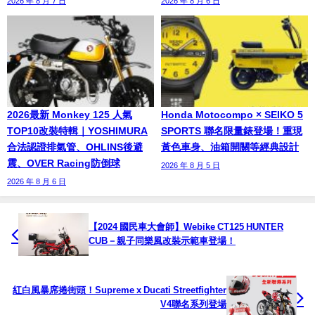
2026 年 8 月 7 日
2026 年 8 月 6 日
2026最新 Monkey 125 人氣
Honda Motocompo × SEIKO 5
TOP10改裝特輯｜YOSHIMURA
SPORTS 聯名限量錶登場！重現
合法認證排氣管、OHLINS後避
黃色車身、油箱開關等經典設計
震、OVER Racing防倒球
2026 年 8 月 5 日
2026 年 8 月 6 日
【2024 國民車大會師】Webike CT125 HUNTER
CUB－親子同樂風改裝示範車登場！
紅白風暴席捲街頭！Supreme x Ducati Streetfighter
V4聯名系列登場