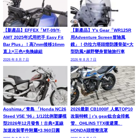
【新產品】EFFEX「MT-09/Y-
【新產品】Y’s Gear「WR125R
AMT 2025年式用把手 Easy Fit
用Adventure Screen冒險風
Bar Plus」！高7mm後移16mm
鏡」！仿拉力塔頭燈防護骨架×大
直上×三色×免換線組
型防風×越野變身冒險旅行車
2026 年 8 月 7 日
2026 年 8 月 7 日
Aoshima／青島 「Honda NC26
2026最新 CB1000F 人氣TOP10
Steed VSE ’96」1/12比例塑膠模
改裝特輯｜r’s gear鈦合金排氣
型2026年12月發售！古典×直線
管、OHLINS TTX後避震、
加速改裝零件附屬×3,960日圓
HONDA頭燈整流罩