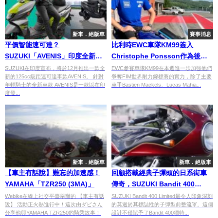
新車．絕版車
賽事消息
平價智能速可達？
比利時EWC車隊KM99簽入
SUZUKI「AVENIS」印度全新上
Christophe Ponsson作為後備
市
車手
SUZUKI在印度宣布，將於12月推出一款全
EWC參賽車隊KM99在本週進一步加強他們
新的125cc級距速可達車款AVENIS。 針對
爭奪FIM世界耐力錦標賽的實力，除了主要
年輕騎士的全新車款 AVENIS是一款以在印
車手Bastien Mackels、Lucas Mahia...
度發...
新車．絕版車
新車．絕版車
【車主有話說】難忘的加速感！
回顧搭載經典子彈頭的日系街車
YAMAHA「TZR250 (3MA)」
傳奇，SUZUKI Bandit 400
Limited
Webike在線上社交平臺舉辦的 【車主有話
SUZUKI Bandit 400 Limited最令人印象深刻
說】 活動正火熱進行中！這次由ダピさん
的莫過於其標誌性的子彈型前整流罩。這個
分享他與YAMAHA TZR250的騎乘故事！
設計不僅賦予了Bandit 400獨特...