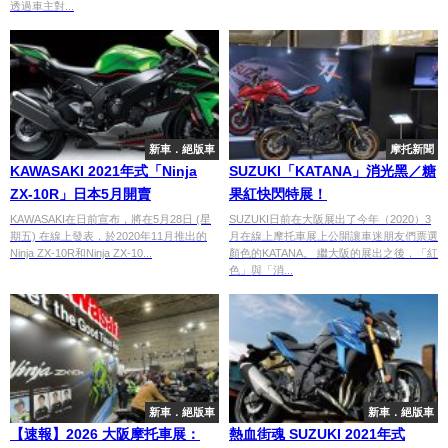
透過車主對...
新車．絕版車
摩托新聞
KAWASAKI 2021年式「Ninja
SUZUKI「KATANA」消光黑／糖
ZX-10R」日本5月開賣
果紅快閃特展！
KAWASAKI在日前宣布，將在5月28日 (星
SUZUKI日前在大阪展出了今年（2020）3
期五) 在線上發表，於2020年11月推出的
月在線上摩托車展上公開讓車迷朋友們票選
Ninja ZX-10R和Ninja ZX-10...
顏色的KATANA。 繼大阪的展出之後，「紅
色」與「消...
新車．絕版車
新車．絕版車
【速報】2026 大阪摩托車展：
熱血街魂 SUZUKI 2021年式