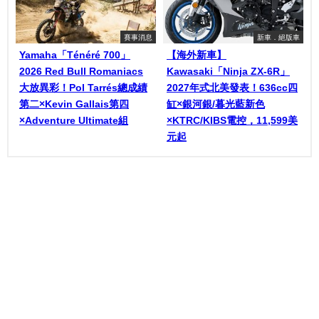
賽事消息
新車．絕版車
Yamaha「Ténéré 700」
【海外新車】
2026 Red Bull Romaniacs
Kawasaki「Ninja ZX-6R」
大放異彩！Pol Tarrés總成績
2027年式北美發表！636cc四
第二×Kevin Gallais第四
缸×銀河銀/暮光藍新色
×Adventure Ultimate組
×KTRC/KIBS電控，11,599美
元起