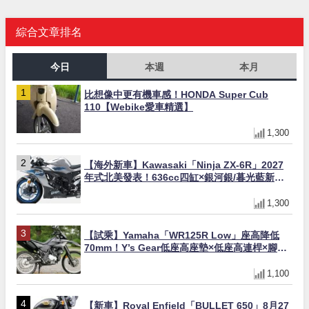
綜合文章排名
今日
本週
本月
比想像中更有機車感！HONDA Super Cub
110【Webike愛車精選】
1,300
【海外新車】Kawasaki「Ninja ZX-6R」2027
年式北美發表！636cc四缸×銀河銀/暮光藍新色
×KTRC/KIBS電控，11,599美元起
1,300
【試乘】Yamaha「WR125R Low」座高降低
70mm！Y’s Gear低座高座墊×低座高連桿×腳踏
著地感大幅改善，越野初學者推薦
1,100
【新車】Royal Enfield「BULLET 650」8月27