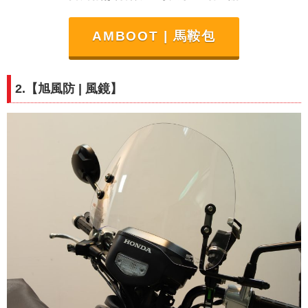
AMBOOT | 馬鞍包
2.【
旭風防
| 風鏡
】