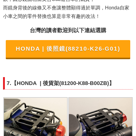
而鏡身背後的線條又不會讓整體顯得過於單調，Honda自家
小車之間的零件替換也算是非常有趣的改法！
台灣的讀者歡迎到以下連結選購
HONDA | 後照鏡(88210-K26-G01)
7.【HONDA
| 後貨架(81200-K88-B00ZB)
】