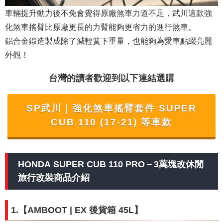
車輛提升動力後不免會覺得原廠煞車力道不足，武川這款強
化煞車搖臂比原廠更長的力臂能夠更省力的進行煞車。
鋁合金鍛造製成除了減輕簧下重量，也能夠為愛車點綴亮麗
外觀！
台灣的讀者歡迎到以下連結選購
SP武川｜
強化煞車搖臂套件 SUPER
CUB 110 (17-21) 等車款
HONDA SUPER CUB 110 PRO－3萬塊改休閒
旅行改裝商品介紹
1.【
AMBOOT
| EX 後貨箱 45L
】