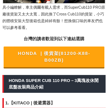
具小編瞭解，車主偶爾有載人需求，而SuperCub110 PRO原
廠後貨架又太大太寬，因此換了Cross Cub110的貨架，小巧
的體積安裝大型後箱也是綽綽有餘！想換個口味的車友們也
可以參考看看。
台灣的讀者歡迎到以下連結選購
HONDA
| 後貨架(81200-K88-
B00ZB)
HONDA SUPER CUB 110 PRO－3萬塊改休閒
底盤改裝商品介紹
1.【
KITACO
| 後避震器
】