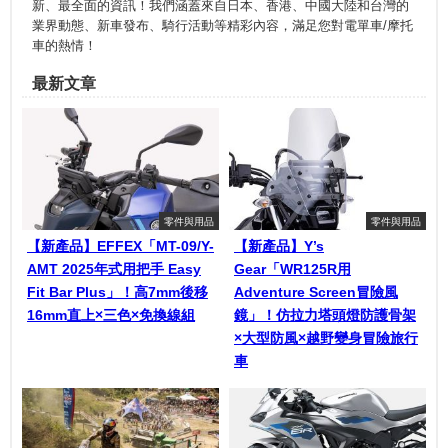
新、最全面的資訊！我們涵蓋來自日本、香港、中國大陸和台灣的
業界動態、新車發布、騎行活動等精彩內容，滿足您對電單車/摩托
車的熱情！
最新文章
零件與用品
零件與用品
【新產品】EFFEX「MT-09/Y-
【新產品】Y’s
AMT 2025年式用把手 Easy
Gear「WR125R用
Fit Bar Plus」！高7mm後移
Adventure Screen冒險風
16mm直上×三色×免換線組
鏡」！仿拉力塔頭燈防護骨架
×大型防風×越野變身冒險旅行
車