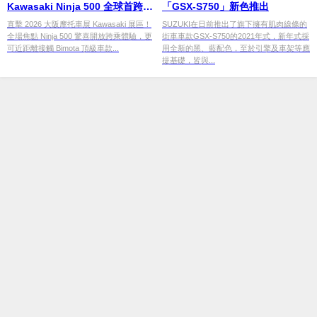
Kawasaki Ninja 500 全球首跨！
「GSX-S750」新色推出
Bimota 夢幻車款近距離體驗，現
直擊 2026 大阪摩托車展 Kawasaki 展區！
SUZUKI在日前推出了旗下擁有肌肉線條的
全場焦點 Ninja 500 驚喜開放跨乘體驗，更
街車車款GSX-S750的2021年式，新年式採
場限定精品特賣
可近距離接觸 Bimota 頂級車款...
用全新的黑、藍配色，至於引擎及車架等應
提基礎，皆與...