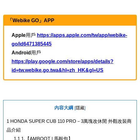
「Webike GO」APP
Apple
用戶
https://apps.apple.com/tw/app/webike-
go/id6471385445
Android
用戶
https://play.google.com/store/apps/details?
id=tw.webike.go.twa&hl=zh_HK&gl=US
內容大綱
[
隱藏
]
1
HONDA SUPER CUB 110 PRO－3萬塊改休閒 外觀改裝商
品介紹
1.1
1.【AMBOOT | 馬鞍包】