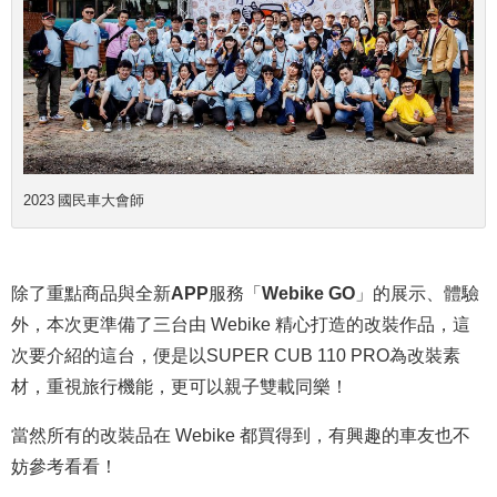
2023 國民車大會師
除了重點商品與全新
APP
服務「
Webike GO
」的展示、體驗
外，本次更準備了三台由 Webike 精心打造的改裝作品，這
次要介紹的這台，便是以
SUPER CUB 110 PRO
為改裝素
材，重視旅行機能，更可以親子雙載同樂！
當然所有的改裝品在 Webike 都買得到，有興趣的車友也不
妨參考看看！