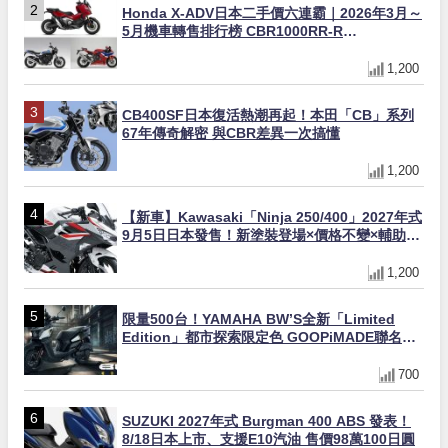
Honda X-ADV日本二手價六連霸｜2026年3月～
5月機車轉售排行榜 CBR1000RR-R
FIREBLADE SP首度躋身前十
1,200
CB400SF日本復活熱潮再起！本田「CB」系列
67年傳奇解密 與CBR差異一次搞懂
1,200
【新車】Kawasaki「Ninja 250/400」2027年式
9月5日日本發售！新塗裝登場×價格不變×輔助滑
動式離合器×LED頭燈標配
1,200
限量500台！YAMAHA BW’S全新「Limited
Edition」都市探索限定色 GOOPiMADE聯名包
同步登場
700
SUZUKI 2027年式 Burgman 400 ABS 發表！
8/18日本上市、支援E10汽油 售價98萬100日圓