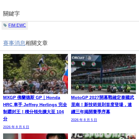
關鍵字
FIM EWC
賽事消息
相關文章
MXGP 佛蘭德斯 GP｜Honda
MotoGP 2027開幕戰確定泰國武
HRC 車手 Jeffrey Herlings 完全
里南！新技術規則首度登場，連
制霸封王！積分領先擴大至 104
續三年揭開賽季序幕
分
2026 年 8 月 5 日
2026 年 8 月 6 日