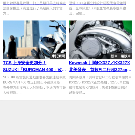
耐力錦標賽最終戰，於上星期日早些時候在
登場！3D金屬立體設計搭配黑色電鍍質
法國保爾里卡賽道進行了為期兩天的非官
感，全球限量1000個並附專屬序號與禮
方...
盒。完整...
摩托新聞
新車．絕版車
TCS 上身安全更加分！
Kawasaki川崎KX327／KX327X
SUZUKI「BURGMAN 400」改款
北美發表｜首款FI二行程327cc越
升級
野車售價145萬日圓起
SUZUKI 相當受到通勤族群喜愛的通勤車款
傳聞終成真！川崎首款FI二行程引擎越野車
BURGMAN 400 在近日推出小改款車型，
KX327／KX327X正式亮相，327cc單缸搭
在外觀方面沒有太大的變動，不過內在可是
載排氣閥與KYB懸吊，售價145萬日圓起，
大幅翻新。...
越野愛好...