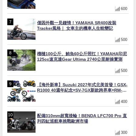
600
僅因外觀一見鍾情！YAMAHA SR400改裝
Tracker風格｜ 女車主的機車人生蛻變記
500
榴槤100公斤、鮪魚60公斤照扛！YAMAHA印尼
125cc速克達Gear Ultima 2740公里耐操實測
500
【海外新車】Suzuki 2027年式北美首發！GSX-
R1000 40週年紀念×SV-7GX新款跨界車×RM-
Z450 Ken Roczen冠軍套件
400
配備310mm超寬後輪！BENDA LFC700 Pro 直
列四缸巡航車挑戰歐洲市場
300