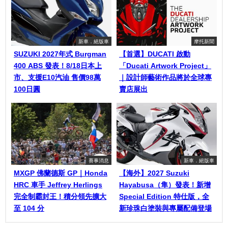
新車．絕版車
摩托新聞
SUZUKI 2027年式 Burgman
【首選】DUCATI 啟動
400 ABS 發表！8/18日本上
「Ducati Artwork Project」
市、支援E10汽油 售價98萬
｜設計師藝術作品將於全球專
100日圓
賣店展出
賽事消息
新車．絕版車
MXGP 佛蘭德斯 GP｜Honda
【海外】2027 Suzuki
HRC 車手 Jeffrey Herlings
Hayabusa（隼）發表！新增
完全制霸封王！積分領先擴大
Special Edition 特仕版，全
至 104 分
新珍珠白塗裝與專屬配備登場