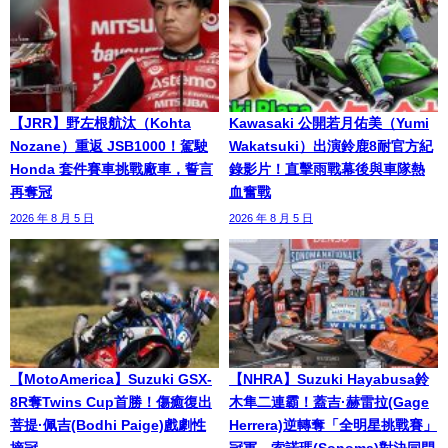
【JRR】野左根航汰（Kohta
Kawasaki 公開若月佑美（Yumi
Nozane）重返 JSB1000！駕駛
Wakatsuki）出演鈴鹿8耐官方紀
Honda 套件賽車挑戰廠車，誓言
錄影片！直擊雨戰幕後與車隊熱
再奪冠
血奮戰
2026 年 8 月 5 日
2026 年 8 月 5 日
【MotoAmerica】Suzuki GSX-
【NHRA】Suzuki Hayabusa鈴
8R奪Twins Cup首勝！傷癒復出
木隼二連霸！蓋吉·赫雷拉(Gage
菩提·佩吉(Bodhi Paige)戲劇性
Herrera)逆轉奪「全明星挑戰賽」
摘冠
冠軍，索諾瑪(Sonoma)對決同門