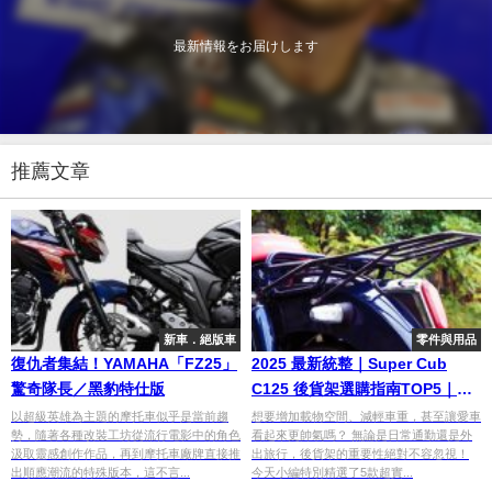
最新情報をお届けします
推薦文章
新車．絕版車
零件與用品
復仇者集結！YAMAHA「FZ25」
2025 最新統整｜Super Cub
驚奇隊長／黑豹特仕版
C125 後貨架選購指南TOP5｜各
品牌特色與功能一篇整理給你
以超級英雄為主題的摩托車似乎是當前趨
想要增加載物空間、減輕車重，甚至讓愛車
勢，隨著各種改裝工坊從流行電影中的角色
看起來更帥氣嗎？ 無論是日常通勤還是外
汲取靈感創作作品，再到摩托車廠牌直接推
出旅行，後貨架的重要性絕對不容忽視！
出順應潮流的特殊版本，這不言...
今天小編特別精選了5款超實...