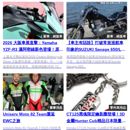
新車．絕版車
新車．絕版車
2026 大阪車展直擊：Yamaha
【車主有話說】打破常規巡航車
YZF-R3 邁阿密綠新色登場！原廠
印象的SUZUKI Savage 650/LS
碳纖維定風翼改裝配件同步亮相
650
上週末才剛結束的2026 Osaka Motorcycle
每周我們都會介紹來自Webike社群的車主
Show 大阪摩托車展（電單車展）中，一台
意見，這次我們要介紹的車款是Suzuki
披著前所未見車色、搭載神秘配件的 YZ...
Savage 650...
賽事消息
零件與用品
Uniserv Moto 82 Team重返
CT125黑魂限定鑰匙圈登場！3D
EWC之旅
金屬Hunter Cub精品日本限量開
賣
Uniserv Moto 82 Team為了2023 FIM世界
Honda CT125 Hunter Cub限定黑魂鑰匙圈