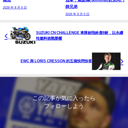
師兄弟
2026 年 8 月 5 日
2026 年 8 月 5 日
SUZUKI CN CHALLENGE 車隊劍指鈴鹿8耐，以永續
性燃料挑戰榮耀
EWC 與 LORIS CRESSON 的五個快問快答
この記事が気に入ったら
フォローしよう