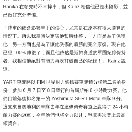
Hanika 在領先時不幸摔車，但 Kainz 相信他已走出陰影，並
已做好充分準備。
「摔車的確會影響車手的信心，尤其是在原本有很大勝算的
情況下。所以我當時決定讓他暫時休整，一方面是為了保護
他，另一方面也是為了讓他受傷的肩膀能完全康復。現在他
已經 100% 康復了，而且他依然是斯帕賽道的單圈紀錄保持
者。我相信他絕對有能力再次打破自己的紀錄！」 Kainz 說
道。
YART 車隊將以 FIM 世界耐力錦標賽車隊積分榜第二名的身
份，參加 6 月 7 日至 8 日舉行的首屆斯帕 8 小時耐力賽。他
們目前落後排名第一的 Yoshimura SERT Motul 車隊 9 分。
這支來自奧地利的車隊去年在這條傳奇賽道上贏得了 24 小時
耐力賽的冠軍，今年他們也將全力以赴，爭取再次登上最高
領獎台。