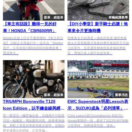
新車．絕版車
車輛維護教學
【車主有話說】難得一見的好
【DIY小學堂】新手騎士必讀！煞
車！HONDA「CBR600RR」
車來令片更換時機
Webike在線上社交平臺舉辦的 【車主有話
煞車來令片的厚度＝壽命的長度 雖然煞車
說】 活動正火熱進行中！這次由「Webike
來令片是搭載碟式煞車的摩托車絕對不可缺
用戶」分享他與CBR600RR的騎乘故事！
少的零件，但是通常都會因為更換頻率較
透過車主...
長，導致許多人都不知道煞車...
新車．絕版車
賽事消息
TRIUMPH Bonneville T120
EWC Superstock明星Leesch表
Icon Edition，以手繪金線與經典
示，SUZUKI成為「必列清單」的
塗裝向 1907 年傳奇致敬
賽事
第一眼望見一輛英倫街車，你腦海中可能會
Chris Leesch是Chromeburner-RAC41-
浮現一幅畫面：傳統圓形頭燈、經典車身線
Honda車隊的一員，參與了2023年的FIM耐
條，再配上筆直的車架與復古座墊。這種由
力世界杯，他將竭盡所能，成為...
歷史滲透出的韻味，正是英倫...