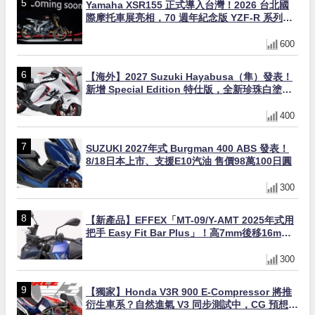
Yamaha XSR155 正式導入台灣！2026 台北國
際摩托車展亮相，70 週年紀念版 YZF-R 系列限
量追加販售
600
【海外】2027 Suzuki Hayabusa（隼）發表！
新增 Special Edition 特仕版，全新珍珠白塗裝
與專屬配備登場
400
SUZUKI 2027年式 Burgman 400 ABS 發表！
8/18日本上市、支援E10汽油 售價98萬100日圓
300
【新產品】EFFEX「MT-09/Y-AMT 2025年式用
把手 Easy Fit Bar Plus」！高7mm後移16mm
直上×三色×免換線組
300
【獨家】Honda V3R 900 E-Compressor 將推
衍生車系？自然進氣 V3 同步測試中，CG 預想曝