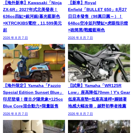
【海外新車】Kawasaki「Ninja
【新車】Royal
ZX-6R」2027年式北美發表！
Enfield「BULLET 650」8月27
636cc四缸×銀河銀/暮光藍新色
日日本發售（98萬日圓～）！
×KTRC/KIBS電控，11,599美元
648cc空冷並列雙缸×虎眼指示燈
起
×砲筒黑/戰艦藍兩色
2026 年 8 月 7 日
2026 年 8 月 7 日
【海外限定】Yamaha「Fazzio
【試乘】Yamaha「WR125R
Special Edition Sunset Blue」
Low」座高降低70mm！Y’s Gear
印尼登場！復古夕陽意象×125cc
低座高座墊×低座高連桿×腳踏著
Blue Core混合動力×限量販售
地感大幅改善，越野初學者推薦
2026 年 8 月 7 日
2026 年 8 月 7 日