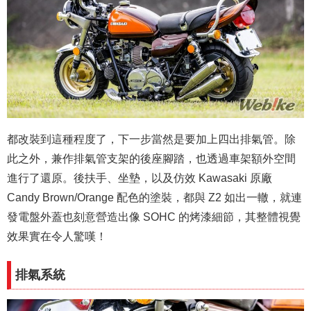
都改裝到這種程度了，下一步當然是要加上四出排氣管。除
此之外，兼作排氣管支架的後座腳踏，也透過車架額外空間
進行了還原。後扶手、坐墊，以及仿效 Kawasaki 原廠
Candy Brown/Orange 配色的塗裝，都與 Z2 如出一轍，就連
發電盤外蓋
也刻意營造出像 SOHC 的烤漆細節，其整體視覺
效果實在令人驚嘆！
排氣系統