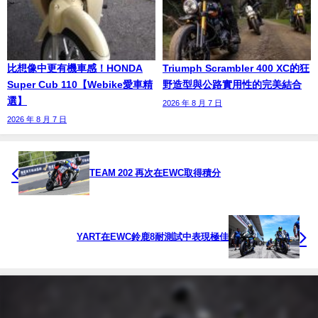
比想像中更有機車感！HONDA
Triumph Scrambler 400 XC的狂
Super Cub 110【Webike愛車精
野造型與公路實用性的完美結合
選】
2026 年 8 月 7 日
2026 年 8 月 7 日
TEAM 202 再次在EWC取得積分
YART在EWC鈴鹿8耐測試中表現極佳