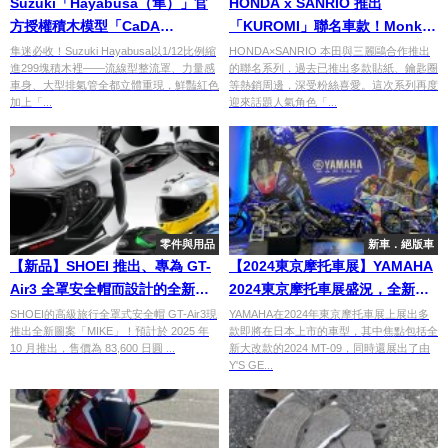
Suzuki「Hayabusa（隼）」官
HONDA x SANRIO 推出
方授權積木模型「CaDA
「KUROMI」聯名車款！Monkey
C62051W」！1/12比例×299塊零
125 專用油箱側蓋登場
隼迷必收！Suzuki Hayabusa以1/12比例縮
HONDA×SANRIO 本田與三麗鷗合作推出
進299塊積木裡——流線型整流罩、力量感
的聯名系列，過去已推出多款貼紙、鑰匙圈
件×全長17.9cm×流線型整流罩精
車身、大型排氣管全都立體重現，鮮豔紅色
等熱銷周邊，深受粉絲喜愛。這次系列再度
緻重現
加上「...
迎來話題人氣角色「...
零件與用品
新車．絕版車
【新品】SHOEI 推出、專為 GT-
【2024東京摩托車展】YAMAHA
Air3 全罩安全帽而設計的全新圖
2024東京摩托車展盛況，全新
案「MIKE」！
MT-09、XSR900GP復刻外觀套
SHOEI的高級旅行全罩式安全帽 GT-Air3現
YAMAHA在2024年東京摩托車展上展出多
推出全新圖案「MIKE」！預計於 2025 年
款即將在日本上市的車型，其中焦點包括全
件等齊亮相！
10 月推出，售價為 83,600 日圓 ...
新大改款的2024 MT-09，同時還展出了由
Y'S GE...