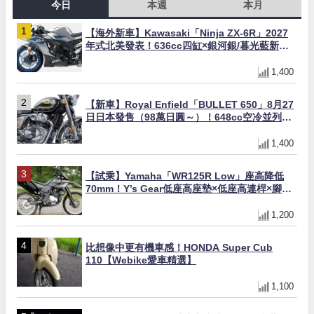
今日
本週
本月
【海外新車】Kawasaki「Ninja ZX-6R」2027
年式北美發表！636cc四缸×銀河銀/暮光藍新色
×KTRC/KIBS電控，11,599美元起
1,400
【新車】Royal Enfield「BULLET 650」8月27
日日本發售（98萬日圓～）！648cc空冷並列雙
缸×虎眼指示燈×砲筒黑/戰艦藍兩色
1,400
【試乘】Yamaha「WR125R Low」座高降低
70mm！Y’s Gear低座高座墊×低座高連桿×腳踏
著地感大幅改善，越野初學者推薦
1,200
比想像中更有機車感！HONDA Super Cub
110【Webike愛車精選】
1,100