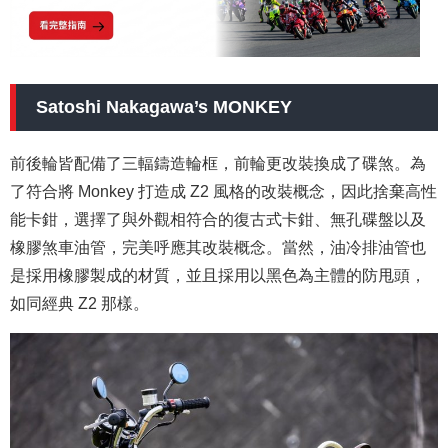
Satoshi Nakagawa’s MONKEY
前後輪皆配備了三輻鑄造輪框，前輪更改裝換成了
碟煞
。為
了符合將 Monkey 打造成 Z2 風格的改裝概念，因此捨棄高性
能卡鉗，選擇了與外觀相符合的復古式卡鉗、無孔碟盤以及
橡膠煞車油管，完美呼應其改裝概念。當然，油冷排油管也
是採用橡膠製成的材質，並且
採用
以黑色為主體的防甩頭，
如同經典 Z2 那樣。