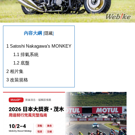
內容大綱
[
隱藏
]
1
Satoshi Nakagawa’s MONKEY
1.1
排氣系統
1.2
底盤
2
相片集
3
改裝規格