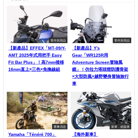
零件與用品
零件與用品
【新產品】EFFEX「MT-09/Y-
【新產品】Y’s
AMT 2025年式用把手 Easy
Gear「WR125R用
Fit Bar Plus」！高7mm後移
Adventure Screen冒險風
16mm直上×三色×免換線組
鏡」！仿拉力塔頭燈防護骨架
×大型防風×越野變身冒險旅行
車
賽事消息
新車．絕版車
Yamaha「Ténéré 700」
【海外新車】