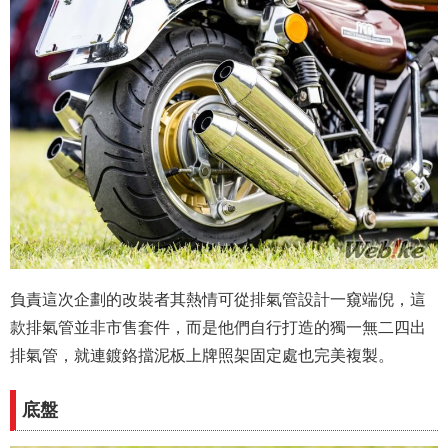
負責這次企劃的改裝者其熱情可從排氣管設計一窺端倪，這
款排氣管並非市售套件，而是他們自行打造的獨一無二四出
排氣管，就連鍍鉻擋泥板上牌照架固定處也完美複製。
底盤