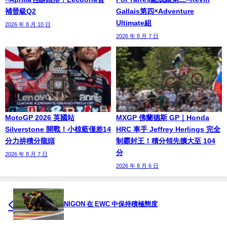
補晉級Q2
Gallais第四×Adventure
Ultimate組
2026 年 8 月 10 日
2026 年 8 月 7 日
MotoGP 2026 英國站
MXGP 佛蘭德斯 GP｜Honda
Silverstone 開戰！小椋藍僅差14
HRC 車手 Jeffrey Herlings 完全
分力拚積分龍頭
制霸封王！積分領先擴大至 104
分
2026 年 8 月 7 日
2026 年 8 月 6 日
NIGON 在 EWC 中保持積極態度