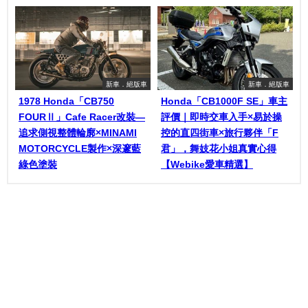
新車．絕版車
新車．絕版車
1978 Honda「CB750
Honda「CB1000F SE」車主
FOURⅡ」Cafe Racer改裝—
評價｜即時交車入手×易於操
追求側視整體輪廓×MINAMI
控的直四街車×旅行夥伴「F
MOTORCYCLE製作×深邃藍
君」，舞妓花小姐真實心得
綠色塗裝
【Webike愛車精選】