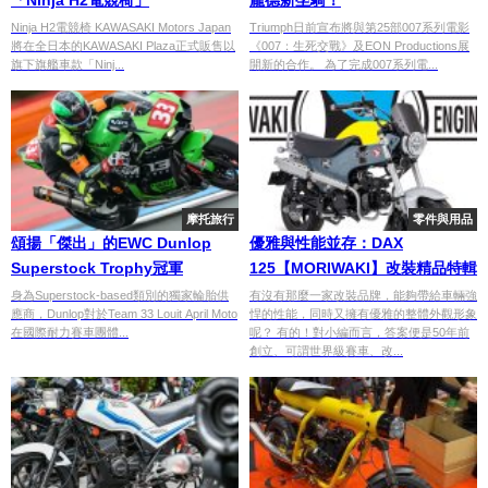
「Ninja H2電競椅」
龐德新坐騎！
Ninja H2電競椅 KAWASAKI Motors Japan
Triumph日前宣布將與第25部007系列電影
將在全日本的KAWASAKI Plaza正式販售以
《007：生死交戰》及EON Productions展
旗下旗艦車款「Ninj...
開新的合作。 為了完成007系列電...
摩托旅行
零件與用品
頌揚「傑出」的EWC Dunlop
優雅與性能並存：DAX
Superstock Trophy冠軍
125【MORIWAKI】改裝精品特輯
身為Superstock-based類別的獨家輪胎供
有沒有那麼一家改裝品牌，能夠帶給車輛強
應商，Dunlop對於Team 33 Louit April Moto
悍的性能，同時又擁有優雅的整體外觀形象
在國際耐力賽車團體...
呢？ 有的！對小編而言，答案便是50年前
創立、可謂世界級賽車、改...