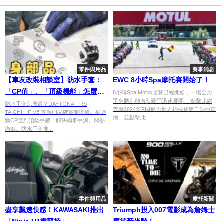
零件與用品
賽事消息
【車友改裝相談室】防水手套：
EWC 8小時Spa摩托賽開始了！
「CP值」、「頂級機能」怎麼
8小時Spa Motos比賽已經開始，一場全力
爭奪勝利的激烈戰鬥迅速展開。 點擊此處
選？告別「濕手」與「悶熱」的
防水手套怎麼選？DAYTONA、RS
查看2024年FIM耐力世界錦標賽第二站的直
TAICHI、FIVE 等熱門品牌實測評價。從通
終極秘笈｜台日車友評價匯總
播，並點擊此...
勤CP值到頂級手感，解決騎車手濕、悶熱
痛點。防水手套推...
零件與用品
摩托新聞
盡享飆速快感！KAWASAKI推出
Triumph投入007電影成為詹姆士