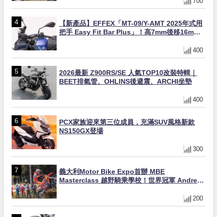
700
【新產品】EFFEX「MT-09/Y-AMT 2025年式用
把手 Easy Fit Bar Plus」！高7mm後移16mm
直上×三色×免換線組
400
2026最新 Z900RS/SE 人氣TOP10改裝特輯｜
BEET排氣管、OHLINS後避震、ARCHI坐墊
400
PCX家族迎來第三位成員，充滿SUV風格新款
NS150GX登場
300
義大利Motor Bike Expo首辦 MBE
Masterclass 越野騎乘學校！世界冠軍 Andrea
Verona 親自指導
200