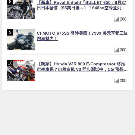
【新車】Royal Enfield「BULLET 650」8月27
日日本發售（98萬日圓～）！648cc空冷並列雙
缸×虎眼指示燈×砲筒黑/戰艦藍兩色
200
CFMOTO 675SS 登陸美國！7999 美元享受三缸
跑車魅力！
200
【獨家】Honda V3R 900 E-Compressor 將推
衍生車系？自然進氣 V3 同步測試中，CG 預想曝
光！
200