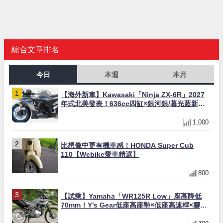
綜合文章排名
今日
本週
本月
【海外新車】Kawasaki「Ninja ZX-6R」2027
年式北美發表！636cc四缸×銀河銀/暮光藍新色
×KTRC/KIBS電控，11,599美元起
1,000
比想像中更有機車感！HONDA Super Cub
110【Webike愛車精選】
800
【試乘】Yamaha「WR125R Low」座高降低
70mm！Y’s Gear低座高座墊×低座高連桿×腳踏
著地感大幅改善，越野初學者推薦