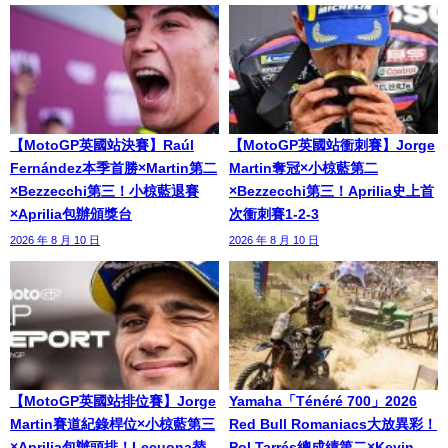
【MotoGP英國站決賽】Raúl
【MotoGP英國站衝刺賽】Jorge
Fernández本季首勝×Martin第二
Martin奪冠×小椋藍第二
×Bezzecchi第三！小椋藍退賽
×Bezzecchi第三！Aprilia史上首
×Aprilia包辦頒獎台
次衝刺賽1-2-3
2026 年 8 月 10 日
2026 年 8 月 10 日
【MotoGP英國站排位賽】Jorge
Yamaha「Ténéré 700」2026
Martin賽道紀錄桿位×小椋藍第三
Red Bull Romaniacs大放異彩！
×Aprilia包辦頭排！Lecuona替
Pol Tarrés總成績第二×Kevin