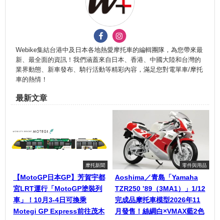
Webike集結台港中及日本各地熱愛摩托車的編輯團隊，為您帶來最
新、最全面的資訊！我們涵蓋來自日本、香港、中國大陸和台灣的
業界動態、新車發布、騎行活動等精彩內容，滿足您對電單車/摩托
車的熱情！
最新文章
摩托新聞
零件與用品
【MotoGP日本GP】芳賀宇都
Aoshima／青島「Yamaha
宮LRT運行「MotoGP塗裝列
TZR250 ’89（3MA1）」1/12
車」！10月3-4日可換乘
完成品摩托車模型2026年11
Motegi GP Express前往茂木
月發售！絲綢白×VMAX藍2色