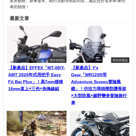
業界動態、新車發布、騎行活動等精彩內容，滿足您對電單車/摩托
車的熱情！
最新文章
零件與用品
零件與用品
【新產品】EFFEX「MT-09/Y-
【新產品】Y’s
AMT 2025年式用把手 Easy
Gear「WR125R用
Fit Bar Plus」！高7mm後移
Adventure Screen冒險風
16mm直上×三色×免換線組
鏡」！仿拉力塔頭燈防護骨架
×大型防風×越野變身冒險旅行
車