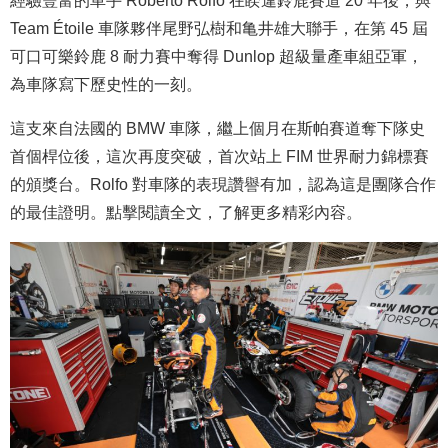
經驗豐富的車手 Roberto Rolfo 在睽違鈴鹿賽道 20 年後，與
Team Étoile 車隊夥伴尾野弘樹和亀井雄大聯手，在第 45 屆
可口可樂鈴鹿 8 耐力賽中奪得 Dunlop 超級量產車組亞軍，
為車隊寫下歷史性的一刻。
這支來自法國的 BMW 車隊，繼上個月在斯帕賽道奪下隊史
首個桿位後，這次再度突破，首次站上 FIM 世界耐力錦標賽
的頒獎台。Rolfo 對車隊的表現讚譽有加，認為這是團隊合作
的最佳證明。點擊閱讀全文，了解更多精彩內容。