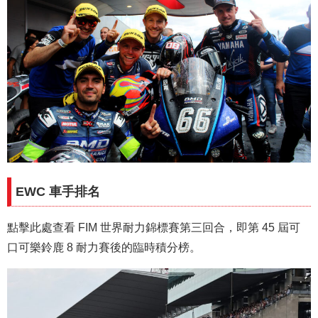
EWC 車手排名
點擊此處查看 FIM 世界耐力錦標賽第三回合，即第 45 屆可
口可樂鈴鹿 8 耐力賽後的臨時積分榜。