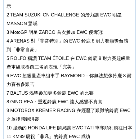
示
2
TEAM SUZUKI CN CHALLENGE 的潛力讓 EWC 明星
MASSON 驚嘆
3
MotoGP 明星 ZARCO 首次參加 EWC 便奪冠
4
ARENAS 對「非常特別」的 EWC 鈴鹿 8 耐力賽頒獎台感
到「非常自豪」
5
ROLFO 稱讚 TEAM ÉTOILE 在 EWC 鈴鹿 8 耐力賽超級量
產車組取得前三名的表現「完美」
6
EWC 超級量產車組車手 RAYMOND：你無法想像鈴鹿 8 耐
力賽有多艱苦
7
BALTUS 渴望參加更多鈴鹿 EWC 的比賽
8
GINO REA：重返鈴鹿 EWC 讓人感覺不真實
9
MOTOBOX KREMER RACING 在經歷了艱難的鈴鹿 EWC
之旅後感到沮喪
10
強勁的 HONDA LIFE 開局讓 EWC TATI 車隊順利飛往日本
11
KM99 慶祝「非凡」的鈴鹿 EWC 成績