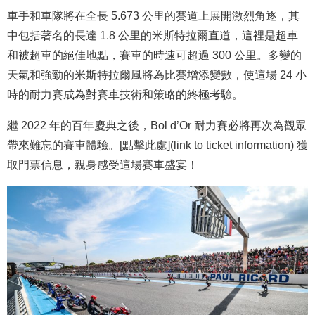
車手和車隊將在全長 5.673 公里的賽道上展開激烈角逐，其
中包括著名的長達 1.8 公里的米斯特拉爾直道，這裡是超車
和被超車的絕佳地點，賽車的時速可超過 300 公里。多變的
天氣和強勁的米斯特拉爾風將為比賽增添變數，使這場 24 小
時的耐力賽成為對賽車技術和策略的終極考驗。
繼 2022 年的百年慶典之後，Bol d’Or 耐力賽必將再次為觀眾
帶來難忘的賽車體驗。[點擊此處](link to ticket information) 獲
取門票信息，親身感受這場賽車盛宴！