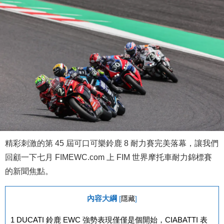
精彩刺激的第 45 屆可口可樂鈴鹿 8 耐力賽完美落幕，讓我們
回顧一下七月 FIMEWC.com 上 FIM 世界摩托車耐力錦標賽
的新聞焦點。
內容大綱
[
隱藏
]
1
DUCATI 鈴鹿 EWC 強勢表現僅僅是個開始，CIABATTI 表