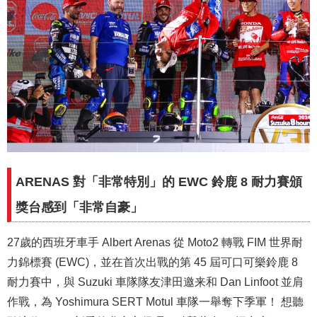
ARENAS 對「非常特別」的 EWC 鈴鹿 8 耐力賽頒
獎台感到「非常自豪」
27歲的西班牙車手 Albert Arenas 從 Moto2 轉戰 FIM 世界耐
力錦標賽 (EWC)，並在首次出戰的第 45 屆可口可樂鈴鹿 8
耐力賽中，與 Suzuki 車隊隊友津田邀来和 Dan Linfoot 並肩
作戰，為 Yoshimura SERT Motul 車隊一舉奪下季軍！ 想聽