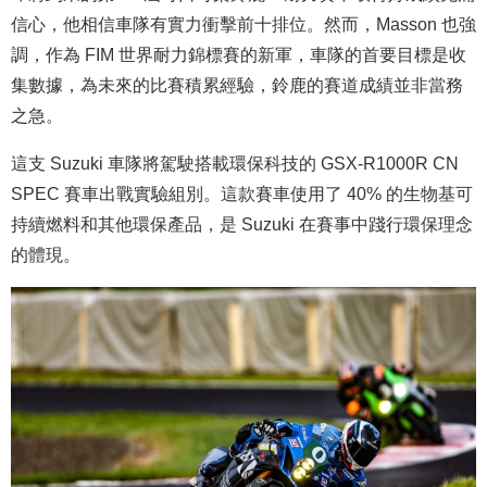
信心，他相信車隊有實力衝擊前十排位。然而，Masson 也強
調，作為 FIM 世界耐力錦標賽的新軍，車隊的首要目標是收
集數據，為未來的比賽積累經驗，鈴鹿的賽道成績並非當務
之急。
這支 Suzuki 車隊將駕駛搭載環保科技的 GSX-R1000R CN
SPEC 賽車出戰實驗組別。這款賽車使用了 40% 的生物基可
持續燃料和其他環保產品，是 Suzuki 在賽事中踐行環保理念
的體現。