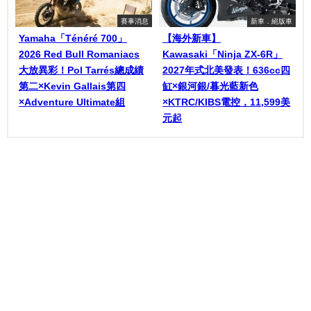
賽事消息
新車．絕版車
Yamaha「Ténéré 700」
【海外新車】
2026 Red Bull Romaniacs
Kawasaki「Ninja ZX-6R」
大放異彩！Pol Tarrés總成績
2027年式北美發表！636cc四
第二×Kevin Gallais第四
缸×銀河銀/暮光藍新色
×Adventure Ultimate組
×KTRC/KIBS電控，11,599美
元起