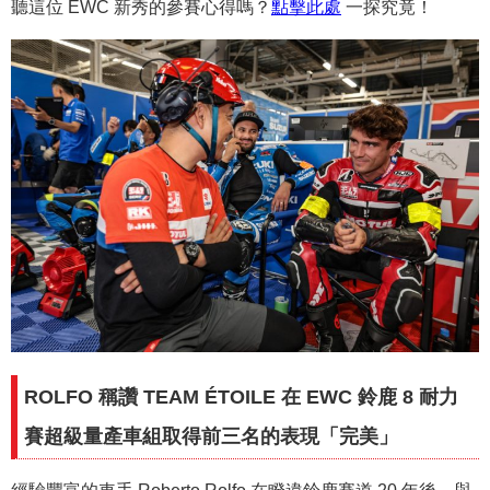
聽這位 EWC 新秀的參賽心得嗎？
點擊此處
一探究竟！
ROLFO 稱讚 TEAM ÉTOILE 在 EWC 鈴鹿 8 耐力
賽超級量產車組取得前三名的表現「完美」