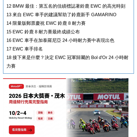
12
BMW 最佳：第五名的佳績標誌著鈴鹿 EWC 的高光時刻
13
來自 EWC 車手的建議幫助了鈴鹿新手 GAMARINO
14
限量版郵票慶祝 EWC 鈴鹿 8 耐力賽
15
EWC 鈴鹿 8 耐力賽最終成績公布
16
EWC 車手在加泰羅尼亞 24 小時耐力賽中表現出色
17
EWC 車手排名
18
接下來是什麼？決定 EWC 冠軍歸屬的 Bol d’Or 24 小時耐
力賽