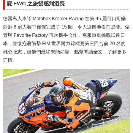
鹿 EWC 之旅後感到沮喪
德國私人車隊 Motobox Kremer Racing 在第 45 屆可口可樂
鈴鹿 8 耐力賽中僅僅完成了 15 圈，令人遺憾地提前退賽。儘
管與 Favorite Factory 再次攜手合作，克服重重挑戰抵達日
本，並懷抱著衝擊 FIM 世界耐力錦標賽第三回合前 20 名的
雄心壯志，但他們最終未能如願。點擊閱讀全文，了解更多
詳情。