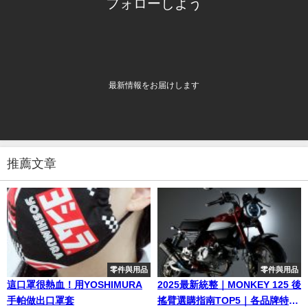
フォローしよう
最新情報をお届けします
推薦文章
零件與用品
零件與用品
這口罩很熱血！用YOSHIMURA
2025最新統整｜MONKEY 125 後
手帕做出口罩套
搖臂選購指南TOP5｜各品牌特色