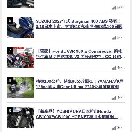
同步登場
800
SUZUKI 2027年式 Burgman 400 ABS 發表！
8/18日本上市、支援E10汽油 售價98萬100日圓
800
【獨家】Honda V3R 900 E-Compressor 將推
衍生車系？自然進氣 V3 同步測試中，CG 預想曝
光！
400
榴槤100公斤、鮪魚60公斤照扛！YAMAHA印尼
125cc速克達Gear Ultima 2740公里耐操實測
400
【新產品】YOSHIMURA日本推出Honda
CB1000F/CB1000 HORNET專用水箱護網，六
角網紋設計質感升級
300