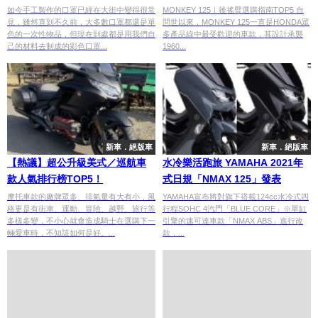
與功能一篇整理給你
如今手工製作的口罩已經在大街中變得很常
MONKEY 125｜後搖臂選購指南TOP5 自
見，雖然直到不久前，大多數口罩都還是單
問世以來，MONKEY 125一直是HONDA眾
色的一次性物品，但現在到處都是用我們自
多產品線中最受歡迎的車款，其設計承襲
己的材料去制成的彩色口罩...
1960...
新車．絕版車
新車．絕版車
【熱議】超公升級美式／巡航車
水冷樂活跑旅 YAMAHA 2021年
款人氣排行榜TOP5！
式日規「NMAX 125」發表
摩托車款的廠牌眾多、排氣量有大有小，風
YAMAHA宣布將對旗下搭載124cc水冷式四
格更是有街車、運動、冒險、越野、旅行等
行程SOHC 4汽門「BLUE CORE」※單缸
多樣多變，不小心就會造成騎士在選購下一
引擎的速可達車款「NMAX ABS」進行改
輛愛車時，不知該如何是好。...
款，...