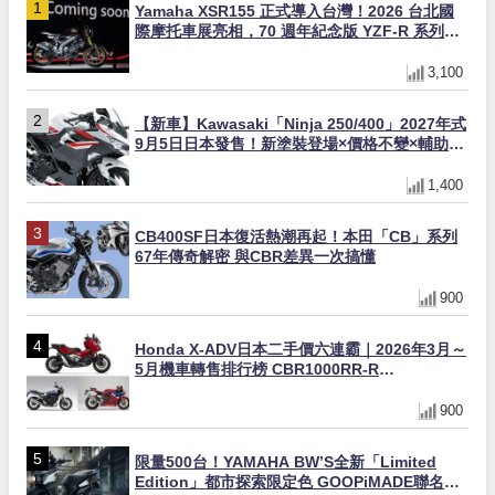
Yamaha XSR155 正式導入台灣！2026 台北國
際摩托車展亮相，70 週年紀念版 YZF-R 系列限
量追加販售
3,100
【新車】Kawasaki「Ninja 250/400」2027年式
9月5日日本發售！新塗裝登場×價格不變×輔助滑
動式離合器×LED頭燈標配
1,400
CB400SF日本復活熱潮再起！本田「CB」系列
67年傳奇解密 與CBR差異一次搞懂
900
Honda X-ADV日本二手價六連霸｜2026年3月～
5月機車轉售排行榜 CBR1000RR-R
FIREBLADE SP首度躋身前十
900
限量500台！YAMAHA BW’S全新「Limited
Edition」都市探索限定色 GOOPiMADE聯名包