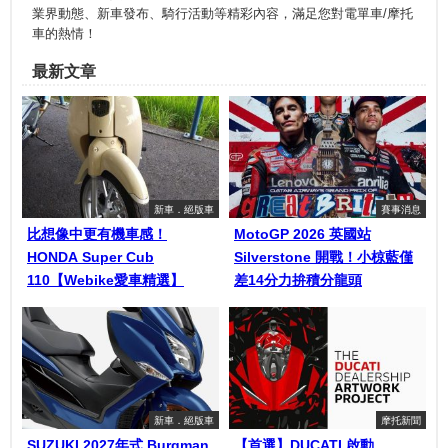
業界動態、新車發布、騎行活動等精彩內容，滿足您對電單車/摩托
車的熱情！
最新文章
新車．絕版車
賽事消息
比想像中更有機車感！
MotoGP 2026 英國站
HONDA Super Cub
Silverstone 開戰！小椋藍僅
110【Webike愛車精選】
差14分力拚積分龍頭
新車．絕版車
摩托新聞
SUZUKI 2027年式 Burgman
【首選】DUCATI 啟動