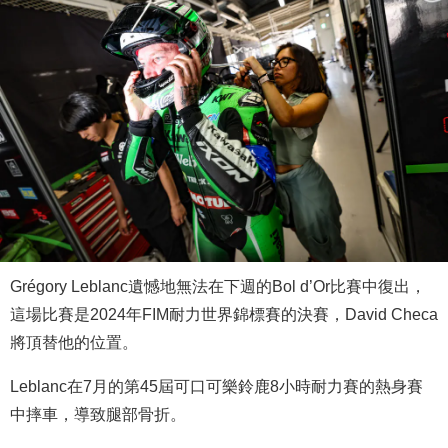
Grégory Leblanc遺憾地無法在下週的Bol d’Or比賽中復出，
這場比賽是2024年FIM耐力世界錦標賽的決賽，David Checa
將頂替他的位置。
Leblanc在7月的第45屆可口可樂鈴鹿8小時耐力賽的熱身賽
中摔車，導致腿部骨折。