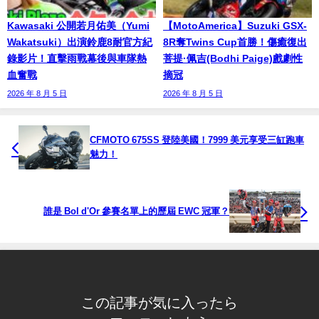
Kawasaki 公開若月佑美（Yumi
【MotoAmerica】Suzuki GSX-
Wakatsuki）出演鈴鹿8耐官方紀
8R奪Twins Cup首勝！傷癒復出
錄影片！直擊雨戰幕後與車隊熱
菩提·佩吉(Bodhi Paige)戲劇性
血奮戰
摘冠
2026 年 8 月 5 日
2026 年 8 月 5 日
CFMOTO 675SS 登陸美國！7999 美元享受三缸跑車
魅力！
誰是 Bol d'Or 參賽名單上的歷屆 EWC 冠軍？
この記事が気に入ったら