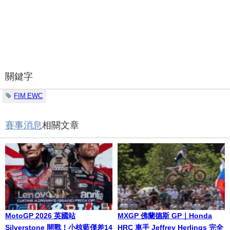
關鍵字
FIM EWC
賽事消息
相關文章
MotoGP 2026 英國站
MXGP 佛蘭德斯 GP｜Honda
Silverstone 開戰！小椋藍僅差14
HRC 車手 Jeffrey Herlings 完全