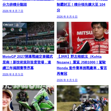
分力拚積分龍頭
制霸封王！積分領先擴大至 104
分
2026 年 8 月 7 日
2026 年 8 月 6 日
MotoGP 2027開幕戰確定泰國武
【JRR】野左根航汰（Kohta
里南！新技術規則首度登場，連
Nozane）重返 JSB1000！駕駛
續三年揭開賽季序幕
Honda 套件賽車挑戰廠車，誓言
再奪冠
2026 年 8 月 5 日
2026 年 8 月 5 日