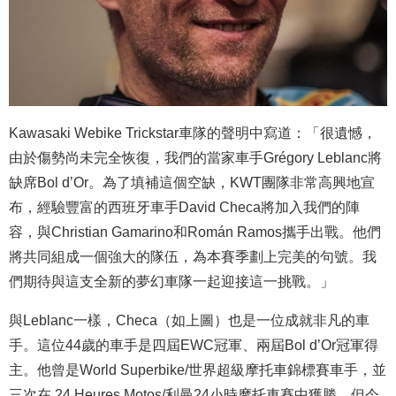
Kawasaki Webike Trickstar車隊的聲明中寫道：「很遺憾，
由於傷勢尚未完全恢復，我們的當家車手Grégory Leblanc將
缺席Bol d’Or。為了填補這個空缺，KWT團隊非常高興地宣
布，經驗豐富的西班牙車手David Checa將加入我們的陣
容，與Christian Gamarino和Román Ramos攜手出戰。他們
將共同組成一個強大的隊伍，為本賽季劃上完美的句號。我
們期待與這支全新的夢幻車隊一起迎接這一挑戰。」
與Leblanc一樣，Checa（如上圖）也是一位成就非凡的車
手。這位44歲的車手是四屆EWC冠軍、兩屆Bol d’Or冠軍得
主。他曾是
World Superbike/
世界超級摩托車錦標賽車手，並
三次在 24 Heures Motos/利曼24小時摩托車賽中獲勝，但今