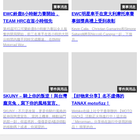
賽事消息
賽事消息
EWC鈴鹿8小時耐力賽開始，
EWC明星車手在意大利摩托車賽
TEAM HRC在首小時領先
事頒獎典禮上受到表彰
第45屆可口可樂鈴鹿8小時耐力賽以令人振
Kevin Calia、Christian Gamarino和Simone
奮的開局開始，前三名車手在首小時的大部
Saltarelli將與Niccolò Canepa一起，下個
分時間內幾乎同時完成圈速。 在BMW
月...
Motorrad Wor...
零件與用品
零件與用品
SKUNY – 騎上你的叛逆！與台灣
【好物來分享】名不虛傳的
龐克兔，寫下你的風格宣言。
TANAX motofizz！
SKUNY：不只是改裝，更是你騎行風格的
Webike在線上社交平臺舉辦的 【MOTO
延伸與態度宣告。 當跨上機車、轉動油門
HACK】 活動正火熱進行中！這次由
的那一刻，你追求的，僅僅是從A點到B點
「Mirrorman」分享他在旅行中使用的物
的移動嗎？或者，你渴望的...
品！ 簡單的自...