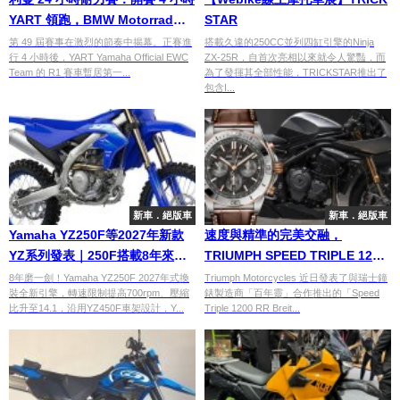
YART 領跑，BMW Motorrad
STAR
World Endurance Team 展現策
第 49 屆賽事在激烈的節奏中揭幕。正賽進
搭載久違的250CC並列四缸引擎的Ninja
行 4 小時後，YART Yamaha Official EWC
ZX-25R，自首次亮相以來就令人驚豔，而
略布局
Team 的 R1 賽車暫居第一...
為了發揮其全部性能，TRICKSTAR推出了
包含I...
新車．絕版車
新車．絕版車
Yamaha YZ250F等2027年新款
速度與精準的完美交融，
YZ系列發表｜250F搭載8年來首
TRIUMPH SPEED TRIPLE 1200
見新引擎全轉速域輸出大幅提升
RR BREITLING限量版重磅登場
8年磨一劍！Yamaha YZ250F 2027年式換
Triumph Motorcycles 近日發表了與瑞士鐘
裝全新引擎，轉速限制提高700rpm、壓縮
錶製造商「百年靈」合作推出的「Speed
比升至14.1，沿用YZ450F車架設計，Y...
Triple 1200 RR Breit...