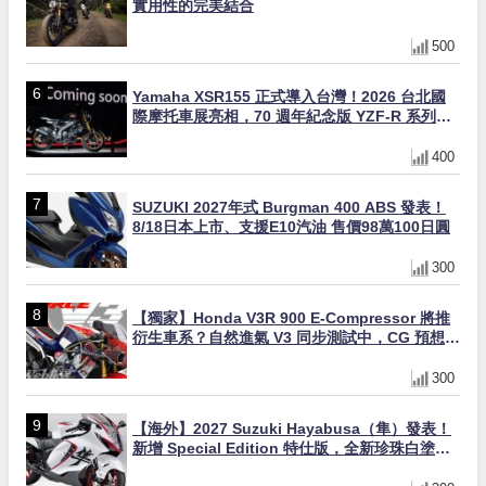
實用性的完美結合
500
Yamaha XSR155 正式導入台灣！2026 台北國
際摩托車展亮相，70 週年紀念版 YZF-R 系列限
量追加販售
400
SUZUKI 2027年式 Burgman 400 ABS 發表！
8/18日本上市、支援E10汽油 售價98萬100日圓
300
【獨家】Honda V3R 900 E-Compressor 將推
衍生車系？自然進氣 V3 同步測試中，CG 預想曝
光！
300
【海外】2027 Suzuki Hayabusa（隼）發表！
新增 Special Edition 特仕版，全新珍珠白塗裝
與專屬配備登場