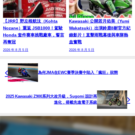
【JRR】野左根航汰（Kohta
Kawasaki 公開若月佑美（Yumi
Nozane）重返 JSB1000！駕駛
Wakatsuki）出演鈴鹿8耐官方紀
Honda 套件賽車挑戰廠車，誓言
錄影片！直擊雨戰幕後與車隊熱
再奪冠
血奮戰
2026 年 8 月 5 日
2026 年 8 月 5 日
為何JMA在EWC賽季決賽中陷入「瘋狂」狀態
2025 Kawasaki Z900系列大改升級，Sugomi 設計再
進化，搭載先進電子系統