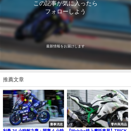
この記事が気に入ったら
フォローしよう
最新情報をお届けします
推薦文章
賽事消息
零件與用品
利曼 24 小時耐力賽：開賽 4 小時
【Webike線上摩托車展】TRICK