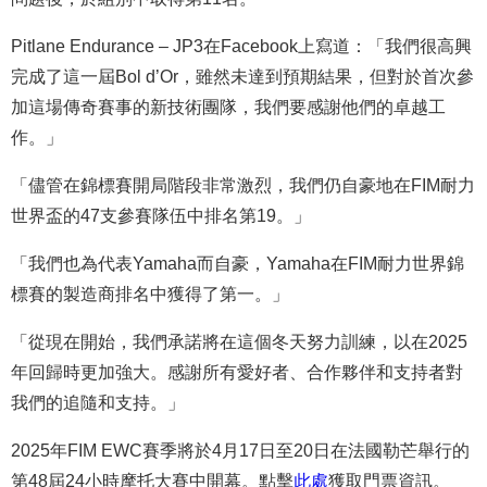
Pitlane Endurance – JP3在Facebook上寫道：「我們很高興
完成了這一屆Bol d’Or，雖然未達到預期結果，但對於首次參
加這場傳奇賽事的新技術團隊，我們要感謝他們的卓越工
作。」
「儘管在錦標賽開局階段非常激烈，我們仍自豪地在FIM耐力
世界盃的47支參賽隊伍中排名第19。」
「我們也為代表Yamaha而自豪，Yamaha在FIM耐力世界錦
標賽的製造商排名中獲得了第一。」
「從現在開始，我們承諾將在這個冬天努力訓練，以在2025
年回歸時更加強大。感謝所有愛好者、合作夥伴和支持者對
我們的追隨和支持。」
2025年FIM EWC賽季將於4月17日至20日在法國勒芒舉行的
第48屆24小時摩托大賽中開幕。點擊
此處
獲取門票資訊。