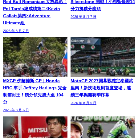
Red Bull Romaniacs大放異彩！
Silverstone 開戰！小椋藍僅差14
Pol Tarrés總成績第二×Kevin
分力拚積分龍頭
Gallais第四×Adventure
2026 年 8 月 7 日
Ultimate組
2026 年 8 月 7 日
MXGP 佛蘭德斯 GP｜Honda
MotoGP 2027開幕戰確定泰國武
HRC 車手 Jeffrey Herlings 完全
里南！新技術規則首度登場，連
制霸封王！積分領先擴大至 104
續三年揭開賽季序幕
分
2026 年 8 月 5 日
2026 年 8 月 6 日