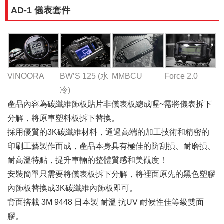
AD-1 儀表套件
VINOORA
BW’S 125 (水
MMBCU
Force 2.0
冷)
產品內容為碳纖維飾板貼片非儀表板總成喔~
需將儀表拆下
分解，將原車塑料板拆下替換。
採用優質的3K碳纖維材料，通過高端的加工技術和精密的
印刷工藝製作而成，產品本身具有極佳的防刮損、耐磨損、
耐高溫特點，提升車輛的整體質感和美觀度！
安裝簡單只需要將儀表板拆下分解，將裡面原先的黑色塑膠
內飾板替換成3K碳纖維內飾板即可。
背面搭載 3M 9448 日本製 耐溫 抗UV 耐候性佳等級雙面
膠。