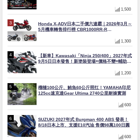
量追加販售
1,500
Honda X-ADV日本二手價六連霸｜2026年3月～
5月機車轉售排行榜 CBR1000RR-R
FIREBLADE SP首度躋身前十
1,300
【新車】Kawasaki「Ninja 250/400」2027年式
9月5日日本發售！新塗裝登場×價格不變×輔助滑
動式離合器×LED頭燈標配
1,200
榴槤100公斤、鮪魚60公斤照扛！YAMAHA印尼
125cc速克達Gear Ultima 2740公里耐操實測
600
SUZUKI 2027年式 Burgman 400 ABS 發表！
8/18日本上市、支援E10汽油 售價98萬100日圓
600