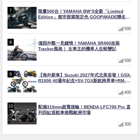
限量500台！YAMAHA BW’S全新「Limited
Edition」都市探索限定色 GOOPiMADE聯名包
同步登場
500
僅因外觀一見鍾情！YAMAHA SR400改裝
Tracker風格｜ 女車主的機車人生蛻變記
500
【海外新車】Suzuki 2027年式北美首發！GSX-
R1000 40週年紀念×SV-7GX新款跨界車×RM-
Z450 Ken Roczen冠軍套件
400
配備310mm超寬後輪！BENDA LFC700 Pro 直
列四缸巡航車挑戰歐洲市場
300