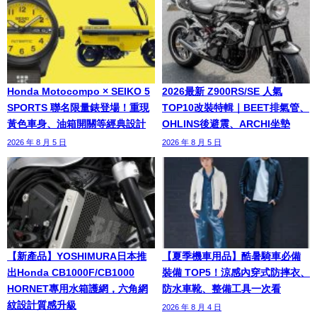
Honda Motocompo × SEIKO 5
2026最新 Z900RS/SE 人氣
SPORTS 聯名限量錶登場！重現
TOP10改裝特輯｜BEET排氣管、
黃色車身、油箱開關等經典設計
OHLINS後避震、ARCHI坐墊
2026 年 8 月 5 日
2026 年 8 月 5 日
【新產品】YOSHIMURA日本推
【夏季機車用品】酷暑騎車必備
出Honda CB1000F/CB1000
裝備 TOP5！涼感內穿式防摔衣、
HORNET專用水箱護網，六角網
防水車靴、整備工具一次看
紋設計質感升級
2026 年 8 月 4 日