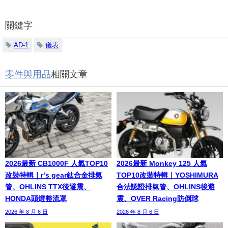
關鍵字
AD-1
儀表
零件與用品
相關文章
2026最新 CB1000F 人氣TOP10
2026最新 Monkey 125 人氣
改裝特輯｜r’s gear鈦合金排氣
TOP10改裝特輯｜YOSHIMURA
管、OHLINS TTX後避震、
合法認證排氣管、OHLINS後避
HONDA頭燈整流罩
震、OVER Racing防倒球
2026 年 8 月 6 日
2026 年 8 月 6 日