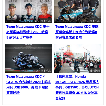
賽事消息
賽事消息
Team Matsunaga KDC 車手
Team Matsunaga KDC 車隊
名單與詳細戰績｜2026 鈴鹿
歷程全解析｜從成立到鈴鹿8
8 耐與全日本賽事
耐完賽及未來發展
賽事消息
摩托新聞
Team Matsunaga KDC ×
【獨家直擊】Honda
GEARS 合作始於 2020｜從試
MEGAFESTO 2026 曼谷萬人
用到 JSB1000、鈴鹿 8 耐的
祭典：GB350C、E-CLUTCH
實戰驗證
新科技與傳奇 JDM 改裝神車
全紀錄