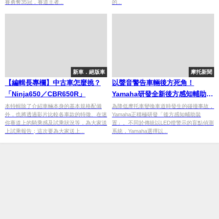
賽勇奪35冠，賽道王者...
的...
世界冠軍
新車．絕版車
摩托新聞
【編輯長專欄】中古車怎麼挑？
以聲音警告車輛後方死角！
「Ninja650／CBR650R」
Yamaha研發全新後方感知輔助系
統提升行車安全
本特輯除了介紹車輛本身的基本規格配備
為降低摩托車變換車道時發生的碰撞事故，
外，也將透過影片比較各車款的特徵、在迷
Yamaha正積極研發「後方感知輔助裝
你賽道上的騎乘感及試乘狀況等，為大家送
置」。不同於傳統以LED燈警示的盲點偵測
上試乘報告；這次要為大家送上...
系統，Yamaha選擇以...