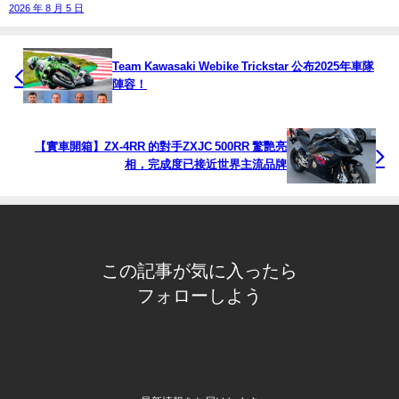
2026 年 8 月 5 日
Team Kawasaki Webike Trickstar 公布2025年車隊
陣容！
【實車開箱】ZX-4RR 的對手ZXJC 500RR 驚艷亮
相，完成度已接近世界主流品牌
この記事が気に入ったら
フォローしよう