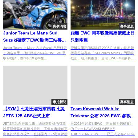
賽事消息
賽事消息
Junior Team Le Mans Sud
距離 EWC 開幕戰優惠票價截止日
Suzuki確定了EWC歐洲三站賽事
只剩兩週
的四名車手
Junior Team Le Mans Sud Suzuki已經確定
距離以優惠價格購買 2025 FIM 耐力世界錦
了四名車手，他們將在2024年FIM EWC爭
標賽首站賽事「24 Heures Motos」門票的
取好成績，並得到10名學生...
截止日期只剩兩週。這場 EWC 傳統的賽...
摩托新聞
賽事消息
【SYM】七期王者冠軍風範 七期
Team Kawasaki Webike
JETS 125 ABS正式上市
Trickstar 公布 2026 EWC 參戰陣
容｜Ninja ZX-10RR＋
JETS車款自推出以來，憑藉著良好的引擎
自2023年起參戰EWC（世界耐力錦標賽）
體質與優異的車輛操控性，不但在市場創下
的 Team KAWASAKI WEBIKE
BRIDGESTONE、四車手陣容到
出色的銷售表現外，也於國內TSR賽車錦標
TRICKSTAR（KWT），已正式公布2026年
位，由監督鶴田竜二領軍，目標