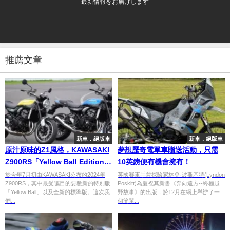
最新情報をお届けします
推薦文章
新車．絕版車
新車．絕版車
原汁原味的Z1風格，KAWASAKI
夢想歷奇電單車贈送活動，只需
Z900RS「Yellow Ball Edition」
10英鎊便有機會擁有！
實車全面解析！
於今年7月初由KAWASAKI公布的2024年
英國賽車手兼探險家林登·波斯基特(Lyndon
Z900RS，其中最受矚目的要數新的特別版
Poskitt)為慶祝其新書《奔向遠方--終極越
「Yellow Ball」以及全新的標準版。這次我
野故事》的出版，於12月在網上舉辦了一
們...
個簡單...