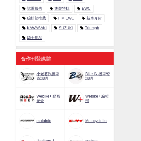
試乘報告
改裝特輯
EWC
編輯部推薦
FIM EWC
新車介紹
KAWASAKI
SUZUKI
Triumph
騎士用品
合作刊登媒體
小老婆汽機車
Bike IN 機車資
資訊網
訊網
Webike+ 動画
Webike+ 編輯
紹介
部
motoinfo
Motocyclelist