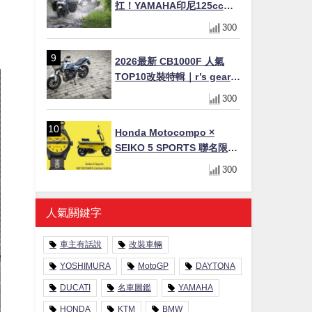
扛！YAMAHA印尼125cc速
克達Gear Ultima 2740公里
300
耐操實測
2026最新 CB1000F 人氣
TOP10改裝特輯｜r’s gear鈦
合金排氣管、OHLINS TTX
300
後避震、HONDA頭燈整流罩
Honda Motocompo ×
SEIKO 5 SPORTS 聯名限量
錶登場！重現黃色車身、油
300
箱開關等經典設計
人氣關鍵字
車主有話說
改裝車輛
YOSHIMURA
MotoGP
DAYTONA
DUCATI
名車圖鑑
YAMAHA
HONDA
KTM
BMW