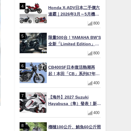
×LED頭燈標配
Honda X-ADV日本二手價六
連霸｜2026年3月～5月機車
轉售排行榜 CBR1000RR-R
800
FIREBLADE SP首度躋身前
十
限量500台！YAMAHA BW’S
全新「Limited Edition」都
市探索限定色 GOOPiMADE
800
聯名包同步登場
CB400SF日本復活熱潮再
起！本田「CB」系列67年傳
奇解密 與CBR差異一次搞懂
400
【海外】2027 Suzuki
Hayabusa（隼）發表！新增
Special Edition 特仕版，全
400
新珍珠白塗裝與專屬配備登
場
榴槤100公斤、鮪魚60公斤照