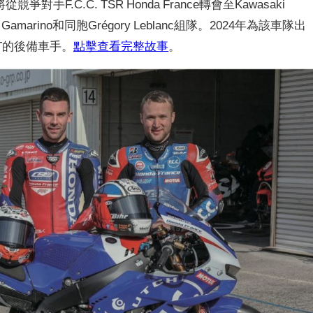
對手F.C.C. TSR Honda France轉會至Kawasaki
an Gamarino和同胞Grégory Leblanc組隊。2024年為該車隊出
WT的後備車手。
點擊查看完整故事
。