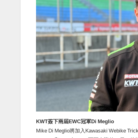
KWT簽下兩屆EWC冠軍Di Meglio
Mike Di Meglio將加入Kawasaki Web