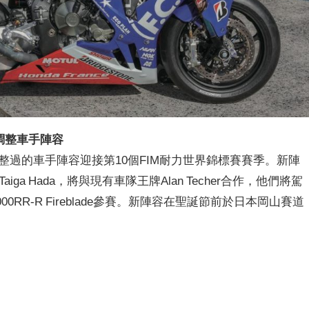
承諾並調整車手陣容
全新投入和調整過的車手陣容迎接第10個FIM耐力世界錦標賽賽季。新陣
手Taiga Hada，將與現有車隊王牌Alan Techer合作，他們將駕
BR1000RR-R Fireblade參賽。新陣容在聖誕節前於日本岡山賽道