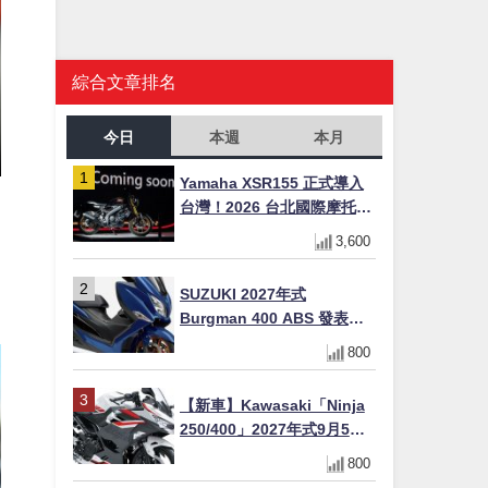
綜合文章排名
今日
本週
本月
Yamaha XSR155 正式導入
台灣！2026 台北國際摩托車
展亮相，70 週年紀念版
3,600
YZF-R 系列限量追加販售
SUZUKI 2027年式
Burgman 400 ABS 發表！
8/18日本上市、支援E10汽油
800
售價98萬100日圓
【新車】Kawasaki「Ninja
250/400」2027年式9月5日
日本發售！新塗裝登場×價格
800
不變×輔助滑動式離合器