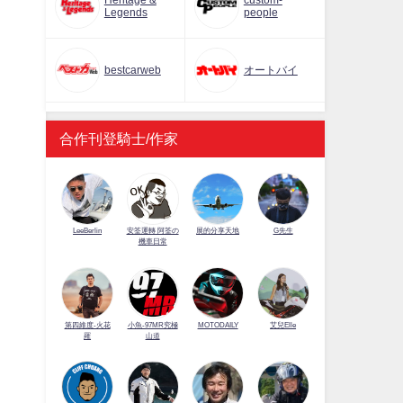
Heritage &
custom-
Legends
people
bestcarweb
オートバイ
合作刊登騎士/作家
LeeBerlin
安筌運轉 阿筌の
展的分享天地
G先生
機車日常
第四維度-火花
小魚-97MR究極
MOTODAILY
艾兒Elle
羅
山道