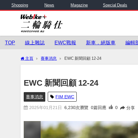
Shopping
News
Magazine
Special Deals
TOP
線上雜誌
EWC戰報
新車．絕版車
編輯
主頁
賽事消息
EWC 新聞回顧 12-24
EWC 新聞回顧 12-24
賽事消息
FIM EWC
2025年01月21日
6,230
次瀏覽
0篇回應
0
分享