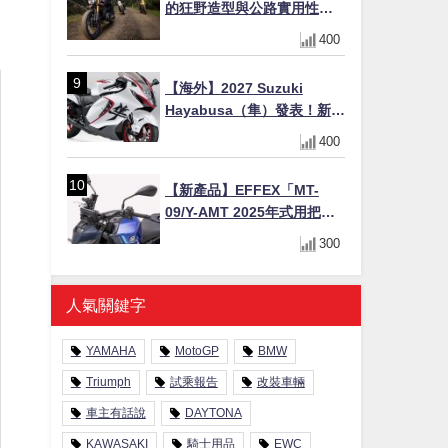
的狂野造型與公路實用性的
完美結合
400
【海外】2027 Suzuki
Hayabusa（隼）發表！新增
Special Edition 特仕版，全
400
新珍珠白塗裝與專屬配備登
場
【新產品】EFFEX「MT-
09/Y-AMT 2025年式用把手
Easy Fit Bar Plus」！高
300
7mm後移16mm直上×三色×
免換線組
人氣關鍵字
YAMAHA
MotoGP
BMW
Triumph
試乘報告
改裝車輛
車主有話說
DAYTONA
KAWASAKI
騎士用品
EWC