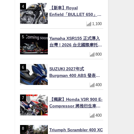
初學者推薦
【新車】Royal
Enfield「BULLET 650」8
月27日日本發售（98萬日圓
1,100
～）！648cc空冷並列雙缸×
虎眼指示燈×砲筒黑/戰艦藍兩
Yamaha XSR155 正式導入
色
台灣！2026 台北國際摩托車
展亮相，70 週年紀念版
800
YZF-R 系列限量追加販售
SUZUKI 2027年式
Burgman 400 ABS 發表！
8/18日本上市、支援E10汽油
400
售價98萬100日圓
【獨家】Honda V3R 900 E-
Compressor 將推衍生車
系？自然進氣 V3 同步測試
400
中，CG 預想曝光！
Triumph Scrambler 400 XC