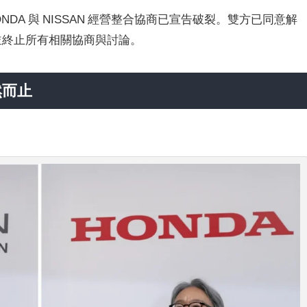
 HONDA 與 NISSAN 經營整合協商已宣告破裂。雙方已同意解
議書，並終止所有相關協商與討論。
然而止