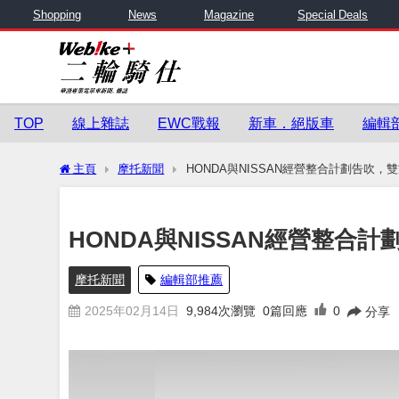
Shopping
News
Magazine
Special Deals
TOP
線上雜誌
EWC戰報
新車．絕版車
編輯
主頁
摩托新聞
HONDA與NISSAN經營整合計劃告吹
HONDA與NISSAN經營整合
摩托新聞
編輯部推薦
2025年02月14日
9,984
次瀏覽
0篇回應
0
分享