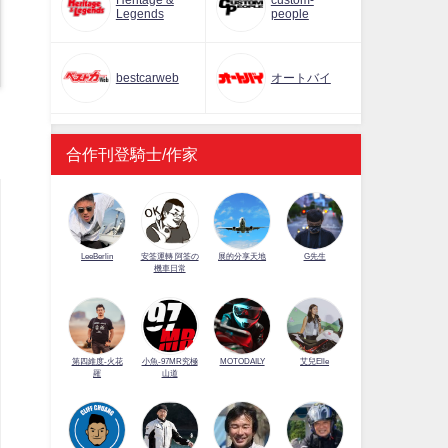
Heritage &
custom-
Legends
people
bestcarweb
オートバイ
合作刊登騎士/作家
LeeBerlin
安筌運轉 阿筌の
展的分享天地
G先生
機車日常
第四維度-火花
小魚-97MR究極
MOTODAILY
艾兒Elle
羅
山道