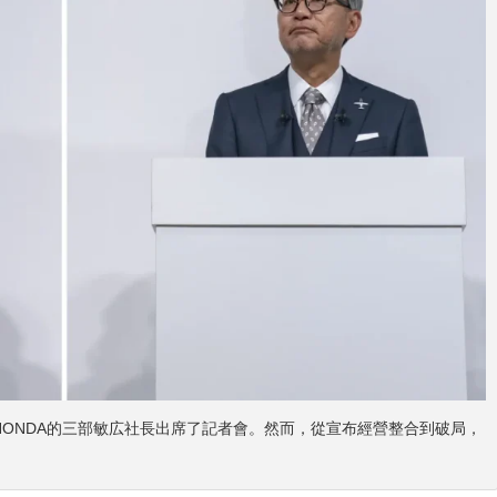
田誠社長與HONDA的三部敏広社長出席了記者會。然而，從宣布經營整合到破局，