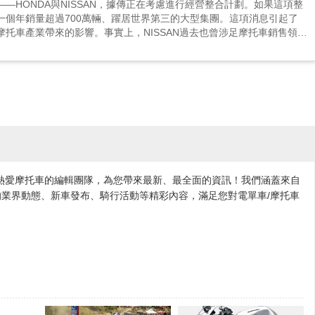
—HONDA與NISSAN，據傳正在考慮進行經營整合計劃。如果這項整
一個年銷量超過700萬輛、躍居世界第三的大型集團。這項消息引起了
托車產業帶來的影響。事實上，NISSAN過去也曾涉足摩托車銷售領
托車的經驗...
各地熱愛摩托車的編輯團隊，為您帶來最新、最全面的資訊！我們涵蓋來自
業界動態、新車發布、騎行活動等精彩內容，滿足您對電單車/摩托車