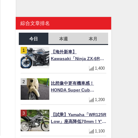
綜合文章排名
今日
本週
本月
【海外新車】
Kawasaki「Ninja ZX-6R」
2027年式北美發表！636cc
1,400
四缸×銀河銀/暮光藍新色
×KTRC/KIBS電控，11,599
比想像中更有機車感！
美元起
HONDA Super Cub
110【Webike愛車精選】
1,200
【試乘】Yamaha「WR125R
Low」座高降低70mm！Y’s
Gear低座高座墊×低座高連桿
1,100
×腳踏著地感大幅改善，越野