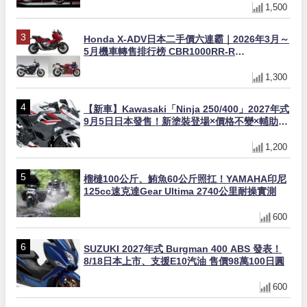
1,500
Honda X-ADV日本二手價六連霸｜2026年3月～
5月機車轉售排行榜 CBR1000RR-R
FIREBLADE SP首度躋身前十
1,300
【新車】Kawasaki「Ninja 250/400」2027年式
9月5日日本發售！新塗裝登場×價格不變×輔助滑
動式離合器×LED頭燈標配
1,200
榴槤100公斤、鮪魚60公斤照扛！YAMAHA印尼
125cc速克達Gear Ultima 2740公里耐操實測
600
SUZUKI 2027年式 Burgman 400 ABS 發表！
8/18日本上市、支援E10汽油 售價98萬100日圓
600