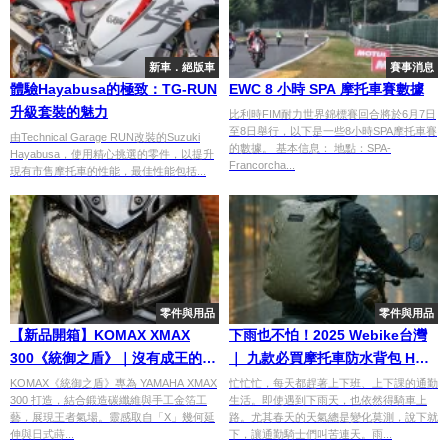
新車．絕版車
賽事消息
體驗Hayabusa的極致：TG-RUN
EWC 8 小時 SPA 摩托車賽數據
升級套裝的魅力
比利時FIM耐力世界錦標賽回合將於6月7日
至8日舉行，以下是一些8小時SPA摩托車賽
由Technical Garage RUN改裝的Suzuki
的數據。 基本信息： 地點：SPA-
Hayabusa，使用精心挑選的零件，以提升
Francorcha...
現有市售摩托車的性能，最佳性能包括...
零件與用品
零件與用品
【新品開箱】KOMAX XMAX
下雨也不怕！2025 Webike台灣
300《統御之盾》｜沒有成王的
｜ 九款必買摩托車防水背包 HOT
命，也要有王者的「韻」！
熱門精選！
KOMAX《統御之盾》專為 YAMAHA XMAX
忙忙忙，每天都趕著上下班、上下課的通勤
300 打造，結合鍛造碳纖維與手工金箔工
生活。即使遇到下雨天，也依然得騎車上
藝，展現王者氣場。靈感取自「X」幾何延
路。尤其春天的天氣總是變化莫測，說下就
伸與日式蒔...
下，讓通勤騎士們叫苦連天。雨...