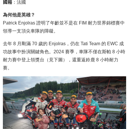
國籍
：法國
為何他是英雄？
Patrick Enjolras 證明了年齡並不是在 FIM 耐力世界錦標賽中
領導一支頂尖車隊的障礙。
去年 8 月剛滿 70 歲的 Enjolras，仍在 Tati Team 的 EWC 成
功故事中扮演關鍵角色。2024 賽季，車隊不僅在斯帕 8 小時
耐力賽中登上領獎台（見下圖），還重返鈴鹿 8 小時耐力
賽。