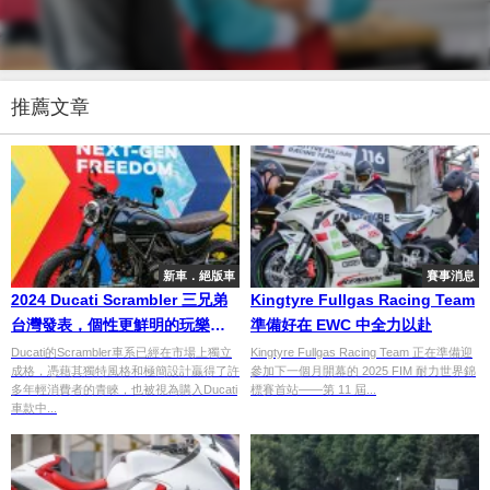
推薦文章
新車．絕版車
賽事消息
2024 Ducati Scrambler 三兄弟
Kingtyre Fullgas Racing Team
台灣發表，個性更鮮明的玩樂車
準備好在 EWC 中全力以赴
款
Ducati的Scrambler車系已經在市場上獨立
Kingtyre Fullgas Racing Team 正在準備迎
成格，憑藉其獨特風格和極簡設計贏得了許
參加下一個月開幕的 2025 FIM 耐力世界錦
多年輕消費者的青睞，也被視為購入Ducati
標賽首站——第 11 屆...
車款中...