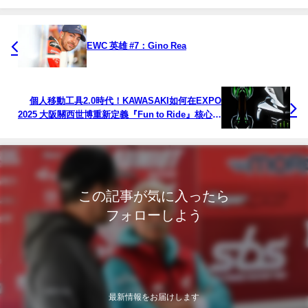
EWC 英雄 #7：Gino Rea
個人移動工具2.0時代！KAWASAKI如何在EXPO
2025 大阪關西世博重新定義『Fun to Ride』核心價
值？
この記事が気に入ったら
フォローしよう
最新情報をお届けします