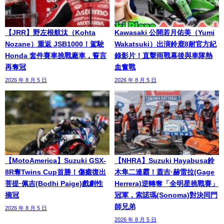
【JRR】野左根航汰（Kohta
Kawasaki 公開若月佑美（Yumi
Nozane）重返 JSB1000！駕駛
Wakatsuki）出演鈴鹿8耐官方紀
Honda 套件賽車挑戰廠車，誓言
錄影片！直擊雨戰幕後與車隊熱
再奪冠
血奮戰
2026 年 8 月 5 日
2026 年 8 月 5 日
【MotoAmerica】Suzuki GSX-
【NHRA】Suzuki Hayabusa鈴
8R奪Twins Cup首勝！傷癒復出
木隼二連霸！蓋吉·赫雷拉(Gage
菩提·佩吉(Bodhi Paige)戲劇性
Herrera)逆轉奪「全明星挑戰賽」
摘冠
冠軍，索諾瑪(Sonoma)對決同門
師兄弟
2026 年 8 月 5 日
2026 年 8 月 5 日