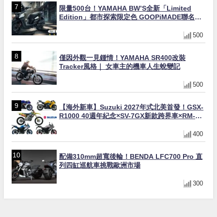
限量500台！YAMAHA BW’S全新「Limited
Edition」都市探索限定色 GOOPiMADE聯名包
同步登場
500
僅因外觀一見鍾情！YAMAHA SR400改裝
Tracker風格｜ 女車主的機車人生蛻變記
500
【海外新車】Suzuki 2027年式北美首發！GSX-
R1000 40週年紀念×SV-7GX新款跨界車×RM-
Z450 Ken Roczen冠軍套件
400
配備310mm超寬後輪！BENDA LFC700 Pro 直
列四缸巡航車挑戰歐洲市場
300