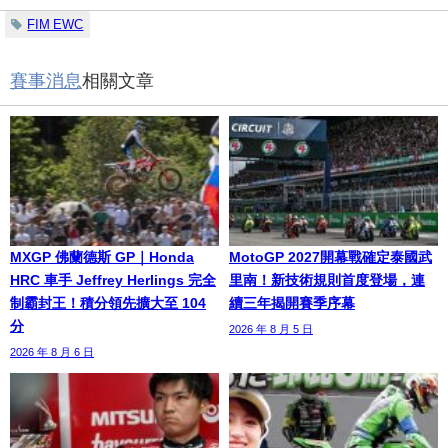
FIM EWC
賽事消息
相關文章
MXGP 佛蘭德斯 GP｜Honda
MotoGP 2027開幕戰確定泰國武
HRC 車手 Jeffrey Herlings 完全
里南！新技術規則首度登場，連
制霸封王！積分領先擴大至 104
續三年揭開賽季序幕
分
2026 年 8 月 5 日
2026 年 8 月 6 日