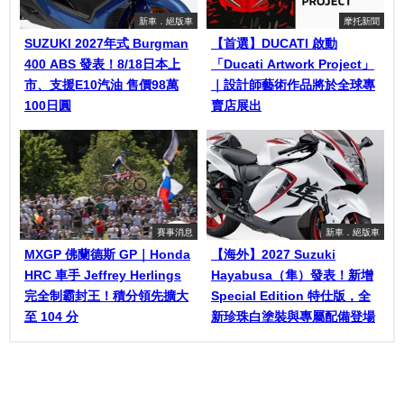
新車．絕版車
摩托新聞
SUZUKI 2027年式 Burgman
【首選】DUCATI 啟動
400 ABS 發表！8/18日本上
「Ducati Artwork Project」
市、支援E10汽油 售價98萬
｜設計師藝術作品將於全球專
100日圓
賣店展出
賽事消息
新車．絕版車
MXGP 佛蘭德斯 GP｜Honda
【海外】2027 Suzuki
HRC 車手 Jeffrey Herlings
Hayabusa（隼）發表！新增
完全制霸封王！積分領先擴大
Special Edition 特仕版，全
至 104 分
新珍珠白塗裝與專屬配備登場