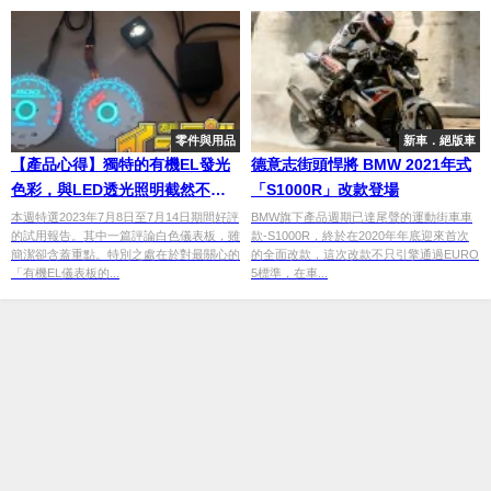
零件與用品
新車．絕版車
【產品心得】獨特的有機EL發光
德意志街頭悍將 BMW 2021年式
色彩，與LED透光照明截然不
「S1000R」改款登場
同！
本週特選2023年7月8日至7月14日期間好評
BMW旗下產品週期已達尾聲的運動街車車
的試用報告。其中一篇評論白色儀表板，雖
款-S1000R，終於在2020年年底迎來首次
簡潔卻含蓋重點。特別之處在於對最關心的
的全面改款，這次改款不只引擎通過EURO
「有機EL儀表板的...
5標準，在車...