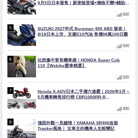
9月5日日本發售！新塗裝登場×價格不變×輔助滑
動式離合器×LED頭燈標配
600
SUZUKI 2027年式 Burgman 400 ABS 發表！
8/18日本上市、支援E10汽油 售價98萬100日圓
500
比想像中更有機車感！HONDA Super Cub
110【Webike愛車精選】
500
Honda X-ADV日本二手價六連霸｜2026年3月～
5月機車轉售排行榜 CBR1000RR-R
FIREBLADE SP首度躋身前十
400
僅因外觀一見鍾情！YAMAHA SR400改裝
Tracker風格｜ 女車主的機車人生蛻變記