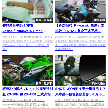
新車．絕版車
摩托新聞
香醇薄荷牛奶！實拍
【鈴鹿8耐】Kawasak i氫氣引擎
Vespa「Primavera Green
車款「H2H2」首次正式亮相，預
Relax」
計2030年發售！
面對炎炎夏日，什麽顏色最適合呢？當然是
2024年7月20日，Kawasaki於日本鈴鹿8耐
充滿盎然生機的綠色！今天我們要介紹的就
賽事期間，首度公開亮相其「氫氣引擎研究
是Primavera Green Relax。 他猶如一杯
車」，讓現場觀眾一飽耳福，親身體驗氫氣
清...
引擎的獨特聲...
新車．絕版車
零件與用品
經典ZXR風格，Ninja 40周年特別
SHOEI WYVERN 安全帽復活！？
版 ZX-10R 和 ZX-4RR 正式亮相
東本昌平預告新款剪影，6 月下旬
揭曉真相
在2023年的Japan Mobility Show上，
日前，SHOEI 官方 Facebook 突然釋出一
Kawasaki同時揭開多款新車型的神秘面
張插圖，讓早在14 年前停產、已成絕版經