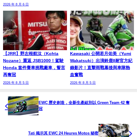
2026 年 8 月 6 日
【JRR】野左根航汰（Kohta
Kawasaki 公開若月佑美（Yumi
Nozane）重返 JSB1000！駕駛
Wakatsuki）出演鈴鹿8耐官方紀
Honda 套件賽車挑戰廠車，誓言
錄影片！直擊雨戰幕後與車隊熱
再奪冠
血奮戰
2026 年 8 月 5 日
2026 年 8 月 5 日
EWC 歷史創造，全新生產組別以 Green Team 42 奪
冠
Tati 揭示其 EWC 24 Heures Motos 秘密