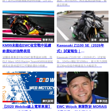
紗！其中ZXR經典配色的特別版「ZX-10...
典的「WYVERN」再次成為話題焦點，難
道它即將...
賽事消息
新車．絕版車
KM99未能在EWC收官戰中延續
Kawasaki Z1100 SE（2026年
鈴鹿站的強勢表現
式）試駕報告｜
1098cc×Brembo×Öhlins，外披
波爾多賽事是FIM EWC賽季最終決戰，而
Kawasaki Z1100 SE（2026年式）試駕報
ELF Marc VDS Racing Team/KM99未能延
告。1043cc擴缸至1098cc，最大馬力調降
SUGOMI惡人面具、內藏精緻紳
續其在第46屆可口可樂鈴鹿8小時耐...
至136ps但低中轉速扭力大幅提升。...
士魂完整評測
摩托新聞
賽事消息
【2020 Webike線上電單車展】
EWC Wójcik 車隊對於 MORAIS