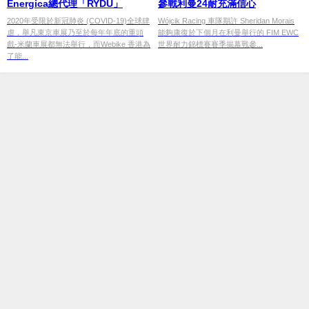
Energica總代理「RYDU」
參戰利曼24耐充滿信心
2020年受限於新冠肺炎 (COVID-19)全球肆
Wójcik Racing 車隊期許 Sheridan Morais
虐，舉凡東京車展乃至於每年年底的重頭
能夠康復於下個月在利曼舉行的 FIM EWC
戲-米蘭車展都無法舉行，而Webike 香港為
世界耐力錦標賽賽季揭幕戰參...
了能...