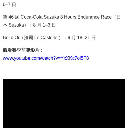
6–7 日
第 46 屆 Coca-Cola Suzuka 8 Hours Endurance Race（日
本 Suzuka）：8 月 1–3 日
Bol d’Or（法國 Le Castellet）：9 月 18–21 日
觀看賽季前導影片：
www.youtube.com/watch?v=YxXKc7oi5F8