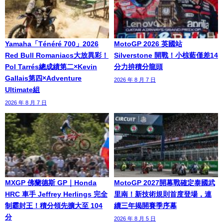
Yamaha「Ténéré 700」2026
MotoGP 2026 英國站
Red Bull Romaniacs大放異彩！
Silverstone 開戰！小椋藍僅差14
Pol Tarrés總成績第二×Kevin
分力拚積分龍頭
Gallais第四×Adventure
2026 年 8 月 7 日
Ultimate組
2026 年 8 月 7 日
MXGP 佛蘭德斯 GP｜Honda
MotoGP 2027開幕戰確定泰國武
HRC 車手 Jeffrey Herlings 完全
里南！新技術規則首度登場，連
制霸封王！積分領先擴大至 104
續三年揭開賽季序幕
分
2026 年 8 月 5 日