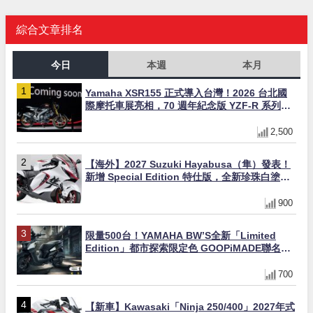
綜合文章排名
今日
本週
本月
Yamaha XSR155 正式導入台灣！2026 台北國
際摩托車展亮相，70 週年紀念版 YZF-R 系列限
量追加販售
2,500
【海外】2027 Suzuki Hayabusa（隼）發表！
新增 Special Edition 特仕版，全新珍珠白塗裝
與專屬配備登場
900
限量500台！YAMAHA BW’S全新「Limited
Edition」都市探索限定色 GOOPiMADE聯名包
同步登場
700
【新車】Kawasaki「Ninja 250/400」2027年式