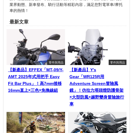
業界動態、新車發布、騎行活動等精彩內容，滿足您對電單車/摩托
車的熱情！
最新文章
零件與用品
零件與用品
【新產品】EFFEX「MT-09/Y-
【新產品】Y’s
AMT 2025年式用把手 Easy
Gear「WR125R用
Fit Bar Plus」！高7mm後移
Adventure Screen冒險風
16mm直上×三色×免換線組
鏡」！仿拉力塔頭燈防護骨架
×大型防風×越野變身冒險旅行
車