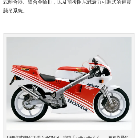
式離合器、鎂合金輪框，以及前後阻尼減衰力可調式的避震
懸吊系統。
1988年式的MC18型NSR250R，綽號「ハチハチ/八八」，被稱為歷代