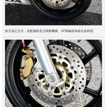
前叉為正立式，並配備阻尼力調整機構。SP版輪框為鎂合金材質。