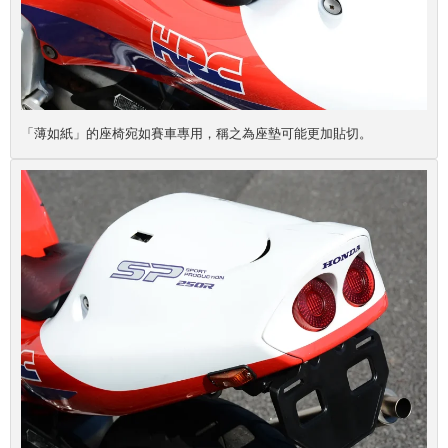
「薄如紙」的座椅宛如賽車專用，稱之為座墊可能更加貼切。