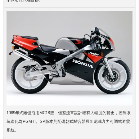
1989年式雖也沿用MC18型，但整流罩設計確有大幅度的變更，控制系
統進化為PGM-II。SP版本則配備乾式離合器與
阻尼減衰力可調式
避震
系統。