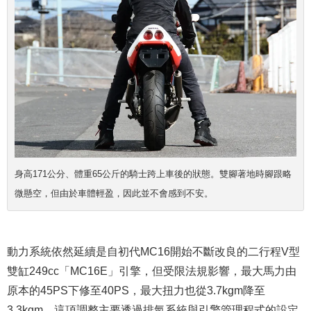
身高171公分、體重65公斤的騎士跨上車後的狀態。雙腳著地時腳跟略
微懸空，但由於車體輕盈，因此並不會感到不安。
動力系統依然延續是自初代MC16開始不斷改良的二行程V型
雙缸249cc「MC16E」引擎，但受限法規影響，最大馬力由
原本的45PS下修至40PS，最大扭力也從3.7kgm降至
3.3kgm。這項調整主要透過排氣系統與引擎管理程式的設定