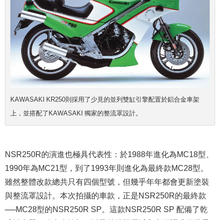
KAWASAKI KR250則採用了少見的並列雙缸引擎配置於鋁合金車架
上，並搭配了KAWASAKI 獨家的整流罩設計。
NSR250R的演進也極具代表性：於1988年進化為MC18型、
1990年為MC21型，到了1993年則進化為最終款MC28型。
雖然整體改款總共只有四個型號，但幾乎年年都會更新塗裝
與整流罩設計。本次拍攝的車款，正是NSR250R的最終款
──MC28型的NSR250R SP。這款NSR250R SP 配備了乾