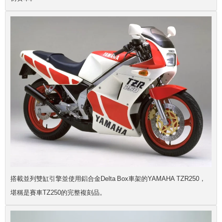
搭載並列雙缸引擎並使用鋁合金Delta Box車架的YAMAHA TZR250，
堪稱是賽車TZ250的完整複刻品。