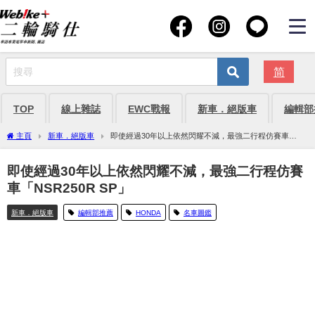
简
TOP
線上雜誌
EWC戰報
新車．絕版車
編輯部
主頁
新車．絕版車
即使經過30年以上依然閃耀不減，最強二行程仿賽車
「NSR250R SP」
即使經過30年以上依然閃耀不減，最強二行程仿賽
車「NSR250R SP」
新車．絕版車
編輯部推薦
HONDA
名車圖鑑