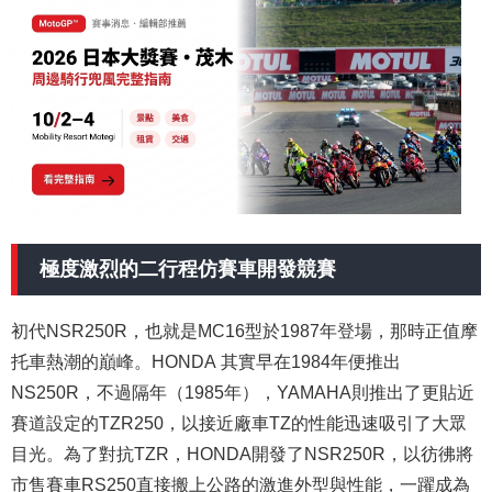
極度激烈的二行程仿賽車開發競賽
初代NSR250R，也就是MC16型於1987年登場，那時正值摩
托車熱潮的巔峰。HONDA 其實早在1984年便推出
NS250R，不過隔年（1985年），YAMAHA則推出了更貼近
賽道設定的TZR250，以接近廠車TZ的性能迅速吸引了大眾
目光。為了對抗TZR，HONDA開發了NSR250R，以彷彿將
市售賽車RS250直接搬上公路的激進外型與性能，一躍成為