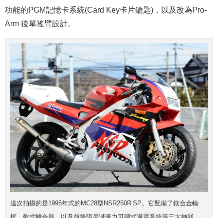
功能的PGM記憶卡系統(Card Key卡片鑰匙)，以及改為Pro-
Arm 後單搖臂設計。
這次拍攝的是1995年式的MC28型NSR250R SP。它配備了鎂合金輪
框、乾式離合器、以及前後阻尼
減衰力
可調式避震系統等三大神器。