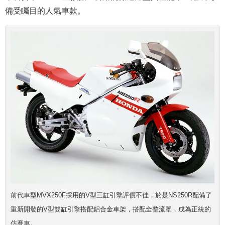
備受矚目的人氣車款。
前代車型MVX250F採用的V型三缸引擎評價不佳，於是NS250R配備了
重新開發的V型雙缸引擎搭配鋁合金車架，搭配全整流罩，成為正統的
仿賽車。