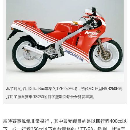
為了對抗採用Delta Box車架的TZR250登場，初代MC16型NSR250R則
採用了源自賽車RS250的目字型斷面鋁合金雙管車架。
當時賽事風氣非常盛行，其中最受矚目的是以四行程400cc以
下、或二行程250cc以下車款競逐的「TT-F3」級別。就連至