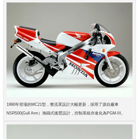
1990年登場的MC21型，整流罩設計大幅更新，採用了源自廠車
NSR500(Gull Arm）海鷗式搖臂設計，控制系統亦進化為PGM-III。