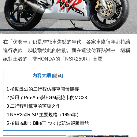
在「仿賽車」仍是摩托車焦點的年代，各家車廠每年都持續
進行改款，以較勁彼此的性能。而在這波仿賽熱潮中，堪稱
絕對王者的，非HONDA的「NSR250R」莫屬。
內容大綱
[
隱藏
]
1
極度激烈的二行程仿賽車開發競賽
2
採用了Pro-Arm與PGM記憶卡的MC28
3
二行程引擎車的頂級之作
4
NSR250R SP 主要規格（1995年）
5
拍攝協助：Bike王 つくば筑波絕版車館