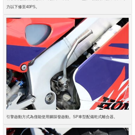
力以下修至40PS。
引擎啟動方式為僅能使用腳踩發啟動。SP車型配備乾式離合器。