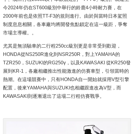
今2024年仍在ST600級別中舉行的鈴鹿4小時耐力賽，在
2000年前也是依照TT-F3的規則進行。由於與當時日本駕照
制度息息相關，各車廠均將開發焦點鎖定在這一級距，爭奪
市場主導權。。
尤其是無須驗車的二行程250cc級別更是非常受到歡迎，
HONDA從NS250R進化到NSR250R，對上YAMAHA的
TZR250，SUZUKI的RG250γ，以及KAWASAKI 從KR250發
展到KR-1，各廠相繼推出性能激進的仿賽車型，引領當時的
熱潮。在這場競賽中，只有HONDA自一開始就採用V型引擎
配置，後來YAMAHA與SUZUKI也相繼跟進改為V型，而
KAWASAKI則逐漸退出了這場二行程仿賽戰爭。