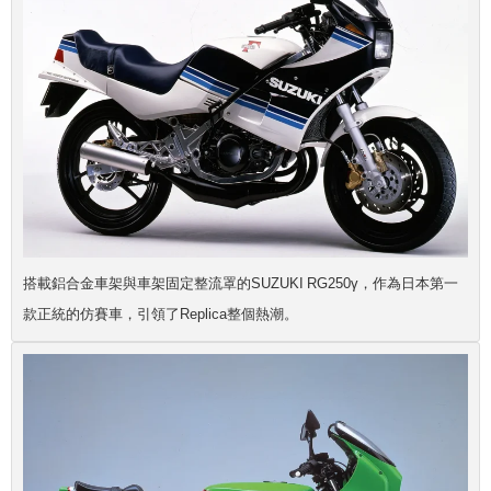
搭載鋁合金車架與車架固定整流罩的SUZUKI RG250γ，作為日本第一
款正統的仿賽車，引領了Replica整個熱潮。