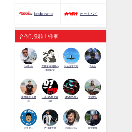
bestcarweb
オートバイ
合作刊登騎士/作家
LeeBerlin
安筌運轉 阿筌の
展的分享天地
G先生
機車日常
第四維度-火花
小魚-97MR究極
MOTODAILY
艾兒Elle
羅
山道
佐川健太郎
克里夫三
和歌山利宏
賀曾利隆