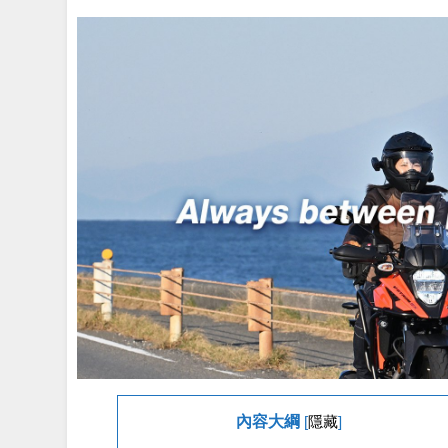
內容大綱
[
隱藏
]