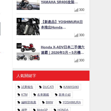
YAMAHA SR400改裝
Tracker風格｜ 女車主的機車
300
人生蛻變記
【新產品】YOSHIMURA日
本推出Honda
CB1000F/CB1000 HORNET
300
專用水箱護網，六角網紋設
計質感升級
Honda X-ADV日本二手價六
連霸｜2026年3月～5月機車
轉售排行榜 CBR1000RR-R
300
FIREBLADE SP首度躋身前
十
人氣關鍵字
試乘報告
DUCATI
KAWASAKI
KTM
名車圖鑑
新車介紹
編輯部推薦
BMW
YOSHIMURA
越野
MotoGP
HONDA