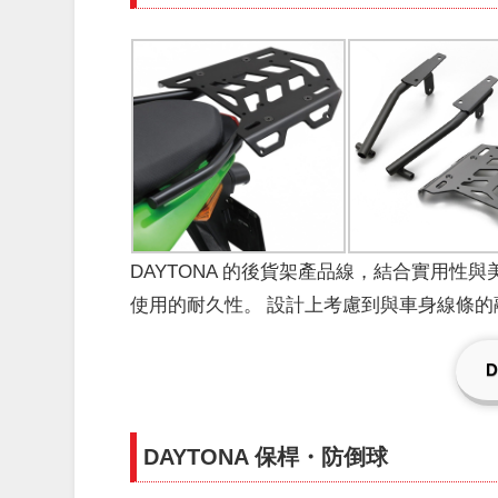
DAYTONA 的後貨架產品線，結合實用
使用的耐久性。
設計上考慮到與車身線條的
DAYTONA 保桿・防倒球