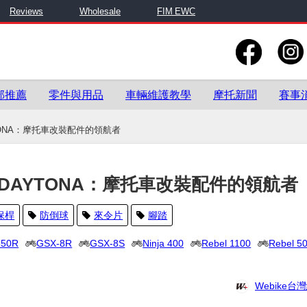
Reviews
Wholesale
FIM EWC
部推薦
零件與用品
車輛維護教學
摩托新聞
賽事
TONA：摩托車改裝配件的領航者
DAYTONA：摩托車改裝配件的領航者
保桿
防倒球
來令片
腳踏
650R
GSX-8R
GSX-8S
Ninja 400
Rebel 1100
Rebel 5
Webike台