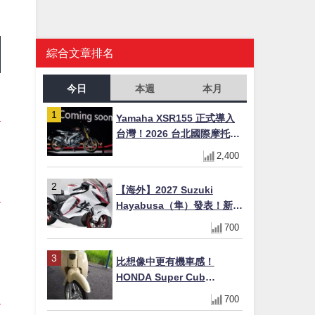
綜合文章排名
今日
本週
本月
Yamaha XSR155 正式導入
台灣！2026 台北國際摩托車
展亮相，70 週年紀念版
2,400
YZF-R 系列限量追加販售
【海外】2027 Suzuki
Hayabusa（隼）發表！新增
Special Edition 特仕版，全
700
新珍珠白塗裝與專屬配備登
場
比想像中更有機車感！
HONDA Super Cub
110【Webike愛車精選】
700