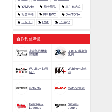
YAMAHA
騎士用品
車主有話說
改裝車輛
FIM EWC
DAYTONA
SUZUKI
EWC
Triumph
合作刊登媒體
小老婆汽機車
Bike IN 機車資
資訊網
訊網
Webike+ 動画
Webike+ 編輯
紹介
部
motoinfo
Motocyclelist
Heritage &
custom-
Legends
people