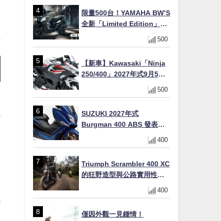
限量500台！YAMAHA BW’S
全新「Limited Edition」都
市探索限定色 GOOPiMADE
500
聯名包同步登場
【新車】Kawasaki「Ninja
250/400」2027年式9月5日
日本發售！新塗裝登場×價格
500
不變×輔助滑動式離合器
×LED頭燈標配
SUZUKI 2027年式
Burgman 400 ABS 發表！
8/18日本上市、支援E10汽油
400
售價98萬100日圓
Triumph Scrambler 400 XC
的狂野造型與公路實用性的
完美結合
400
僅因外觀一見鍾情！