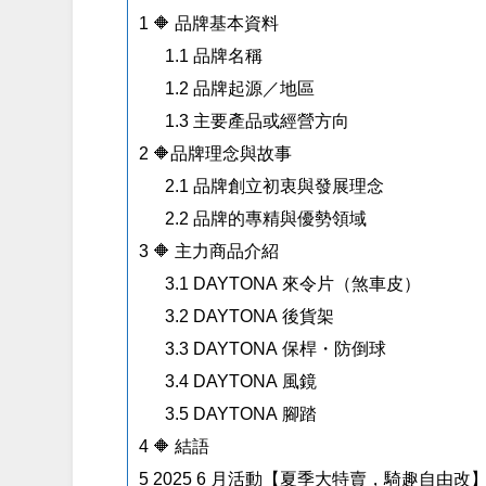
1
🔶 品牌基本資料
1.1
品牌名稱
1.2
品牌起源／地區
1.3
主要產品或經營方向
2
🔶品牌理念與故事
2.1
品牌創立初衷與發展理念
2.2
品牌的專精與優勢領域
3
🔶 主力商品介紹
3.1
DAYTONA 來令片（煞車皮）
3.2
DAYTONA 後貨架
3.3
DAYTONA 保桿・防倒球
3.4
DAYTONA 風鏡
3.5
DAYTONA 腳踏
4
🔶 結語
5
2025 6 月活動【夏季大特賣，騎趣自由改