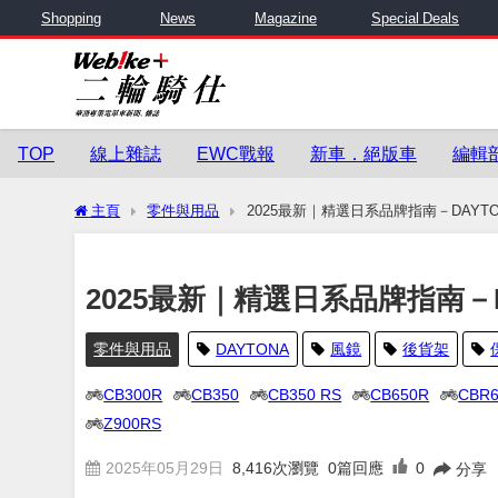
Shopping
News
Magazine
Special Deals
TOP
線上雜誌
EWC戰報
新車．絕版車
編輯
主頁
零件與用品
2025最新｜精選日系品牌指南－DAY
2025最新｜精選日系品牌指南－
零件與用品
DAYTONA
風鏡
後貨架
CB300R
CB350
CB350 RS
CB650R
CBR
Z900RS
2025年05月29日
8,416
次瀏覽
0篇回應
0
分享