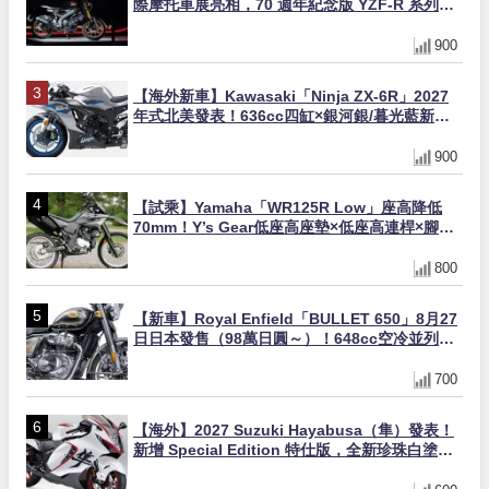
際摩托車展亮相，70 週年紀念版 YZF-R 系列限
量追加販售
900
【海外新車】Kawasaki「Ninja ZX-6R」2027
年式北美發表！636cc四缸×銀河銀/暮光藍新色
×KTRC/KIBS電控，11,599美元起
900
【試乘】Yamaha「WR125R Low」座高降低
70mm！Y’s Gear低座高座墊×低座高連桿×腳踏
著地感大幅改善，越野初學者推薦
800
【新車】Royal Enfield「BULLET 650」8月27
日日本發售（98萬日圓～）！648cc空冷並列雙
缸×虎眼指示燈×砲筒黑/戰艦藍兩色
700
【海外】2027 Suzuki Hayabusa（隼）發表！
新增 Special Edition 特仕版，全新珍珠白塗裝
與專屬配備登場