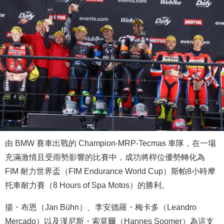
由 BMW 賽車出戰的 Champion-MRP-Tecmas 車隊，在一場
充滿激情且受雨勢影響的比賽中，成功將桿位優勢轉化為
FIM 耐力世界盃（FIM Endurance World Cup）斯帕8小時摩
托車耐力賽（8 Hours of Spa Motos）的勝利。
揚・布恩（Jan Bühn）、李安德羅・梅卡多（Leandro
Mercado）以及漢尼斯・索莫爾（Hannes Soomer）為這支