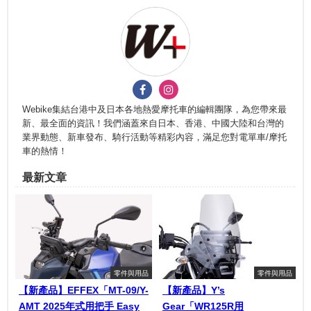
Webike集結台港中及日本各地熱愛摩托車的編輯團隊，為您帶來最
新、最全面的資訊！我們涵蓋來自日本、香港、中國大陸和台灣的
業界動態、新車發布、騎行活動等精彩內容，滿足您對電單車/摩托
車的熱情！
最新文章
零件與用品
零件與用品
【新產品】EFFEX「MT-09/Y-
【新產品】Y’s
AMT 2025年式用把手 Easy
Gear「WR125R用