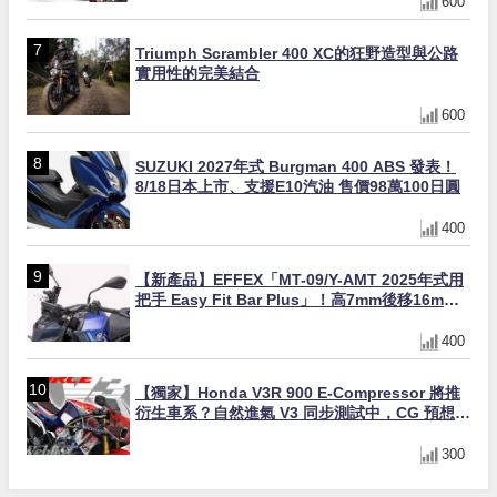
600
Triumph Scrambler 400 XC的狂野造型與公路
實用性的完美結合
600
SUZUKI 2027年式 Burgman 400 ABS 發表！
8/18日本上市、支援E10汽油 售價98萬100日圓
400
【新產品】EFFEX「MT-09/Y-AMT 2025年式用
把手 Easy Fit Bar Plus」！高7mm後移16mm
直上×三色×免換線組
400
【獨家】Honda V3R 900 E-Compressor 將推
衍生車系？自然進氣 V3 同步測試中，CG 預想曝
光！
300