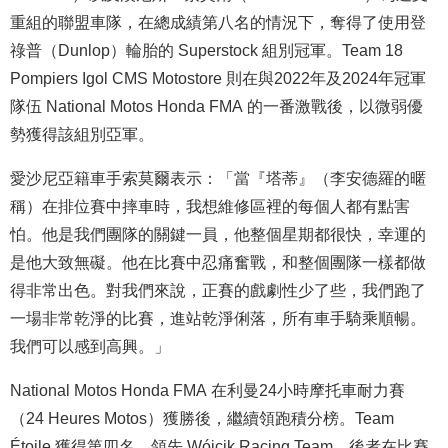
重組的聯盟車隊，在總成績第八名的情況下，奪得了使用登
祿普（Dunlop）輪胎的 Superstock 組別冠軍。Team 18
Pompiers Igol CMS Motostore 則在與2022年及2024年冠軍
隊伍 National Motos Honda FMA 的一番激戰後，以微弱優
勢獲得該組別亞軍。
愛沙尼亞籍車手索莫爾表示：「當『塔蒂』（李安德羅的暱
稱）在排位賽中摔車時，我想維修區裡的每個人都有點害
怕。他是我們團隊的關鍵一員，他整個星期都很快，幸運的
是他大致無礙。他在比賽中忍痛奮戰，和整個團隊一樣都做
得非常出色。對我們來說，正賽的戲劇性少了些，我們跑了
一場非常乾淨的比賽，進站乾淨俐落，所有車手騎乘順暢。
我們可以感到高興。」
National Motos Honda FMA 在利曼24小時摩托車耐力賽
（24 Heures Motos）獲勝後，繼續領跑積分榜。Team
Étoile 獲得第四名，領先 Wójcik Racing Team，後者在比賽