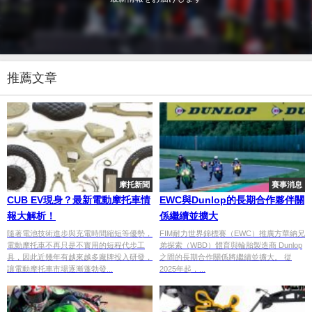
推薦文章
摩托新聞
賽事消息
CUB EV現身？最新電動摩托車情
EWC與Dunlop的長期合作夥伴關
報大解析！
係繼續並擴大
隨著電池技術進步與充電時間縮短等優勢，
FIM耐力世界錦標賽（EWC）推廣方華納兄
電動摩托車不再只是不實用的短程代步工
弟探索（WBD）體育與輪胎製造商 Dunlop
具，因此近幾年有越來越多廠牌投入研發，
之間的長期合作關係將繼續並擴大。 從
讓電動摩托車市場逐漸蓬勃發...
2025年起，...