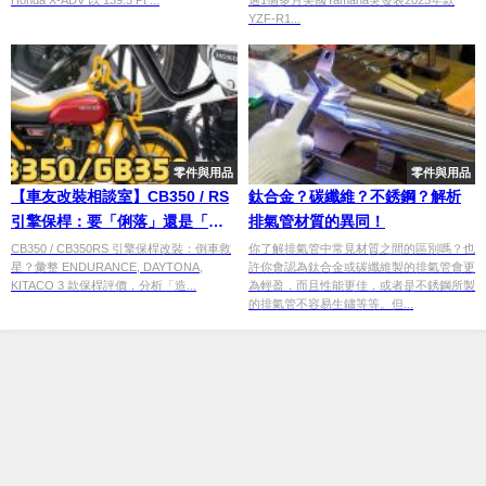
YZF-R1...
零件與用品
零件與用品
【車友改裝相談室】CB350 / RS
鈦合金？碳纖維？不銹鋼？解析
引擎保桿：要「俐落」還是「粗
排氣管材質的異同！
勇」？倒車救星與 DIY 安裝的真
CB350 / CB350RS 引擎保桿改裝：倒車救
你了解排氣管中常見材質之間的區別嗎？也
星？彙整 ENDURANCE, DAYTONA,
許你會認為鈦合金或碳纖維製的排氣管會更
實血淚｜台日車友評價匯總
KITACO 3 款保桿評價，分析「造...
為輕盈，而且性能更佳，或者是不銹鋼所製
的排氣管不容易生鏽等等。但...