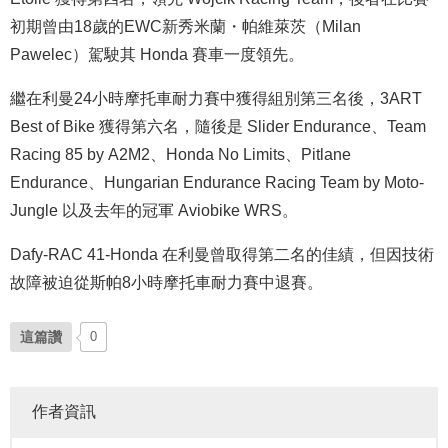
初期曾由18歲的EWC新秀米蘭・帕維萊茨（Milan
Pawelec）駕駛其 Honda 賽車一度領先。
繼在利曼24小時摩托車耐力賽中獲得組別第三名後，3ART
Best of Bike 獲得第六名，隨後是 Slider Endurance、Team
Racing 85 by A2M2、Honda No Limits、Pitlane
Endurance、Hungarian Endurance Racing Team by Moto-
Jungle 以及去年的冠軍 Aviobike WRS。
Dafy-RAC 41-Honda 在利曼曾取得第二名的佳績，但因技術
故障被迫從斯帕8小時摩托車耐力賽中退賽。
這篇讚
0
作者資訊