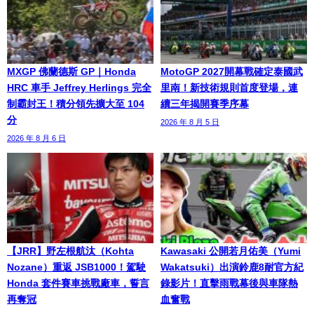
MXGP 佛蘭德斯 GP｜Honda
MotoGP 2027開幕戰確定泰國武
HRC 車手 Jeffrey Herlings 完全
里南！新技術規則首度登場，連
制霸封王！積分領先擴大至 104
續三年揭開賽季序幕
分
2026 年 8 月 5 日
2026 年 8 月 6 日
【JRR】野左根航汰（Kohta
Kawasaki 公開若月佑美（Yumi
Nozane）重返 JSB1000！駕駛
Wakatsuki）出演鈴鹿8耐官方紀
Honda 套件賽車挑戰廠車，誓言
錄影片！直擊雨戰幕後與車隊熱
再奪冠
血奮戰