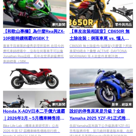
摩托新聞
零件與用品
【和歌山專欄】為什麼Rea與ZX-
【車友改裝相談室】CB650R 無
10R能持續稱霸WSBK？
土除改裝：俐落車尾 vs. 惱人泥
水，你選哪一邊？ ｜台日車友評
賽車手與車隊的優秀是理所當然 在現今的
CB650R 無土除套件(短牌架)怎麼選？想改
摩托車錦標賽中，沒有任何賽車手可以像
車尾怕噴水？彙整 ACTIVE, DAYTONA,
價匯總
Jonathan Rea這樣，長年在世界超級摩托
MORIWAKI 等 4 款套件真實評價，...
車錦標賽（SBK...
摩托新聞
新車．絕版車
Honda X-ADV日本二手價六連霸
說好的停售原來是升級？全新
｜2026年3月～5月機車轉售排行
Yamaha 2025 YZF-R1正式推出
榜 CBR1000RR-R FIREBLADE
且配備更新！
Bike Life Lab（機車未來研究所）公布
先前Yamaha宣布旗下公升級跑車YZF-R1
2026 年第 57 屆機車轉售價格排行榜，
市售版將停售，並只維持賽道版本後。在經
SP首度躋身前十
Honda X-ADV 以 139.5 Pt ...
過1個多月美國Yamaha突發表2025年款