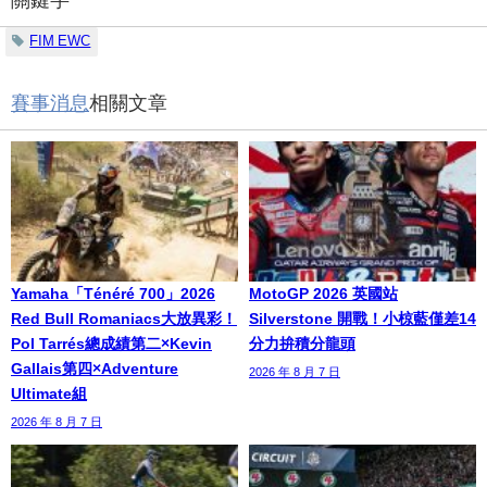
FIM EWC
賽事消息
相關文章
Yamaha「Ténéré 700」2026
MotoGP 2026 英國站
Red Bull Romaniacs大放異彩！
Silverstone 開戰！小椋藍僅差14
Pol Tarrés總成績第二×Kevin
分力拚積分龍頭
Gallais第四×Adventure
2026 年 8 月 7 日
Ultimate組
2026 年 8 月 7 日