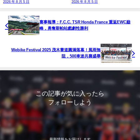
2026 年 8 月 5 日
2026 年 8 月 5 日
賽事報導：F.C.C. TSR Honda France 重返EWC巔
峰，勇奪斯帕站戲劇性勝利
Webike Festival 2025 茂木賽道圓滿落幕！風雨無
阻，500車迷共襄盛舉
この記事が気に入ったら
フォローしよう
最新情報をお届けします