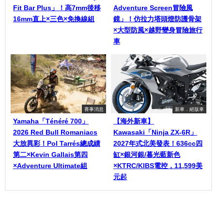
Fit Bar Plus」！高7mm後移
Adventure Screen冒險風
16mm直上×三色×免換線組
鏡」！仿拉力塔頭燈防護骨架
×大型防風×越野變身冒險旅行
車
賽事消息
新車．絕版車
Yamaha「Ténéré 700」
【海外新車】
2026 Red Bull Romaniacs
Kawasaki「Ninja ZX-6R」
大放異彩！Pol Tarrés總成績
2027年式北美發表！636cc四
第二×Kevin Gallais第四
缸×銀河銀/暮光藍新色
×Adventure Ultimate組
×KTRC/KIBS電控，11,599美
元起