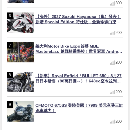
300
【海外】2027 Suzuki Hayabusa（隼）發表！
新增 Special Edition 特仕版，全新珍珠白塗裝
與專屬配備登場
200
義大利Motor Bike Expo首辦 MBE
Masterclass 越野騎乘學校！世界冠軍 Andrea
Verona 親自指導
200
【新車】Royal Enfield「BULLET 650」8月27
日日本發售（98萬日圓～）！648cc空冷並列雙
缸×虎眼指示燈×砲筒黑/戰艦藍兩色
200
CFMOTO 675SS 登陸美國！7999 美元享受三缸
跑車魅力！
200