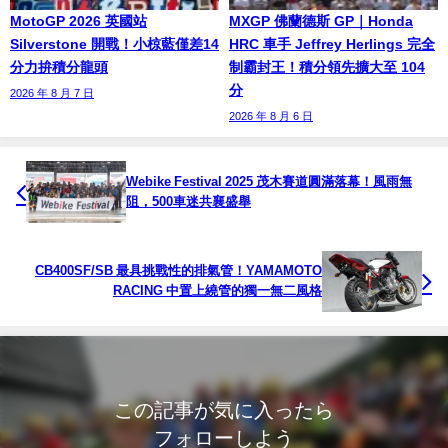
MotoGP 2026 英國站
MXGP 佛蘭德斯 GP｜Honda
Silverstone 開戰！小椋藍僅差14
HRC 車手 Jeffrey Herlings 完全
分力拚積分龍頭
制霸封王！積分領先擴大至 104
分
2026 年 8 月 7 日
2026 年 8 月 6 日
Webike Festival 2025 茂木賽道圓滿落幕！風雨無
阻，500車迷共襄盛舉
CB400SF/SB 最具挑戰性的排氣管！YAMAMOTO
RACING 中置上繞管的獨一無二風格
この記事が気に入ったら
フォローしよう