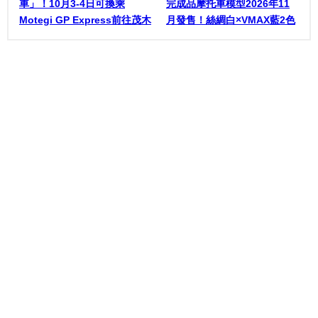
車」！10月3-4日可換乘
完成品摩托車模型2026年11
Motegi GP Express前往茂木
月發售！絲綢白×VMAX藍2色