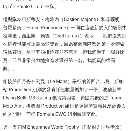
Lycée Sainte Claire 車隊。
繼與隊友巴斯蒂安・梅雅內（Bastien Mejane）和菲爾明・
普羅多姆（Firmin Prodhomme）一同在這全新的入門級別中
獲勝後，西里爾・勒魯（Cyril Leroux）表示：「我們沒想到
在這裡也能登上最高頒獎台，因為整個團隊都是第一次體驗
這條賽道。星期五的排位賽並不完美，但我們跑了一場好比
賽，並且非常努力地推進才獲得第一名。我們真的很高
興。」
相較於四月份在利曼（Le Mans）舉行的首回合比賽，斯帕
站 Production 組別的參賽隊伍數量增加了一倍。波蘭新軍
Flying Buffs M3 Racing 獲得第四名，緊隨其後的是 Team
Moto Ain，後者因 Production 組別是更經濟實惠且易於參與
的入門點，而從 Formula EWC 組別轉戰至此。
另一支 FIM Endurance World Trophy（FIM耐力世界獎盃）