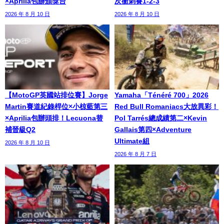
×Aprilia包辦頒獎台
次衝刺賽1-2-3
2026 年 8 月 10 日
2026 年 8 月 10 日
【MotoGP英國站排位賽】Jorge
Yamaha「Ténéré 700」2026
Martin賽道紀錄桿位×小椋藍第三
Red Bull Romaniacs大放異彩！
×Aprilia包辦頭排！Lecuona替
Pol Tarrés總成績第二×Kevin
補晉級Q2
Gallais第四×Adventure
Ultimate組
2026 年 8 月 10 日
2026 年 8 月 7 日