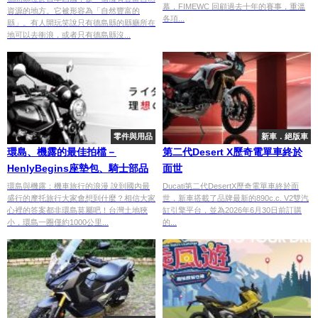
幕，FIMEWC 回顧過去十年的賽事，重溫
資源的地方。它被形容為「自然豐富的
各項...
縣」。有人開玩笑說只有德島縣的縣廳所在
地可以去衝浪，或者只有德島縣沒...
零件與用品
新車．絕版車
環島、機露的最佳拍檔－
第二代Desert X歷奇電單車終於
HenlyBegins座墊包、騎士部品
面世
環島與機露：機車旅行的浪漫 說到國內最
Ducati第二代DesertX歷奇電單車終於面
盛行的摩托旅行大家會想到什麼？相信大家
世，新車搭載了品牌最新的890c.c. V2雙汽
心裡的答案都非環島莫屬吧！台灣土地狹
缸引擎平台，並為2026年6月30日前訂購
小，環島一圈僅約1000公里...
的...