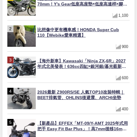
70mm！Y’s Gear低座高座墊×低座高連桿×腳踏
著地感大幅改善，越野初學者推薦
1,100
比想像中更有機車感！HONDA Super Cub
110【Webike愛車精選】
900
【海外新車】Kawasaki「Ninja ZX-6R」2027
年式北美發表！636cc四缸×銀河銀/暮光藍新色
×KTRC/KIBS電控，11,599美元起
600
2026最新 Z900RS/SE 人氣TOP10改裝特輯｜
BEET排氣管、OHLINS後避震、ARCHI坐墊
400
【新產品】EFFEX「MT-09/Y-AMT 2025年式用
把手 Easy Fit Bar Plus」！高7mm後移16mm
直上×三色×免換線組