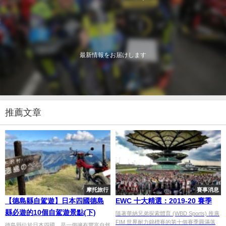
最新情報をお届けします
推薦文章
摩托旅行
賽事消息
【德島縣自駕遊】日本四國德島
EWC 十大精選：2019-20 賽季
縣必遊的10個自駕遊景點(下)
隨著華納兄弟探索體育 (WBD Sports) 推廣
FIM 世界耐力錦標賽的第十個賽季圓滿落
德島縣位於日本四國，是一個擁有豐富自然