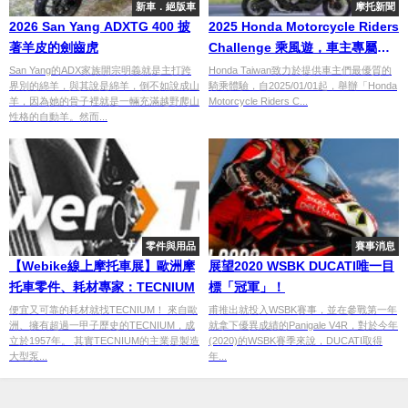
新車．絕版車
摩托新聞
2026 San Yang ADXTG 400 披
2025 Honda Motorcycle Riders
著羊皮的劍齒虎
Challenge 乘風遊，車主專屬活
動即刻開跑
San Yang的ADX家族開宗明義就是主打跨
Honda Taiwan致力於提供車主們最優質的
界別的綿羊，與其說是綿羊，倒不如說成山
騎乘體驗，自2025/01/01起，舉辦「Honda
羊，因為她的骨子裡就是一輛充滿越野爬山
Motorcycle Riders C...
性格的自動羊。然而...
零件與用品
賽事消息
【Webike線上摩托車展】歐洲摩
展望2020 WSBK DUCATI唯一目
托車零件、耗材專家：TECNIUM
標「冠軍」！
便宜又可靠的耗材就找TECNIUM！ 來自歐
甫推出就投入WSBK賽事，並在參戰第一年
洲、擁有超過一甲子歷史的TECNIUM，成
就拿下優異成績的Panigale V4R，對於今年
立於1957年。 其實TECNIUM的主業是製造
(2020)的WSBK賽季來說，DUCATI取得
大型泵...
年...