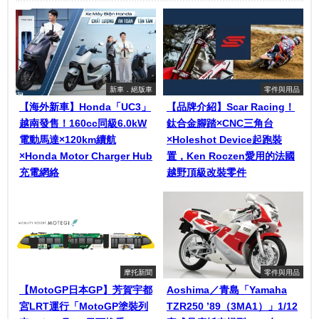
新車．絕版車
零件與用品
【海外新車】Honda「UC3」
【品牌介紹】Scar Racing！
越南發售！160cc同級6.0kW
鈦合金腳踏×CNC三角台
電動馬達×120km續航
×Holeshot Device起跑裝
×Honda Motor Charger Hub
置，Ken Roczen愛用的法國
充電網絡
越野頂級改裝零件
摩托新聞
零件與用品
【MotoGP日本GP】芳賀宇都
Aoshima／青島「Yamaha
宮LRT運行「MotoGP塗裝列
TZR250 ’89（3MA1）」1/12