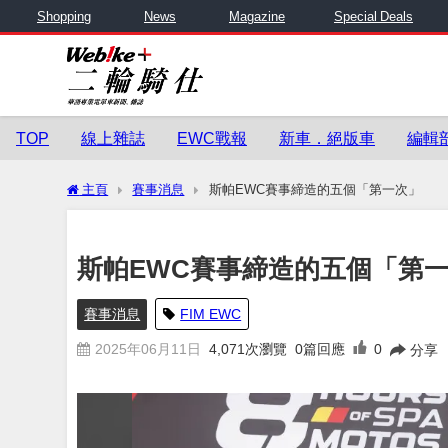
Shopping
News
Magazine
Special Deals
TOP
線上雜誌
EWC戰報
新車．絕版車
編輯
主頁
賽事消息
斯帕EWC賽事締造的五個「第一次」
斯帕EWC賽事締造的五個「第
賽事消息
FIM EWC
2025年06月11日
4,071
次瀏覽
0篇回應
0
分享