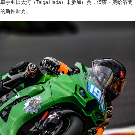
e 車隊的車手羽田太河（Taiga Hada）未參加正賽，傑森・奧哈洛蘭
名第一的斯帕新秀。