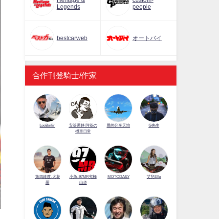
Heritage &
custom-
Legends
people
bestcarweb
オートバイ
合作刊登騎士/作家
LeeBerlin
安筌運轉 阿筌の
展的分享天地
G先生
機車日常
第四維度-火花
小魚-97MR究極
MOTODAILY
艾兒Elle
羅
山道