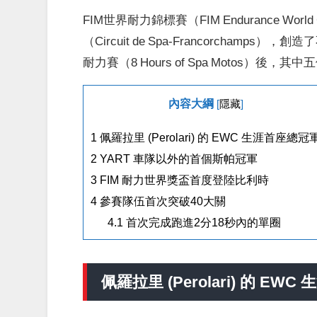
FIM世界耐力錦標賽（FIM Endurance Wo
（Circuit de Spa-Francorcha
耐力賽（8 Hours of Spa Motos）後
內容大綱
[
隱藏
]
1
佩羅拉里 (Perolari) 的 EWC 生涯首座總冠
2
YART 車隊以外的首個斯帕冠軍
3
FIM 耐力世界獎盃首度登陸比利時
4
參賽隊伍首次突破40大關
4.1
首次完成跑進2分18秒內的單圈
佩羅拉里 (Perolari) 的 EW