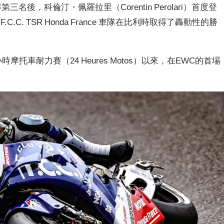
名後，科倫汀・佩羅拉里（Corentin Perolari）首度登
C. TSR Honda France 車隊在比利時取得了轟動性的勝
摩托車耐力賽（24 Heures Motos）以來，在EWC的首場