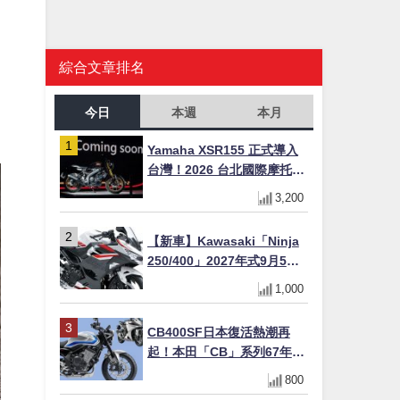
綜合文章排名
今日
本週
本月
Yamaha XSR155 正式導入
台灣！2026 台北國際摩托車
展亮相，70 週年紀念版
3,200
YZF-R 系列限量追加販售
【新車】Kawasaki「Ninja
250/400」2027年式9月5日
日本發售！新塗裝登場×價格
1,000
不變×輔助滑動式離合器
×LED頭燈標配
CB400SF日本復活熱潮再
起！本田「CB」系列67年傳
奇解密 與CBR差異一次搞懂
800