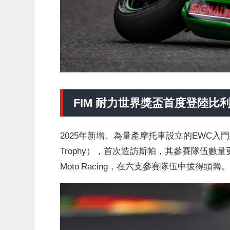
FIM 耐力世界獎盃首度登陸比
2025年新增、為量產摩托車設立的EWC入門級別—
Trophy），首次造訪斯帕，其參賽隊伍數量更
Moto Racing，在六支參賽隊伍中拔得頭籌