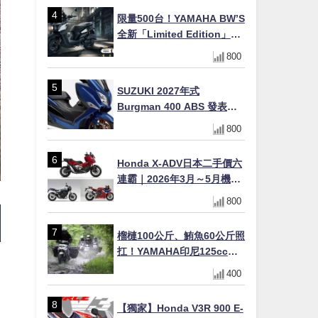
限量500台！YAMAHA BW’S
全新「Limited Edition」都
市探索限定色 GOOPiMADE
800
聯名包同步登場
SUZUKI 2027年式
Burgman 400 ABS 發表！
8/18日本上市、支援E10汽油
800
售價98萬100日圓
Honda X-ADV日本二手價六
連霸｜2026年3月～5月機車
轉售排行榜 CBR1000RR-R
800
FIREBLADE SP首度躋身前
十
榴槤100公斤、鮪魚60公斤照
扛！YAMAHA印尼125cc速
克達Gear Ultima 2740公里
400
耐操實測
【獨家】Honda V3R 900 E-