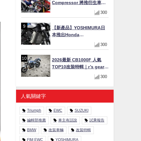
Compressor 將推衍生車
系？自然進氣 V3 同步測試
300
中，CG 預想曝光！
【新產品】YOSHIMURA日
本推出Honda
CB1000F/CB1000 HORNET
300
專用水箱護網，六角網紋設
計質感升級
2026最新 CB1000F 人氣
TOP10改裝特輯｜r’s gear鈦
合金排氣管、OHLINS TTX
300
後避震、HONDA頭燈整流罩
人氣關鍵字
Triumph
EWC
SUZUKI
編輯部推薦
車主有話說
試乘報告
BMW
改裝車輛
改裝特輯
FIM EWC
YOSHIMURA