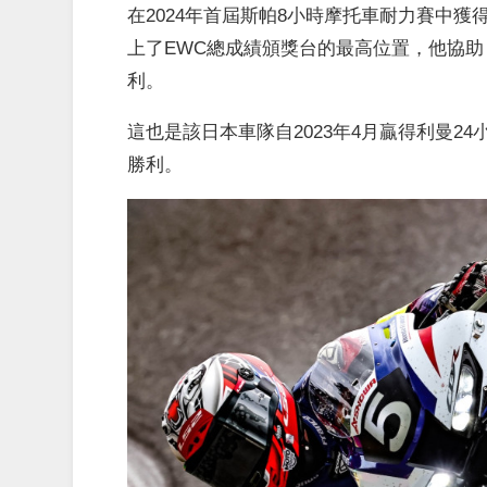
在2024年首屆斯帕8小時摩托車耐力賽中獲得第三
上了EWC總成績頒獎台的最高位置，他協助 F.C.
利。
這也是該日本車隊自2023年4月贏得利曼24小時
勝利。