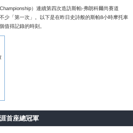
rld Championship）連續第四次造訪斯帕-弗朗科爾尚賽道
mps），創造了不少「第一次」。以下是在昨日史詩般的斯帕8小時摩托車
，其中五個值得記錄的時刻。
軍
C 生涯首座總冠軍