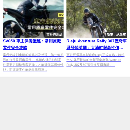
零件與用品
新車．絕版車
SV650 車主保養聖經：常用原廠
Rieju Aventura Rally 307歷奇車
零件完全攻略
系登陸英國：大油缸與高性價比
之選
當我們談到車輛的維修以及整理，第一個想
西班牙電單車製造商Rieju正式宣佈，將符
到的往往是原廠零件。 車輛內外的細部零
合A2牌照規格的全新歷奇車型Aventura
件需要定期檢查與更換，才能確保其最佳性
Rally 307及307R引進英國市場。...
能，而原廠零件能夠提供與車...