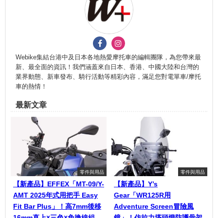
Webike集結台港中及日本各地熱愛摩托車的編輯團隊，為您帶來最
新、最全面的資訊！我們涵蓋來自日本、香港、中國大陸和台灣的
業界動態、新車發布、騎行活動等精彩內容，滿足您對電單車/摩托
車的熱情！
最新文章
零件與用品
零件與用品
【新產品】EFFEX「MT-09/Y-
【新產品】Y’s
AMT 2025年式用把手 Easy
Gear「WR125R用
Fit Bar Plus」！高7mm後移
Adventure Screen冒險風
16mm直上×三色×免換線組
鏡」！仿拉力塔頭燈防護骨架