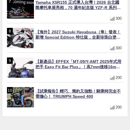
Yamaha XSR155 正式導入台灣！2026 台北國
際摩托車展亮相，70 週年紀念版 YZF-R 系列限
量追加販售
300
【海外】2027 Suzuki Hayabusa（隼）發表！
新增 Special Edition 特仕版，全新珍珠白塗裝
與專屬配備登場
300
【新產品】EFFEX「MT-09/Y-AMT 2025年式用
把手 Easy Fit Bar Plus」！高7mm後移16mm
直上×三色×免換線組
200
【試乘報告】輕巧、簡約又強勁！騎乘時完全不
需擔心！ TRIUMPH Speed 400
200