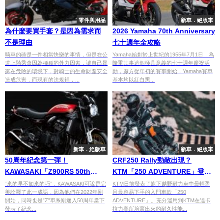
零件與用品
新車．絕版車
為什麼要買手套？是因為需求而
2026 Yamaha 70th Anniversary
不是理由
七十週年全攻略
騎車的確是一件相當快樂的事情，但是在公
Yamaha始創於上世紀的1955年7月1日，為
道上騎乘會因為種種的外力因素，讓自己暴
隆重其事這個極具意義的七十週年慶祝活
露在危險的環境下，對騎士的生命財產安全
動，廠方從年初的賽事開始，Yamaha賽車
造成危害，而現有的法規裡，...
基本均以紅白黑...
新車．絕版車
新車．絕版車
50周年紀念第一彈！
CRF250 Rally勁敵出現？
KAWASAKI「Z900RS 50th
KTM「250 ADVENTURE」登
Anniversary」
場！
“來的早不如來的巧”，KAWASAKI可說是完
KTM日前發表了旗下越野耐力車中最輕盈
美詮釋了此一成語，因為他們在2022年剛
且最容易下手的入門車款「250
開始，同時也是”Z”車系剛邁入50周年當下
ADVENTURE」。充分運用到KTM在達卡
發表了紀念...
拉力賽所培育出來的耐久性能...