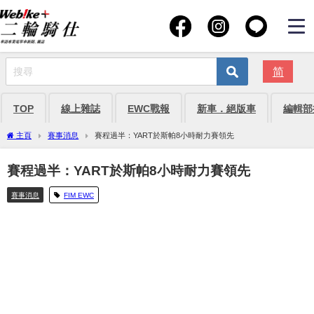
简
TOP
線上雜誌
EWC戰報
新車．絕版車
編輯部
主頁
賽事消息
賽程過半：YART於斯帕8小時耐力賽領先
賽程過半：YART於斯帕8小時耐力賽領先
賽事消息
FIM EWC