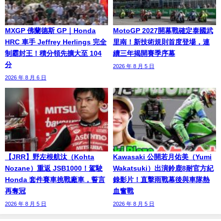
MXGP 佛蘭德斯 GP｜Honda
MotoGP 2027開幕戰確定泰國武
HRC 車手 Jeffrey Herlings 完全
里南！新技術規則首度登場，連
制霸封王！積分領先擴大至 104
續三年揭開賽季序幕
分
2026 年 8 月 5 日
2026 年 8 月 6 日
【JRR】野左根航汰（Kohta
Kawasaki 公開若月佑美（Yumi
Nozane）重返 JSB1000！駕駛
Wakatsuki）出演鈴鹿8耐官方紀
Honda 套件賽車挑戰廠車，誓言
錄影片！直擊雨戰幕後與車隊熱
再奪冠
血奮戰
2026 年 8 月 5 日
2026 年 8 月 5 日