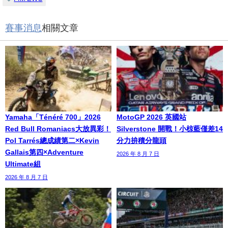
賽事消息
相關文章
Yamaha「Ténéré 700」2026
MotoGP 2026 英國站
Red Bull Romaniacs大放異彩！
Silverstone 開戰！小椋藍僅差14
Pol Tarrés總成績第二×Kevin
分力拚積分龍頭
Gallais第四×Adventure
2026 年 8 月 7 日
Ultimate組
2026 年 8 月 7 日