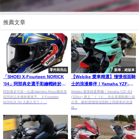
推薦文章
零件與用品
新車．絕版車
「SHOEI X-Fourteen NORICK
【Webike 愛車精選】憧憬假面騎
’04」阿部典史選手彩繪帽終於推
士的浪漫夥伴！Yamaha YZF-R3
出！
(320cc) 車主「くうむ」先生長途
阿部典史可是一位連Valentino Rossi都非常
Webike 愛車精選專欄！Yamaha YZF-R3
崇拜的日本傳奇賽車手。 X-Fourteen
(320cc) 車主「くうむ」先生真實騎乘心得
旅行心得分享
NORICK '04 大家久等了！ ...
分享。解析因憧憬假面騎士而購車的浪漫
故...