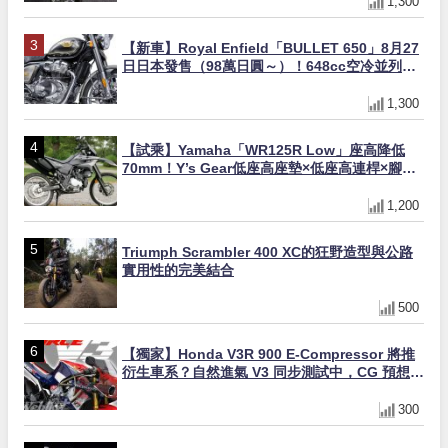
1,300
【新車】Royal Enfield「BULLET 650」8月27
日日本發售（98萬日圓～）！648cc空冷並列雙
缸×虎眼指示燈×砲筒黑/戰艦藍兩色
1,300
【試乘】Yamaha「WR125R Low」座高降低
70mm！Y’s Gear低座高座墊×低座高連桿×腳踏
著地感大幅改善，越野初學者推薦
1,200
Triumph Scrambler 400 XC的狂野造型與公路
實用性的完美結合
500
【獨家】Honda V3R 900 E-Compressor 將推
衍生車系？自然進氣 V3 同步測試中，CG 預想曝
光！
300