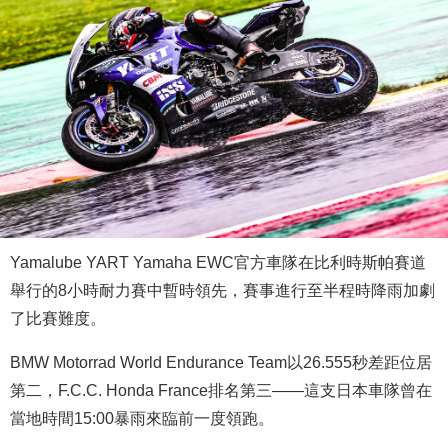
Yamalube YART Yamaha EWC官方車隊在比利時斯帕賽道
舉行的8小時耐力賽中暫時領先，賽事進行至半程時降雨加劇
了比賽難度。
BMW Motorrad World Endurance Team以26.555秒差距位居
第二，F.C.C. Honda France排名第三——這支日本車隊曾在
當地時間15:00暴雨來臨前一度領跑。