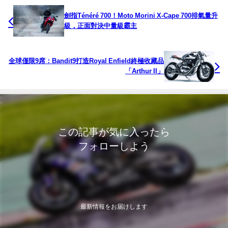
劍指Ténéré 700！Moto Morini X-Cape 700排氣量升
級，正面對決中量級霸主
全球僅限9席：Bandit9打造Royal Enfield終極收藏品
「Arthur II」
この記事が気に入ったら
フォローしよう
最新情報をお届けします