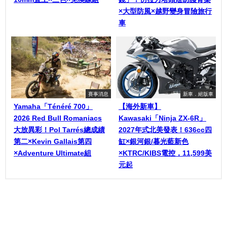
×大型防風×越野變身冒險旅行
車
賽事消息
新車．絕版車
Yamaha「Ténéré 700」
【海外新車】
2026 Red Bull Romaniacs
Kawasaki「Ninja ZX-6R」
大放異彩！Pol Tarrés總成績
2027年式北美發表！636cc四
第二×Kevin Gallais第四
缸×銀河銀/暮光藍新色
×Adventure Ultimate組
×KTRC/KIBS電控，11,599美
元起