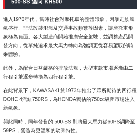
500-SS 邁向 KH500
進入
1970年代，當時社會對摩托車的整體印象，因暴走族風
氣盛行、非法改裝氾濫及交通事故頻繁等因素，讓摩托車形
象極為負面。各大製造商開始推廣安全駕駛，並調整產品開
發方向，從單純追求最大馬力轉向為強調更從容易駕馭的騎
乘體驗。
此外，為配合日益嚴格的排放法規，大型車款市場逐漸由二
行程引擎逐步轉換為四行程引擎。
在此背景下，KAWASAKI 於1973年推出了眾所期待的四行程
DOHC 4汽缸750RS，為HONDA獨佔的750cc級距市場注入
新氣象。
與此同時，同年發售的 500-SS 則將最大馬力從60PS調降至
59PS，營造為更溫和的騎乘特性。