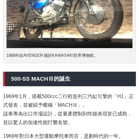
1968年款AVENGER 攝於KAWASAKI世界博物館。
500-SS MACHⅢ的誕生
1969年1月，搭載500ccc二行程並列三汽缸引擎的「H1」正
式發表，並被賦予暱稱「MACHⅢ」。
該車專為出口市場設計，從量產體制到性能表現皆已成熟，
並以驚人的加速性能打響名號。
1969年對日本大型運動摩托車而言，是劃時代的一年。