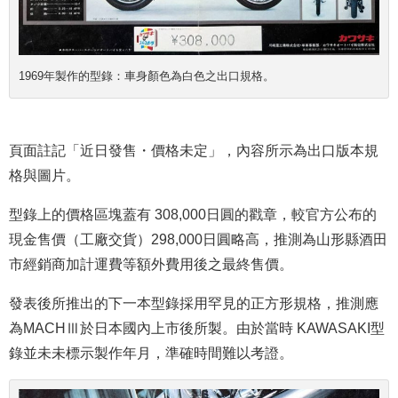
1969年製作的型錄：車身顏色為白色之出口規格。
頁面註記「近日發售・價格未定」，內容所示為出口版本規
格與圖片。
型錄上的價格區塊蓋有 308,000日圓的戳章，較官方公布的
現金售價（工廠交貨）298,000日圓略高，推測為山形縣酒田
市經銷商加計運費等額外費用後之最終售價。
發表後所推出的下一本型錄採用罕見的正方形規格，推測應
為MACHⅢ於日本國內上市後所製。由於當時 KAWASAKI型
錄並未未標示製作年月，準確時間難以考證。