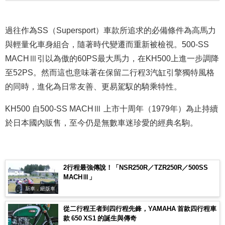
過往作為SS（Supersport）車款所追求的必備條件為高馬力
與輕量化車身組合，隨著時代變遷而重新被檢視。500-SS
MACHⅢ引以為傲的60PS最大馬力，在KH500上進一步調降
至52PS。然而這也意味著在保留二行程3汽缸引擎獨特風格
的同時，進化為日常友善、更易駕馭的騎乘特性。
KH500 自500-SS MACHⅢ 上市十周年（1979年）為止持續
於日本國內販售，至今仍是無數車迷珍愛的經典名駒。
2行程最強傳說！「NSR250R／TZR250R／500SS
MACHⅢ」
新車．絕版車
從二行程王者到四行程先鋒，YAMAHA 首款四行程車
款 650 XS1 的誕生與傳奇