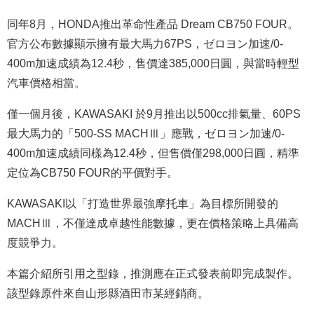
同年8月，HONDA推出革命性產品 Dream CB750 FOUR。
官方公布數據顯示擁有最大馬力67PS，ゼロヨン加速/0-
400m加速成績為12.4秒，售價達385,000日圓，與當時輕型
汽車價格相當。
僅一個月後，KAWASAKI 於9月推出以500cc排氣量、60PS
最大馬力的「500-SS MACHⅢ」應戰，ゼロヨン加速/0-
400m
加速成績同樣為12.4秒，但售價僅298,000日圓，精準
定位為CB750 FOUR的平價對手。
KAWASAKI以「打造世界最強摩托車」為目標所開發的
MACHⅢ，
不僅達成卓越性能數據，更在價格策略上具備高
度競爭力。
本篇介紹所引用之型錄，推測應在正式發表前即完成製作。
該型錄原件來自山形縣酒田市某經銷商。