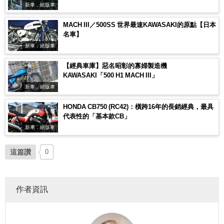
新車．絕版車
MACH III／500SS 世界最速KAWASAKI的原點【日本
名車】
新車．絕版車
【經典車庫】惡名昭彰的寡婦製造機
KAWASAKI「500 H1 MACH III」
新車．絕版車
HONDA CB750 (RC42)：橫跨16年的長銷經典，最具
代表性的「基本款CB」
新車．絕版車
這篇讚
0
作者資訊