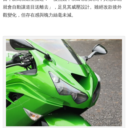
就會自動讓道目送離去」，足見其威壓設計。雖經改款後外
觀變化，但存在感與魄力絲毫未減。