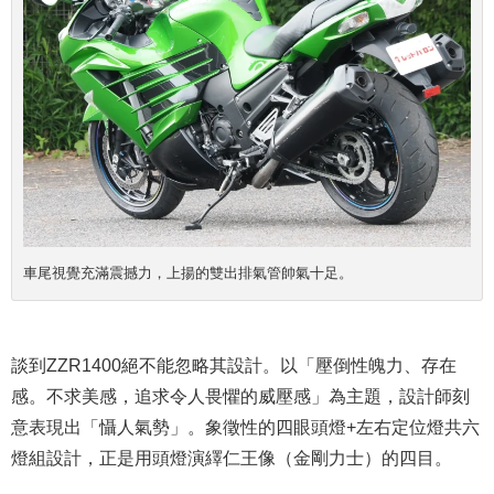
車尾視覺充滿震撼力，上揚的雙出排氣管帥氣十足
。
談到ZZR1400絕不能忽略其設計。以「壓倒性魄力、存在
感。不求美感，追求令人畏懼的威壓感」為主題，設計師刻
意表現出「懾人氣勢」。象徵性的四眼頭燈+左右定位燈共六
燈組設計，正是用頭燈演繹仁王像（金剛力士）的四目。