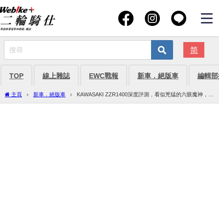
简
TOP
線上雜誌
EWC戰報
新車．絕版車
編輯部
主頁
新車．絕版車
KAWASAKI ZZR1400深度評測，看似兇猛的六眼魔神，竟
是頭溫柔巨獸