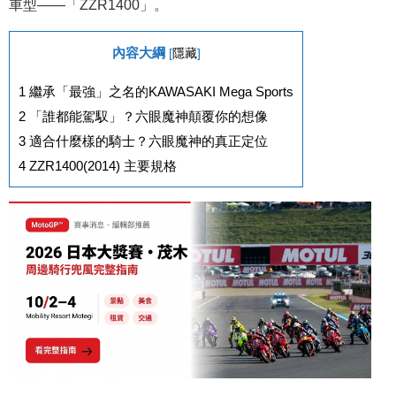
車型——「ZZR1400」。
內容大綱
[
隱藏
]
1
繼承「最強」之名的KAWASAKI Mega Sports
2
「誰都能駕馭」？六眼魔神顛覆你的想像
3
適合什麼樣的騎士？六眼魔神的真正定位
4
ZZR1400(2014) 主要規格