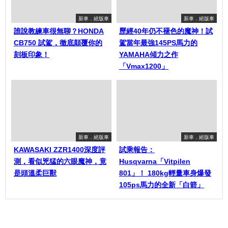
新車．絕版車
新車．絕版車
誰說教練車很無聊？HONDA
歷經40年仍不褪色的魔神！試
CB750 試駕，徹底顛覆你的
駕當年最強145PS馬力的
刻板印象！
YAMAHA傾力之作
「Vmax1200」
新車．絕版車
新車．絕版車
KAWASAKI ZZR1400深度評
試乘報告：
測，看似兇猛的六眼魔神，竟
Husqvarna「Vitpilen
是頭溫柔巨獸
801」！ 180kg輕量車身爆發
105ps馬力的全新「白箭」