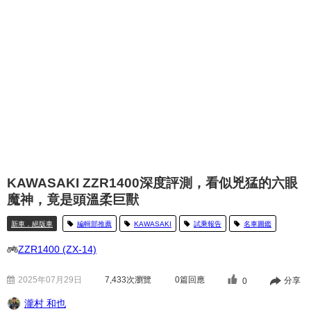
KAWASAKI ZZR1400深度評測，看似兇猛的六眼
魔神，竟是頭溫柔巨獸
新車．絕版車
編輯部推薦
KAWASAKI
試乘報告
名車圖鑑
ZZR1400 (ZX-14)
2025年07月29日
7,433
次瀏覽
0篇回應
分享
0
瀧村 和也