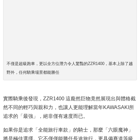
不僅是超級跑車，更以全方位潛力令人驚豔的ZZR1400，基本上除了越
野外，任何騎乘場景都能勝任
實際騎乘後發現，ZZR1400 這龐然巨物竟然展現出與體格截
然不同的輕巧與親和力，也讓人更能理解當年KAWASAKI所
追求的「最強」，絕非僅有速度而已。
如果你是追求「全能旅行車款」的騎士，那麼「六眼魔神」
將是極佳選擇。它不僅僅能勝任長途旅行，更具備賽道等級