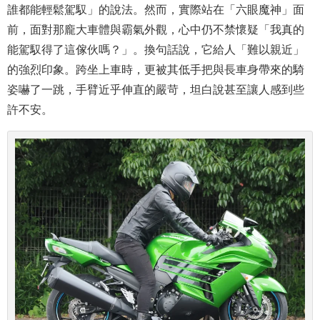
誰都能輕鬆駕馭」的說法。然而，實際站在「六眼魔神」面
前，面對那龐大車體與霸氣外觀，心中仍不禁懷疑「我真的
能駕馭得了這傢伙嗎？」。換句話說，它給人「難以親近」
的強烈印象。跨坐上車時，更被其低手把與長車身帶來的騎
姿嚇了一跳，手臂近乎伸直的嚴苛，坦白說甚至讓人感到些
許不安。