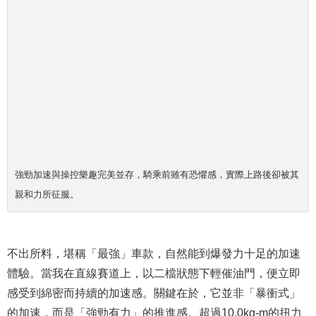
強勁加速與操控樂趣完美並存，騎乘前雖有恐懼感，實際上路後卻被其
親和力所征服。
不出所料，
堪稱
「最強」車款，自然能到爆發力十足的加速
體驗。當我在直線賽道上，以二檔狀態下輕催油門，便立即
感受到綿密而持續的加速感。關鍵在於，它並非
「
暴衝式
」
的加速，而是「強勁有力」的推進感。超過10.0kg-m的扭力