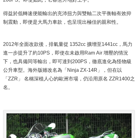
得益於低轉速便能輸出的充沛扭力與雙軸二次平衡軸有效抑
制震動，即便是大馬力車款，也呈現出極佳的親和性。
2012年全面改款後，排氣量從 1352cc 擴增至1441cc，馬力
進一步提升了約10PS，即使在未啟用Ram Air 增壓的情況
下，也具備同等輸出，即可達
到
200PS，徹底進化為怪物級
公升車型。海外版雖改名為「Ninja ZX-14R」，但在以
「ZZR」 名稱深植人心的歐洲市場，仍沿用原名 ZZR1400之
名。