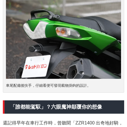
車尾配備後扶手，仔細看便可發現載物掛鉤的設計。
「誰都能駕馭」
？六眼魔神顛覆你的想像
還記得早年在車行工作時，曾聽聞「ZZR1400 出奇地好騎，