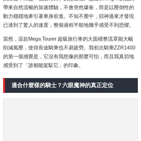
帶來自然流暢的加速體驗
，不會突然爆衝，而是以壓倒性的
動力穩穩地牽引著車身前進。不知不覺中，回神過來才發現
已達到了驚人的速度，整個過程平順地幾乎感受不到恐懼。
當然，這款Mega Tourer 超級旅行車的大面積整流罩能大幅
削減風壓，使得長途騎乘也不易疲勞。我初次騎乘ZZR1400
的
第一個感覺是，它沒有我想像的那麼可怕，而且我真切地
感受到了
「誰都能駕馭它」的印象。
適合什麼樣的騎士？六眼魔神的真正定位