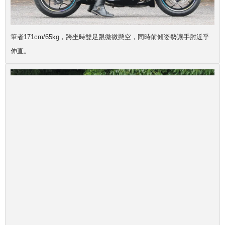
筆者171cm/65kg，跨坐時雙足跟微微懸空，同時前傾姿勢讓手肘近乎
伸直。