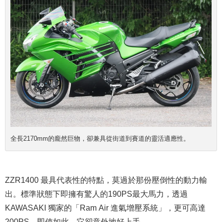
全長2170mm的龐然巨物，卻兼具從街道到賽道的靈活適應性
。
ZZR1400 最具代表性的特點，莫過於那份壓倒性的動力輸
出。標準狀態下即擁有驚人的190PS最大馬力，透過
KAWASAKI 獨家的「Ram Air 進氣增壓系統」，更可高達
200PS。即使如此，它卻意外地好上手。