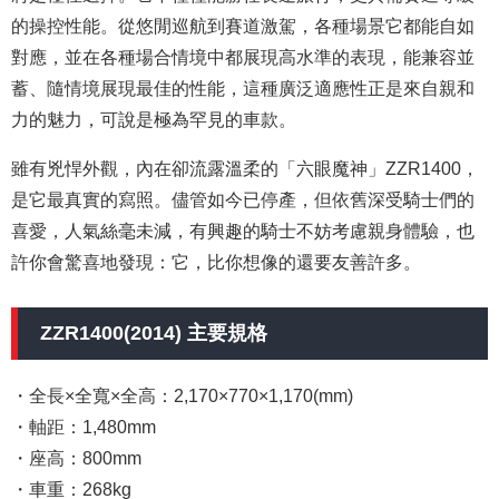
的操控性能。從悠閒巡航到賽道激駕，各種場景它都能自如
對應，並在各種場合情境中都展現高水準的表現，能兼容並
蓄、隨情境展現最佳的性能，這種廣泛適應性正是來自親和
力的魅力，可說是極為罕見的車款。
雖有兇悍外觀，
內在卻流露溫柔的「六眼魔神」ZZR1400，
是它最真實的寫照。儘管如今已停產，但依舊深受騎士們的
喜愛，人氣絲毫未減
，
有興趣的騎士不妨考慮親身體驗，也
許你會驚喜地發現：它，比你想像的還要友善許多。
ZZR1400(2014) 主要規格
・全長×全寬×全高：2,170×770×1,170(mm)
・軸距：1,480mm
・座高：800mm
・車重：268kg