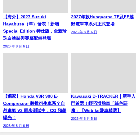
【海外】2027 Suzuki
2027年款Husqvarna TE及FE越
Hayabusa（隼）發表！新增
野電單車系列正式登場
Special Edition 特仕版，全新珍
2026 年 8 月 6 日
珠白塗裝與專屬配備登場
2026 年 8 月 6 日
【獨家】Honda V3R 900 E-
Kawasaki D-TRACKER｜新手入
Compressor 將推衍生車系？自
門首選！輕巧滑胎車「綠色惡
然進氣 V3 同步測試中，CG 預想
魔」【Webike愛車精選】
曝光！
2026 年 8 月 5 日
2026 年 8 月 6 日