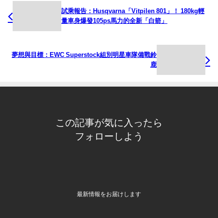
試乘報告：Husqvarna「Vitpilen 801」！ 180kg輕
量車身爆發105ps馬力的全新「白箭」
夢想與目標：EWC Superstock組別明星車隊備戰鈴
鹿
この記事が気に入ったら
フォローしよう
最新情報をお届けします