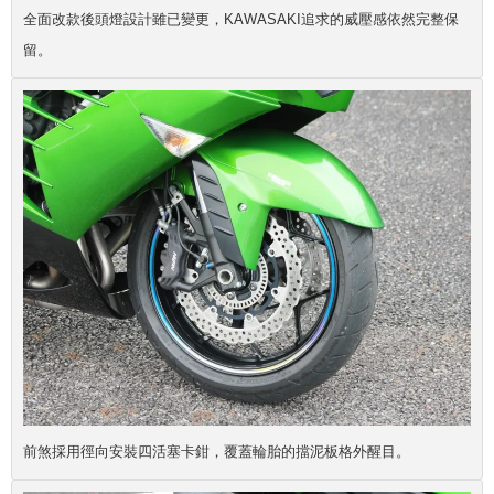
全面改款後頭燈設計雖已變更，KAWASAKI追求的威壓感依然完整保
留。
前煞採用徑向安裝四活塞卡鉗，覆蓋輪胎的擋泥板格外醒目。