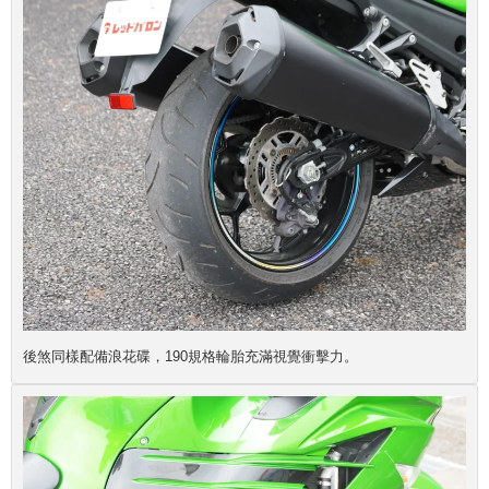
後煞同樣配備浪花碟，190規格輪胎充滿視覺衝擊力。