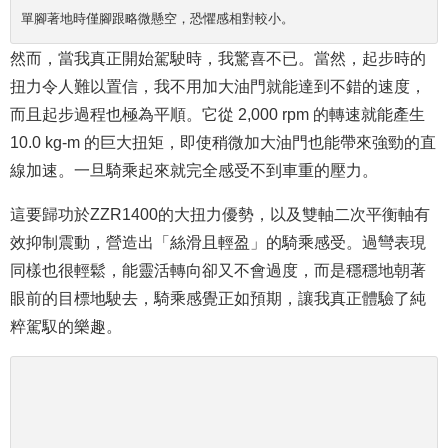
單腳著地時僅腳跟略微懸空，恐懼感相對較小。
然而，當我真正開始駕駛時，我驚喜不已。當然，起步時的
扭力令人難以置信，我不用加大油門就能達到不錯的速度，
而且起步過程也極為平順。它從 2,000 rpm 的轉速就能產生
10.0 kg-m 的巨大扭矩，即使稍微加大油門也能帶來強勁的直
線加速。一旦騎乘起來就完全感受不到車重的壓力。
這要歸功於ZZR1400的大扭力優勢，以及雙軸二次平衡軸有
效抑制震動，營造出「絲滑且輕盈」的騎乘感受。過彎表現
同樣也很輕鬆，能靈活轉向卻又不會過度，而是穩穩地朝著
眼前的目標地駛去，騎乘感覺正如預期，讓我真正體驗了純
粹駕馭的樂趣。