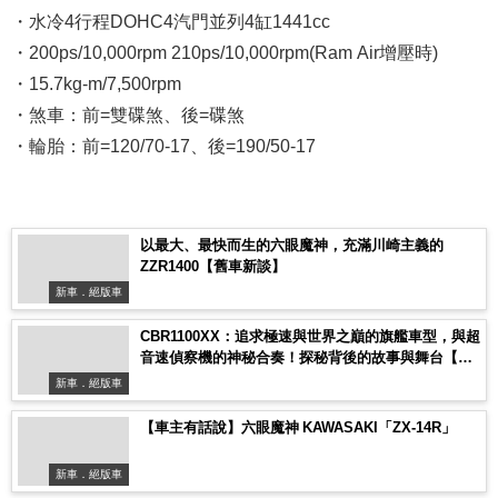
・水冷4行程DOHC4汽門並列4缸1441cc
・200ps/10,000rpm 210ps/10,000rpm(Ram Air增壓時)
・15.7kg-m/7,500rpm
・煞車：前=雙碟煞、後=碟煞
・輪胎：前=120/70-17、後=190/50-17
以最大、最快而生的六眼魔神，充滿川崎主義的
ZZR1400【舊車新談】
新車．絕版車
CBR1100XX：追求極速與世界之巔的旗艦車型，與超
音速偵察機的神秘合奏！探秘背後的故事與舞台【日
本經典車款特輯】
新車．絕版車
【車主有話說】六眼魔神 KAWASAKI「ZX-14R」
新車．絕版車