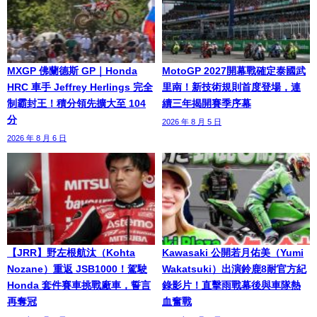
MXGP 佛蘭德斯 GP｜Honda
MotoGP 2027開幕戰確定泰國武
HRC 車手 Jeffrey Herlings 完全
里南！新技術規則首度登場，連
制霸封王！積分領先擴大至 104
續三年揭開賽季序幕
分
2026 年 8 月 5 日
2026 年 8 月 6 日
【JRR】野左根航汰（Kohta
Kawasaki 公開若月佑美（Yumi
Nozane）重返 JSB1000！駕駛
Wakatsuki）出演鈴鹿8耐官方紀
Honda 套件賽車挑戰廠車，誓言
錄影片！直擊雨戰幕後與車隊熱
再奪冠
血奮戰