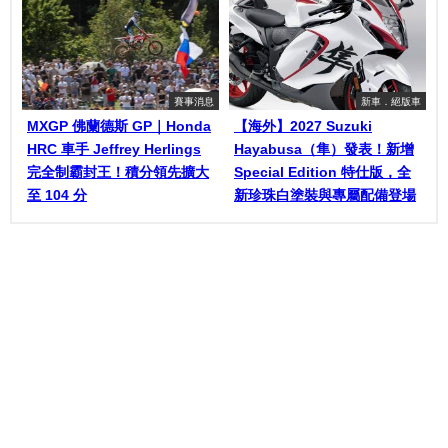
賽事消息
新車．絕版車
MXGP 佛蘭德斯 GP｜Honda
【海外】2027 Suzuki
HRC 車手 Jeffrey Herlings
Hayabusa（隼）發表！新增
完全制霸封王！積分領先擴大
Special Edition 特仕版，全
至 104 分
新珍珠白塗裝與專屬配備登場