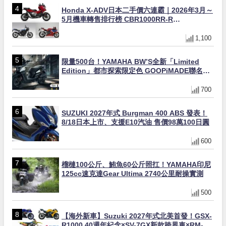
Honda X-ADV日本二手價六連霸｜2026年3月～
5月機車轉售排行榜 CBR1000RR-R
FIREBLADE SP首度躋身前十
1,100
限量500台！YAMAHA BW’S全新「Limited
Edition」都市探索限定色 GOOPiMADE聯名包
同步登場
700
SUZUKI 2027年式 Burgman 400 ABS 發表！
8/18日本上市、支援E10汽油 售價98萬100日圓
600
榴槤100公斤、鮪魚60公斤照扛！YAMAHA印尼
125cc速克達Gear Ultima 2740公里耐操實測
500
【海外新車】Suzuki 2027年式北美首發！GSX-
R1000 40週年紀念×SV-7GX新款跨界車×RM-