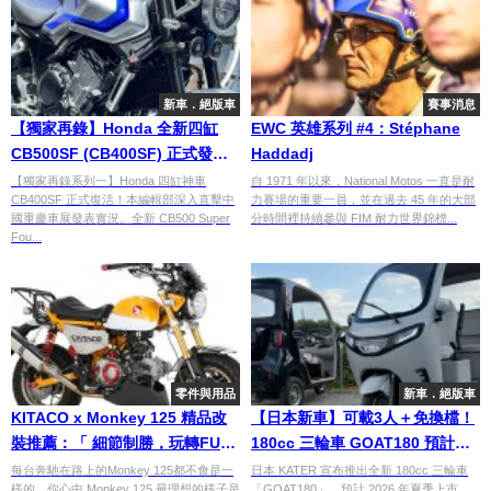
新車．絕版車
賽事消息
【獨家再錄】Honda 全新四缸
EWC 英雄系列 #4：Stéphane
CB500SF (CB400SF) 正式發
Haddadj
表！重慶車展直擊 (系列一)
【獨家再錄系列一】Honda 四缸神車
自 1971 年以來，National Motos 一直是耐
CB400SF 正式復活！本編輯部深入直擊中
力賽場的重要一員，並在過去 45 年的大部
國重慶車展發表實況。全新 CB500 Super
分時間裡持續參與 FIM 耐力世界錦標...
Fou...
零件與用品
新車．絕版車
KITACO x Monkey 125 精品改
【日本新車】可載3人＋免換檔！
裝推薦：「 細節制勝，玩轉FUN
180cc 三輪車 GOAT180 預計
BIKE樂趣」
2026 夏季開賣 普通駕照即可駕
每台奔馳在路上的Monkey 125都不會是一
日本 KATER 宣布推出全新 180cc 三輪車
樣的，你心中 Monkey 125 最理想的樣子是
「GOAT180」，預計 2026 年夏季上市。