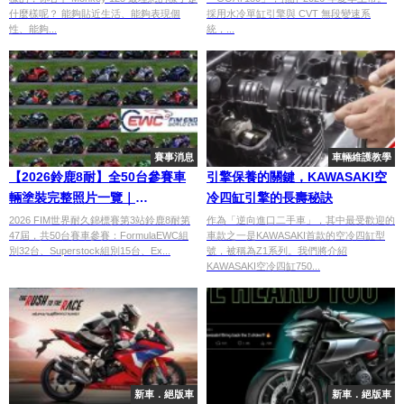
駛
什麼樣呢？ 能夠貼近生活、能夠表現個
採用水冷單缸引擎與 CVT 無段變速系
性、能夠...
統，...
賽事消息
車輛維護教學
【2026鈴鹿8耐】全50台參賽車
引擎保養的關鍵，KAWASAKI空
輛塗裝完整照片一覽｜
冷四缸引擎的長壽秘訣
FormulaEWC×Superstock×Experimental
2026 FIM世界耐久錦標賽第3站鈴鹿8耐第
作為「逆向進口二手車」，其中最受歡迎的
47屆，共50台賽車參賽：FormulaEWC組
車款之一是KAWASAKI首款的空冷四缸型
三組別全車隊照片集
別32台、Superstock組別15台、Ex...
號，被稱為Z1系列。我們將介紹
KAWASAKI空冷四缸750...
新車．絕版車
新車．絕版車