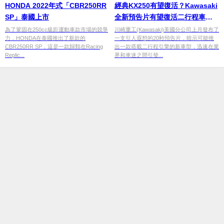
HONDA 2022年式「CBR250RR
經典KX250有望復活？Kawasaki
SP」泰國上市
全新預告片有望復活二行程車
款！
為了鞏固在250cc級距運動車款市場的競爭
川崎重工(Kawasaki)美國分公司上月發布了
力，HONDA在泰國推出了新款的
一支引人遐想的20秒預告片，暗示可能推
CBR250RR SP，這是一款歸類在Racing
出一款搭載二行程引擎的新車型，迅速在業
Replic...
界和車迷之間引發...