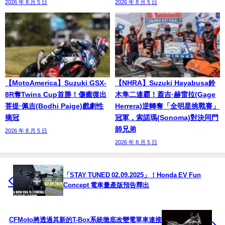
2026 年 8 月 5 日
2026 年 8 月 5 日
【MotoAmerica】Suzuki GSX-
【NHRA】Suzuki Hayabusa鈴
8R奪Twins Cup首勝！傷癒復出
木隼二連霸！蓋吉·赫雷拉(Gage
菩提·佩吉(Bodhi Paige)戲劇性
Herrera)逆轉奪「全明星挑戰賽」
摘冠
冠軍，索諾瑪(Sonoma)對決同門
師兄弟
2026 年 8 月 5 日
2026 年 8 月 5 日
「STAY TUNED 02.09.2025」！Honda EV Fun
Concept 電車量產版預告釋出
CFMoto將透過其新的T-Box系統徹底改變電單車連接