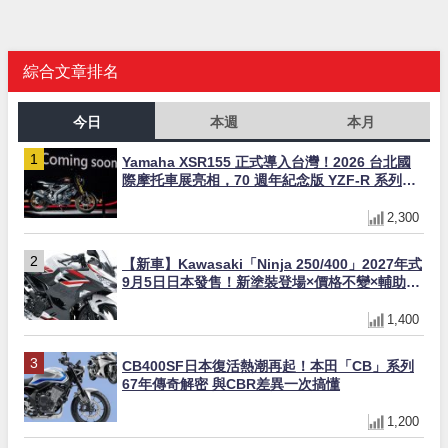
綜合文章排名
今日
本週
本月
Yamaha XSR155 正式導入台灣！2026 台北國
際摩托車展亮相，70 週年紀念版 YZF-R 系列限
量追加販售
2,300
【新車】Kawasaki「Ninja 250/400」2027年式
9月5日日本發售！新塗裝登場×價格不變×輔助滑
動式離合器×LED頭燈標配
1,400
CB400SF日本復活熱潮再起！本田「CB」系列
67年傳奇解密 與CBR差異一次搞懂
1,200