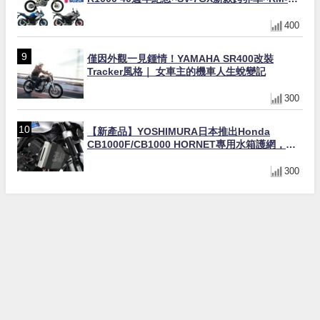
Z450 Ken Roczen冠軍套件
400
僅因外觀一見鍾情！YAMAHA SR400改裝
Tracker風格｜ 女車主的機車人生蛻變記
300
【新產品】YOSHIMURA日本推出Honda
CB1000F/CB1000 HORNET專用水箱護網，六
角網紋設計質感升級
300