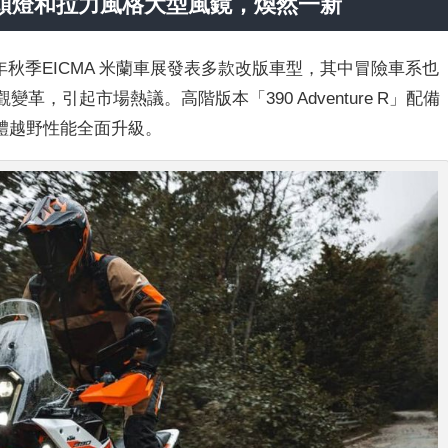
形頭燈和拉力風格大型風鏡，煥然一新
去年秋季EICMA 米蘭車展發表多款改版車型，其中冒險車系也
外觀變革，引起市場熱議。高階版本「390 Adventure R」配備
體越野性能全面升級。