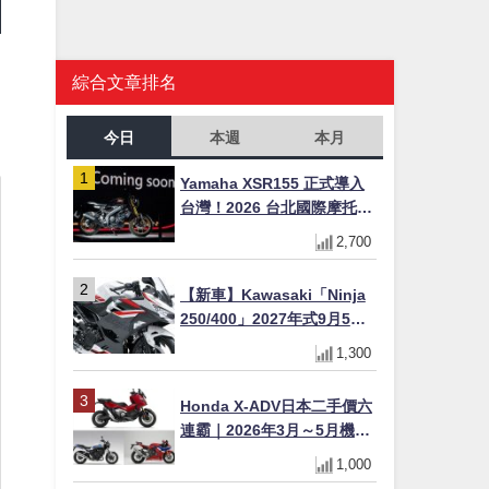
綜合文章排名
今日
本週
本月
Yamaha XSR155 正式導入
台灣！2026 台北國際摩托車
展亮相，70 週年紀念版
2,700
YZF-R 系列限量追加販售
【新車】Kawasaki「Ninja
250/400」2027年式9月5日
日本發售！新塗裝登場×價格
1,300
不變×輔助滑動式離合器
×LED頭燈標配
Honda X-ADV日本二手價六
連霸｜2026年3月～5月機車
轉售排行榜 CBR1000RR-R
1,000
FIREBLADE SP首度躋身前