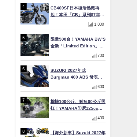
十
CB400SF日本復活熱潮再
起！本田「CB」系列67年傳
奇解密 與CBR差異一次搞懂
1,000
限量500台！YAMAHA BW’S
全新「Limited Edition」都
市探索限定色 GOOPiMADE
700
聯名包同步登場
SUZUKI 2027年式
Burgman 400 ABS 發表！
8/18日本上市、支援E10汽油
600
售價98萬100日圓
榴槤100公斤、鮪魚60公斤照
扛！YAMAHA印尼125cc速
克達Gear Ultima 2740公里
400
耐操實測
【海外新車】Suzuki 2027年