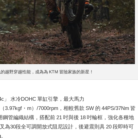
越野穿越性能，成為為 KTM 冒險家族的新星！
C4c」 水冷DOHC 單缸引擎，最大馬力
3.97kgf・m）/7000rpm，相較舊款 SW 的 44PS/37Nm 皆
管編織結構，搭配前 21 吋與後 18 吋輪框，強化各種地
叉為30段全可調開放式阻尼設計，後避震則具 20 段即時可
g。