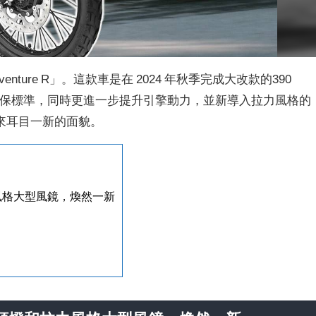
enture R」。這款車是在 2024 年秋季完成大改款的390
O5+環保標準，同時更進一步提升引擎動力，並新導入拉力風格的
來耳目一新的面貌。
力風格大型風鏡，煥然一新