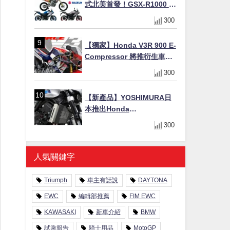
式北美首發！GSX-R1000 40
週年紀念×SV-7GX新款跨界
300
車×RM-Z450 Ken Roczen
冠軍套件
【獨家】Honda V3R 900 E-
Compressor 將推衍生車
系？自然進氣 V3 同步測試
300
中，CG 預想曝光！
【新產品】YOSHIMURA日
本推出Honda
CB1000F/CB1000 HORNET
300
專用水箱護網，六角網紋設
計質感升級
人氣關鍵字
Triumph
車主有話說
DAYTONA
EWC
編輯部推薦
FIM EWC
KAWASAKI
新車介紹
BMW
試乘報告
騎士用品
MotoGP