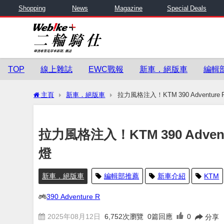
Shopping
News
Magazine
Special Deals
TOP
線上雜誌
EWC戰報
新車．絕版車
編輯
主頁
新車．絕版車
拉力風格注入！KTM 390 Advent
拉力風格注入！KTM 390 Adv
燈
新車．絕版車
編輯部推薦
新車介紹
KTM
390 Adventure R
2025年08月12日
6,752
次瀏覽
0篇回應
0
分享