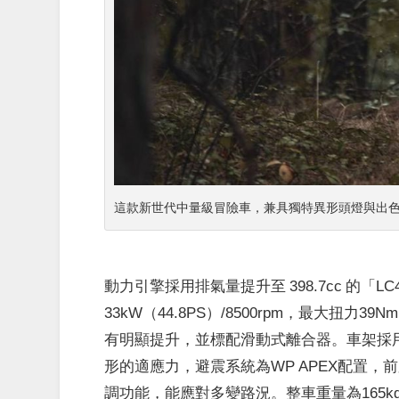
這款新世代中量級冒險車，兼具獨特異形頭燈與出色的
動力引擎採用排氣量提升至 398.7cc 的「L
33kW（44.8PS）/8500rpm，最大扭力39Nm（
有明顯提升，並標配滑動式離合器。車架採用鋼
形的適應力，避震系統為WP APEX配置，前
調功能，能應對多變路況。整車重量為165k