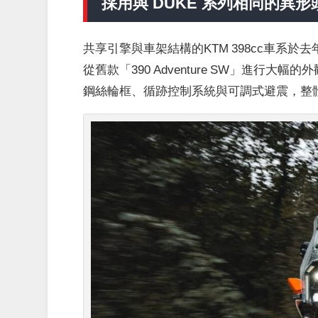
採用與 DUKE 系列相同的異
共享引擎與車架結構的KTM 398cc車系於
從舊款「390 Adventure SW」進行大幅的
鋼絲輪框、循跡控制系統與可調式避震，整