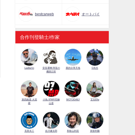
bestcarweb
オートバイ
合作刊登騎士/作家
LeeBerlin
安筌運轉 阿筌の
展的分享天地
G先生
機車日常
第四維度-火花
小魚-97MR究極
MOTODAILY
艾兒Elle
羅
山道
佐川健太郎
克里夫三
和歌山利宏
賀曾利隆