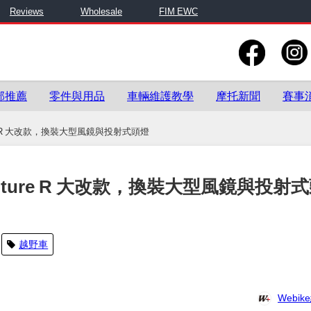
Reviews
Wholesale
FIM EWC
部推薦
零件與用品
車輛維護教學
摩托新聞
賽事
ure R 大改款，換裝大型風鏡與投射式頭燈
enture R 大改款，換裝大型風鏡與投射
越野車
Webi