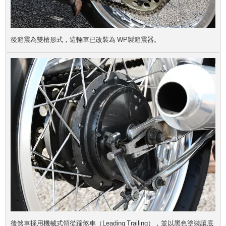
後避震為雙槍形式，這輛車已改裝為 WP製避震器。
後煞車採用機械式領從蹄煞車（Leading Trailing），並以黑色塗裝讓底