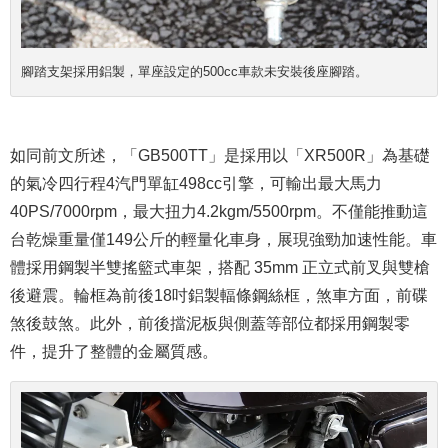
腳踏支架採用鋁製，單座設定的500cc車款未安裝後座腳踏。
如同前文所述，「GB500TT」是採用以「XR500R」為基礎
的氣冷四行程4汽門單缸498cc引擎，可輸出最大馬力
40PS/7000rpm，最大扭力4.2kgm/5500rpm。不僅能推動這
台乾燥重量僅149公斤的輕量化車身，展現強勁加速性能。車
體採用鋼製半雙搖籃式車架，搭配 35mm 正立式前叉與雙槍
後避震。輪框為前後18吋鋁製輻條鋼絲框，煞車方面，前碟
煞後鼓煞。此外，前後擋泥板與側蓋等部位都採用鋼製零
件，提升了整體的金屬質感。