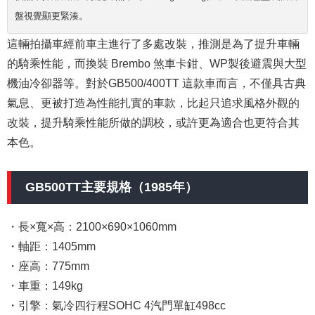
盤視覺顯更緊湊。
這輛拍攝車經前車主進行了多處改裝，推測是為了提升車輛
的騎乘性能，而換裝 Brembo 煞車卡鉗、WP製後避震與大型
機油冷卻器等。對於GB500/400TT 這款車而言，不僅具古典
氣息、更被打造為性能扎實的車款，比起只追求風格外觀的
改裝，提升騎乘性能所做的調校，或許更為適合也更符合其
本色。
GB500TT主要規格（1985年）
・長×寬×高：2100×690×1060mm
・軸距：1405mm
・座高：775mm
・車重：149kg
・引擎：氣冷四行程SOHC 4汽門單缸498cc