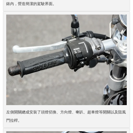
錶內，營造簡潔的駕駛界面。
左側開關總成安裝了頭燈切換、方向燈、喇叭、超車燈等開關以及阻風
門拉桿。