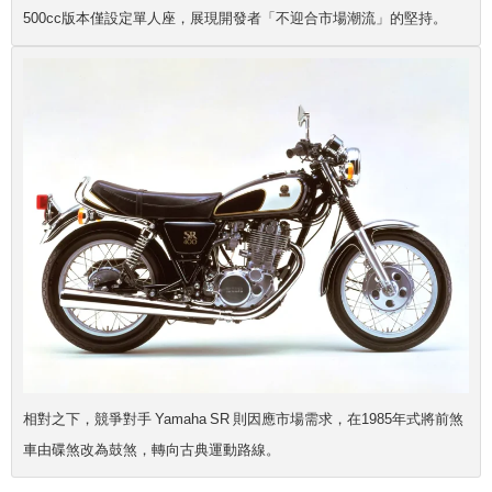
500cc版本僅設定單人座，展現開發者「不迎合市場潮流」的堅持。
相對之下，競爭對手 Yamaha SR 則因應市場需求，在1985年式將前煞
車由碟煞改為鼓煞，轉向古典運動路線。