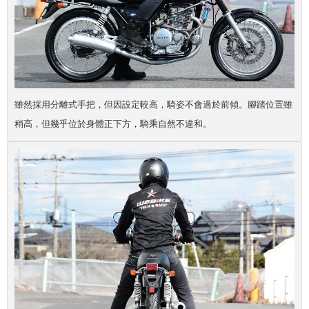
雖然採用分離式手把，但因設定較高，騎姿不會過於前傾。腳踏位置雖
稍高，但幾乎位於身體正下方，騎乘自然不違和。