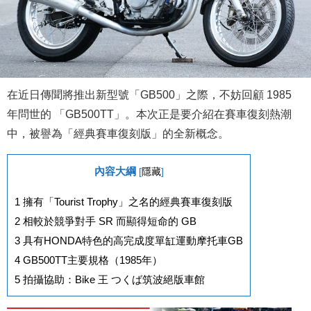
在近日傳聞將推出新型號「GB500」之際，不妨回顧 1985
年問世的 「GB500TT」。本次正是要介紹在賽車復刻熱潮
中，被譽為「經典賽車復刻版」的全新概念。
內容大綱
[
隱藏
]
1
擁有「Tourist Trophy」之名的經典賽車復刻版
2
相較於競爭對手 SR 而顯得短命的 GB
3
具有HONDA特色的高完成度單缸運動摩托車GB
4
GB500TT主要規格（1985年）
5
拍攝協助：Bike 王 つくば筑波絕版車館