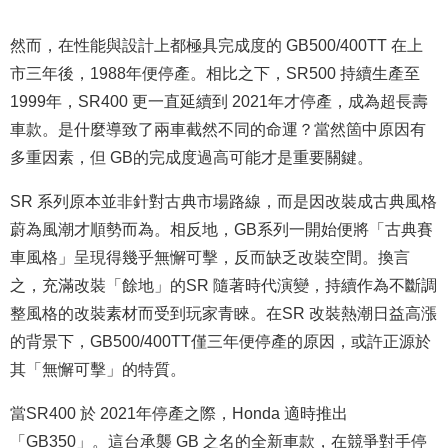
然而，在性能與設計上都極具完成度的 GB500/400TT 在上
市三年後，1988年便停產。相比之下，SR500 持續生產至
1999年，SR400 更一直延續到 2021年才停產，成為超長壽
車款。是什麼導致了兩車截然不同的命運？當然箇中原因有
多重因素，但 GB的完成度過高可能才是重要關鍵。
SR 系列原本並非針對古典市場路線，而是因改裝成古典風格
蔚為風潮才順勢而為。相反地，GB系列一開始便將「古典賽
車風格」呈現得幾乎無懈可擊，反而缺乏改裝空間。換言
之，充滿改裝「餘地」的SR 隨著時代演變，持續作為不斷調
整風格的改裝素材而受到玩家青睞。在SR 改裝熱潮日益高漲
的背景下，GB500/400TT僅三年便停產的原因，或許正源於
其「無懈可擊」的特質。
當SR400 於 2021年停產之際，Honda 適時推出
「GB350」。這台承襲 GB 之名的全新車款，在競爭對手停