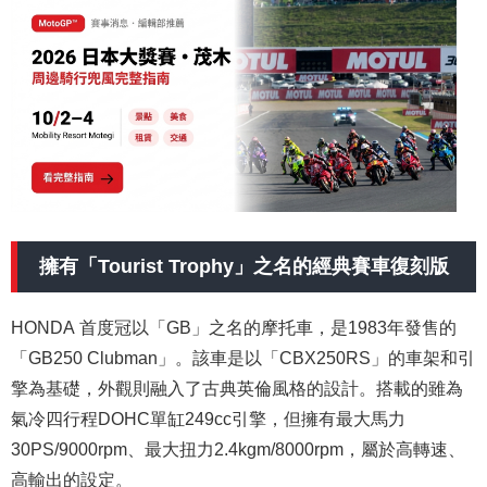
擁有「Tourist Trophy」之名的經典賽車復刻版
HONDA 首度冠以「GB」之名的摩托車，是1983年發售的
「GB250 Clubman」。該車是以「CBX250RS」的車架和引
擎為基礎，外觀則融入了古典英倫風格的設計。搭載的雖為
氣冷四行程DOHC單缸249cc引擎，但擁有最大馬力
30PS/9000rpm、最大扭力2.4kgm/8000rpm，屬於高轉速、
高輸出的設定。