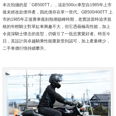
本次拍攝的是「GB500TT」，這款500cc車型自1985年上市
後未經改款便停產，因此僅存在單一世代。GB500/400TT 上
市的1985年正值賽車復刻熱潮巔峰時期，老實說當時追求規
格的年輕騎士對單缸車興趣不大，但它憑藉極高性能，加上
令資深騎士懷念的造型，仍吸引了一批忠實愛好者。時至今
日，其設計與卓越騎乘性能重新受到認可，加上產量稀少，
二手車價行情持續攀升。