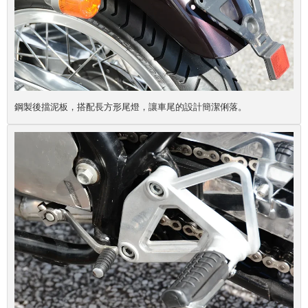
鋼製後擋泥板，搭配長方形尾燈，讓車尾的設計簡潔俐落。