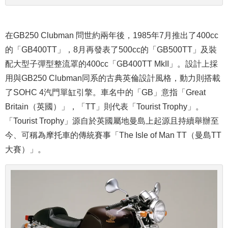
在GB250 Clubman 問世約兩年後，1985年7月推出了400cc
的「GB400TT」，8月再發表了500cc的「GB500TT」及裝
配大型子彈型整流罩的400cc「GB400TT MkII」。設計上採
用與GB250 Clubman同系的古典英倫設計風格，動力則搭載
了SOHC 4汽門單缸引擎。車名中的「GB」意指「Great
Britain（英國）」，「TT」則代表「Tourist Trophy」。
「Tourist Trophy」源自於英國屬地曼島上起源且持續舉辦至
今、可稱為摩托車的傳統賽事「The Isle of Man TT（曼島TT
大賽）」。