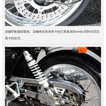
原廠即配備前碟煞。這輛車的前煞車卡鉗已更換為Brembo 的對向四活
塞卡鉗款式。