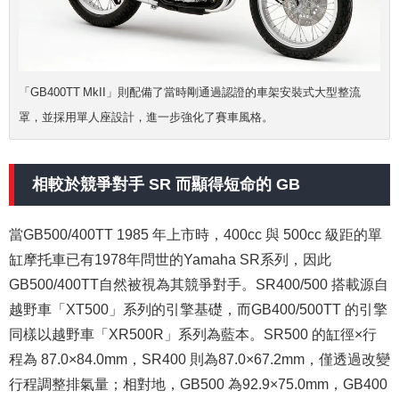
「GB400TT MkII」則配備了當時剛通過認證的車架安裝式大型整流
罩，並採用單人座設計，進一步強化了賽車風格。
相較於競爭對手 SR 而顯得短命的 GB
當GB500/400TT 1985 年上市時，400cc 與 500cc 級距的單
缸摩托車已有1978年問世的Yamaha SR系列，因此
GB500/400TT自然被視為其競爭對手。SR400/500 搭載源自
越野車「XT500」系列的引擎基礎，而GB400/500TT 的引擎
同樣以越野車「XR500R」系列為藍本。SR500 的缸徑×行
程為 87.0×84.0mm，SR400 則為87.0×67.2mm，僅透過改變
行程調整排氣量；相對地，GB500 為92.9×75.0mm，GB400