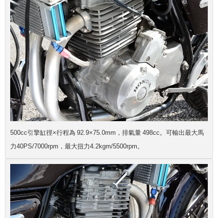
500cc引擎缸徑×行程為 92.9×75.0mm，排氣量 498cc。可輸出最大馬
力40PS/7000rpm，最大扭力4.2kgm/5500rpm。