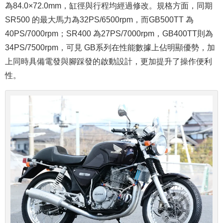
為84.0×72.0mm，缸徑與行程均經過修改。規格方面，同期
SR500 的最大馬力為32PS/6500rpm，而GB500TT 為
40PS/7000rpm；SR400 為27PS/7000rpm，GB400TT則為
34PS/7500rpm，可見 GB系列在性能數據上佔明顯優勢，加
上同時具備電發與腳踩發的啟動設計，更加提升了操作便利
性。