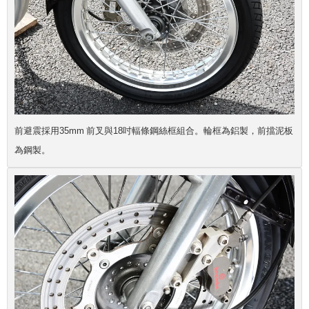
前避震採用35mm 前叉與18吋輻條鋼絲框組合。輪框為鋁製，前擋泥板
為鋼製。