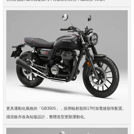
更具運動化風格的「GB350S」，採用輻射胎與17吋加寬後胎等配置。
擋泥板亦改為短版設計，整體造型更顯運動化。