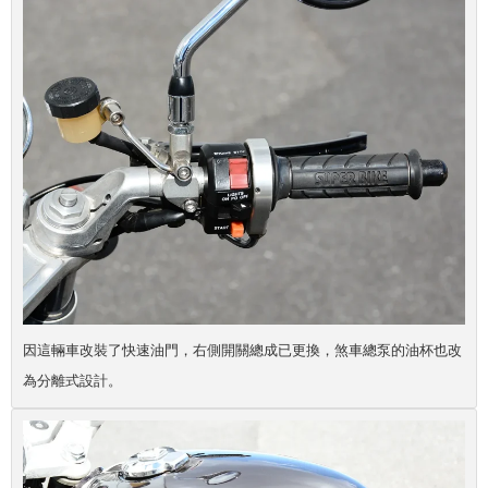
因這輛車改裝了快速油門，右側開關總成已更換，煞車總泵的油杯也改
為分離式設計。