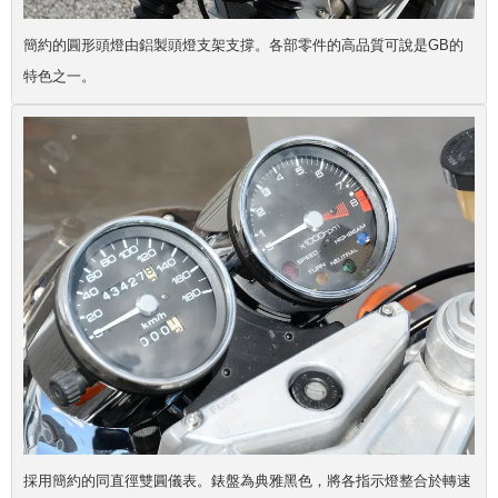
簡約的圓形頭燈由鋁製頭燈支架支撐。各部零件的高品質可說是GB的
特色之一。
採用簡約的同直徑雙圓儀表。錶盤為典雅黑色，將各指示燈整合於轉速