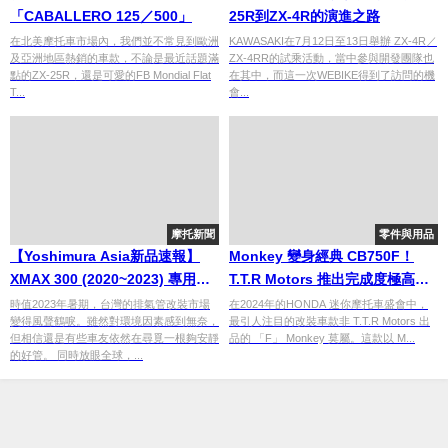
「CABALLERO 125／500」
25R到ZX-4R的演進之路
在北美摩托車市場內，我們並不常見到歐洲
KAWASAKI在7月12日至13日舉辦 ZX-4R／
及亞洲地區熱銷的車款，不論是最近話題滿
ZX-4RR的試乘活動，當中參與開發團隊也
點的ZX-25R，還是可愛的FB Mondial Flat
在其中，而這一次WEBIKE得到了訪問的機
T...
會...
摩托新聞
零件與用品
【Yoshimura Asia新品速報】
Monkey 變身經典 CB750F！
XMAX 300 (2020~2023) 專用全
T.T.R Motors 推出完成度極高的
段排氣管 R-77J、GP-MAGNUM
「F Monkey」改裝套件
時值2023年暑期，台灣的排氣管改裝市場
在2024年的HONDA 迷你摩托車盛會中，
變得風聲鶴唳。雖然對環境因素感到無奈，
最引人注目的改裝車款非 T.T.R Motors 出
115雙雙改款
但相信還是有些車友依然在尋覓一根夠安靜
品的 「F」 Monkey 莫屬。這款以 M...
的好管。 同時放眼全球，...