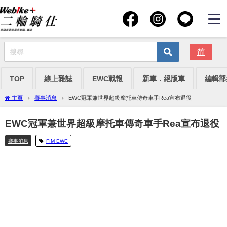
简
TOP
線上雜誌
EWC戰報
新車．絕版車
編輯部
主頁
賽事消息
EWC冠軍兼世界超級摩托車傳奇車手Rea宣布退役
EWC冠軍兼世界超級摩托車傳奇車手Rea宣布退役
賽事消息
FIM EWC