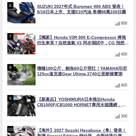
SUZUKI 2027年式 Burgman 400 ABS 發表！
8/18日本上市、支援E10汽油 售價98萬100日圓
800
【獨家】Honda V3R 900 E-Compressor 將推
衍生車系？自然進氣 V3 同步測試中，CG 預想曝
光！
400
榴槤100公斤、鮪魚60公斤照扛！YAMAHA印尼
125cc速克達Gear Ultima 2740公里耐操實測
400
【新產品】YOSHIMURA日本推出Honda
CB1000F/CB1000 HORNET專用水箱護網，六
角網紋設計質感升級
300
【海外】2027 Suzuki Hayabusa（隼）發表！
新增 Special Edition 特仕版，全新珍珠白塗裝