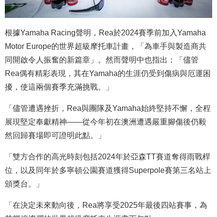
根據Yamaha Racing聲明，Rea於2024賽季前加入Yamaha
Motor Europe的世界超級摩托車計畫，「為車手與製造商共
同開啟令人振奮的新篇章」。然而聲明中也指出：「儘管
Rea偶有精彩表現，其在Yamaha的生涯仍受到傷病與厄運困
擾，使這兩個賽季充滿挑戰。」
「儘管遭遇挫折，Rea與團隊及Yamaha始終堅持不懈，全程
展現堅定奉獻精神——從今年初在澳洲遭遇嚴重腳傷後仍毅
然回歸賽場即可證明此點。」
「雙方合作的高光時刻包括2024年於亞森TT賽道奪得雨戰桿
位，以及同年於多寧頓公園賽道獲得Superpole賽第三名站上
頒獎台。」
「在決定未來動向後，Rea將享受2025年最後四站賽事，為