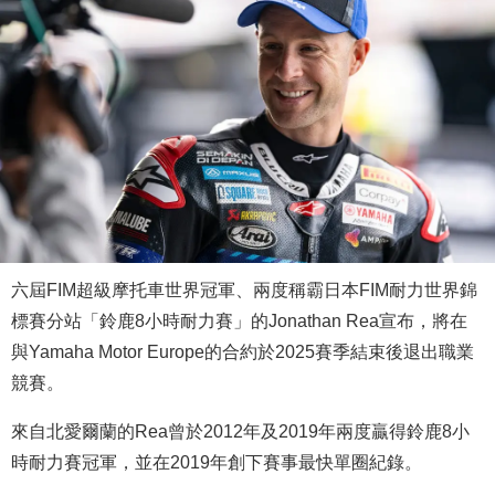
六屆FIM超級摩托車世界冠軍、兩度稱霸日本FIM耐力世界錦
標賽分站「鈴鹿8小時耐力賽」的Jonathan Rea宣布，將在
與Yamaha Motor Europe的合約於2025賽季結束後退出職業
競賽。
來自北愛爾蘭的Rea曾於2012年及2019年兩度贏得鈴鹿8小
時耐力賽冠軍，並在2019年創下賽事最快單圈紀錄。