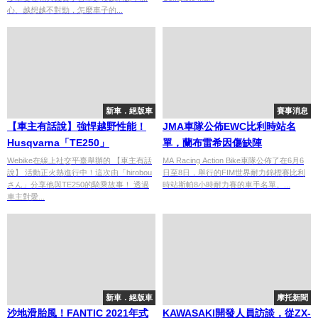
心、越想越不對勁，怎麼車子的...
新車．絕版車
賽事消息
【車主有話說】強悍越野性能！
JMA車隊公佈EWC比利時站名
Husqvarna「TE250」
單，蘭布雷希因傷缺陣
Webike在線上社交平臺舉辦的 【車主有話
MA Racing Action Bike車隊公佈了在6月6
說】 活動正火熱進行中！這次由「hirobou
日至8日，舉行的FIM世界耐力錦標賽比利
さん」分享他與TE250的騎乘故事！ 透過
時站斯帕8小時耐力賽的車手名單。...
車主對愛...
新車．絕版車
摩托新聞
沙地滑胎風！FANTIC 2021年式
KAWASAKI開發人員訪談，從ZX-