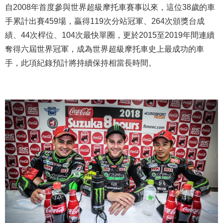
自2008年首度參與世界超級摩托車賽事以來，這位38歲的車
手累計出賽459場，贏得119次分站冠軍、264次頒獎台成
績、44次桿位、104次最快單圈，更於2015至2019年間連續
奪得六屆世界冠軍，成為世界超級摩托車史上最成功的車
手，此項紀錄預計將持續保持相當長時間。