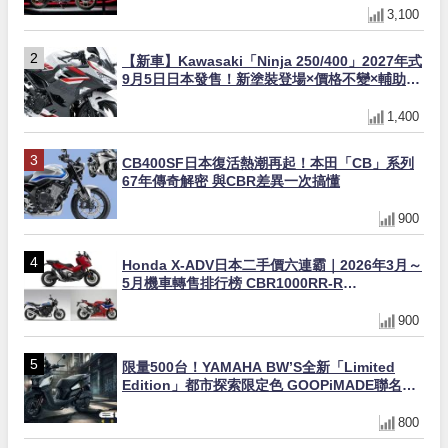
3,100
【新車】Kawasaki「Ninja 250/400」2027年式
9月5日日本發售！新塗裝登場×價格不變×輔助滑
動式離合器×LED頭燈標配
1,400
CB400SF日本復活熱潮再起！本田「CB」系列
67年傳奇解密 與CBR差異一次搞懂
900
Honda X-ADV日本二手價六連霸｜2026年3月～
5月機車轉售排行榜 CBR1000RR-R
FIREBLADE SP首度躋身前十
900
限量500台！YAMAHA BW’S全新「Limited
Edition」都市探索限定色 GOOPiMADE聯名包
同步登場
800