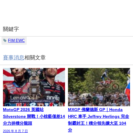
關鍵字
FIM EWC
賽事消息
相關文章
MotoGP 2026 英國站
MXGP 佛蘭德斯 GP｜Honda
Silverstone 開戰！小椋藍僅差14
HRC 車手 Jeffrey Herlings 完全
分力拚積分龍頭
制霸封王！積分領先擴大至 104
分
2026 年 8 月 7 日