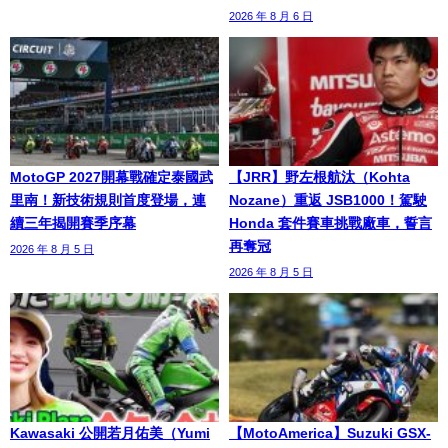
2026 年 8 月 6 日
MotoGP 2027開幕戰確定泰國武
【JRR】野左根航汰（Kohta
里南！新技術規則首度登場，連
Nozane）重返 JSB1000！駕駛
續三年揭開賽季序幕
Honda 套件賽車挑戰廠車，誓言
再奪冠
2026 年 8 月 5 日
2026 年 8 月 5 日
Kawasaki 公開若月佑美（Yumi
【MotoAmerica】Suzuki GSX-