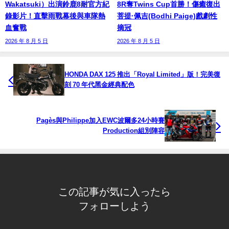
Wakatsuki）出演鈴鹿8耐官方紀
8R奪Twins Cup首勝！傷癒復出
錄影片！直擊雨戰幕後與車隊熱
菩提·佩吉(Bodhi Paige)戲劇性
血奮戰
摘冠
2026 年 8 月 5 日
2026 年 8 月 5 日
HONDA DAX 125 推出「Royal Limited」版！完美復
刻 70 年代黑金經典配色
Pagès與Philippe加入EWC波爾多24小時賽
Production組別陣容
この記事が気に入ったら
フォローしよう