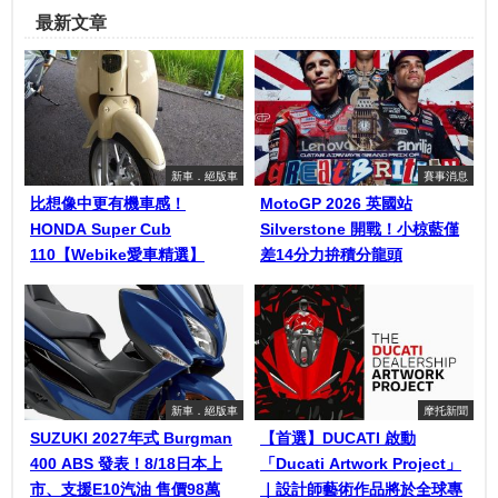
最新文章
新車．絕版車
賽事消息
比想像中更有機車感！
MotoGP 2026 英國站
HONDA Super Cub
Silverstone 開戰！小椋藍僅
110【Webike愛車精選】
差14分力拚積分龍頭
新車．絕版車
摩托新聞
SUZUKI 2027年式 Burgman
【首選】DUCATI 啟動
400 ABS 發表！8/18日本上
「Ducati Artwork Project」
市、支援E10汽油 售價98萬
｜設計師藝術作品將於全球專