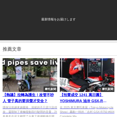
最新情報をお届けします
推薦文章
摩托新聞
摩托新聞
【熱議】拉轉為護生！改管不吵
【拍賣成交 1241 萬日圓】
人 管子真的要洪聲才安全？
YOSHIMURA 油冷 GSX-R
Complete Machine 得標者曝光
環保法規越來越嚴格，規範的不只是污染排
在 2025 東京摩托車展（Tokyo Motorcycle
放，還限制了車輛發動與行駛間的音量，許
Show）轟動一時的「吉村 GSX-R750 #604
多車友在花大錢買了台車之後越騎越不開
Complete Ma...