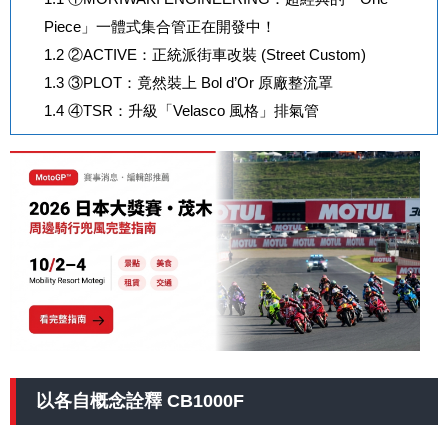
Piece」一體式集合管正在開發中！
1.2
②ACTIVE：正統派街車改裝 (Street Custom)
1.3
③PLOT：竟然裝上 Bol d’Or 原廠整流罩
1.4
④TSR：升級「Velasco 風格」排氣管
以各自概念詮釋 CB1000F