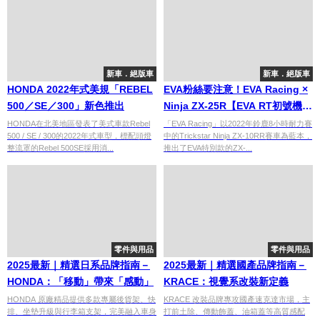
新車．絕版車
新車．絕版車
HONDA 2022年式美規「REBEL
EVA粉絲要注意！EVA Racing ×
500／SE／300」新色推出
Ninja ZX-25R【EVA RT初號機】
登場！
HONDA在北美地區發表了美式車款Rebel
「EVA Racing」以2022年鈴鹿8小時耐力賽
500 / SE / 300的2022年式車型，標配頭燈
中的Trickstar Ninja ZX-10RR賽車為藍本，
整流罩的Rebel 500SE採用消...
推出了EVA特別款的ZX-...
零件與用品
零件與用品
2025最新｜精選日系品牌指南－
2025最新｜精選國產品牌指南－
HONDA：「移動」帶來「感動」
KRACE：視覺系改裝新定義
HONDA 原廠精品提供多款專屬後貨架、快
KRACE 改裝品牌專攻國產速克達市場，主
排、坐墊升級與行李箱支架，完美融入車身
打前土除、傳動飾蓋、油箱蓋等高質感配