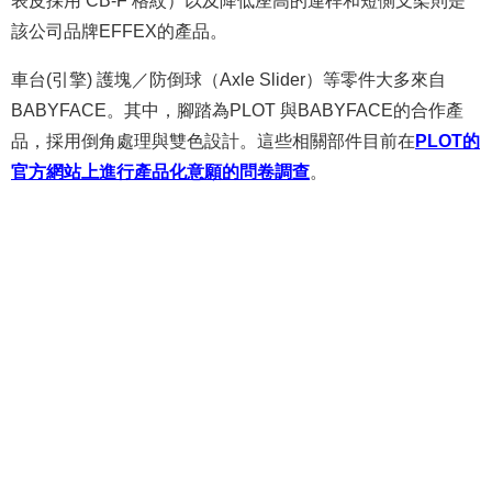
表皮採用 CB-F 格紋）以及降低座高的連桿和短側支架則是
該公司品牌EFFEX的產品。
車台(引擎) 護塊／防倒球（Axle Slider）等零件大多來自
BABYFACE。其中，腳踏為PLOT 與BABYFACE的合作產
品，採用倒角處理與雙色設計。這些相關部件目前在
PLOT的
官方網站上進行產品化意願的問卷調查
。