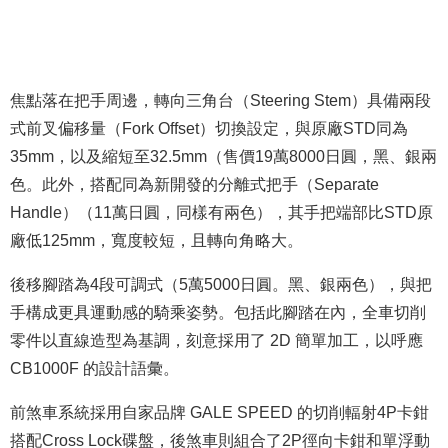
焦點落在把手周邊，轉向三角台（Steering Stem）具備兩段
式前叉偏移量（Fork Offset）切換設定，與原廠STD同為
35mm，以及縮短至32.5mm（售價19萬8000日圓，黑、銀兩
色。此外，搭配同為新開發的分離式把手（Separate
Handle）（11萬日圓，同樣有兩色），其手把端部比STD原
廠低125mm，寬度較短，且轉向角略大。
後移腳踏為4段可調式（5萬5000日圓。黑、銀兩色），與把
手構成更具運動感的騎乘姿勢。包括此腳踏在內，全車切削
零件以直線造型為基調，刻意採用了 2D 簡單加工，以呼應
CB1000F 的設計語彙。
前煞車系統採用自家品牌 GALE SPEED 的切削輻射4P卡鉗
搭配Cross Lock碟盤，後煞車則組合了2P徑向卡鉗和單浮動