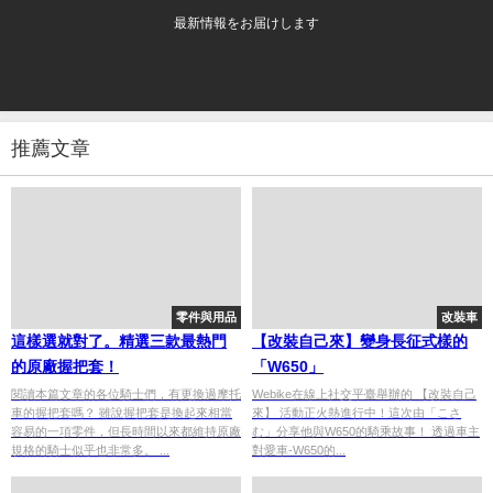
最新情報をお届けします
推薦文章
零件與用品
改裝車
這樣選就對了。精選三款最熱門
【改裝自己來】變身長征式樣的
的原廠握把套！
「W650」
閱讀本篇文章的各位騎士們，有更換過摩托
Webike在線上社交平臺舉辦的 【改裝自己
車的握把套嗎？ 雖說握把套是換起來相當
來】 活動正火熱進行中！這次由「こさ
容易的一項零件，但長時間以來都維持原廠
む」分享他與W650的騎乘故事！ 透過車主
規格的騎士似乎也非常多。 ...
對愛車-W650的...