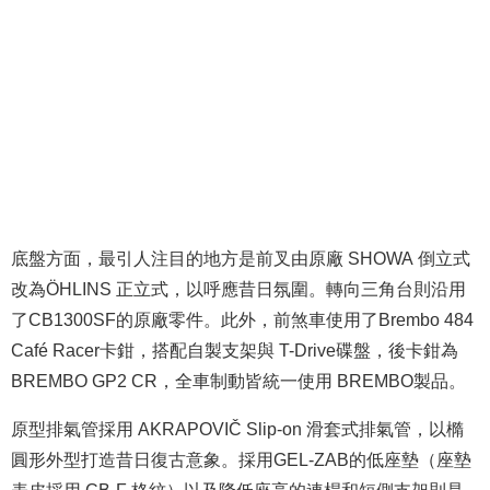
底盤方面，最引人注目的地方是前叉由原廠 SHOWA 倒立式
改為ÖHLINS 正立式，以呼應昔日氛圍。轉向三角台則沿用
了CB1300SF的原廠零件。此外，前煞車使用了Brembo 484
Café Racer卡鉗，搭配自製支架與 T-Drive碟盤，後卡鉗為
BREMBO GP2 CR，全車制動皆統一使用 BREMBO製品。
原型排氣管採用 AKRAPOVIČ Slip-on 滑套式排氣管，以橢
圓形外型打造昔日復古意象。採用GEL-ZAB的低座墊（座墊