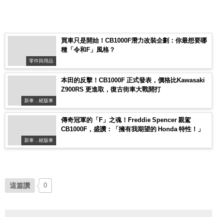
買車只是開始！CB1000F潛力改裝企劃：你最想要哪
種「令和F」風格？
零件與用品
本田的反擊！CB1000F 正式發表，價格比Kawasaki
Z900RS 更進取，復古街車大戰開打
新車．絕版車
傳奇冠軍的「F」之魂！Freddie Spencer 親駕
CB1000F，盛讚：「擁有我期望的 Honda 特性！」
新車．絕版車
這篇讚
0