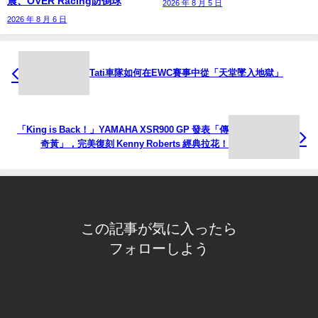
震、OVER Racing防倒球
2026 年 8 月 5 日
2026 年 8 月 6 日
Tati車隊如何在EWC賽事中從「天堂墜入地獄」
「King is Back！」YAMAHA XSR900 GP 發表「傳
奇黃」，完美復刻 Kenny Roberts 經典拉花！
この記事が気に入ったら
フォローしよう