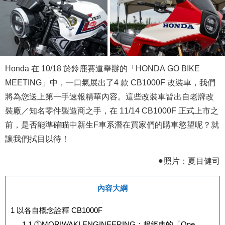
Honda 在 10/18 於鈴鹿賽道舉辦的「HONDA GO BIKE
MEETING」中，一口氣展出了4 款 CB1000F 改裝車，我們
將為您送上第一手速報精華內容。這些改裝車皆出自老牌改
裝廠／知名零件製造商之手，在 11/14 CB1000F 正式上市之
前，是否能準確瞄中新生F車系潛在買家們的購車慾望呢？就
讓我們拭目以待！
⚫︎照片：夏目健司
內容大綱
1
以各自概念詮釋 CB1000F
1.1
①MORIWAKI ENGINEERING：超經典的「One