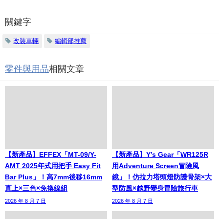
關鍵字
改裝車輛
編輯部推薦
零件與用品
相關文章
【新產品】EFFEX「MT-09/Y-
【新產品】Y’s Gear「WR125R
AMT 2025年式用把手 Easy Fit
用Adventure Screen冒險風
Bar Plus」！高7mm後移16mm
鏡」！仿拉力塔頭燈防護骨架×大
直上×三色×免換線組
型防風×越野變身冒險旅行車
2026 年 8 月 7 日
2026 年 8 月 7 日