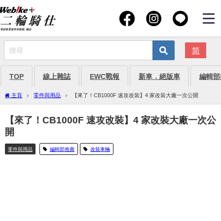
简
TOP
線上雜誌
EWC戰報
新車．絕版車
編輯部
主頁
零件與用品
【來了！CB1000F 速攻改裝】4 家改裝大廠一次公開
【來了！CB1000F 速攻改裝】4 家改裝大廠一次公
開
零件與用品
編輯部推薦
改裝車輛