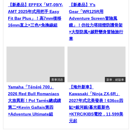
【新產品】EFFEX「MT-09/Y-
【新產品】Y’s
AMT 2025年式用把手 Easy
Gear「WR125R用
Fit Bar Plus」！高7mm後移
Adventure Screen冒險風
16mm直上×三色×免換線組
鏡」！仿拉力塔頭燈防護骨架
×大型防風×越野變身冒險旅行
車
賽事消息
新車．絕版車
Yamaha「Ténéré 700」
【海外新車】
2026 Red Bull Romaniacs
Kawasaki「Ninja ZX-6R」
大放異彩！Pol Tarrés總成績
2027年式北美發表！636cc四
第二×Kevin Gallais第四
缸×銀河銀/暮光藍新色
×Adventure Ultimate組
×KTRC/KIBS電控，11,599美
元起