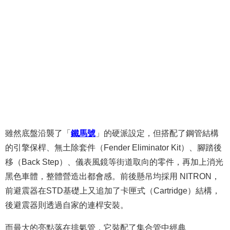
雖然底盤沿襲了「
鐵馬號
」的硬派設定，但搭配了鋼管結構
的引擎保桿、無土除套件（Fender Eliminator Kit）、腳踏後
移（Back Step）、儀表風鏡等街道取向的零件，再加上消光
黑色車體，整體營造出都會感。前後懸吊均採用 NITRON，
前避震器在STD基礎上又追加了卡匣式（Cartridge）結構，
後避震器則透過自家的連桿安裝。
而最大的亮點落在排氣管，它裝配了集合管中經典