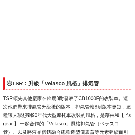
④TSR：升級「Velasco 風格」排氣管
TSR領先其他廠家在鈴鹿8耐發表了CB1000F的改裝車。這
次他們帶來排氣管升級後的版本，排氣管較8耐版本更短，這
種讓人聯想到90年代大型摩托車改裝的風格，是藉由和【 r’s
gear 】 一起合作的「Velasco」風格排氣管（ベラスコ
管）、以及將液晶儀錶融合砲彈造型儀表蓋等元素延續而引