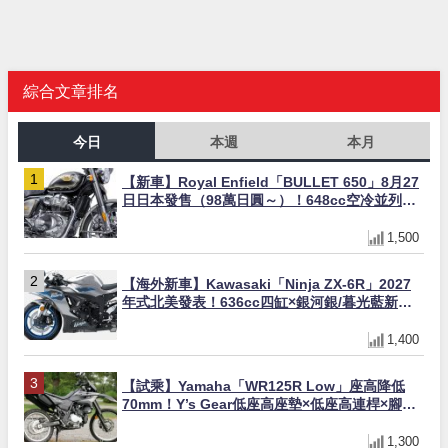
綜合文章排名
今日
本週
本月
【新車】Royal Enfield「BULLET 650」8月27
日日本發售（98萬日圓～）！648cc空冷並列雙
缸×虎眼指示燈×砲筒黑/戰艦藍兩色
1,500
【海外新車】Kawasaki「Ninja ZX-6R」2027
年式北美發表！636cc四缸×銀河銀/暮光藍新色
×KTRC/KIBS電控，11,599美元起
1,400
【試乘】Yamaha「WR125R Low」座高降低
70mm！Y’s Gear低座高座墊×低座高連桿×腳踏
著地感大幅改善，越野初學者推薦
1,300