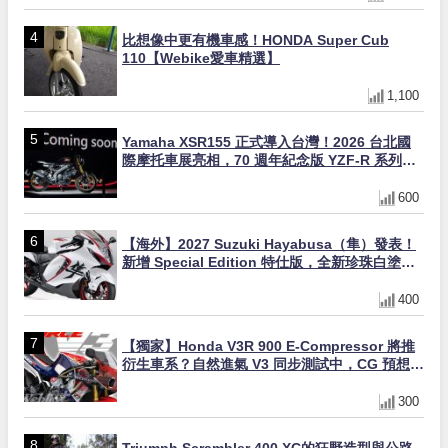
比想像中更有機車感！HONDA Super Cub
110【Webike愛車精選】
1,100
Yamaha XSR155 正式導入台灣！2026 台北國
際摩托車展亮相，70 週年紀念版 YZF-R 系列限
量追加販售
600
【海外】2027 Suzuki Hayabusa（隼）發表！
新增 Special Edition 特仕版，全新珍珠白塗裝
與專屬配備登場
400
【獨家】Honda V3R 900 E-Compressor 將推
衍生車系？自然進氣 V3 同步測試中，CG 預想曝
光！
300
Triumph Scrambler 400 XC的狂野造型與公路