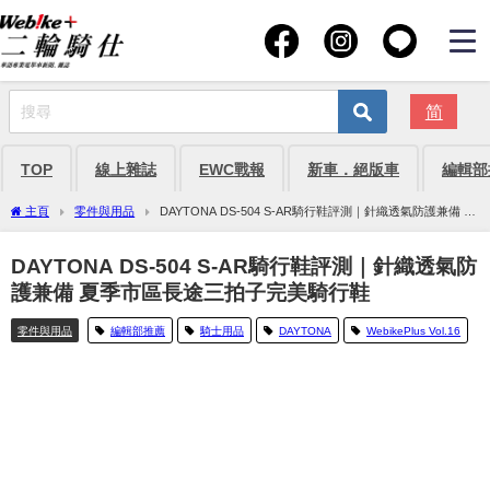
简
TOP
線上雜誌
EWC戰報
新車．絕版車
編輯部
主頁
零件與用品
DAYTONA DS-504 S-AR騎行鞋評測｜針織透氣防護兼備 夏
季市區長途三拍子完美騎行鞋
DAYTONA DS-504 S-AR騎行鞋評測｜針織透氣防
護兼備 夏季市區長途三拍子完美騎行鞋
零件與用品
編輯部推薦
騎士用品
DAYTONA
WebikePlus Vol.16