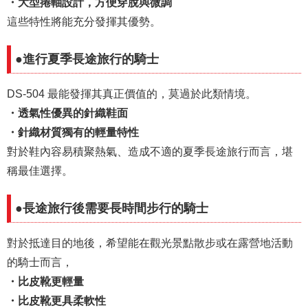
・大型捲軸設計，方便穿脫與微調
這些特性將能充分發揮其優勢。
●進行夏季長途旅行的騎士
DS-504 最能發揮其真正價值的，莫過於此類情境。
・透氣性優異的針織鞋面
・針織材質獨有的輕量特性
對於鞋內容易積聚熱氣、造成不適的夏季長途旅行而言，堪
稱最佳選擇。
●長途旅行後需要長時間步行的騎士
對於抵達目的地後，希望能在觀光景點散步或在露營地活動
的騎士而言，
・比皮靴更輕量
・比皮靴更具柔軟性