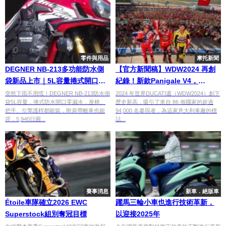
零件與用品
摩托新聞
DEGNER NB-213多功能防水側
【官方新聞稿】WDW2024 再創
袋新品上市｜5L容量捲式開口、
紀錄！新款Panigale V4，
多位置安裝 5,940日圓
Bagnaia 再度奪冠等多項活動共
突然下雨不用慌！DEGNER NB-213防水側
2024 年世界DUCATI週（WDW2024）創下
袋5L容量，捲式防水開口零漏水，座椅、
歷史新高，吸引了來自 86 個國家的超過
襄盛舉
把手、引擎護桿都能裝，附肩帶離車也能
94,000 名參與者，為這家意大利車廠的標
背，5,940日圓...
誌...
賽事消息
新車．絕版車
Étoile車隊確立2026 EWC
躍馬三輪小車也進行技術革新，
Superstock組別奪冠目標
以迎接2025年