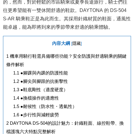
的，然而，對於輕鬆的市區騎乘或夏季長途旅行，騎士們往
往更希望能有一雙休閒舒適的鞋款。DAYTONA 的 DS-504
S-AR 騎乘鞋正是為此而生。其採用針織材質的鞋面，通風性
能卓越，能為即將到來的季節帶來舒適的騎乘體驗。
內容大綱
[
隱藏
]
1
機車用騎行鞋需具備哪些功能？安全防護與舒適騎乘的關鍵
條件解析
1.1
●腳踝與內踝的防護性能
1.2
●腳尖與腳跟的抗衝擊性
1.3
●鞋底剛性（適度硬度）
1.4
●換檔操作的適應性
1.5
●耐候性（防水性・透氣性）
1.6
●步行性與減輕疲勞
2
DAYTONA DS-504的設計魅力：針織鞋面、線控鞋帶、換
檔護塊六大特點完整解析