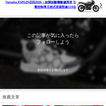
Yamaha XSR125召回2026｜故障診斷機數據異常 引
擎控制單元程式更新對象119台
この記事が気に入ったら
フォローしよう
最新情報をお届けします
推薦文章