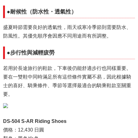
●耐候性（防水性・透氣性）
盛夏時節需要良好的透氣性，雨天或寒冷季節則需要防水、
防風性。其優先順序會因應不同用途而有所調整。
●步行性與減輕疲勞
若用於長途旅行的鞋款，下車後仍能舒適步行也同樣重要。
要在一雙鞋中同時滿足所有這些條件實屬不易，因此根據騎
士的喜好、騎乘條件、季節等選擇最適合的騎乘鞋款至關重
要。
DS-504 S-AR Riding Shoes
價格：12,430 日圓