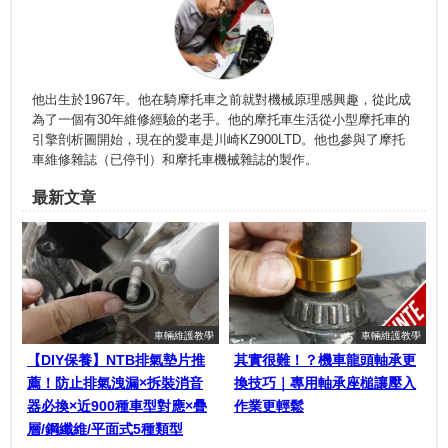
他出生於1967年。他在騎摩托車之前就對機械原理感興趣，從此成
為了一個有30年維修經驗的老手。他的摩托車生活從小型摩托車的
引擎剖析圖開始，現在的愛車是川崎KZ900LTD。他也參與了摩托
車維修雜誌（已停刊）和摩托車機械雜誌的製作。
最新文章
車輛維護教學
車輛維護教學
【DIY保養】NTB排氣墊片推
其實很難！？機車龍頭軸承更
薦！防止排氣洩漏×拆裝消音
換技巧｜專用軸承座槌讓壓入
器必換×近900種車型對應×疊
作業更輕鬆
層/鋼纖維/平面式5種類型