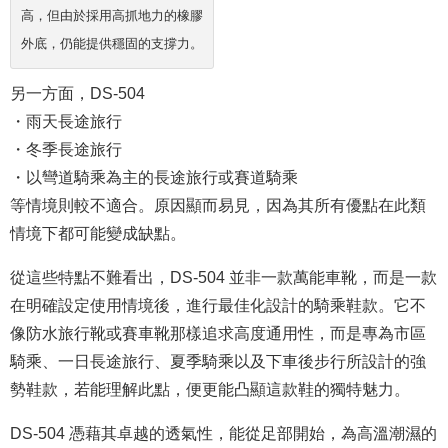
高，但由於採用高抓地力的橡膠
外底，仍能提供穩固的支撐力。
另一方面，DS-504
・雨天長途旅行
・冬季長途旅行
・以彎道騎乘為主的長途旅行或賽道騎乘
等情境則較不適合。原因顯而易見，因為其所有優點在此類
情境下都可能變成缺點。
從這些特點不難看出，DS-504 並非一款萬能車靴，而是一款
在明確設定使用情境後，進行最佳化設計的騎乘鞋款。它不
像防水旅行靴或賽車靴那樣追求高度通用性，而是專為市區
騎乘、一日長途旅行、夏季騎乘以及下車後步行所設計的強
勢鞋款，若能理解此點，便更能凸顯這款鞋的獨特魅力。
DS-504 憑藉其卓越的透氣性，能從足部開始，為高溫潮濕的