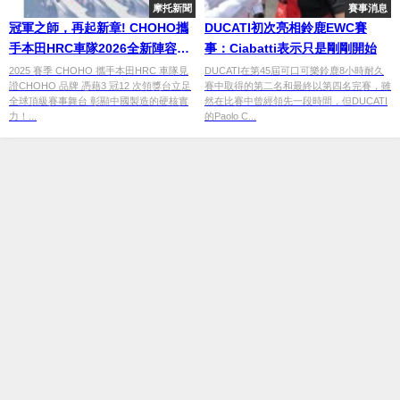
摩托新聞
賽事消息
冠軍之師，再起新章! CHOHO攜
DUCATI初次亮相鈴鹿EWC賽
手本田HRC車隊2026全新陣容共
事：Ciabatti表示只是剛剛開始
鑄新傳奇!
2025 賽季 CHOHO 攜手本田HRC 車隊見
DUCATI在第45屆可口可樂鈴鹿8小時耐久
證CHOHO 品牌 憑藉3 冠12 次領獎台立足
賽中取得的第二名和最終以第四名完賽，雖
全球頂級賽事舞台 彰顯中國製造的硬核實
然在比賽中曾經領先一段時間，但DUCATI
力！...
的Paolo C...