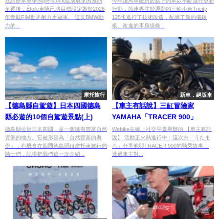
在經歷本賽季Superstock組別冠軍的激烈
今年躍馬車廠對於旗下的車款不斷進行更新
角逐後，Étoile車隊已將目標設定為於2026
行動，就連專注於通勤的三輪小車Tricity
年奪取FIM世界耐力盃冠軍。 這支BMW動
125也進行了技術改造，配備了新的儀錶
力的...
板、改進的車身線條...
摩托旅行
新車．絕版車
【德島縣自駕遊】日本四國德島
【車主有話說】三缸冒險家
縣必遊的10個自駕遊景點(上)
YAMAHA「TRACER 900」
德島縣位於日本四國，是一個擁有豐富自然
Webike在線上社交平臺舉辦的 【車主有話
資源的地方。它被形容為「自然豐富的縣
說】 活動正火熱進行中！這次由「うたま
份」，有機會在四國德島縣租摩托車旅行的
ろ」分享他與TRACER 900的騎乘故事！
騎士們，記得把我們這一次介紹...
透過車主對...