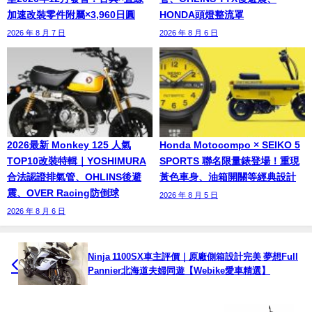
加速改裝零件附屬×3,960日圓
HONDA頭燈整流罩
2026 年 8 月 7 日
2026 年 8 月 6 日
2026最新 Monkey 125 人氣
Honda Motocompo × SEIKO 5
TOP10改裝特輯｜YOSHIMURA
SPORTS 聯名限量錶登場！重現
合法認證排氣管、OHLINS後避
黃色車身、油箱開關等經典設計
震、OVER Racing防倒球
2026 年 8 月 5 日
2026 年 8 月 6 日
Ninja 1100SX車主評價｜原廠側箱設計完美 夢想Full
Pannier北海道夫婦同遊【Webike愛車精選】