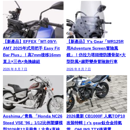
【新產品】EFFEX「MT-09/Y-
【新產品】Y’s Gear「WR125R
AMT 2025年式用把手 Easy Fit
用Adventure Screen冒險風
Bar Plus」！高7mm後移16mm
鏡」！仿拉力塔頭燈防護骨架×大
直上×三色×免換線組
型防風×越野變身冒險旅行車
2026 年 8 月 7 日
2026 年 8 月 7 日
Aoshima／青島 「Honda NC26
2026最新 CB1000F 人氣TOP10
Steed VSE ’96」1/12比例塑膠模
改裝特輯｜r’s gear鈦合金排氣
型2026年12月發售！古典×直線
管、OHLINS TTX後避震、