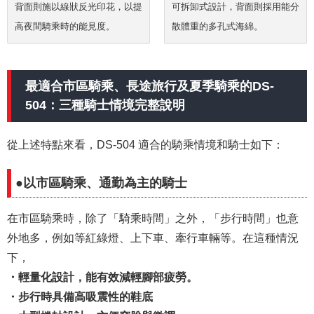
背面則施以線狀反光印花，以提
可拆卸式設計，背面則採用能分
高夜間騎乘時的能見度。
散體重的多孔式海綿。
最適合市區騎乘、長途旅行及夏季騎乘的DS-
504：三種騎士情境完整說明
從上述特點來看，DS-504 適合的騎乘情境和騎士如下：
●以市區騎乘、通勤為主的騎士
在市區騎乘時，除了「騎乘時間」之外，「步行時間」也意
外地多，例如等紅綠燈、上下車、牽行車輛等。在這種情況
下，
・輕量化設計，能有效減輕腳部疲勞。
・步行時具備高吸震性的鞋底