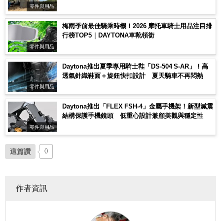
零件與用品
梅雨季前最佳騎乘時機！2026 摩托車騎士用品注目排
行榜TOP5｜DAYTONA車靴領銜
零件與用品
Daytona推出夏季專用騎士鞋「DS-504 S-AR」！高
透氣針織鞋面＋旋鈕快扣設計 夏天騎車不再悶熱
零件與用品
Daytona推出「FLEX FSH-4」金屬手機架！新型減震
結構保護手機鏡頭 低重心設計兼顧美觀與穩定性
零件與用品
這篇讚
0
作者資訊