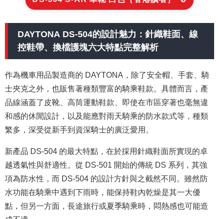
DAYTONA DS-504的設計魅力：針織鞋面、線
控鞋帶、換檔護塊六大特點完整解析
作為機車用品製造商的 DAYTONA，除了安全帽、手套、騎
士夾克之外，也販售著種類豐富的騎乘鞋款。具體而言，產
品線涵蓋了皮靴、高筒運動鞋款、即使在市區穿著也毫無違
和感的休閒設計，以及能應對雨天騎乘的防水款式等，種類
繁多，深受從新手到資深騎士的廣泛愛用。
新產品 DS-504 的最大特點，在於採用針織鞋面所實現的卓
越透氣性與舒適性。從 DS-501 開始的傳統 DS 系列，其強
項為防水性，而 DS-504 的設計方針與之截然不同。雖然防
水功能在騎乘中遇到下雨時，能保持鞋內乾燥是其一大優
點，但另一方面，長途旅行或夏季騎乘時，悶熱感也可能造