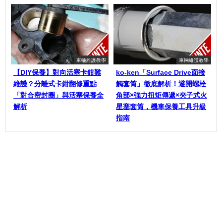
車輛維護教學
車輛維護教學
【DIY保養】對向活塞卡鉗難
ko-ken「Surface Drive面接
維護？分離式卡鉗翻修重點
觸套筒」徹底解析！避開螺栓
「對合密封圈」與活塞保養全
角部×強力扭矩傳遞×夾子式火
解析
星塞套筒，機車保養工具升級
指南