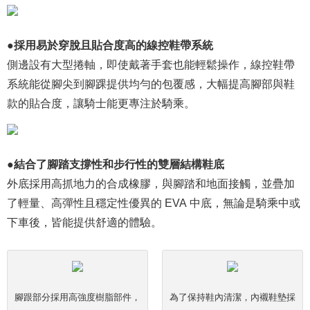
●採用易於穿脫且貼合度高的線控鞋帶系統
側邊設有大型捲軸，即使戴著手套也能輕鬆操作，線控鞋帶
系統能從腳尖到腳踝提供均勻的包覆感，大幅提高腳部與鞋
款的貼合度，讓騎士能更專注於騎乘。
●結合了腳踏支撐性和步行性的雙層結構鞋底
外底採用高抓地力的合成橡膠，與腳踏和地面接觸，並疊加
了輕量、高彈性且穩定性優異的 EVA 中底，無論是騎乘中或
下車後，皆能提供舒適的體驗。
腳跟部分採用高強度樹脂部件，
為了保持鞋內清潔，內襯鞋墊採