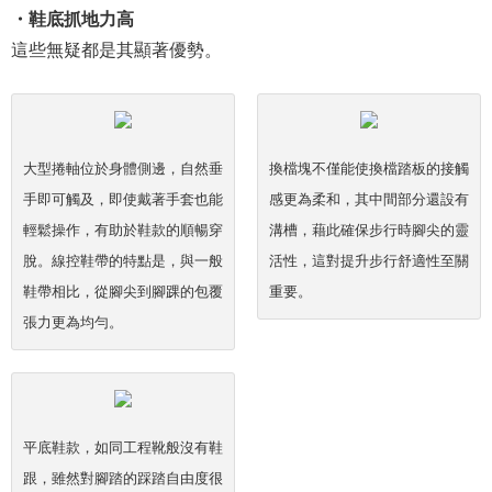
・鞋底抓地力高
這些無疑都是其顯著優勢。
大型捲軸位於身體側邊，自然垂
換檔塊不僅能使換檔踏板的接觸
手即可觸及，即使戴著手套也能
感更為柔和，其中間部分還設有
輕鬆操作，有助於鞋款的順暢穿
溝槽，藉此確保步行時腳尖的靈
脫。線控鞋帶的特點是，與一般
活性，這對提升步行舒適性至關
鞋帶相比，從腳尖到腳踝的包覆
重要。
張力更為均勻。
平底鞋款，如同工程靴般沒有鞋
跟，雖然對腳踏的踩踏自由度很