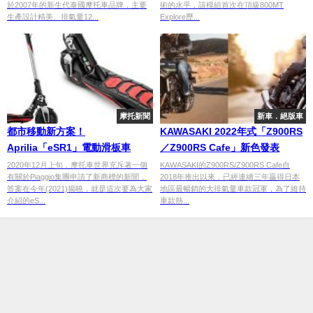
於2007年的新生代泰國摩托車品牌，主要
術的水平，該模組首次在頂級800MT
生產設計精美、排氣量12...
Explore歷...
摩托新聞
新車．絕版車
都市移動新方案！
KAWASAKI 2022年式「Z900RS
Aprilia「eSR1」電動滑板車
／Z900RS Cafe」新色發表
2020年12月上旬，摩托車世界充斥著一個
KAWASAKI的Z900RS/Z900RS Cafe自
有關於Piaggio集團申請了新商標的新聞，
2018年推出以來，已經連續三年贏得日本
答案在今年(2021)揭曉，就是這次要為大家
地區最暢銷的大排氣量車款冠軍，為了維持
介紹的eS...
車款熱...