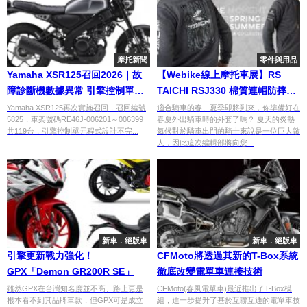
摩托新聞
零件與用品
Yamaha XSR125召回2026｜故
【Webike線上摩托車展】RS
障診斷機數據異常 引擎控制單元
TAICHI RSJ330 棉質連帽防摔外
程式更新對象119台
套
Yamaha XSR125再次實施召回，召回編號
適合騎車的春、夏季即將到來，你準備好在
5825，車架號碼RE46J-006201～006399
春夏外出騎車時的外套了嗎？ 夏天的炎熱
共119台，引擎控制單元程式設計不完...
氣候對於騎車出門的騎士來說是一位巨大敵
人，因此這次編輯部將向您...
新車．絕版車
新車．絕版車
引擎更新戰力強化！
CFMoto將透過其新的T-Box系統
GPX「Demon GR200R SE」
徹底改變電單車連接技術
雖然GPX在台灣知名度並不高、路上更是
CFMoto(春風電單車)最近推出了T-Box模
根本看不到其品牌車款，但GPX可是成立
組，進一步提升了基於互聯互通的電單車技