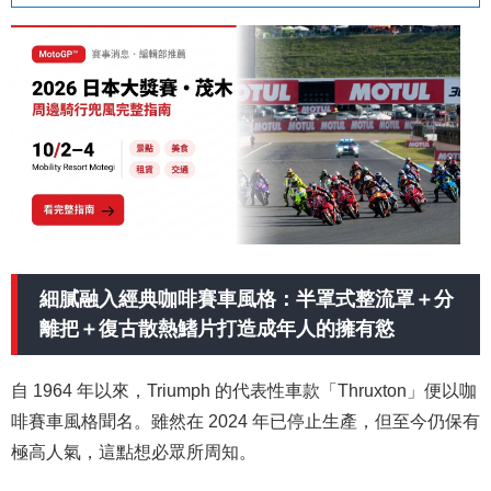
細膩融入經典咖啡賽車風格：半罩式整流罩＋分
離把＋復古散熱鰭片打造成年人的擁有慾
自 1964 年以來，Triumph 的代表性車款「Thruxton」便以咖
啡賽車風格聞名。雖然在 2024 年已停止生產，但至今仍保有
極高人氣，這點想必眾所周知。