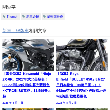
關鍵字
Triumph
新車介紹
編輯部推薦
新車．絕版車
相關文章
【海外新車】Kawasaki「Ninja
【新車】Royal
ZX-6R」2027年式北美發表！
Enfield「BULLET 650」8月27
636cc四缸×銀河銀/暮光藍新色
日日本發售（98萬日圓～）！
×KTRC/KIBS電控，11,599美元
648cc空冷並列雙缸×虎眼指示燈
起
×砲筒黑/戰艦藍兩色
2026 年 8 月 7 日
2026 年 8 月 7 日