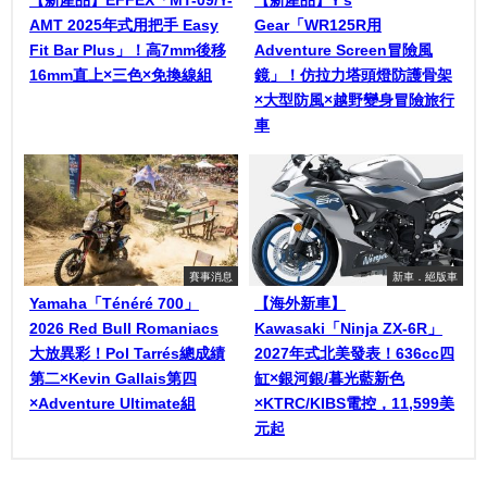
AMT 2025年式用把手 Easy
Gear「WR125R用
Fit Bar Plus」！高7mm後移
Adventure Screen冒險風
16mm直上×三色×免換線組
鏡」！仿拉力塔頭燈防護骨架
×大型防風×越野變身冒險旅行
車
賽事消息
新車．絕版車
Yamaha「Ténéré 700」
【海外新車】
2026 Red Bull Romaniacs
Kawasaki「Ninja ZX-6R」
大放異彩！Pol Tarrés總成績
2027年式北美發表！636cc四
第二×Kevin Gallais第四
缸×銀河銀/暮光藍新色
×Adventure Ultimate組
×KTRC/KIBS電控，11,599美
元起