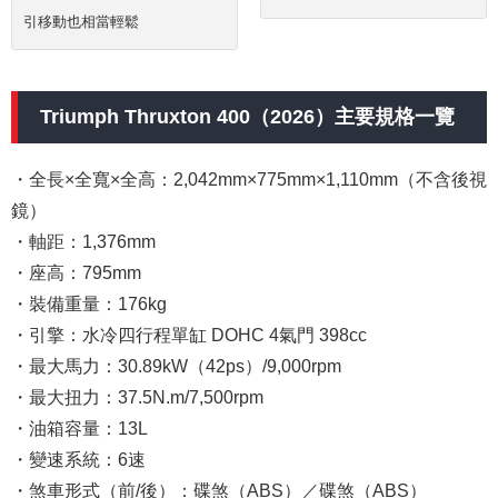
引移動也相當輕鬆
Triumph Thruxton 400（2026）主要規格一覽
・全長×全寬×全高：2,042mm×775mm×1,110mm（不含後視
鏡）
・軸距：1,376mm
・座高：795mm
・裝備重量：176kg
・引擎：水冷四行程單缸 DOHC 4氣門 398cc
・最大馬力：30.89kW（42ps）/9,000rpm
・最大扭力：37.5N.m/7,500rpm
・油箱容量：13L
・變速系統：6速
・煞車形式（前/後）：碟煞（ABS）／碟煞（ABS）