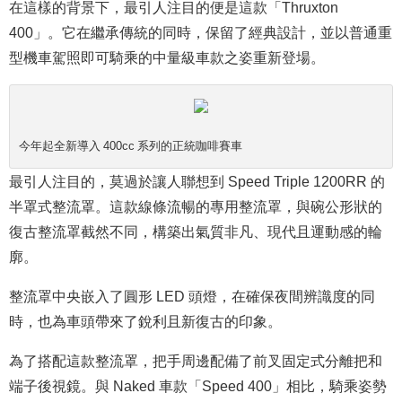
在這樣的背景下，最引人注目的便是這款「Thruxton
400」。它在繼承傳統的同時，保留了經典設計，並以普通重
型機車駕照即可騎乘的中量級車款之姿重新登場。
今年起全新導入 400cc 系列的正統咖啡賽車
最引人注目的，莫過於讓人聯想到 Speed Triple 1200RR 的
半罩式整流罩。這款線條流暢的專用整流罩，與碗公形狀的
復古整流罩截然不同，構築出氣質非凡、現代且運動感的輪
廓。
整流罩中央嵌入了圓形 LED 頭燈，在確保夜間辨識度的同
時，也為車頭帶來了銳利且新復古的印象。
為了搭配這款整流罩，把手周邊配備了前叉固定式分離把和
端子後視鏡。與 Naked 車款「Speed 400」相比，騎乘姿勢