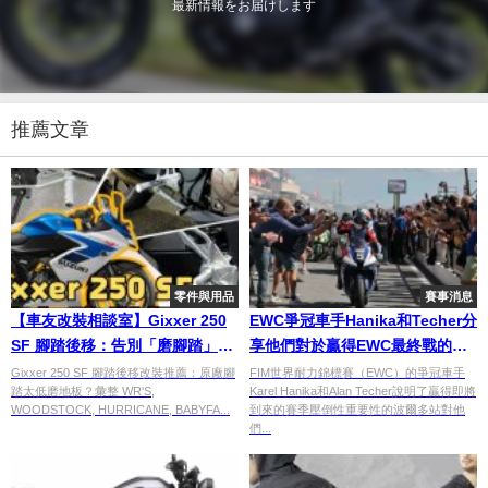
最新情報をお届けします
推薦文章
零件與用品
賽事消息
【車友改裝相談室】Gixxer 250
EWC爭冠車手Hanika和Techer分
SF 腳踏後移：告別「磨腳踏」的
享他們對於贏得EWC最終戰的意
尷尬，找回真正的操控樂趣！｜
義
Gixxer 250 SF 腳踏後移改裝推薦：原廠腳
FIM世界耐力錦標賽（EWC）的爭冠車手
踏太低磨地板？彙整 WR'S,
Karel Hanika和Alan Techer說明了贏得即將
台日車友評價匯總
WOODSTOCK, HURRICANE, BABYFA...
到來的賽季壓倒性重要性的波爾多站對他
們...