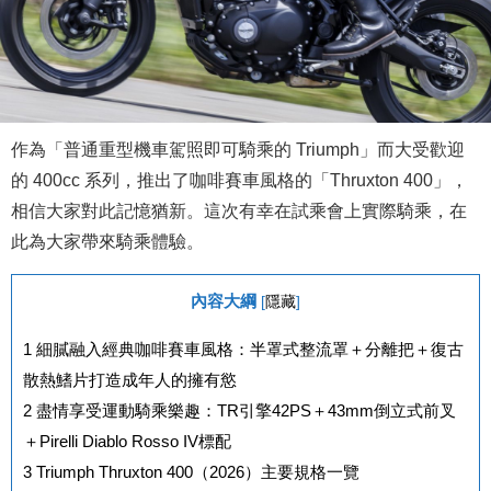
作為「普通重型機車駕照即可騎乘的 Triumph」而大受歡迎
的 400cc 系列，推出了咖啡賽車風格的「Thruxton 400」，
相信大家對此記憶猶新。這次有幸在試乘會上實際騎乘，在
此為大家帶來騎乘體驗。
內容大綱
[
隱藏
]
1
細膩融入經典咖啡賽車風格：半罩式整流罩＋分離把＋復古
散熱鰭片打造成年人的擁有慾
2
盡情享受運動騎乘樂趣：TR引擎42PS＋43mm倒立式前叉
＋Pirelli Diablo Rosso IV標配
3
Triumph Thruxton 400（2026）主要規格一覽