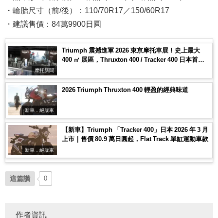
・輪胎尺寸（前/後）：110/70R17／150/60R17
・建議售價：84萬9900日圓
Triumph 震撼進軍 2026 東京摩托車展！史上最大
400 ㎡ 展區，Thruxton 400 / Tracker 400 日本首度
亮相！
摩托新聞
2026 Triumph Thruxton 400 輕盈的經典味道
新車．絕版車
【新車】Triumph 「Tracker 400」日本 2026 年 3 月
上市｜售價 80.9 萬日圓起，Flat Track 單缸運動車款
新車．絕版車
這篇讚
0
作者資訊