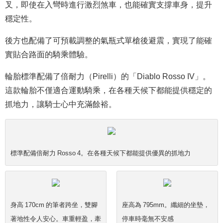
叉，即使在入彎時進行激烈煞車，也能確實支撐車身，提升
穩定性。
後方也配備了可預載調整的氣瓶式單槍後避震，實現了能確
實貼合路面的騎乘體驗。
輪胎標準配備了倍耐力（Pirelli）的「Diablo Rosso IV」。
這款輪胎不僅適合運動騎乘，在各種天候下都能提供穩定的
抓地力，讓騎士心中充滿餘裕。
標準配備倍耐力 Rosso 4。在各種天候下都能提供優異的抓地力
身高 170cm 的筆者跨坐，雙腳
座高為 795mm。纖細的坐墊，
著地性令人安心。車重輕盈，牽
停車時毫無不安感