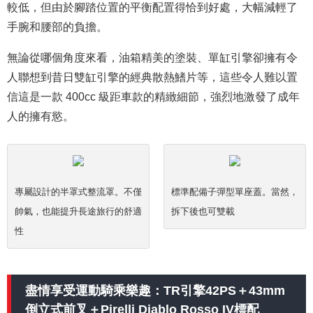
較低，但由於腳踏位置的平衡配置得恰到好處，大幅減輕了
手腕和腰部的負擔。
無論從哪個角度來看，油箱精美的塗裝、單缸引擎卻擁有令
人聯想到昔日雙缸引擎的經典散熱鰭片等，這些令人難以置
信這是一款 400cc 級距車款的精緻細節，強烈地激發了成年
人的擁有慾。
專屬設計的半罩式整流罩。不僅
標準配備子彈型單座蓋。當然，
帥氣，也能提升長途旅行的舒適
拆下後也可雙載
性
盡情享受運動騎乘樂趣：TR引擎42PS＋43mm
倒立式前叉＋Pirelli Diablo Rosso IV標配