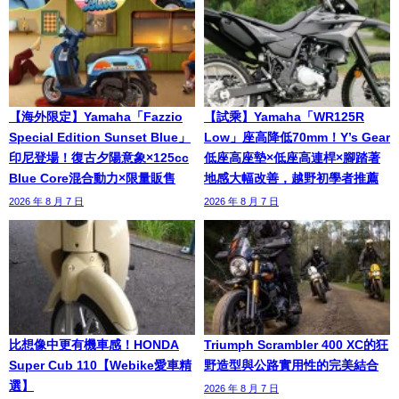
【海外限定】Yamaha「Fazzio
【試乘】Yamaha「WR125R
Special Edition Sunset Blue」
Low」座高降低70mm！Y’s Gear
印尼登場！復古夕陽意象×125cc
低座高座墊×低座高連桿×腳踏著
Blue Core混合動力×限量販售
地感大幅改善，越野初學者推薦
2026 年 8 月 7 日
2026 年 8 月 7 日
比想像中更有機車感！HONDA
Triumph Scrambler 400 XC的狂
Super Cub 110【Webike愛車精
野造型與公路實用性的完美結合
選】
2026 年 8 月 7 日