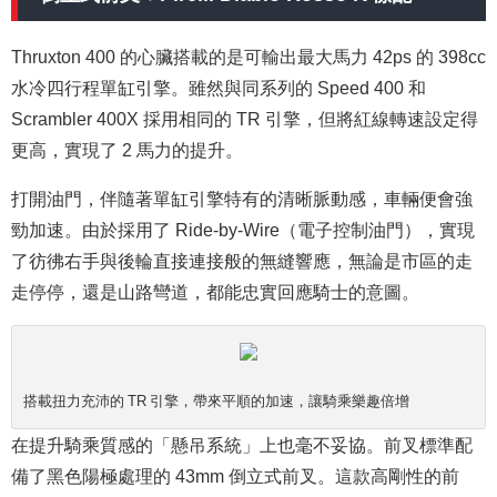
Thruxton 400 的心臟搭載的是可輸出最大馬力 42ps 的 398cc
水冷四行程單缸引擎。雖然與同系列的 Speed 400 和
Scrambler 400X 採用相同的 TR 引擎，但將紅線轉速設定得
更高，實現了 2 馬力的提升。
打開油門，伴隨著單缸引擎特有的清晰脈動感，車輛便會強
勁加速。由於採用了 Ride-by-Wire（電子控制油門），實現
了彷彿右手與後輪直接連接般的無縫響應，無論是市區的走
走停停，還是山路彎道，都能忠實回應騎士的意圖。
搭載扭力充沛的 TR 引擎，帶來平順的加速，讓騎乘樂趣倍增
在提升騎乘質感的「懸吊系統」上也毫不妥協。前叉標準配
備了黑色陽極處理的 43mm 倒立式前叉。這款高剛性的前