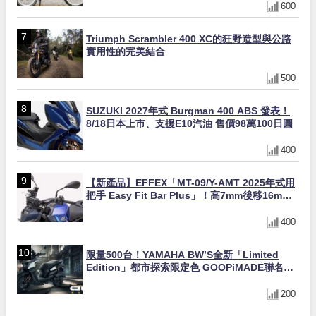
600
Triumph Scrambler 400 XC的狂野造型與公路
實用性的完美結合
500
SUZUKI 2027年式 Burgman 400 ABS 發表！
8/18日本上市、支援E10汽油 售價98萬100日圓
400
【新產品】EFFEX「MT-09/Y-AMT 2025年式用
把手 Easy Fit Bar Plus」！高7mm後移16mm
直上×三色×免換線組
400
限量500台！YAMAHA BW’S全新「Limited
Edition」都市探索限定色 GOOPiMADE聯名包
同步登場
200