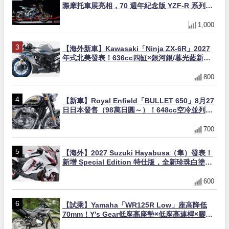
際摩托車展亮相，70 週年紀念版 YZF-R 系列限
量追加販售
1,000
【海外新車】Kawasaki「Ninja ZX-6R」2027
年式北美發表！636cc四缸×銀河銀/暮光藍新色
×KTRC/KIBS電控，11,599美元起
800
【新車】Royal Enfield「BULLET 650」8月27
日日本發售（98萬日圓～）！648cc空冷並列雙
缸×虎眼指示燈×砲筒黑/戰艦藍兩色
700
【海外】2027 Suzuki Hayabusa（隼）發表！
新增 Special Edition 特仕版，全新珍珠白塗裝
與專屬配備登場
600
【試乘】Yamaha「WR125R Low」座高降低
70mm！Y’s Gear低座高座墊×低座高連桿×腳踏
著地感大幅改善，越野初學者推薦