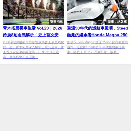
賽事消息
新車．絕版車
青木拓磨賽車生活 Vol.29｜2026
重溫90年代的巡航車風潮，Steed
鈴鹿8耐雨戰解析！史上首次安全
熱潮的繼承者Honda Magna 250
車衝線完賽，HRC五連霸、高橋
2026 鈴鹿8耐因雨勢影響成為史上最戲劇化
別被 V-Twin Magna 僅僅 250cc 的排氣量所
的一屆。青木拓磨深入解析三度安全車、史
迷惑，這款由Honda於90年代推出的巡航
巧第8勝
上首次安全車衝線完賽、HRC 完成五連
車，搭載了 VT250 系列引擎，以其...
霸、高橋巧奪下生涯第...