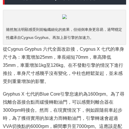
雖然無法明顯感受到前輪纖細化的效果，但傾倒車身更容易，過彎穩定
性繼承自Cygnus Gryphus。再加上新引擎的加速力。
從Cygnus Gryphus 六代全面改款後，Cygnus X 七代的車身
尺寸為：車寬增加25mm，車長縮短70mm，車高降低
35mm，車重增加1kg至126kg。在不發動引擎的情況下進行
推拉，車身尺寸感幾乎沒有變化，中柱也輕鬆架起，並未感
受到重量增加的影響。
Gryphus X 七代的Blue Core引擎怠速約為1600rpm。為了尋
找離合器接合點而緩慢轉動油門，可以感覺到離合器在
3000rpm時接合。然而，在現實情況下，例如跟隨前車起步
時，為了獲得實用的加速力而轉動油門，引擎轉速會超過
VVA切換點的6000rpm，瞬間攀升至7000rpm。這應該是配