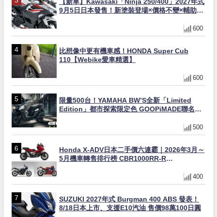
【新車】Kawasaki「Ninja 250/400」2027年式
9月5日日本發售！新塗裝登場×價格不變×輔助滑
動式離合器×LED頭燈標配
600
比想像中更有機車感！HONDA Super Cub
110【Webike愛車精選】
600
限量500台！YAMAHA BW’S全新「Limited
Edition」都市探索限定色 GOOPiMADE聯名包
同步登場
500
Honda X-ADV日本二手價六連霸｜2026年3月～
5月機車轉售排行榜 CBR1000RR-R
FIREBLADE SP首度躋身前十
400
SUZUKI 2027年式 Burgman 400 ABS 發表！
8/18日本上市、支援E10汽油 售價98萬100日圓