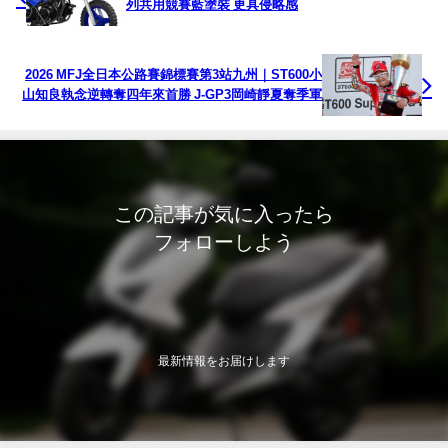
列共用競賽藍塗裝 更具侵略感
2026 MFJ全日本公路賽錦標賽第3站九州｜ST600小
山知良執念逆轉奪四年來首勝 J-GP3岡崎靜夏奪季軍
この記事が気に入ったら
フォローしよう
最新情報をお届けします