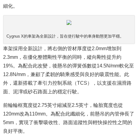
細化。
Cygnus X的車架為全新設計，旨在使行駛中的車身動態更加平穩。
車架採用全新設計，將右側的管材厚度從2.0mm增加到
2.3mm，在優化整體剛性平衡的同時，縱向剛性提升約
19%。為配合此改變，後懸吊的彈簧係數從14.5N/mm軟化至
12.8N/mm，兼顧了柔韌的騎乘感受與良好的吸震性能。此
外，還新搭載了牽引力控制系統（TCS），以支援在濕滑路
面、泥濘或砂石路面上的穩定行駛。
前輪輪框寬度從2.75英寸縮減至2.5英寸，輪胎寬度也從
120mm改為110mm。為配合此纖細化，前懸吊的內管伸長了
5mm，實現了衝擊吸收性、路面追蹤性與輕快操控性之間的
良好平衡。