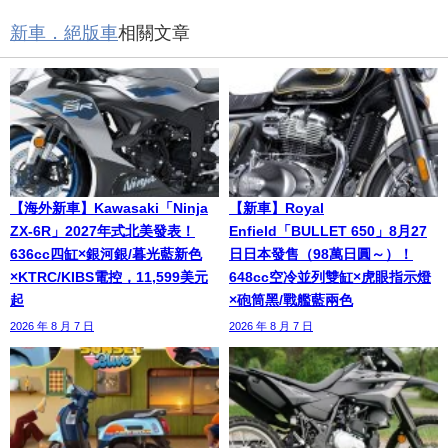
新車．絕版車
相關文章
【海外新車】Kawasaki「Ninja
【新車】Royal
ZX-6R」2027年式北美發表！
Enfield「BULLET 650」8月27
636cc四缸×銀河銀/暮光藍新色
日日本發售（98萬日圓～）！
×KTRC/KIBS電控，11,599美元
648cc空冷並列雙缸×虎眼指示燈
起
×砲筒黑/戰艦藍兩色
2026 年 8 月 7 日
2026 年 8 月 7 日