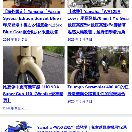
【海外限定】Yamaha「Fazzio
【試乘】Yamaha「WR125R
Special Edition Sunset Blue」
Low」座高降低70mm！Y’s Gear
印尼登場！復古夕陽意象×125cc
低座高座墊×低座高連桿×腳踏著
Blue Core混合動力×限量販售
地感大幅改善，越野初學者推薦
2026 年 8 月 7 日
2026 年 8 月 7 日
比想像中更有機車感！HONDA
Triumph Scrambler 400 XC的狂
Super Cub 110【Webike愛車精
野造型與公路實用性的完美結合
選】
2026 年 8 月 7 日
2026 年 8 月 7 日
Yamaha PW50 2027年式登場｜兒童越野車採用YZ系