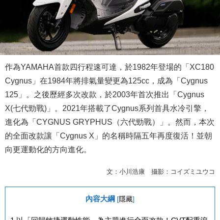
作為YAMAHA首款四行程速可達，於1982年登場的「XC180
Cygnus」在1984年將排氣量變更為125cc，成為「Cygnus
125」。之後歷經多次改款，於2003年首次推出「Cygnus
X(七代勁戰)」。2021年搭載了Cygnus系列首具水冷引擎，
進化為「CYGNUS GRYPHUS（六代勁戰）」。然而，本次
的全面改款讓「Cygnus X」的名稱時隔五年再度復活！並朝
向更運動化的方向進化。
文：小川浩康 攝影：コイズミユウコ
內容大綱
[
隱藏
]