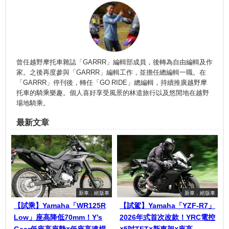
曾任越野摩托車雜誌「GARRR」編輯部成員，後轉為自由編輯及作
家。之後再度參與「GARRR」編輯工作，並擔任總編輯一職。在
「GARRR」停刊後，轉任「GO RIDE」總編輯，持續推廣越野摩
托車的騎乘樂趣。個人喜好享受風景的林道旅行以及悠閒地在越野
場地騎乘。
最新文章
新車．絕版車
新車．絕版車
【試乘】Yamaha「WR125R
【試駕】Yamaha「YZF-R7」
Low」座高降低70mm！Y’s
2026年式首次改款！YRC電控
Gear低座高座墊×低座高連桿
×5吋TFT×新車架×座高