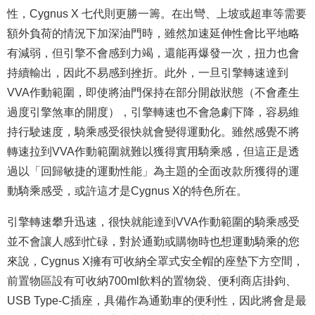
性，Cygnus X 七代則更勝一籌。在出彎、上坡或超車等需要
額外負荷的情況下加深油門時，雖然加速延伸性會比平地略
有減弱，但引擎不會感到力竭，還能再爆發一次，扭力也會
持續輸出，因此不易感到挫折。此外，一旦引擎轉速達到
VVA作動範圍，即使將油門保持在部分開啟狀態（不會產生
過度引擎煞車的開度），引擎轉速也不會急劇下降，容易維
持行駛速度，騎乘感受很快就會變得運動化。雖然感覺不將
轉速拉到VVA作動範圍就難以獲得實用騎乘感，但這正是透
過以「回歸敏捷的運動性能」為主題的全面改款所獲得的運
動騎乘感受，或許這才是Cygnus X的特色所在。
引擎轉速攀升迅速，很快就能達到VVA作動範圍的騎乘感受
並不會讓人感到忙碌，對於通勤或購物時也想運動騎乘的您
來說，Cygnus X擁有可收納全罩式安全帽的座墊下方空間，
前置物區設有可收納700ml飲料的置物袋、便利商店掛鉤、
USB Type-C插座，具備作為通勤車的便利性，因此將會是最