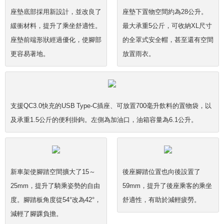
座墊底部採用新設計，並改良了
座墊下置物空間約為28公升。
緩衝材料，提升了乘坐舒適性。
最大承重5公斤，可收納XL尺寸
座墊前端形狀經過優化，使腳部
的全罩式安全帽，甚至還有空間
更容易著地。
放置雨衣。
支援QC3.0快充的USB Type-C插座、可放置700毫升飲料的置物袋，以
及承重1.5公斤的便利掛鉤。左側為加油口，油箱容量為6.1公升。
新車架使腳踏空間擴大了15～
後座腳踏位置也向後設置了
25mm，提升了騎乘姿勢的自由
59mm，提升了後座乘客的乘坐
度。腳踏板角度從54°改為42°，
舒適性，有助於減輕疲勞。
減輕了腳踝負擔。