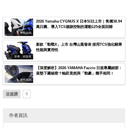
2026 Yamaha CYGNUS X 日本5/22上市｜售價38.94
萬日圓、導入TCS循跡控制的運動125全面回歸
摩托新聞
新款「勁戰X」上市 台灣山葉發表 採用TCS強化騎乘
性能與實用性
新車．絕版車
【深度解析】2026 YAMAHA Fazzio 日規專屬細節：
座墊下藏秘密？軸距竟然與「勁豪」幾乎相同！
摩托新聞
這篇讚
0
作者資訊