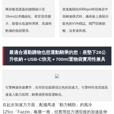
將排氣管護蓋的縫隙縮小至
當進氣閥在6000rpm時切換至中
10mm以求纖細化。尾管直徑擴
高轉速模式時，儀表板上會顯示
大，能發出低速時渾厚、高速時
藍色的VVA標誌。閥門切換順
飽滿的低頻聲浪。
暢，沒有違和感。
最適合通勤購物也想運動騎乘的您：座墊下28公
升收納＋USB-C快充＋700ml置物袋實用性兼具
引擎轉速快速攀升，在市區也能展現出色的加速力。引擎特性使其能迅
速進入動力區間，騎乘感受相當運動化。
在起步加速力方面，配備馬達「動力輔助」的風冷
125cc「Fazzio」略勝一籌，但實用扭力湧現後的加速延伸