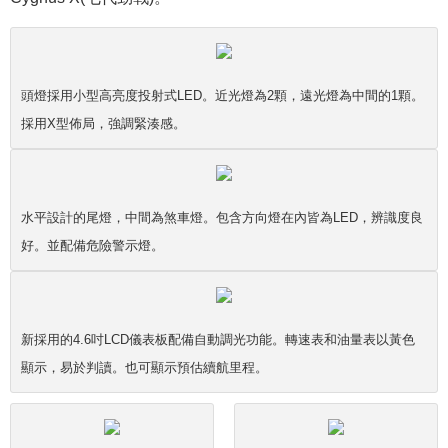
頭燈採用小型高亮度投射式LED。近光燈為2顆，遠光燈為中間的1顆。
採用X型佈局，強調緊湊感。
水平設計的尾燈，中間為煞車燈。包含方向燈在內皆為LED，辨識度良
好。並配備危險警示燈。
新採用的4.6吋LCD儀表板配備自動調光功能。轉速表和油量表以黃色
顯示，易於判讀。也可顯示預估續航里程。