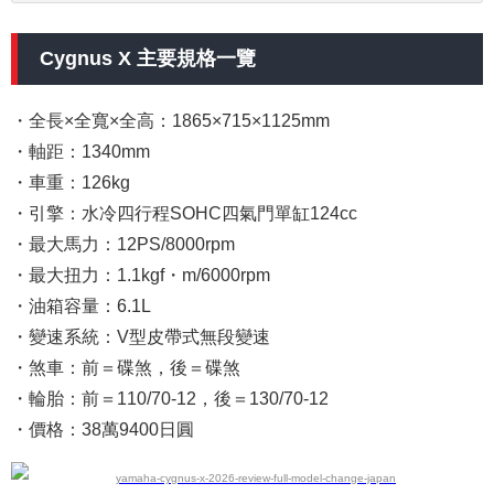
Cygnus X 主要規格一覽
・全長×全寬×全高：1865×715×1125mm
・軸距：1340mm
・車重：126kg
・引擎：水冷四行程SOHC四氣門單缸124cc
・最大馬力：12PS/8000rpm
・最大扭力：1.1kgf・m/6000rpm
・油箱容量：6.1L
・變速系統：V型皮帶式無段變速
・煞車：前＝碟煞，後＝碟煞
・輪胎：前＝110/70-12，後＝130/70-12
・價格：38萬9400日圓