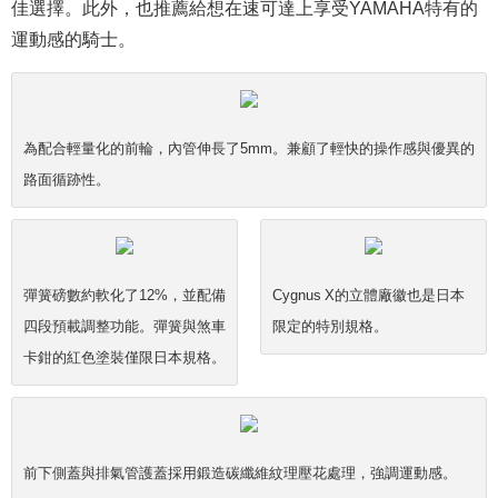
佳選擇。此外，也推薦給想在速可達上享受YAMAHA特有的
運動感的騎士。
為配合輕量化的前輪，內管伸長了5mm。兼顧了輕快的操作感與優異的
路面循跡性。
彈簧磅數約軟化了12%，並配備
Cygnus X的立體廠徽也是日本
四段預載調整功能。彈簧與煞車
限定的特別規格。
卡鉗的紅色塗裝僅限日本規格。
前下側蓋與排氣管護蓋採用鍛造碳纖維紋理壓花處理，強調運動感。