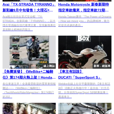
Arai「TX-STRADA TYRANNO」
Honda Motorcycle 新春新期待
新彩繪9月中旬發售！大理石×賽
指定車款攏來，指定車款72期零
博恐龍主題×藍色/三色兩款，長途
頭款、零利率、再送萬元配件好
Arai推出街頭全罩式安全帽「TX-
Honda Taiwan秉持「The Power of Dreams
STRADA」全新彩繪「TYRANNO」，以大
– How we move you.」的品牌精神，致力
旅行全罩安全帽
禮
理石質感融合現代賽博元素，呈現象徵勇往
於提供卓越的產品...
直前騎士精神的恐龍主...
線上雜誌
新車．絕版車
【免費派發】《WeBike+二輪騎
【車主有話說】
仕》第174期火熱上架！Honda
DUCATI「SuperSport S」
NX 400、SYM ADXTG 400、
各位車迷注意！全港最受歡迎的電單車情報
Webike在線上社交平臺舉辦的 【車主有話
雜誌——《WeBike+二輪騎仕》
說】 活動正火熱進行中！這次由「行方不
TMAX 560 勁改實測焦點全攻略
（TwoWheelsRiderMagazine）第174期已
明」分享他與SuperSport S的騎乘故事！
於202...
透過車主...