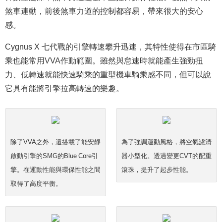
煞車連動，前後煞車力道的控制都容易，帶來很大的安心
感。
Cygnus X 七代戰的引擎轉速攀升迅速，其特性使得在市區騎
乘也能常用VVA作動範圍。雖然與怠速時就能產生強勁扭
力、低轉速就能快速騎乘的重型機車騎乘感不同，但可以說
它具有能將引擎拉高轉速的樂趣。
除了VVA之外，還搭載了能安靜
為了強調運動風格，將空氣濾清
啟動引擎的SMG的Blue Core引
器小型化。透過變更CVT的配重
擎。在運動性能與環保性能之間
滾珠，提升了起步性能。
取得了高度平衡。