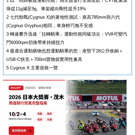
1
以「回歸敏捷運動性能」為主題進行全面改款！CVT配重滾
珠從11g減至9g、車架縱向剛性提升19%
2
七代勁戰(Cygnus X)的著地性測試：座高785mm與六代
(Cygnus Gryphus)相同，車身輕巧無不安感
3
轉速攀升迅速「拉轉騎乘」運動性能同級頂尖：VVA可變汽
門6000rpm切換帶來持續扭力
4
最適合通勤購物也想運動騎乘的您：座墊下28公升收納＋
USB-C快充＋700ml置物袋實用性兼具
5
Cygnus X 主要規格一覽