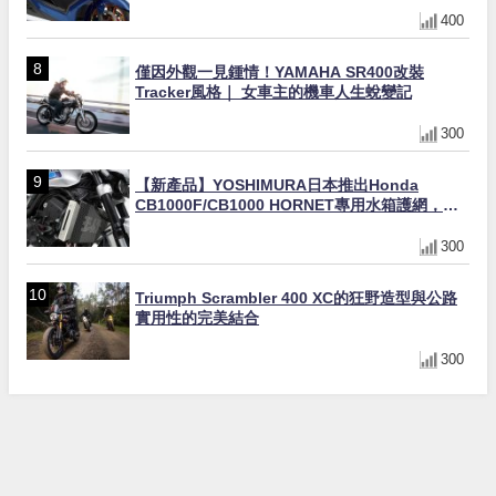
400
僅因外觀一見鍾情！YAMAHA SR400改裝
Tracker風格｜ 女車主的機車人生蛻變記
300
【新產品】YOSHIMURA日本推出Honda
CB1000F/CB1000 HORNET專用水箱護網，六
角網紋設計質感升級
300
Triumph Scrambler 400 XC的狂野造型與公路
實用性的完美結合
300