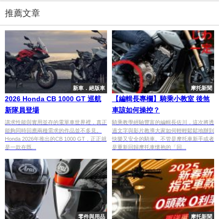
推薦文章
新車．絕版車
摩托新聞
2026 Honda CB 1000 GT 巡航
【編輯長專欄】騎乘小教室 後煞
新隊員登場
車該如何操控？
講求性能與實用並存的電單車世界裡，真正
騎乘教學經驗豐富的編輯長佐川，這次將透
能夠同時回應兩種需求的作品並不多見。
過文字與影片教導大家如何輕輕鬆鬆地辦到
Honda 2026年推出的CB 1000 GT，正正就
快樂又安全的騎車。不管是摩托車新手或者
是一款在既...
是重新回歸摩托車懷抱的「回...
零件與用品
摩托新聞