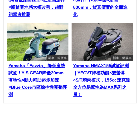
×腳踏著地感大幅改善，越野
830mm，貨真價實的全面進
初學者推薦
化
新車．絕版車
新車．絕版車
Yamaha「Fazzio」降低座墊
Yamaha NMAX155試駕評測
試駕！Y’S GEAR降低20mm
｜YECVT降檔功能×雙螢幕
著地性×動力輔助起步加速
×S/T騎乘模式，155cc速克達
×Blue Core市區操控性完整評
全方位易駕性為MAX系列之
測
最！