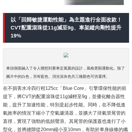
以「回歸敏捷運動性能」為主題進行全面改款！
CVT配重滾珠從11g減至9g、車架縱向剛性提升
19%
車頭側面融入了令人聯想到賽車定風翼的設計，風格更顯運動化。除了
圖片中的白色，另有藍色、消光深灰色共三種顏色可供選擇。
在不損害水冷四行程125cc「Blue Core」引擎環保性能的前
提下，將CVT的配重滾珠從11g減輕至9g，並優化離合器性
能，提升了加速性能，特別是起步性能。同時，在不降低進
氣效率的情況下縮小了空氣濾清器，並擴大了排氣管尾管的
直徑，實現了強勁的低頻聲浪。其尾管的保護蓋也進行了小
型化，並將縫隙從20mm縮小至10mm，有助於車身線條的纖