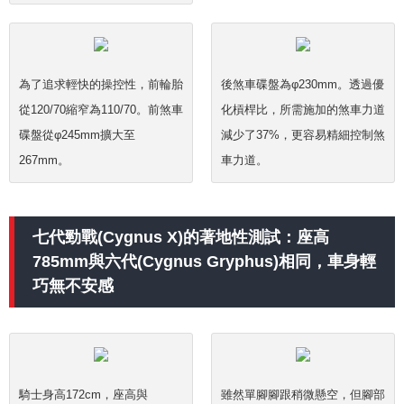
為了追求輕快的操控性，前輪胎
後煞車碟盤為φ230mm。透過優
從120/70縮窄為110/70。前煞車
化槓桿比，所需施加的煞車力道
碟盤從φ245mm擴大至
減少了37%，更容易精細控制煞
267mm。
車力道。
七代勁戰(Cygnus X)的著地性測試：座高
785mm與六代(Cygnus Gryphus)相同，車身輕
巧無不安感
騎士身高172cm，座高與
雖然單腳腳跟稍微懸空，但腳部