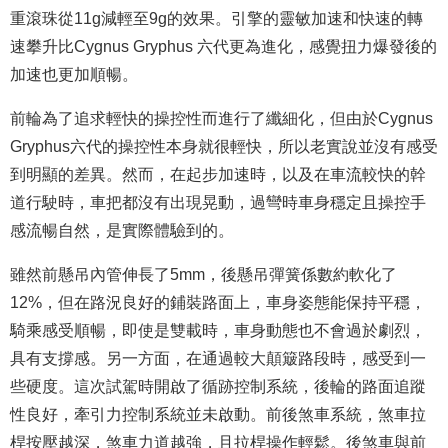
重滾珠從11g減輕至9g的效果。引擎的靈敏加速和快速的轉
速攀升比Cygnus Gryphus 六代更為進化，感覺扭力爆發後的
加速也更加順暢。
前輪為了追求輕快的操控性而進行了纖細化，但由於Cygnus
Gryphus六代的操控性本身就很輕快，所以老實說並沒有感受
到明顯的差異。然而，在起步加速時，以及在車流較快的幹
道行駛時，車把都沒有出現晃動，過彎時車身穩定且操控手
感流暢自然，是實際體驗到的。
雖然前懸吊內管伸長了5mm，後懸吊彈簧係數約軟化了
12%，但在路況良好的鋪裝路面上，車身姿態能保持平穩，
騎乘感受順暢，即使是雙載時，車身動態也不會過於劇烈，
具有支撐感。另一方面，在通過較大顛簸路段時，感受到一
些硬度。這次試駕時開啟了循跡控制系統，後輪的路面追蹤
性良好，牽引力控制系統並未啟動。前後煞車系統，煞車拉
桿按壓越深，煞車力道越強，且拉桿操作輕鬆。後煞車與前