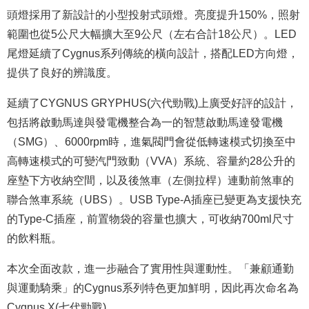
頭燈採用了新設計的小型投射式頭燈。亮度提升150%，照射
範圍也從5公尺大幅擴大至9公尺（左右合計18公尺）。LED
尾燈延續了Cygnus系列傳統的橫向設計，搭配LED方向燈，
提供了良好的辨識度。
延續了CYGNUS GRYPHUS(六代勁戰)上廣受好評的設計，
包括將啟動馬達與發電機整合為一的智慧啟動馬達發電機
（SMG）、6000rpm時，進氣閥門會從低轉速模式切換至中
高轉速模式的可變汽門致動（VVA）系統、容量約28公升的
座墊下方收納空間，以及後煞車（左側拉桿）連動前煞車的
聯合煞車系統（UBS）。USB Type-A插座已變更為支援快充
的Type-C插座，前置物袋的容量也擴大，可收納700ml尺寸
的飲料瓶。
本次全面改款，進一步融合了實用性與運動性。「兼顧通勤
與運動騎乘」的Cygnus系列特色更加鮮明，因此再次命名為
Cygnus X(七代勁戰)。