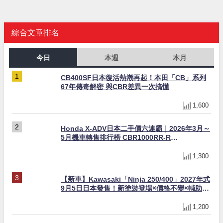
綜合文章排名
今日
本週
本月
CB400SF日本復活熱潮再起！本田「CB」系列
67年傳奇解密 與CBR差異一次搞懂
1,600
Honda X-ADV日本二手價六連霸｜2026年3月～
5月機車轉售排行榜 CBR1000RR-R
FIREBLADE SP首度躋身前十
1,300
【新車】Kawasaki「Ninja 250/400」2027年式
9月5日日本發售！新塗裝登場×價格不變×輔助滑
動式離合器×LED頭燈標配
1,200