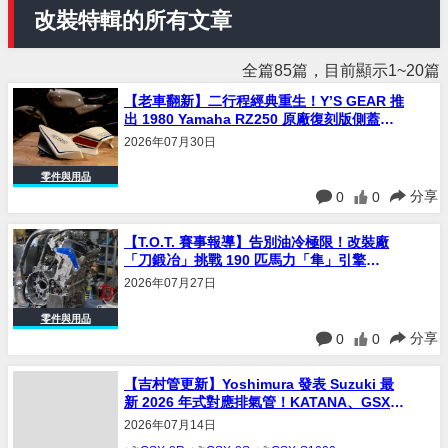
改裝特輯的所有文章
全篇85篇，目前顯示1~20篇
【老車翻新】二行程經典重生！Y’S GEAR 推
出 1980 Yamaha RZ250 原廠復刻版側蓋與
車尾殼套件
2026年07月30日
零件與用品
分享
0
0
【T.O.T. 賽事報導】告別油冷極限！改裝廠
「刀鍛冶」挑戰 190 匹馬力「隼」引擎
Katana 戰車全解析
2026年07月27日
零件與用品
分享
0
0
【吉村管更新】Yoshimura 發表 Suzuki 最
新 2026 年式對應排氣管！KATANA、GSX-
S1000、GSX-8R 適用規格與售價全解析
2026年07月14日