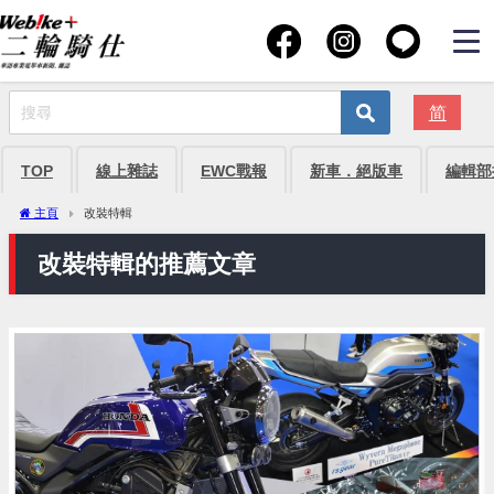
简
TOP
線上雜誌
EWC戰報
新車．絕版車
編輯部
主頁
改裝特輯
改裝特輯的推薦文章