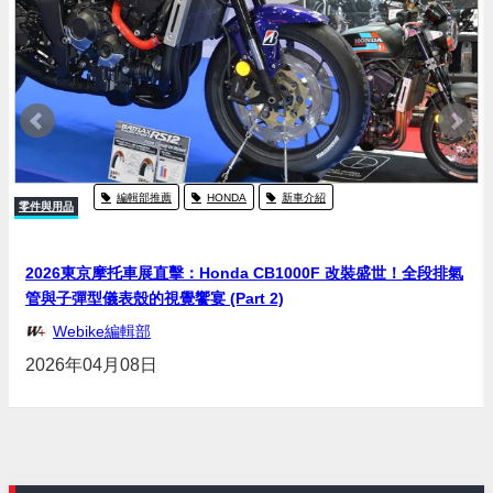
編輯部推薦
HONDA
新車介紹
零件與用品
2026東京摩托車展直擊：Honda CB1000F 改裝盛世！全段排氣
管與子彈型儀表殼的視覺饗宴 (Part 2)
Webike編輯部
2026年04月08日