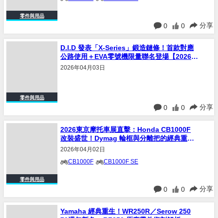
零件與用品
分享
0
0
D.I.D 發表「X-Series」鍛造鏈條！首款對應
公路使用＋EVA零號機限量聯名登場【2026東
京摩托車展】
2026年04月03日
零件與用品
分享
0
0
2026東京摩托車展直擊：Honda CB1000F
改裝盛世！Dymag 輪框與分離把的經典重現
(Part 1)
2026年04月02日
CB1000F
CB1000F SE
零件與用品
分享
0
0
Yamaha 經典重生！WR250R／Serow 250
70週年新色 + RZ250 原廠零件復刻解析