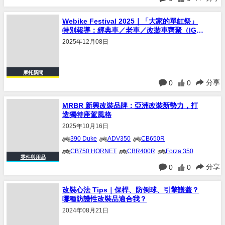
Webike Festival 2025｜「大家的單缸祭」
特別報導：經典車／老車／改裝車齊聚（IG：
みんなの単気筒）
2025年12月08日
摩托新聞
分享
0
0
MRBR 新興改裝品牌：亞洲改裝新勢力，打
造獨特座駕風格
2025年10月16日
390 Duke
ADV350
CB650R
CB750 HORNET
CBR400R
Forza 350
零件與用品
MT-03
MT-07
NC750X
RC390
分享
0
0
Rebel 1100
Rebel 250
Rebel 500
X-ADV
XL750 Transalp
XMAX300
改裝心法 Tips｜保桿、防倒球、引擎護蓋？
哪種防護性改裝品適合我？
YZF-R15
YZF-R3
2024年08月21日