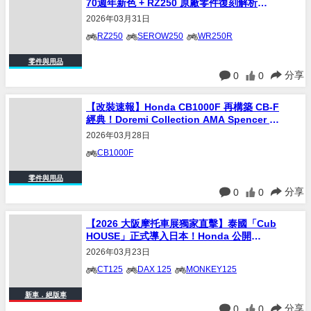
【2026 東京摩托車展】
2026年03月31日
RZ250
SEROW250
WR250R
零件與用品
分享
0
0
【改裝速報】Honda CB1000F 再構築 CB-F
經典！Doremi Collection AMA Spencer 規
格完整解析
2026年03月28日
CB1000F
零件與用品
分享
0
0
【2026 大阪摩托車展獨家直擊】泰國「Cub
HOUSE」正式導入日本！Honda 公開
CT125、Dax125、Monkey125 三台 4-Mini
2026年03月23日
官方改裝示範車
CT125
DAX 125
MONKEY125
新車．絕版車
分享
0
0