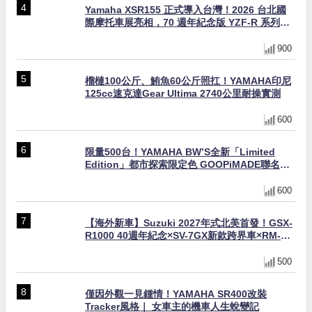
Yamaha XSR155 正式導入台灣！2026 台北國
際摩托車展亮相，70 週年紀念版 YZF-R 系列限
量追加販售
900
榴槤100公斤、鮪魚60公斤照扛！YAMAHA印尼
125cc速克達Gear Ultima 2740公里耐操實測
600
限量500台！YAMAHA BW’S全新「Limited
Edition」都市探索限定色 GOOPiMADE聯名包
同步登場
600
【海外新車】Suzuki 2027年式北美首發！GSX-
R1000 40週年紀念×SV-7GX新款跨界車×RM-
Z450 Ken Roczen冠軍套件
500
僅因外觀一見鍾情！YAMAHA SR400改裝
Tracker風格｜ 女車主的機車人生蛻變記