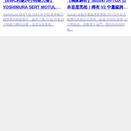
【EWC利曼24小時耐力賽】
【獨家解析】Suzuki SV-7GX 日
YOSHIMURA SERT MOTUL 奪
本首度亮相！稀有 V2 中量級跨界
2024 賽季首站勝利
車細節、騎姿與腳著地性一次看
Yoshimura SERT 在 2024 年 FIM 世界耐力
Suzuki 全新中量級跨界車款 SV-7GX 於大
錦標賽的開幕戰中，贏得了第 47 屆 利曼24
阪摩托車展正式亮相！延續 SV650 經典 V2
【2026 大阪摩托車展】
小時耐力賽的冠軍，這是在衛冕車...
引擎血統，搭載電子油門、雙向快排與彩
色...