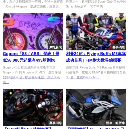
史，自幼懷抱職業車手夢想，在秋ヶ瀬賽道
托車之一，也可以說是Super Cub 車系中的
（Circuit Akigase）磨練技術後，遠赴美...
Scrambler版本（"CT"中的...
摩托新聞
賽事消息
Gogoro「S3／ABS」發表！最
利曼24耐：Flying Buffs M3車隊
低58,980元起還有499騎到飽
成功首秀 | FIM耐力世界錦標賽
Gogoro 今日推出最新的性能版本車款
波蘭車隊 Flying Buffs M3 Racing 首次征戰
Gogoro S3 與 Gogoro S3 ABS，主打暑假
利曼賽事，駕駛其 BMW 賽車獲得總排名第
的年輕購車潮，以及喜好速度、潮流與表
36 名，並在Productio...
現...
賽事消息
新車．絕版車