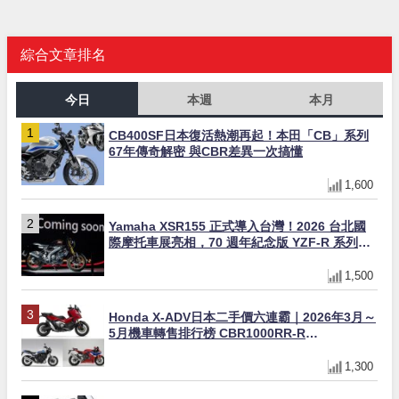
綜合文章排名
今日
本週
本月
CB400SF日本復活熱潮再起！本田「CB」系列
67年傳奇解密 與CBR差異一次搞懂
1,600
Yamaha XSR155 正式導入台灣！2026 台北國
際摩托車展亮相，70 週年紀念版 YZF-R 系列限
量追加販售
1,500
Honda X-ADV日本二手價六連霸｜2026年3月～
5月機車轉售排行榜 CBR1000RR-R
FIREBLADE SP首度躋身前十
1,300