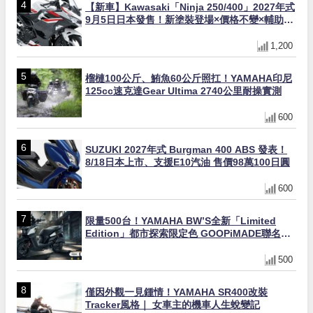
【新車】Kawasaki「Ninja 250/400」2027年式
9月5日日本發售！新塗裝登場×價格不變×輔助滑
動式離合器×LED頭燈標配
1,200
榴槤100公斤、鮪魚60公斤照扛！YAMAHA印尼
125cc速克達Gear Ultima 2740公里耐操實測
600
SUZUKI 2027年式 Burgman 400 ABS 發表！
8/18日本上市、支援E10汽油 售價98萬100日圓
600
限量500台！YAMAHA BW’S全新「Limited
Edition」都市探索限定色 GOOPiMADE聯名包
同步登場
500
僅因外觀一見鍾情！YAMAHA SR400改裝
Tracker風格｜ 女車主的機車人生蛻變記