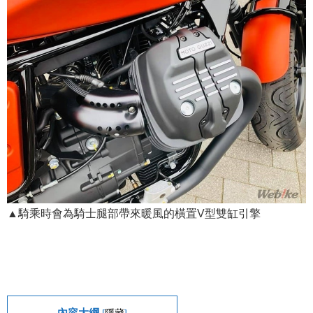
▲騎乘時會為騎士腿部帶來暖風的橫置V型雙缸引擎
內容大綱
[
隱藏
]