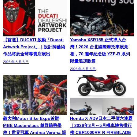
【首選】DUCATI 啟動「Ducati
Yamaha XSR155 正式導入台
Artwork Project」｜設計師藝術
灣！2026 台北國際摩托車展亮
作品將於全球專賣店展出
相，70 週年紀念版 YZF-R 系列
限量追加販售
2026 年 8 月 6 日
2026 年 8 月 6 日
義大利Motor Bike Expo首辦
Honda X-ADV日本二手價六連霸
MBE Masterclass 越野騎乘學
｜2026年3月～5月機車轉售排行
校！世界冠軍 Andrea Verona 親
榜 CBR1000RR-R FIREBLADE