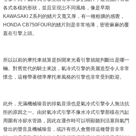
各式各樣的形狀，並且呈現岀不同風格，像是早期
KAWASAKI Z系列的鰭片又寬又厚，有一種粗獷的感覺，
HONDA CB750FOUR的鰭片則是非常地薄，密密麻麻的覆
蓋在引擎上頭。
所以以前的摩托車就算是拆開來光看引擎就能判斷出是哪一
輛。對舊世代的騎士來說，氣冷式引擎的美麗造型令人非常
懷念，這種帶著標準摩托車風格的引擎也非常受到歡迎。
此外，充滿機械噪音的排氣音浪也是氣冷式引擎令人無法抗
拒的原因之一。由於氣冷式引擎不像水冷式引擎那樣在汽缸
周圍有冷卻水管路，因此在運作時可以明顯聽到活塞與氣門
發出的聲音及機械噪音，或許有些人會覺得這種聲音非常