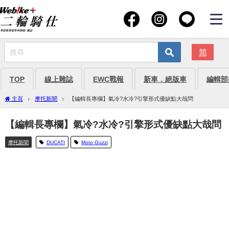
简
TOP
線上雜誌
EWC戰報
新車．絕版車
編輯部
主頁
摩托新聞
【編輯長專欄】氣冷?水冷?引擎形式優缺點大哉問
【編輯長專欄】氣冷?水冷?引擎形式優缺點大哉問
摩托新聞
DUCATI
Moto Guzzi