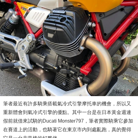
筆者最近有許多騎乘搭載氣冷式引擎摩托車的機會，所以又
重新體會到氣冷式引擎的優點。其中一台是在日本黃金週連
假前就借來試騎的Ducati Monster797，筆者實際騎乘它參加
在賽道上的活動，也騎著它在東京市内到處亂跑，真的覺得
它是一台非常棒的好夥伴。