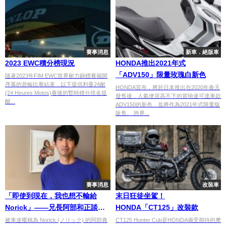
賽事消息
新車．絕版車
2023 EWC積分榜現況
HONDA推出2021年式
「ADV150」限量玫瑰白新色
隨著2023年FIM EWC世界耐力錦標賽揭開
序幕的首輪比賽結束，以下提供利曼24耐
HONDA宣布，將於日本推出在2020年春天
(24 Heures Motos)賽後的暫時積分排名提
發售後，人氣便居高不下的冒險速可達車款
醒...
ADV150的新色，並將作為2021年式限量版
販售。 跨界...
賽事消息
改裝車
「即使到現在，我也想不輸給
末日狂徒坐駕！
Norick」——兄長阿部和正談阿
HONDA「CT125」改裝款
部典史｜連載 #3
被車迷暱稱為 Norick (ノリック) 的阿部典
CT125 Hunter Cub是HONDA備受期待的摩