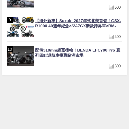
500
【海外新車】Suzuki 2027年式北美首發！GSX-
R1000 40週年紀念×SV-7GX新款跨界車×RM-
Z450 Ken Roczen冠軍套件
400
配備310mm超寬後輪！BENDA LFC700 Pro 直
列四缸巡航車挑戰歐洲市場
300