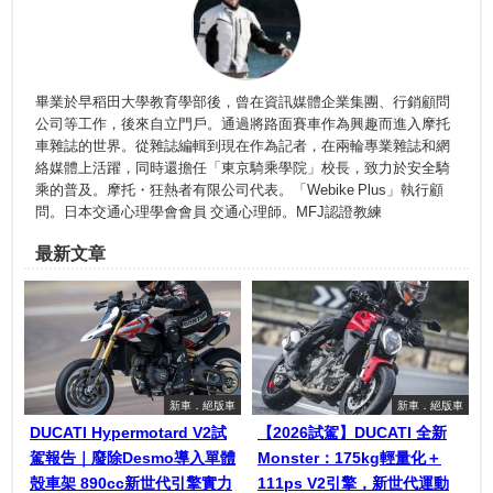
畢業於早稻田大學教育學部後，曾在資訊媒體企業集團、行銷顧問
公司等工作，後來自立門戶。通過將路面賽車作為興趣而進入摩托
車雜誌的世界。從雜誌編輯到現在作為記者，在兩輪專業雜誌和網
絡媒體上活躍，同時還擔任「東京騎乘學院」校長，致力於安全騎
乘的普及。摩托・狂熱者有限公司代表。「Webike Plus」執行顧
問。日本交通心理學會會員 交通心理師。MFJ認證教練
最新文章
新車．絕版車
新車．絕版車
DUCATI Hypermotard V2試
【2026試駕】DUCATI 全新
駕報告｜廢除Desmo導入單體
Monster：175kg輕量化＋
殼車架 890cc新世代引擎實力
111ps V2引擎，新世代運動