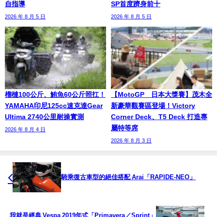
自指導
SP首度躋身前十
2026 年 8 月 5 日
2026 年 8 月 5 日
榴槤100公斤、鮪魚60公斤照扛！
【MotoGP™日本大獎賽】茂木全
YAMAHA印尼125cc速克達Gear
新豪華觀賽區登場！Victory
Ultima 2740公里耐操實測
Corner Deck、T5 Deck 打造專
屬特等席
2026 年 8 月 4 日
2026 年 8 月 3 日
騎乘復古車型的絕佳搭配 Arai「RAPIDE-NEO」
我就是經典 Vespa 2019年式「Primavera／Sprint」