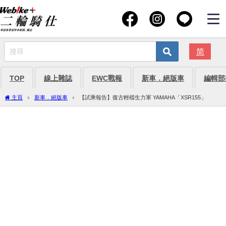
简
TOP
線上雜誌
EWC戰報
新車．絕版車
編輯部
主頁
新車．絕版車
【試乘報告】復古輕檔生力軍 YAMAHA「XSR155」