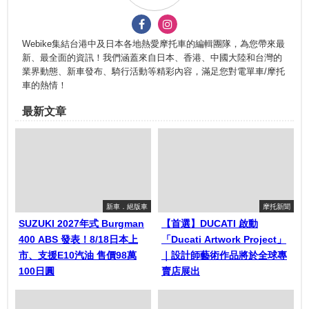
Webike集結台港中及日本各地熱愛摩托車的編輯團隊，為您帶來最
新、最全面的資訊！我們涵蓋來自日本、香港、中國大陸和台灣的
業界動態、新車發布、騎行活動等精彩內容，滿足您對電單車/摩托
車的熱情！
最新文章
新車．絕版車
摩托新聞
SUZUKI 2027年式 Burgman
【首選】DUCATI 啟動
400 ABS 發表！8/18日本上
「Ducati Artwork Project」
市、支援E10汽油 售價98萬
｜設計師藝術作品將於全球專
100日圓
賣店展出