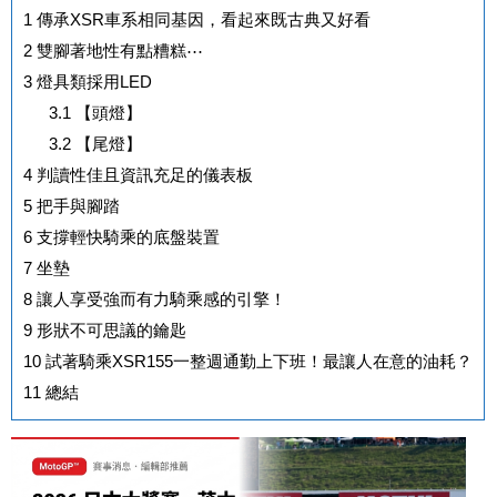
1
傳承XSR車系相同基因，看起來既古典又好看
2
雙腳著地性有點糟糕⋯
3
燈具類採用LED
3.1
【頭燈】
3.2
【尾燈】
4
判讀性佳且資訊充足的儀表板
5
把手與腳踏
6
支撐輕快騎乘的底盤裝置
7
坐墊
8
讓人享受強而有力騎乘感的引擎！
9
形狀不可思議的鑰匙
10
試著騎乘XSR155一整週通勤上下班！最讓人在意的油耗？
11
總結