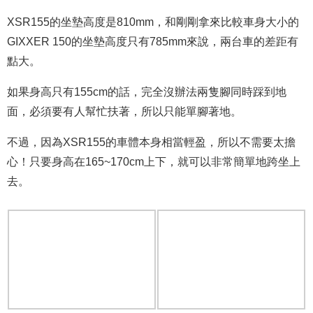
XSR155的坐墊高度是810mm，和剛剛拿來比較車身大小的
GIXXER 150的坐墊高度只有785mm來說，兩台車的差距有
點大。
如果身高只有155cm的話，完全沒辦法兩隻腳同時踩到地
面，必須要有人幫忙扶著，所以只能單腳著地。
不過，因為XSR155的車體本身相當輕盈，所以不需要太擔
心！只要身高在165~170cm上下，就可以非常簡單地跨坐上
去。