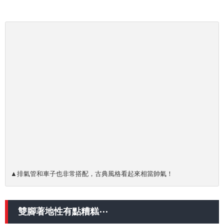
▲排氣管和車子也非常搭配，古典風格看起來相當帥氣！
雙腳著地性有點糟糕⋯