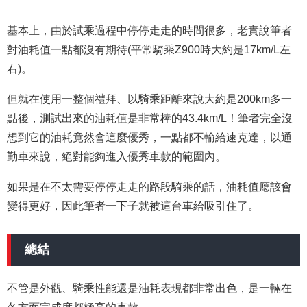
基本上，由於試乘過程中停停走走的時間很多，老實說筆者
對油耗值一點都沒有期待(平常騎乘Z900時大約是17km/L左
右)。
但就在使用一整個禮拜、以騎乘距離來說大約是200km多一
點後，測試出來的油耗值是非常棒的43.4km/L！筆者完全沒
想到它的油耗竟然會這麼優秀，一點都不輸給速克達，以通
勤車來說，絕對能夠進入優秀車款的範圍內。
如果是在不太需要停停走走的路段騎乘的話，油耗值應該會
變得更好，因此筆者一下子就被這台車給吸引住了。
總結
不管是外觀、騎乘性能還是油耗表現都非常出色，是一輛在