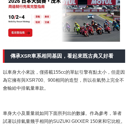
傳承XSR車系相同基因，看起來既古典又好看
以車身大小來說，僅搭載155cc的單缸引擎有點太小，但是因
為它擁有與XSR700、900相同的造型，所以在氣勢上完全不
會輸給中排氣量車款。
車身大小及重量就如同下面所列出的數據。作為參考，筆者
試著以排氣量幾乎相同的SUZUKI GIXXER 150來和它比較。