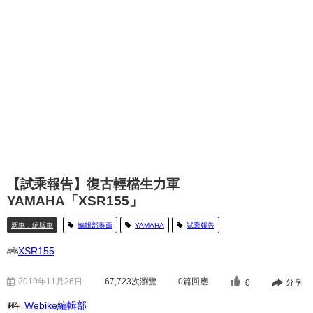
【試乘報告】復古輕檔生力軍
YAMAHA「XSR155」
新車．絕版車
編輯部推薦
YAMAHA
試乘報告
XSR155
2019年11月26日
67,723
次瀏覽
0篇回應
分享
0
Webike編輯部