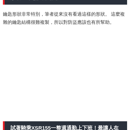
鑰匙形狀非常特別，筆者從來沒有看過這樣的形狀。 這麼複
雜的鑰匙結構很難複製，所以對防盜應該也有所幫助。
試著騎乘XSR155一整週通勤上下班！最讓人在