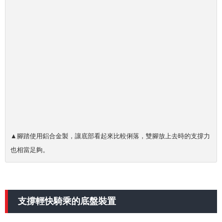
▲腳踏使用鋁合金製，讓底部看起來比較俐落，雙腳放上去時的支撐力
也相當足夠。
支撐輕快騎乘的底盤裝置