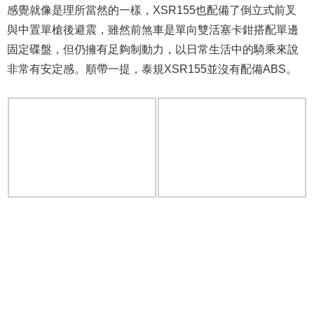
感覺就像是理所當然的一樣，XSR155也配備了倒立式前叉
與中置單槍後避震，雖然前煞車是單向雙活塞卡鉗搭配單邊
固定碟盤，但仍擁有足夠制動力，以日常生活中的騎乘來說
非常有安定感。順帶一提，泰規XSR155並沒有配備ABS。