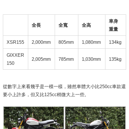
車
身
全長
全寬
全高
重量
XSR155
2,000mm
805mm
1,080mm
134kg
GIXXER
2,005mm
785mm
1,030mm
135kg
150
從數字上來看幾乎是一模一樣，雖然車體大小比250cc車款還
要小上許多，但又比125cc稍微大上一些。