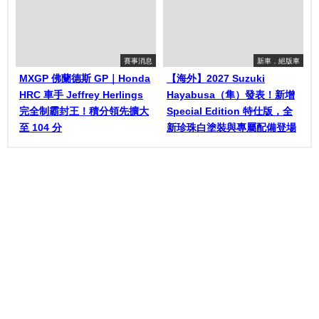
賽事消息
新車．絕版車
MXGP 佛蘭德斯 GP｜Honda
【海外】2027 Suzuki
HRC 車手 Jeffrey Herlings
Hayabusa（隼）發表！新增
完全制霸封王！積分領先擴大
Special Edition 特仕版，全
至 104 分
新珍珠白塗裝與專屬配備登場