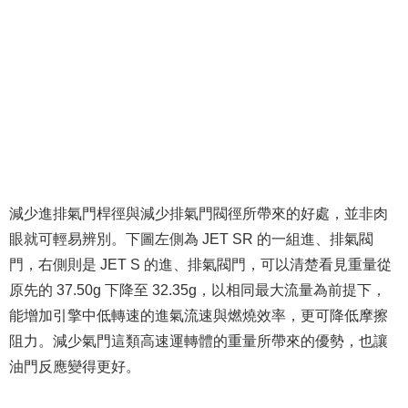
減少進排氣門桿徑與減少排氣門閥徑所帶來的好處，並非肉
眼就可輕易辨別。下圖左側為 JET SR 的一組進、排氣閥
門，右側則是 JET S 的進、排氣閥門，可以清楚看見重量從
原先的 37.50g 下降至 32.35g，以相同最大流量為前提下，
能增加引擎中低轉速的進氣流速與燃燒效率，更可降低摩擦
阻力。減少氣門這類高速運轉體的重量所帶來的優勢，也讓
油門反應變得更好。