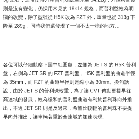
則是沒有變化，仍採用常見的 18×14 規格，而普利盤較為明
顯的改變，除了型號從 H5K 改為 FZT 外，重量也從 313g 下
降至 289g，同時我們還發現了一個不太一樣的地方…
各位可以仔細觀察下圖中紅圈處，左側為 JET S 的 H5K 普利
盤，右側為 JET SR 的 FZT 普利盤，H5K 普利盤的曲道半徑
為 35mm，而 FZT 的曲道半徑則是縮小為 30mm。換句話
說，由於 JET S 的普利珠較重，為了讓 CVT 傳動更提早往
高速域的發展，較為緩和的普利盤曲道有利於普利珠向外推
出，不過 JET SR 則是反過來，希望比較輕的普利珠不要提
早向外推出，讓車輛著重於全速域的加速表現。