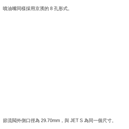
噴油嘴同樣採用京濱的 8 孔形式。
節流閥外側口徑為 29.70mm，與 JET S 為同一個尺寸。