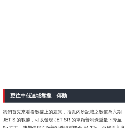
更往中低速域靠攏—傳動
我們首先來看看數據上的差異，括弧內所記載之數值為六期
JET S 的數據，可以發現 JET SR 的單顆普利珠重量下降至
9g 左右，連帶使得六顆普利珠總重降至 54.22g，外徑與高度