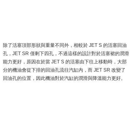
除了活塞頂部形狀與重量不同外，相較於 JET S 的活塞回油
孔，JET SR 僅剩下四孔，不過這樣的設計對於活塞裙的潤滑
能力更好，原因在於當 JET S 的活塞由下往上移動時，大部
分的機油會從下排的回油孔流往汽缸內，而 JET SR 改變了
回油孔的位置，因此機油對於汽缸的潤滑與降溫能力更好。