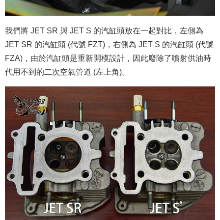
我們將 JET SR 與 JET S 的汽缸頭放在一起對比，左側為
JET SR 的汽缸頭 (代號 FZT)，右側為 JET S 的汽缸頭 (代號
FZA)，由於汽缸頭是重新開模設計，因此廢除了噴射供油時
代用不到的二次空氣管道 (左上角)。