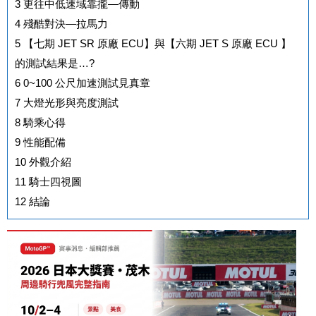
3
更往中低速域靠攏—傳動
4
殘酷對決—拉馬力
5
【七期 JET SR 原廠 ECU】與【六期 JET S 原廠 ECU 】
的測試結果是…?
6
0~100 公尺加速測試見真章
7
大燈光形與亮度測試
8
騎乘心得
9
性能配備
10
外觀介紹
11
騎士四視圖
12
結論