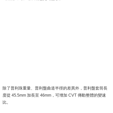
除了普利珠重量、普利盤曲道半徑的差異外，普利盤套筒長
度從 45.5mm 加長至 46mm，可增加 CVT 傳動整體的變速
比。