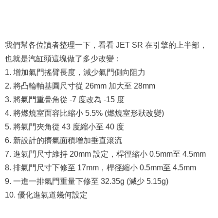
我們幫各位讀者整理一下，看看 JET SR 在引擎的上半部，
也就是汽缸頭這塊做了多少改變：
1. 增加氣門搖臂長度，減少氣門側向阻力
2. 將凸輪軸基圓尺寸從 26mm 加大至 28mm
3. 將氣門重疊角從 -7 度改為 -15 度
4. 將燃燒室面容比縮小 5.5% (燃燒室形狀改變)
5. 將氣門夾角從 43 度縮小至 40 度
6. 新設計的擠氣面積增加垂直滾流
7. 進氣門尺寸維持 20mm 設定，桿徑縮小 0.5mm至 4.5mm
8. 排氣門尺寸下修至 17mm，桿徑縮小 0.5mm至 4.5mm
9. 一進一排氣門重量下修至 32.35g (減少 5.15g)
10. 優化進氣道幾何設定