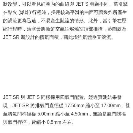
狀改變，可以看見紅圈內的曲線與 JET S 明顯不同，當引擎
在點火 (爆炸) 行程時，採用較為平滑的曲面可讓爆炸所產生
的渦流更為迅速，不易產生亂流的情形。此外，當引擎在壓
縮行程時，活塞會將新鮮空氣往燃燒室頂部推擠，藍圈處為
JET SR 新設計的擠氣面積，藉此增強氣體垂直滾流。
JET SR 與 JET S 同樣採用四氣門配置。經過實測結果發
現，JET SR 將排氣門直徑從 17.50mm 縮小至 17.00mm，甚
至將氣門桿徑從 5.00mm 縮小至 4.50mm，無論是氣門閥徑
與氣門桿徑，皆縮小 0.5mm 左右。