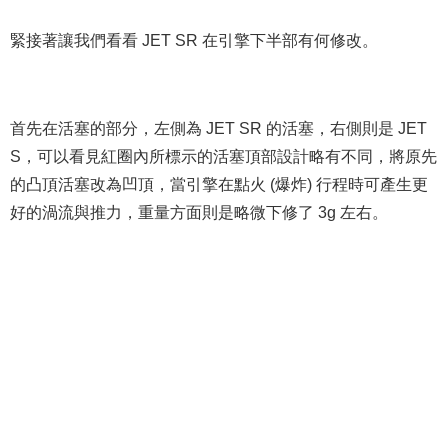
緊接著讓我們看看 JET SR 在引擎下半部有何修改。
首先在活塞的部分，左側為 JET SR 的活塞，右側則是 JET
S，可以看見紅圈內所標示的活塞頂部設計略有不同，將原先
的凸頂活塞改為凹頂，當引擎在點火 (爆炸) 行程時可產生更
好的渦流與推力，重量方面則是略微下修了 3g 左右。