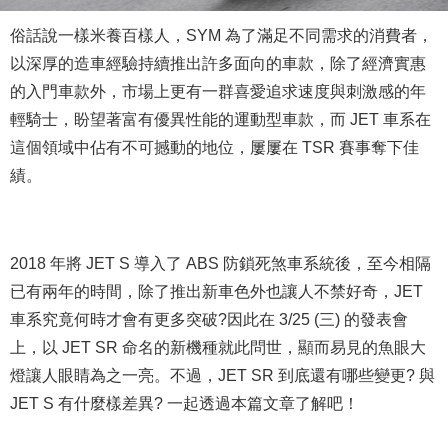
俗話說一樣米養百樣人，SYM 為了滿足不同需求的消費者，
以深厚的造車經驗持續推出許多面向的車款，除了經濟實惠
的入門車款外，市場上更有一群喜愛追求速度與刺激感的年
輕騎士，盼望著富有優異性能的運動型車款，而 JET 車系在
這個領域中佔有不可撼動的地位，屢屢在 TSR 賽事奪下佳
績。
2018 年將 JET S 導入了 ABS 防鎖死煞車系統後，至今相隔
已有兩年的時間，除了推出新車色外也讓人不禁好奇，JET
車系究竟何時才會有更多突破?因此在 3/25 (三) 的發表會
上，以 JET SR 命名的新機種就此問世，顯而易見的魚眼大
燈讓人眼睛為之一亮。不過，JET SR 到底還有哪些變更? 與
JET S 有什麼樣差異? 一起透過本篇文章了解吧！