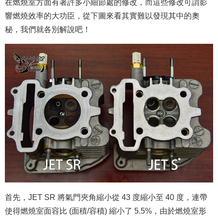
在燃燒室方面有著許多小細節處的修改，而這些修改可謂影
響燃燒效率的大功臣，從下圖來看其實難以發現其中的奧
秘，我們就各別解說吧！
首先，JET SR 將氣門夾角縮小從 43 度縮小至 40 度，連帶
使得燃燒室面容比 (面積/容積) 縮小了 5.5%，由於燃燒室形