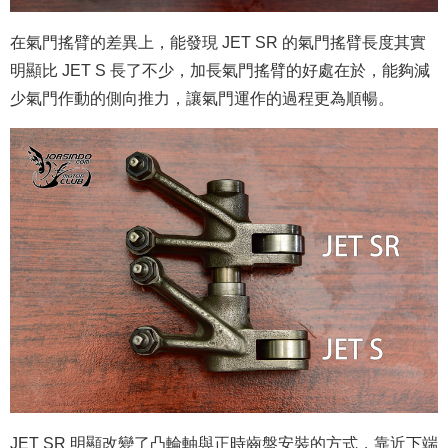
在氣門搖臂的差異上，能發現 JET SR 的氣門搖臂長度其實
明顯比 JET S 長了不少，加長氣門搖臂的好處在於，能夠減
少氣門作動的側向推力，讓氣門運作的過程更為順暢。
JET SR 明顯改變了凸輪軸與正時齒盤安裝的方式，靠近下端