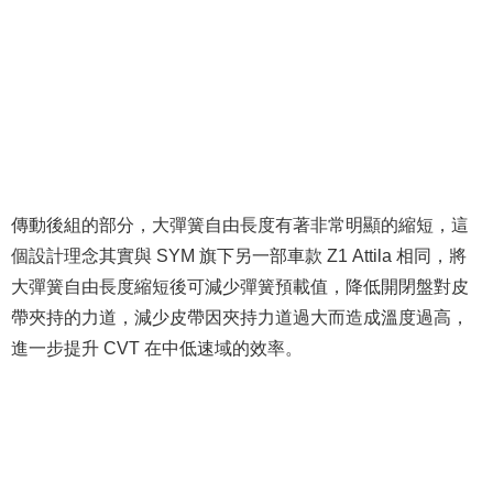
傳動後組的部分，大彈簧自由長度有著非常明顯的縮短，這
個設計理念其實與 SYM 旗下另一部車款 Z1 Attila 相同，將
大彈簧自由長度縮短後可減少彈簧預載值，降低開閉盤對皮
帶夾持的力道，減少皮帶因夾持力道過大而造成溫度過高，
進一步提升 CVT 在中低速域的效率。