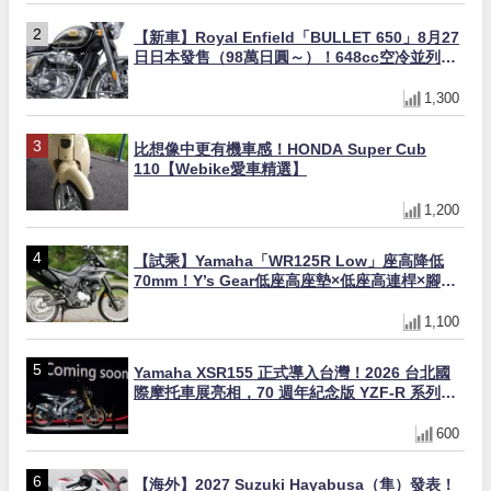
【新車】Royal Enfield「BULLET 650」8月27
日日本發售（98萬日圓～）！648cc空冷並列雙
缸×虎眼指示燈×砲筒黑/戰艦藍兩色
1,300
比想像中更有機車感！HONDA Super Cub
110【Webike愛車精選】
1,200
【試乘】Yamaha「WR125R Low」座高降低
70mm！Y’s Gear低座高座墊×低座高連桿×腳踏
著地感大幅改善，越野初學者推薦
1,100
Yamaha XSR155 正式導入台灣！2026 台北國
際摩托車展亮相，70 週年紀念版 YZF-R 系列限
量追加販售
600
【海外】2027 Suzuki Hayabusa（隼）發表！