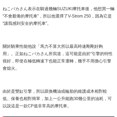
ねこバカさん表示在騎過幾輛SUZUKI摩托車後，他想買一輛
“不會厭倦的摩托車”，所以他選擇了V-Strom 250，因為它是
“讓我感到安全的摩托車”。
關於騎乘性能他說「馬力不算大所以最高時速剛剛好夠
用」。正如ねこバカさん所寫道，這可能是由於“引擎的特性
很好，即使在極低轉速下也能正常運轉，幾乎不用擔心引擎
會熄火。
由於是雙缸引擎，所以跟換機油或輪胎的維護成本相對較
低、保養也相對簡單，加上一公升能跑30幾公里的油耗，可
以說這是一款CP值非常高的摩托車。