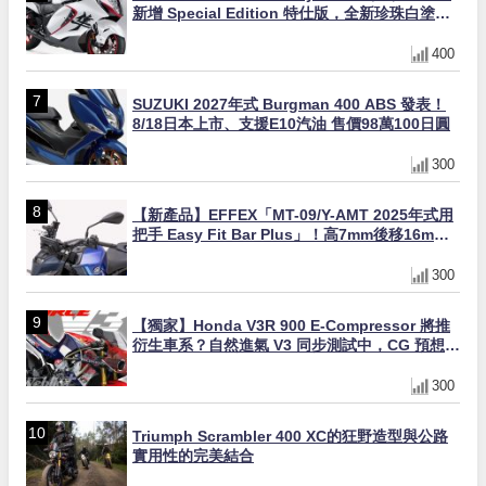
新增 Special Edition 特仕版，全新珍珠白塗裝
與專屬配備登場
400
SUZUKI 2027年式 Burgman 400 ABS 發表！
8/18日本上市、支援E10汽油 售價98萬100日圓
300
【新產品】EFFEX「MT-09/Y-AMT 2025年式用
把手 Easy Fit Bar Plus」！高7mm後移16mm
直上×三色×免換線組
300
【獨家】Honda V3R 900 E-Compressor 將推
衍生車系？自然進氣 V3 同步測試中，CG 預想曝
光！
300
Triumph Scrambler 400 XC的狂野造型與公路
實用性的完美結合