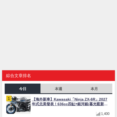
綜合文章排名
今日
本週
本月
【海外新車】Kawasaki「Ninja ZX-6R」2027
年式北美發表！636cc四缸×銀河銀/暮光藍新色
×KTRC/KIBS電控，11,599美元起
1,400