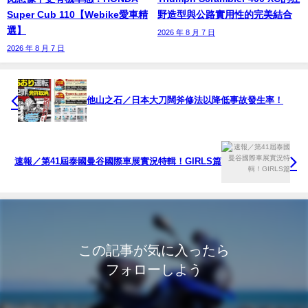
Super Cub 110【Webike愛車精
野造型與公路實用性的完美結合
選】
2026 年 8 月 7 日
2026 年 8 月 7 日
他山之石／日本大刀闊斧修法以降低事故發生率！
速報／第41屆泰國曼谷國際車展實況特輯！GIRLS篇
この記事が気に入ったら
フォローしよう