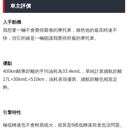
車主評價
入手動機
我想要一輛不會覺得厭倦的摩托車，雖然他的最高時速不
快，但它的確是一輛能讓我覺得舒服的摩托車。
優點
400km騎乘距離的平均油耗為33.4km/L，單純計算續航距離
17L×30km/L=510km，油耗表現優異、續航距離也相當足
夠。
引擎特性
極低轉速也不會輕易熄火，就算是6檔低轉速前進也沒問題。