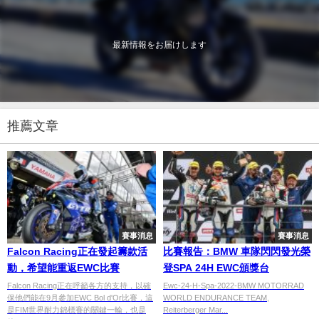
最新情報をお届けします
推薦文章
賽事消息
賽事消息
Falcon Racing正在發起籌款活
比賽報告：BMW 車隊閃閃發光榮
動，希望能重返EWC比賽
登SPA 24H EWC頒獎台
Falcon Racing正在呼籲各方的支持，以確
Ewc-24-H-Spa-2022-BMW MOTORRAD
保他們能在9月參加EWC Bol d'Or比賽，這
WORLD ENDURANCE TEAM,
是FIM世界耐力錦標賽的關鍵一輪，也是
Reiterberger Mar...