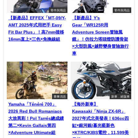
零件與用品
零件與用品
【新產品】EFFEX「MT-09/Y-
【新產品】Y’s
AMT 2025年式用把手 Easy
Gear「WR125R用
Fit Bar Plus」！高7mm後移
Adventure Screen冒險風
16mm直上×三色×免換線組
鏡」！仿拉力塔頭燈防護骨架
×大型防風×越野變身冒險旅行
車
賽事消息
新車．絕版車
Yamaha「Ténéré 700」
【海外新車】
2026 Red Bull Romaniacs
Kawasaki「Ninja ZX-6R」
大放異彩！Pol Tarrés總成績
2027年式北美發表！636cc四
第二×Kevin Gallais第四
缸×銀河銀/暮光藍新色
×Adventure Ultimate組
×KTRC/KIBS電控，11,599美