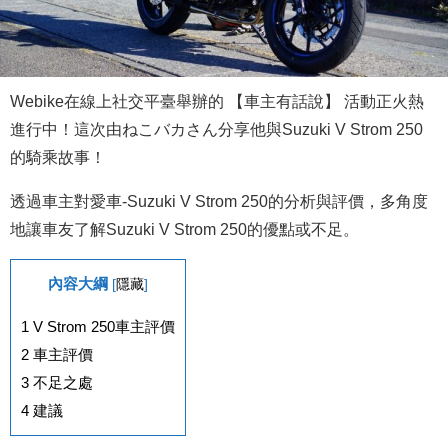
Webike在線上社交平臺舉辦的 【車主有話說】 活動正火熱
進行中！這次由ねこバカさん分享他與Suzuki V Strom 250
的騎乘故事！
透過車主對愛車-Suzuki V Strom 250的分析與評價，多角度
地讓車友了解Suzuki V Strom 250的優點或不足。
內容大綱
[
隱藏
]
1
V Strom 250車主評價
2
車主評價
3
不足之處
4
建議