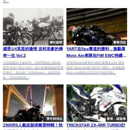
他...
摩托新聞
賽事消息
感受1/4英里的激情 吉村老爹的傳
YART在Spa賽道的勝利，激勵著
奇一生 Vol.2
Moto Ain車隊在FIM EWC持續努
力
上回連載向大家提到，吉村秀雄在1954年
使用Yamaha賽車的YART車隊在24H SPA
跟哥哥借了鐵工坊的一個小角落開始經營摩
EWC Motos比賽中取得了勝利，這激勵著
托車行，而這個「吉村Motors」就是現在
Moto Ain車隊在2023年FIM世界耐...
的「YOSHIMUR...
零件與用品
新車．絕版車
Z900RS人氣改裝排氣管特輯！快
TRICKSTAR ZX-4RR TURBO計