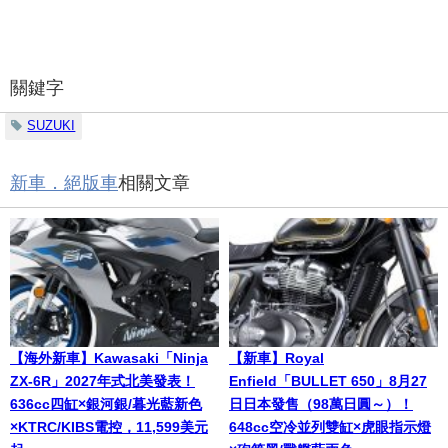
關鍵字
SUZUKI
新車．絕版車
相關文章
【海外新車】Kawasaki「Ninja
【新車】Royal
ZX-6R」2027年式北美發表！
Enfield「BULLET 650」8月27
636cc四缸×銀河銀/暮光藍新色
日日本發售（98萬日圓～）！
×KTRC/KIBS電控，11,599美元
648cc空冷並列雙缸×虎眼指示燈