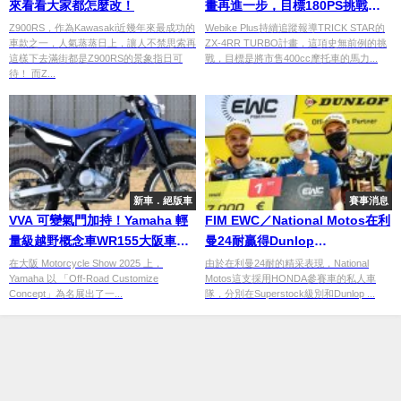
來看看大家都怎麼改！
畫再進一步，目標180PS挑戰
300km/h極速
Z900RS，作為Kawasaki近幾年來最成功的
Webike Plus持續追蹤報導TRICK STAR的
車款之一，人氣蒸蒸日上，讓人不禁思索再
ZX-4RR TURBO計畫，這項史無前例的挑
這樣下去滿街都是Z900RS的景象指日可
戰，目標是將市售400cc摩托車的馬力...
待！ 而Z...
新車．絕版車
賽事消息
VVA 可變氣門加持！Yamaha 輕
FIM EWC／National Motos在利
量級越野概念車WR155大阪車展
曼24耐贏得Dunlop
登場
Independent Trophy
在大阪 Motorcycle Show 2025 上，
由於在利曼24耐的精采表現，National
Yamaha 以 「Off-Road Customize
Motos這支採用HONDA參賽車的私人車
Concept」為名展出了一...
隊，分別在Superstock級別和Dunlop ...