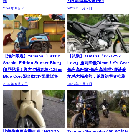
起
×砲筒黑/戰艦藍兩色
2026 年 8 月 7 日
2026 年 8 月 7 日
【海外限定】Yamaha「Fazzio
【試乘】Yamaha「WR125R
Special Edition Sunset Blue」
Low」座高降低70mm！Y’s Gear
印尼登場！復古夕陽意象×125cc
低座高座墊×低座高連桿×腳踏著
Blue Core混合動力×限量販售
地感大幅改善，越野初學者推薦
2026 年 8 月 7 日
2026 年 8 月 7 日
比想像中更有機車感！HONDA
Triumph Scrambler 400 XC的狂