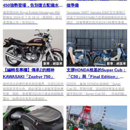
450強勢登場，告別復古配備水冷
做準備
引擎與全新電控
備受期待的 Royal Enfield Himalayan 450
Yamalube YART Yamaha EWC官方車隊已
即將在 2024 年 7 月 18 日（星期四）於日
完成了2025年FIM耐力世界錦標賽前的首次
本震撼上市！告別以往...
測試，該賽季將於四月的24小時摩托車賽...
新車．絕版車
新車．絕版車
【編輯長專欄】傳承Z的精神
支撐HONDA根基的Super Cub：
KAWASAKI「Zephyr 750」
「C50」與「Final Edition」對
比鑑賞
雖然現在的摩托車也相當優秀，但是以前也
2025年，象徵 HONDA 精神的「Super
有很多非常出色、騎起來讓人超級享受的摩
Cub 50」即將停產。這款陪伴車迷走過超
托車。因此，筆者嘗試以自己過去的經驗來
過半世紀的「Super Cub 50」，作為同級...
選出「如果現在有那台車就好...