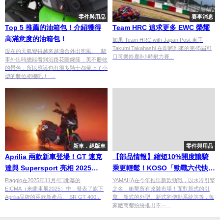
零件與用品
賽事消息
Top 5 推薦的油箱包！介紹獲得
Team HRC 追求更多 EWC 榮耀
高滿意度的油箱包！
如果 Team HRC with Japan Post 車手
Takumi Takahashi 在即將到來的第45屆可
現在的天氣變得越來越適合外出兜風。 騎
口可樂鈴鹿8小時耐力賽...
車外出時總能看到沿路花團錦簇，美不勝收
的景色，所以應該也有很多騎士都帶上了小
型的數位相機吧！ ...
新車．絕版車
零件與用品
Aprilia 兩款新車登場！GT 速克
【部品情報】縮短10%開度讓騎
達與 Supersport 亮相 2025
乘更輕鬆！KOSO「勁戰六代快速
EICMA
油門座」
Piaggio在2025年11月4日開幕的
YAMAHA在今年推出新款勁戰，以水冷引擎
EICMA（米蘭車展2025）中，發表了旗下
之名，衝擊所有改裝市場！面對新式的引
Aprilia品牌的兩款新產品。 SR GT 400...
擎、新式的外型、新式的傳動系統等等...每
家廠商都紛紛推出不一...