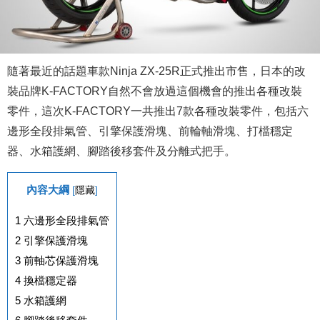
隨著最近的話題車款Ninja ZX-25R正式推出市售，日本的改
裝品牌K-FACTORY自然不會放過這個機會的推出各種改裝
零件，這次K-FACTORY一共推出7款各種改裝零件，包括六
邊形全段排氣管、引擎保護滑塊、前輪軸滑塊、打檔穩定
器、水箱護網、腳踏後移套件及分離式把手。
內容大綱
[
隱藏
]
1
六邊形全段排氣管
2
引擎保護滑塊
3
前軸芯保護滑塊
4
換檔穩定器
5
水箱護網