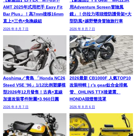
【新產品】EFFEX「MT-09/Y-
【新產品】Y’s Gear「WR125R
AMT 2025年式用把手 Easy Fit
用Adventure Screen冒險風
Bar Plus」！高7mm後移16mm
鏡」！仿拉力塔頭燈防護骨架×大
直上×三色×免換線組
型防風×越野變身冒險旅行車
2026 年 8 月 7 日
2026 年 8 月 7 日
Aoshima／青島 「Honda NC26
2026最新 CB1000F 人氣TOP10
Steed VSE ’96」1/12比例塑膠模
改裝特輯｜r’s gear鈦合金排氣
型2026年12月發售！古典×直線
管、OHLINS TTX後避震、
加速改裝零件附屬×3,960日圓
HONDA頭燈整流罩
2026 年 8 月 7 日
2026 年 8 月 6 日