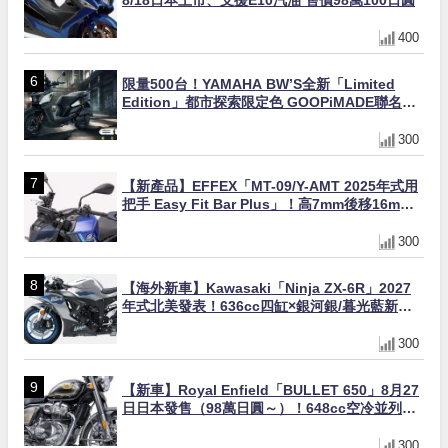
400
限量500台！YAMAHA BW’S全新「Limited
Edition」都市探索限定色 GOOPiMADE聯名包
同步登場
300
【新產品】EFFEX「MT-09/Y-AMT 2025年式用
把手 Easy Fit Bar Plus」！高7mm後移16mm
直上×三色×免換線組
300
【海外新車】Kawasaki「Ninja ZX-6R」2027
年式北美發表！636cc四缸×銀河銀/暮光藍新色
×KTRC/KIBS電控，11,599美元起
300
【新車】Royal Enfield「BULLET 650」8月27
日日本發售（98萬日圓～）！648cc空冷並列雙
缸×虎眼指示燈×砲筒黑/戰艦藍兩色
300