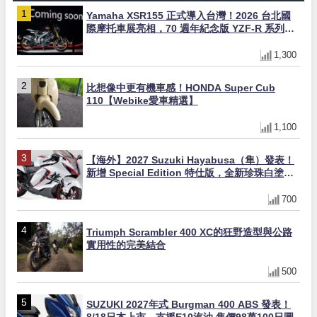
Yamaha XSR155 正式導入台灣！2026 台北國
際摩托車展亮相，70 週年紀念版 YZF-R 系列限
量追加販售
1,300
比想像中更有機車感！HONDA Super Cub
110【Webike愛車精選】
1,100
【海外】2027 Suzuki Hayabusa（隼）發表！
新增 Special Edition 特仕版，全新珍珠白塗裝
與專屬配備登場
700
Triumph Scrambler 400 XC的狂野造型與公路
實用性的完美結合
500
SUZUKI 2027年式 Burgman 400 ABS 發表！
8/18日本上市、支援E10汽油 售價98萬100日圓