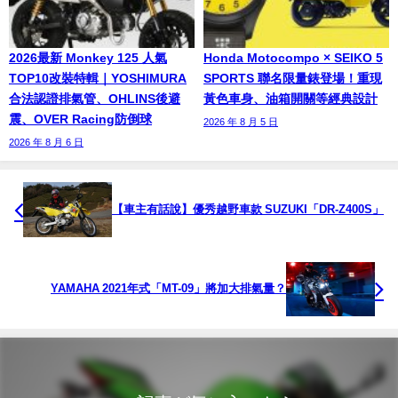
2026最新 Monkey 125 人氣
Honda Motocompo × SEIKO 5
TOP10改裝特輯｜YOSHIMURA
SPORTS 聯名限量錶登場！重現
合法認證排氣管、OHLINS後避
黃色車身、油箱開關等經典設計
震、OVER Racing防倒球
2026 年 8 月 5 日
2026 年 8 月 6 日
【車主有話說】優秀越野車款 SUZUKI「DR-Z400S」
YAMAHA 2021年式「MT-09」將加大排氣量？