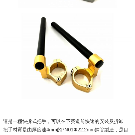
這是一種快拆式把手，可以在下賽道前快速的安裝及拆卸，
把手材質是由厚度達4mm的7N01Φ22.2mm鋼管製造，是目