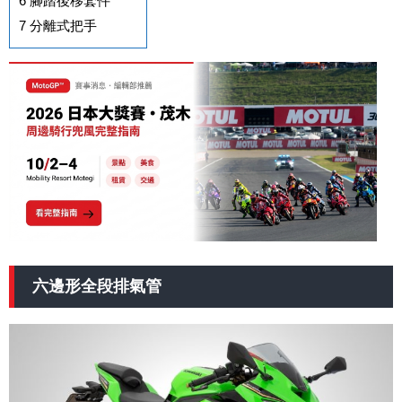
6
腳踏後移套件
7
分離式把手
六邊形全段排氣管