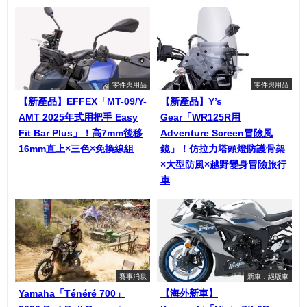
零件與用品
零件與用品
【新產品】EFFEX「MT-09/Y-
【新產品】Y’s
AMT 2025年式用把手 Easy
Gear「WR125R用
Fit Bar Plus」！高7mm後移
Adventure Screen冒險風
16mm直上×三色×免換線組
鏡」！仿拉力塔頭燈防護骨架
×大型防風×越野變身冒險旅行
車
賽事消息
新車．絕版車
Yamaha「Ténéré 700」
【海外新車】