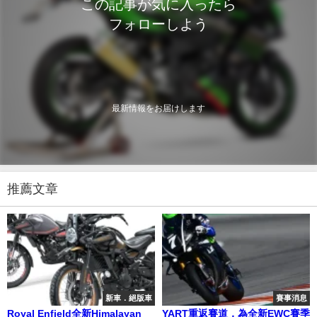
この記事が気に入ったら
フォローしよう
最新情報をお届けします
推薦文章
新車．絕版車
賽事消息
Royal Enfield全新Himalayan
YART重返賽道，為全新EWC賽季