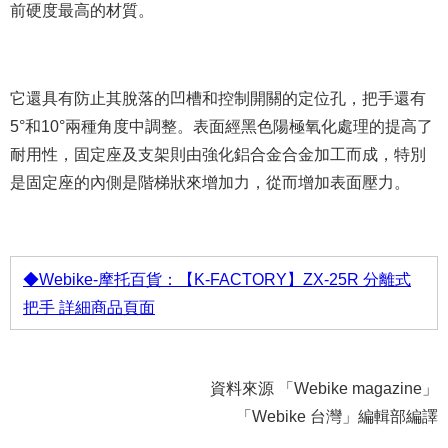
前硬度最高的材質。
它還具有防止其脫落的凹槽和控制開關的定位孔，把手還有
5°和10°兩種角度中調整。表面經黑色陽極氧化處理的提高了
耐用性，固定座及支架則由強化鋁合金合金加工而成，特別
是固定座的內側是階梯狀來增加力，從而增加表面壓力。
◆Webike-摩托百貨：【K-FACTORY】ZX-25R 分離式
把手 詳細商品頁面
資料來源 「Webike magazine」
「Webike 台灣」編輯部編譯