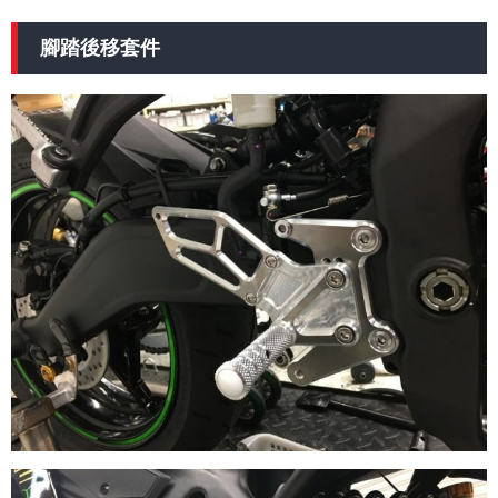
腳踏後移套件