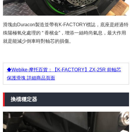
滑塊由Duracon製造並帶有K-FACTORY標誌，底座是經過特
殊陽極氧化處理的 “ 香檳金”，增添一絲時尚氣息，最大作用
就是能減少倒車時對軸芯的損傷。
◆Webike-摩托百貨：【K-FACTORY】ZX-25R 前軸芯
保護滑塊 詳細商品頁面
換檔穩定器