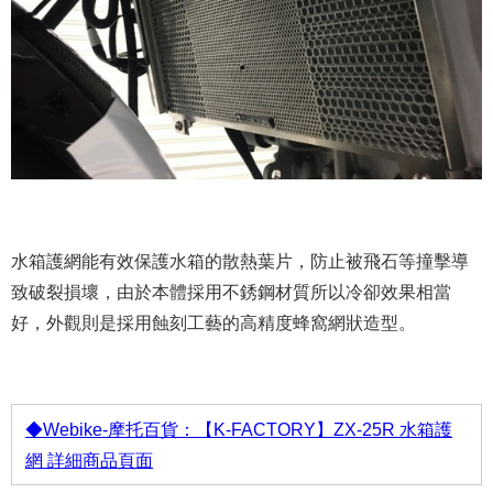
水箱護網能有效保護水箱的散熱葉片，防止被飛石等撞擊導
致破裂損壞，由於本體採用不銹鋼材質所以冷卻效果相當
好，外觀則是採用蝕刻工藝的高精度蜂窩網狀造型。
◆Webike-摩托百貨：【K-FACTORY】ZX-25R 水箱護
網 詳細商品頁面